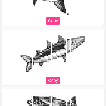
                 ▒▓▓▓▓▓      ░░▒▒▒▒░░░           ░▒▒▓▓▓▓▓▓░                             

                 ░▓▓▓▓░             ░░░▒▒▒▒▒▒▒▒▒▒▒░▓▒▒▒▓▓▓▒                             

                  ▓▓▓▒                       ▒▓░░ ▒▒▒▓▓▓▓▓▓                             

                  ▒▓▓                         ▒▓▒░░░▓▒▒▓▓▓▓░                            

                   ▒                           ░▓▓░▒░▒▓▓▓▓▓▒                            

                                                 ░▓▒▒▒▒▒▓▓▓▓                            

                                                   ▒▓▒▓▓▒▓▓▓░                           

                                                     ▒▓▓▓▓▓▓▓                           

                                                       ▒▓▓▓▓▓▒                          

                                                         ░▒▓▓▓▓                         

                                                   ▒▒░                                  

                                                   ▒▒▒▒▒                    ░░░░▒▒▒▒▒▒▒ 

                                                   ░▓▒▒▒▒▒         ░░▒▒▒▒▒▒▒▒▒░░░░░░░▒▓ 

                                                   ▒▒▒▒▒▒▒▓░░▒▒▓▓▒▒▒▒▒░▒░░░░░░░░░░▒▓▒▒▓ 

                                   ░▒░░            ▓▒▒▓▓▓▓▓▒▒▒▓▒░░░▒░▒▒░░▒░░░░░░▒▒▒▒▓▒  

                                    ▓▒▒▒▒░       ░▓▓▓▓▒▒▒▒▒▒▓▒░░░░░▓░▓▓▒ ▒░░░▒▒▒░▒▓▒    

                                    ▒▒▒▒▒▒▓▒░░▒▓▓▒▒▒▒▒▒▓▓▓▓▓▒ ░░░░░▒▒▒▒░▒░░▒▒░░▒▓░      

                                    ▒▒▒▒▒▓▓▓▓▒▒▒▒▒▓▓▓▓▓▓▓▓▓▒ ░░░░░░░░░░░░░░░▒▒▒░        

                                    ▓▒▓▓▓▒▒▒▒▒▓▓▓▓▓▓▓▓▓▓▓▓▓░ ░░░░░░░░░░░░░▒▓▒           

                                   ▒▓▓▒░▒▒▓▓▓▓▓▓▓▓▓▓▓▓▓▓▓▓▓▓░░░░░░░░░░░▒▒▒░             

                                ▒▓▓▒░▒▒▓▓▓▓▓▓▓▓▓▓▓▓▓▓▒▒░░░░░▒▒░░░░░░▒▒▓▒                

                      ▓▓▒▒▒░ ░▓▓▒░▒▓▓▓▓▓▓▓▓▓▓▓▓▓▒▒░░░░       ░▒▒▒▓▓▒▒░                  

                      ░▓▒▒▓▓▓▒░▒▓▓▓▓▓▓▓▓▓▓▓▓▒▒░▒          ░░░░▒▒▒░                      

                      ▒▓▓▓▒░░▒▓▓▓▓▓▓▓▓▓▓▒▒▒     ░    ░░░░░▒▒▓▓▓                         

 ░▒▒▒▒▒▒░░           ░▓▓▒░▒▓▓▓▓▓▓▓▓▒▓░░    ░    ░░░░░░▒▒▓▓▓▒▓▒▒                         

 ░▓▒░░░░░▒▒▒▒░     ░▓▒▒▒▒▓▓▓▓▓▓▓░░   ░░    ░░░░░░▒▒▓▒▒░▒▓▒▒▒▒▒▒                         

   ░▓▒░░░░▒▒▒▒▓▒░░▓▓▒▒▓▓▓▓▓▒░░ ░░    ░░░░░░░▒▒▒▒▒░      ░▓▒▒░▓                          

     ░▓▒░░░░▒▒▒▓▓▓▒▓▓▓▒▒░ ░░░░░░░░░░░▒▒▒▒▒▒░              ▓▒▓▒                          

       ░▒▓░░░▒▓▓▓▒▒░░░░░░░░░▒▒▒▒▒▒▒▒░░                     ▓▒                           

          ▓▓▒▓▓▓▓▓▓▒▒▒▒▒▒▓▓▓▓▓▓▒                                                        

          ▓▒░▒▒▒▓▒▓      ░▓▒▒▓▒                                                         

         ░▓░░░▒▒▒▓        ░▓▓▒                                                          

         ▒▒░▒▒▒▒▓           ░                                                           

         ▓░▒▒▒▓▒                                                                        

        ░▓░▒▓▒░                                                                         

        ░▓▓▒░                                                                           

                ░░                                                                      

               ░▓▓▓▓▓▒▒▒▒░░░░░░░░░░░░░░▒▒▒▒░                           ░▒▒              

                ░▓▓▓▓▓▓▓▓▒▒▒▒▒▒▒▓▓▓▓▓▓▒▒▒▒▒▒▓▓▒▒░░                  ░▒▓▓▓▒              

            ░  ▒▒▒▒▓▓▓▒▓▓▓▒▒░░▒░▒▒▒▒▒▒▒▒▒▓▓▓▒▒▓▒▒▓▓▓▓▒▒░          ░▓▓▓▒▓▓▒              

          ▒▓▒▓▓░▓░▒▓▓▓░▒▓▓▒▓▓▒░░░░░▒▒▓▓▒▒▒░▓▒▒░░░░░░░░▒▒▓▓▓▒░    ▒▓▓░▒▓▒▓▓              

          ▓▓ ░▒▓▓▓▓░▓▒▒▓▓▓░▒▓▓▓▓▒░  ░░▒▒▒▒▒▒▒▒▒░░░░▒▒▒▒▒░░▒▒▓▓▓▒▒▓▓░░▓░▓▓▓▒             

          ░▓▓▒  ░▒▒▓▓▓░▓▓▓▓░▓▓░▒▓▓▓▒░   ░░░░░░░░░░░▒▒▒▒▓▓▓▓▓▒▒▒▒▓▓▓▒▓ ▓░▓▓▓             

            ▒▓▓▓▒░░  ░░░▒▒▒▒▒▒▒▓▓▓▓▓▓▓▒░  ▒▒░░░░░░░░▒▓░▒▓▓▓▓▓▓▓▒▒▒▓▓▓▒▒▒▓▒▓▒            
