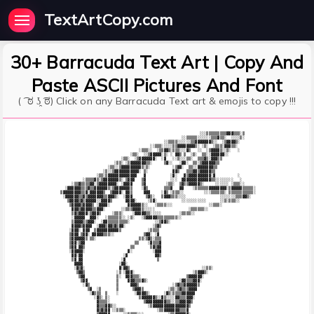
TextArtCopy.com
30+ Barracuda Text Art | Copy And
Paste ASCII Pictures And Font
( ͡ ಠ ʖ̯ ͡ಠ) Click on any Barracuda Text art & emojis to copy !!!
                                                               ░░░▒▒▒▒▒▒▒▒▒▓▓▓▒▒▒░▒     

                                                       ░░▒▒▒▒▒░░░░░░▒▒▒▓▒▒░  ░░░░▒░     

                                               ░░▒▒▒▒░░░░░░▒▒▓▓▓▓▓▓▓▒░░  ░▒▓▓▓▓▒░       

                                         ░░▒▒▒░░░░░▒▒▓▓▓▓▓▓▓▓▒░ ░▒░  ░▒▒▒░▓▓▓▒▒░        

                                    ░▒▒▒░░  ░▒▒▓▓▒░▒▒▒░░░▓▒   ░░  ░▒▓▓▓▓▒░░▒░   ░       

                                ░▒▒░  ░░▒▓▓▓▓▓░▒░ ░ ▓▓▒ ▒  ░▒░  ▒▒░░▓▓▓▓▓▓░░            

                            ░▒▒░  ░▒▓▓▓▓▓▓▓░  ░▓   ░░▒░░░▒▒░  ▒▒▒▓▒░▓▓▓▒▒               

                         ░▒▒░ ░▒▓▓▓▓▓▓▓▒▒░     ▒▓░░   ░▓▓░  ▒▒░▒▓▓▓▓▓▓▒▒                

                      ░▒▒░░▒▓▓▓▓▓▓▓▓▓▒░▒░          ░▒▓▓░  ▒▒░░▓▓▓▓▓▓▓▒▒                 

                    ░▒░░▒▓▓▓▓▓▓▓▓▓▓▓░ ▒░           ▓▓▒   ▒▒▒▓▓▒▓▓▓▓▓▒▒                  

                 ░▒▒░▒▓▓▓▓▓▓▓▓▓▓▓▓▓   ▓           ░▓░   ▓▒▓▓▓▓▓▓▓▓▓▓░▓          ░       

           ░▒▒▒▒▓▒░▒▓▓▓▓▓▓▓▒░ ▒▓▓▓   ▒▓           ░░░  ▓▓▓▓▓▓▓▓▓▓▓▓▓▒▒░░░░░░░░   ░      

      ░▒▒▓▒▒▒▒▓▓░▒▓▓▓▓▓▓▓▓░ ░▓▓▓▓    ▒▓         ░▒▒░  ▒▓▒▒▓▓▓▓▓▒░     ░░░░░░ ░▒▒▒░░     

   ░▓▓▓▓▓▓▒▒▒▓▒▒▓▓▓▓▓▓▒░▒▓▓▓▓▓▓▓▒    ░▓▒       ▒▒▒▓   ▓▓    ░▒▒▒▒▒▒▓▓▓▓▓▓▓▓░▒▓▓▓▓▓▒▒▒▒▒░

 ▒▓▓▓▓▓▓▓▓▒▒▓░▓▓▓▓▓▓▒  ▒▓▓▓▓░ ▓▓▒     ▓▓▓     ░▓▒ ░▒▒▒░░         ░░░▒▒▒▒▒▒░ ▒▒▒▒▒▒▒▒▒▒▒░

  ░▓▓▓▓▓▓▒▒▓▒▓▓▓▓▓▓▓▒▒▓▓▓▒░  ░▓▓▓      ▒▓▒░   ▒▓▓▓▒▒▒░░░░               ░░░░░░░▒▒▒▓▓▒░  

    ▒▓▓▓▓▒▓▒▓▓▓▓▓░░▓▓▓▓▒      ▓▓▓▓░     ░▒▓░           ░░░░░░░░░░░      ░░▒░▒▒▒░░       

     ▒▓▓▓▓▒▓▓▓▓▒ ░▓▓▓▓░        ▓▓▓▓▓▓▒░░   ░▒▒▒▒░░░                ░░▒▒▒░               

      ▓▓▓▒▓▓▓▓▓▒▒▓▓▓░       ░░▒▒▒▓▓▓▓▒░░░░░               ░▒▒▒▒▒▒░░                     

      ▒▓▒▓▓▓▓░▒▓▓▓▒     ░▒▒▒░    ░▓▓▓▓▓▒▒░░░░░        ░▒▒▒▒░░                           

      ░▓▓▓▓▓  ▓▓▓░   ░▒▒▒▒▒▒░░ ░▒░   ░▒▓▓▓▓▓▒▒▒▒▒▒▒▒▒░░                                 

      ▒▓▓▓▓▒▒▓▓▓░  ░▓▓▒▒▒▒▒▒▒▒▒░           ░░▒▓▓▒░                                      

      ▓▓▓▓▒▓▓▓▓  ░▓▓▓▒▓▓▒▓▒▓▓░            ░▒▓▒                                          

     ░▓▓▓░ ▓▓▓  ▒▓▓▓▓▓▓▓▓▓▓▒            ░▒▒▒▒                                           

     ▒▓▓▓ ▒▓▓░ ▓▓▓▓▓▒▒▒░░             ▒▓▓░ ░▓                                           

     ▒▓▓▓▓▓▓▒ ▒▒░                   ▒▒░▒▓▒░▒▒▒                                          

     ▒▓▓░▒▓▓                      ▒▒    ░▓▒▒▒▓                                          

     ▒▓▓ ▓▓▒                    ▒▒       ▒▓▒▓▓                                          

     ░▓▓▓▓▓░                   ▓░         ░▓▓▓                                          

      ▓▓░▓▓                  ░▓            ▓▓▒                                          

      ▒▓ ▓▓                 ░▓              ▒                                           

       ▓▓▓▓                ░▓▓░                                                         

       ░▓▒▓░               ▓░▓▓▒                                ░░▒▒░                   

        ▒▓▓▒              ░▒ ░▓▓▓░                          ░▒▓▓▓▒░                     

         ▒▓▓              ▒░  ▓▓▓▒▒▒░                    ▒▓▓▓▓▓▓░                       

          ▒▓▓             ▒    ▓▓▓▒▒▒▓▒░              ░▓▓▒▒▒▓▓▓░                        

           ░▓▒            ▒     ▓▓▓▒               ░▒▓▒▒▓▓▓▓▓▓▒                         

             ▒▓  ░▒       ▒      ▒▓▓▓▒           ░▒▒░▒▓▒▒▒▓▓▓▓                          

              ░▓▒▒▒  ▒    ░       ░▓▓▓▓▒░      ░▓▒░▒▒▒▒▓▓▓▓▓▓                           

                ░▓▒░ ▒░             ▒▓▓▓▓▓▓▒░░▓▒░░░░▓▓▒▒▒▓▓▓░                           

                 ▓▒▒▒▒░               ▒▓▓▓▓▓▓▓▓▓▒▒░░▒▒▓▓▓▓▓▒                            

                 ▓▒▒▒▓▓▒░░              ░▒▓▓▓▓▓▓▓▓▓▓▓▓▓▓▓▓▒                             

                 ▓▒▓▒▓▓ ░░▒▒▒░              ░▒▒▓▓▓▓▓▓▓▒▒▒▓                              
