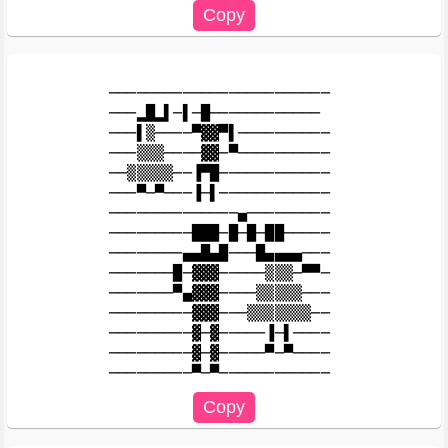
────────────────────────

───▂█▂▌─▌─█────────────

───▌▒────▀▓▓▀▌──────────

───▒▒▒────▓▓─▀──────────

──▒▒▒▒▒──▐▀█────────────

───▀─▀───▐─▌────────────

──────────────▄─────────

─────────███─█─█─██─────

────────▄▄█▄█───█▄▄▄▄───

───────█─▓▓▓─────▒▒▒─▀▀─

───────▀▄▓▓▓────▒▒▒▒▒───

─────────▓▓▓───▒▒▒▒▒▒▒──

─────────▓─▓─────▐─▌────

─────────▓─▓─────▀─▀────
