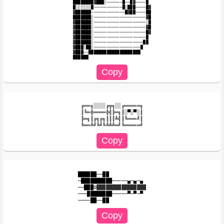
████████▓███░──────█──█▓────█

█░░░░░░█───────────█░███────█▓

▓██████─────────────█▓██────██

███████░────────────────────▓█

▓██████░────────────────────░█

▓██████░────────────────────▓█

▓██████░────────────────────█▓

▓██████░────────────────────█

▓██████░───────────────────██

▓███░██░──────────────────█

▓███──████████████████████

╔══╗░░░░╔╦╗░░╔═════╗

║╚═╬════╬╣╠═╗║░▀░▀░║

╠═╗║╔╗╔╗║║║╩╣║╚═══╝║

██████──██

─██████████─────▄─▄─▄

──███O▓▓▓▓▓▓▓▓▓▓▓▓▓▓▓▓

───████████─────▀─▀─▀
