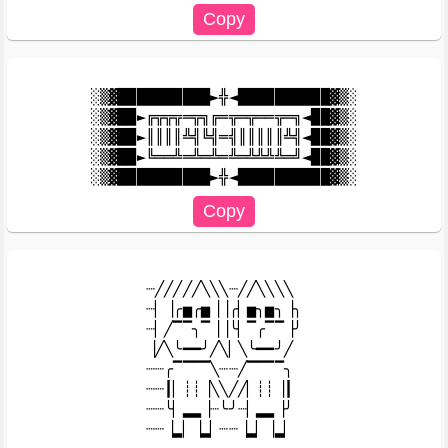
░▒▓██████████►╬◄██████████▓▒░

░▒▓██►╔╦╦╦═╦╗╔═╦═╦══╦═╗◄██▓▒░

░▒▓██►║║║║╩╣╚╣═╣║║║║║╩╣◄██▓▒░

░▒▓██►╚══╩═╩═╩═╩═╩╩╩╩═╝◄██▓▒░

┈╱╱╱╱╱╲╲╲┈╱╱╲╲╲╲

┈▏▕╭▅╭▅▕▕╭▏▅╮▅╮▕╮

┈▏╱▔▔╮▔▕▕╰▏▔╭▔▔▕╯

▕╱╲╰━━╯╱╲▏╲╰━━╯╱

┈┈╭▔▔▔▔╲┈┈╱▔▔▔▔╮

┈┈┃▏┊┊▕╲╲╱╱▏┊┊▕┃

┈┈╰▏▂▂▕┈╰╯┈▏▂▂▕╯
