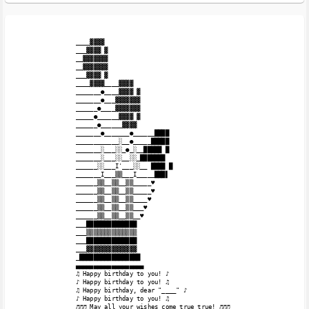
____▓▓▓▓

___▓▓▓▓ ▓

__▓▓▓▓▓▓▓

__▓▓▓▓▓▓▓

___▓▓▓▓ ▓

____▓▓▓▓____▓▓▓▓

_______●____▓▓▓▓ ▓

_______●___▓▓▓▓▓▓▓

______●____▓▓▓▓▓▓▓

_____●______▓▓▓▓ ▓

______●______▓▓▓▓

_______●_______●______████

____________░__●_____█████

_______░___░░_●_░__█████ █

_______░___░░__░░_███████

______░░___I'___░░__ ████ █

_______I___▒▒___I_____███▌

______▒▒__▒▒__▒▒_____♥

______▒▒__▒▒__▒▒_____♥

______▒▒__▒▒__▒▒____♥

______▒▒__▒▒__▒▒___♥

______▒▒__▒▒__▒▒__♥

___██████████████

___▒▒▒▒▒▒▒▒▒▒▒▒▒▒

___██████████████

___▓▓▓▓▓▓▓▓▓▓▓▓▓▓

_█████████████████

▄▄▄▄▄▄▄▄▄▄▄▄▄▄▄▄▄▄▄

♫ Happy birthday to you! ♪

♪ Happy birthday to you! ♫

♫ Happy birthday, dear "____" ♪

♪ Happy birthday to you! ♫

♬♬♬ May all your wishes come true true! ♬♬♬ 
