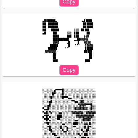
▄█▓█████▄　　　　　　　　　　▄█████

██　██████　　　　　　　　　　██████　

██　██████　　　　　　　　　　██████　

██　　█████　　　　　　▒▒▒　█████　

▄█　　　██　　　　▒▒▒　███　　　██　　

　　　　████　　　███　███　　▓▓▓

　　　　██████████　　__██▓▓▓▓▓

　　　　▓▓▓▓　　　_█　　　█　　▓▓▓▓

　　　█████　　　　█　　¯¯¯　　▓▓▓▓▓

　　██████　　　¯¯¯　　　　　　█████

　▓▓▓▓▓▓▓　　　　　　　　　　　█████

　　　　██　　　　　　　　　　　　　██

　　　　██　　　　　　　　　　　　　██

░░░░░░░▄▀▀▀▀█░░░░░░░░░░░░░░░░░░░░

░░░░░░█▀░░░░█░░░░░░░░░░░░░░░░░░░░

░░░░░█░░░░░░█▀▀▀▄▄░░░░░░▓░░░░░░░░

░░░░▄█░░░░░░░░░░░░▀▀▄▄░▓▓▓░░░░░░░

░░░▄█░░░░░░░░░░░░░░░░░▀▓▓▓▓▀▀▀█░░

▀▄▄█░░░░░░░░░░░░░░░░▓▓▓▓▓▓▓▓░░█░░

▀▄█░▀▄░░░░▄▄░░░░░░▓▓▓▓▓▓▓░░▓▓▓▓▓▓

▄▀█▀▄░░░░███░░░░░░░░░▓▓▓▓▓▓▓▓▓▓▓░

░▀█▀▄░░░░▀▀░░░░░░░░░▄▄░░░▓▓▓▓▓░░░

░░▀█░░░░░░░░▄▄░░░░░███░░░░▓▓░█░░░

░░░▀█░░░░░░█░░▀▄░░░▀▀░░░░░▓░█▀░░░

░░░░▀█░░░░░░▀▄▄▀░░░░░░░░▀▄░█▀░░░░

░░░░░░▀█▄░░░░░░░░░░░░░▀▄░░██░░░░░
