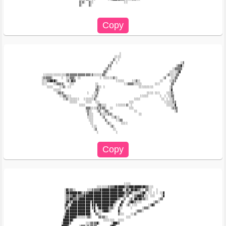
                       ▒░▒░  ▒░░                   ░░                                   

                       ▒░    ▒░                                                         

                                                ░                                       

                                             ░░░░                                       

                                            ▒░ ░                                        

                                          ░▒  ░                                       ░▒

                                         ▒▒                                        ░▒▒▓░

                                       ░▒░░                                      ░▒▒▒▒▒ 

                                      ▒▒░                                      ░░░░░▒▓  

 ░░░░░░░░░░░░░░▒▒▒▒▒▒▒▒▒▒▒▒▒▒▒░▒░░░░░▒▒░                                     ░▒░░░░▒▒   

░▒▒▒▒▒░     ░  ░░▒▒▒░ ░░            ░ ░░░░░░▒░░                            ░▒   ░░▒▒    

░░░▒▒▓▓▓▒░     ░▒░▓▒▒                         ░░░░░     ░░▒░░            ░░    ░░▒▒     

░░░    ░░▒▒▒▒░   ░░░             ░░                ░░▒▒▒▒░░░░░        ░░░       ▒▒      

   ░░░░    ░░▒░ ░░               ░▒░░ ░                     ░░░░░░░░░          ░▒       

       ░░░░░                     ▒▒░                                           ░▓       

         ░▒▒▒░              ░   ░░▒                              ░░░░ ░░░    ░░░▒░      

           ░░▒▒░░░             ░░▒░                          ░░░░░       ░  ░ ░░▒▒      

             ░░▒░░░░░░░   ░░░░░░▒░                       ░░░░             ░░ ░ ░░▒      

                 ░░░░░     ░░░░  ░░░                  ░░░                   ░░░░░▒▒     

                       ░░░░       ░▒▒░░░      ░░░░░░▒░ ░                     ░░░░░▓     

                           ▒▒▒░░░░▒░▒▒▒░  ░░          ░░░                       ░▒▒▒    

                           ░▒░░   ░▒░ ░▒▒░               ░░                       ░▒    

                            ▒░░░    ▒░░░░▒▒░                ░░                          

                            ░░░░     ░▒    ░░▒░░                                        

                             ░░░       ▒░     ░░▒▒                                      

                              ░░        ░▒░      ░░░░                                   

                               ░░░        ░▒░                                           

                                ░▒          ░░                                          

                                  ░           ░                                         

                                                   ░░░░                                 

                                  ░░░░░░░▒▒▒▒▓▓▓▓▓▓▒▒▒▓▓▓▓▓▓▓▓▓▓▒▒░░░                   

              ░▓▒▒▒░░       ░░░▒▒▒▒▒▓▓▓▓▓▓▓▓▓▓▓▓▓▓░░▓▒░▓▓▓▓▒▒░░ ▒▒░░   ░                

              ░▓▓▓▓▓▓▓▓▓▒░▒▒▒▓▓▓▓▓▓▓▓▓▓▓▓▓▓▓▓▓▓▓▓▓▓▒▒▒▓▒░░░░░▒▓▓░ ░░ ░ ░ ░░▓            

              ░▒▒▒▒▓▓▒▒▒▒▒▓▓▓▓▓▓▓▓▓▓▓▓▓▓▓▓▓▓▓▓▓▓▓▓▒░▒▒  ░▒▒▓▓▓▓░░░ ░░░    ░▓            

              ░▒▒▓▓▒▒▒▒▓▓▓▓▓▓▓▓▓▓▓▓▓▓▓▓▓▓▓▓▓▓▓▓▒░ ░▒  ░▒░▓▓▒▓▓▒▒░░      ░▒▒             

              ░▓▓▒░▓▓▓▓▓▓▓▓▓▓▓░▓▓▓▓▓▓▓▓▓▓▓▓▓▓▒░  ▓▒  ░▒▓▓▒░░░░       ░▒▒░               

              ▒▓░░▓▓▓▓▓▓▓▓▓▓▓▓ ▓▓░▓▓▓▓▓▓▓▓▓▓░░  ▓▒  ░▒░ ░░░       ░▒▓▒                  

              ▒░▒▓▓▓▓▓▓▓▓▓▓▓▓▓ ▒▓ ░▓▓▓▓▓▓▒▒▒░  ▒░░     ░      ░▒▒▒░                     

              ░▓▓▓▓▓▓▓▓▓▓▓▓▓▓▓  ▓░ ░░▒▓▓▓▒░    ▓░         ░▒▒▒░                         

              ▒▓▓▓▓▓▓▓▓▓▓▓▓▓▓▓░  ▒▒░░          ▒░░░    ░░▒░                             

             ░▓▓▓▓▓▓▓▒░░░░░░▒▒░    ▒▒▒▒░░           ░░░                                 

             ▓▓▓▓▓▓░                  ░░░░░░░  ░░░░                                     

            ░▓▓▓▓▒         ░░░▒▒▒▒▓░       ░▓▓▓▒                                        
