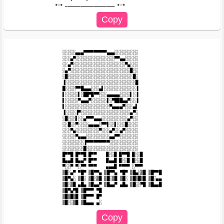
░░░░░▄▄▄▀▀▀▀▀▀▀▀▀▄▄▄░░░░░░░░░

░░░▄▀░░░░░░░░░░░░░░░▀▀▄▄░░░░░

░░▄▀░░░░░░░░░░░░░░░░░░░░▀▄░░░

░▄▀░░░░░░░░░░░░░░░░░░░░░░░█░░

░█░░░░░░░░░░░░░░░░░░░░░░░░░█░

▐░░░░░░░░░░░░░░░░░░░░░░░░░░░█

█░░░░▀▀█▄▄▄░░░▄▌░░░░░░░░░░░░▐

▌░░░░░▌░██▀█▀▀░░░▄▄▄▄▄░░░░▌░▐

▌░░░░░▀▄▄▄▀░░░░░░▌░▀███▄▄▀░░▐

▌░░░░░░░░░░░░░░░░░▀▄▄▄▄▀░░░▄▌

▐░░░░▐▀░░░░░░░░░░░░░░░░░░░▄▀░

░█░░░▌░░▄▀▀▀▄▄▄░░░░░░░░░░▄▀░░

░░█░░▀░░░░▄▄▄▄░▀▀▌░░▌░░░█░░░░

░░░▀▄░░░░░░░░░▀░░░▄▀░░▄▀░░░░░

░░░░░▀▄▄▄░░░░░░░░░▄▄▀▀░░░░░░░

░░░░░░░░▐▀▀▀▀▀▀▀▀▀░░░░░░░░░░░

░░░░░░░░█░░░░░░░░░░░░░░░░░░░░

█▀▀█ █▀▀█ █▀▀ 　 █░░█ █▀▀█ █░░█

█▄▄█ █▄▄▀ █▀▀ 　 █▄▄█ █░░█ █░░█

▀░░▀ ▀░▀▀ ▀▀▀ 　 ▄▄▄█ ▀▀▀▀ ░▀▀▀

▒█░▄▀ ▀█▀ ▒█▀▀▄ ▒█▀▀▄ ▀█▀ ▒█▄░▒█ ▒█▀▀█

▒█▀▄░ ▒█░ ▒█░▒█ ▒█░▒█ ▒█░ ▒█▒█▒█ ▒█░▄▄

▒█░▒█ ▄█▄ ▒█▄▄▀ ▒█▄▄▀ ▄█▄ ▒█░░▀█ ▒█▄▄█

▒█▀▄▀█ ▒█▀▀▀ ▀█

▒█▒█▒█ ▒█▀▀▀ █▀
