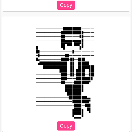
────────────────────────────────

───────────────██████████───────

──────────────████████████──────

──────────────██────────██──────

──────────────██▄▄▄▄▄▄▄▄▄█──────

──────────────██▀███─███▀█────── 

█─────────────▀█────────█▀──────

██──────────────────█───────────

─█──────────────██──────────────

█▄────────────████─██──████

─▄███████████████──██──██████ ──

────█████████████──██──█████████

─────────────████──██─█████──███

──────────────███──██─█████──███

──────────────███─────█████████

──────────────██─────████████▀

────────────────██████████

────────────────██████████

─────────────────████████

──────────────────██████████▄▄

────────────────────█████████▀

─────────────────────████──███

────────────────────▄████▄──██

────────────────────██████───▀
