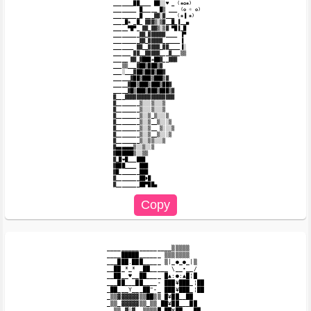
 _______██____ ██░░♥ _ (❀✿❀)

 ________ █_____ █▒ ___ (✿ ☼ ✿)

 _________█ ___▓▓░▓___ (❀▐ ❀)

 ____█❀ _█_ ▓▓▓▒░▒▓__█_▐__▄

 _____▀█▀_ ▓▓_▓▓▒░▒▓ ▀█▐_█

 _________▓▓_▓▓▓▓▓▓____ ▐▀

 _________▓▓_▓▓▓▓▓______▐

 _______ ▓▓__▓▓▓▓_▓▓____▐░

 ______ ▓▓__▓▓▓▓▓___▓___▒▒

 _____ ▓▓_▓███❋██▓__▓▓▓

 ___▒▒___▓██▒███▒▓

 ___░___▓██▒███▒██▓

 ______▓██▒███▒███▒▓

 _____▓██▒███▒███▒██▓

 _____▓█▒███▒███▒███▒▓

 ▓___▓▓▓▓▓▓▓▓▓▓▓▓▓▓▓▓▓

 ▓________▒░░░▒░░░▒

 ▓________▒░░░▒░░░▒

 ▓________▒░░▒_▒░░░▒

 ▓________▒░░▒__▒░░░▒

 ▓________▒░░▒__ ▒░░░▒

 ▓________▒░░▒__▒░░░▒

 ▓________▒░░▒▒░░░▒

 ▓▄▄▄▄▄▄▒░░▒░░▒

 ▓██████▒░░▒▒

 ▓_█❤█___███

 ▓███____ ███

 ▓█_______███

 ▓________██❥█

__________________▒▒▒▒▒

____█████______ ▒▒▒▒▒▒▒

___███.███_____ ▒|_●_●_|▒

__██_*_* _██_____ \__•__/

__██__♥__██____ █▲:●:▲█¦█

___██___██____- ███¥███_¦██

_██___Y___██"-_ ███¥███_¦██

_▒▒▓▓▓▓▓▓▒▒██▒▒ █¥██__██

_▒▒_▓▓▓▓▓▒▒_▒▒ ██¥██___██

__▒▒_▓░▓__▒▒▒▒█ ██¥██___██
