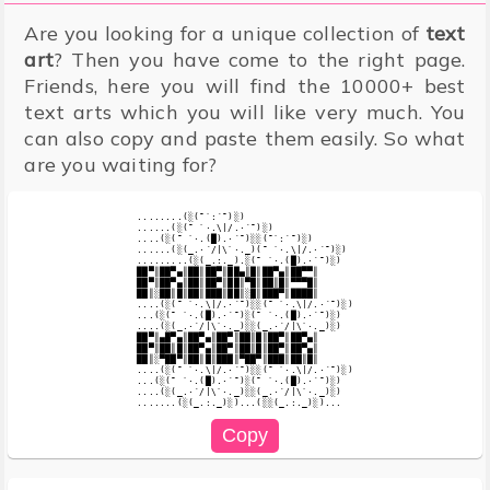
Are you looking for a unique collection of
text
art
? Then you have come to the right page.
Friends, here you will find the 10000+ best
text arts which you will like very much. You
can also copy and paste them easily. So what
are you waiting for?
........(░(¯`:´¯)░)

......(░(¯ `·.\|/.·´¯)░)

....(░(¯ `·.(█).·´¯)░░(¯`:´¯)░)

......(░(_.·´/|\`·._)(¯ `·.\|/.·´¯)░)

.........(░(_.:._).░(¯ `·.(█).·´¯)░)

██▀║██▀▄║██║██▀║██▄║█║██▀▄║██▀▀║

██▀║██▀▄║██║██▀║██║▀█║██║█║▀▀▀█║

██║░██║█║██║███║██║░█║███▀║████║

....(░(¯ `·.\|/.·´¯)░░(¯ `·.\|/.·´¯)░)

...(░(¯ `·.(█).·´¯)░(¯ `·.(█).·´¯)░)

....(░(_.·´/|\`·._)░░(_.·´/|\`·._)░)

██▀║▄█▀▄║██▀▄║██▀║██║█║██▀║██▀▄║

██▀║██║█║██▀▄║██▀║██║█║██▀║██▀▄║

██║░▀██▀║██║█║███║▀██▀║███║██║█║

....(░(¯ `·.\|/.·´¯)░░(¯ `·.\|/.·´¯)░)

...(░(¯ `·.(█).·´¯)░(¯ `·.(█).·´¯)░)

....(░(_.·´/|\`·._)░░(_.·´/|\`·._)░)
