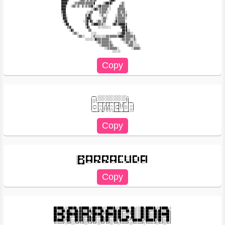
            ▓▓▓▓▒      ░▒▒▒░▒░▒▒▒▒        ▒▓▓▒                                          

            ▓▓▓▓    ░▒▒▒▒▒▒▒▒▒▒▒▓     ░▒▓▓▓▒     ░▒░                                    

            ▓▓▓░  ░▒▒░▒░ ▒░▒░▒▒▓░ ░▒▓▒▒▒▒▒░     ▒▒▒░                                    

            ▓▓▓                ░▒▓▒░▒▒▒▒▒ ░    ▒▒▒▒▒                                    

            ▒▓▓             ░░▒▒    ▒▒▒▒░░     ▒▒░▒▒░                                   

            ░▓▓░           ▒░▓▒     ░▒░ ░     ░▒▒▒░▒▒                                   

             ▓▓▒           ▒▓▓▒      ░▒▒░     ▒▒▒▒▒▒░                                   

             ░▓▓          ░▒▓░▓▒  ░▒▒░▒▒     ░▓▒▒▒▒▒                                    

              ░▓▓          ▒▓  ▒▓▓▓▒▒▒░░    ▒▓▒▒▓▓▓▓▒                                   

                ▒▓░        ░▓▒     ░░░░░░░░      ▒▓▓▓                                   

                 ░▓▒         ▒▒                   ▓▓▓░░                                 

                   ░▒▒░        ░░░             ░░▒▓▓▒▒▒░░                               

                      ░▒▒░░    ░▒░░░░░░░▒▒▒▒▒▒▒▒▓▓▓▒▒▒▒▒▒▒                              

                           ░░░░░░▓▒▒▒▒▒▒▒▒░      ░▒▒▒▒▒░░▒░                             

                                  ░▒▒▒▒▒▒▒▒░       ░▒▒░▒▒░░                             

                                    ░▒▒▒▒▒▒▒░        ░▒▒▒░░░░                           

                                       ░░▒▒▒▒▒▒░        ░▒▒▒▒░                          

╭━━╮╱╱╱╱╱╱╱╱╱╱╱╱╱╱╱╱╱╱╭╮

┃╭╮┃╱╱╱╱╱╱╱╱╱╱╱╱╱╱╱╱╱╱┃┃

┃╰╯╰┳━━┳━┳━┳━━┳━━┳╮╭┳━╯┣━━╮

┃╭━╮┃╭╮┃╭┫╭┫╭╮┃╭━┫┃┃┃╭╮┃╭╮┃

┃╰━╯┃╭╮┃┃┃┃┃╭╮┃╰━┫╰╯┃╰╯┃╭╮┃

░█▀▀█ █▀▀█ █▀▀█ █▀▀█ █▀▀█ █▀▀ █──█ █▀▀▄ █▀▀█ 

░█▀▀▄ █▄▄█ █▄▄▀ █▄▄▀ █▄▄█ █── █──█ █──█ █▄▄█ 

██████╗░░█████╗░██████╗░██████╗░░█████╗░░█████╗░██╗░░░██╗██████╗░░█████╗░

██╔══██╗██╔══██╗██╔══██╗██╔══██╗██╔══██╗██╔══██╗██║░░░██║██╔══██╗██╔══██╗

██████╦╝███████║██████╔╝██████╔╝███████║██║░░╚═╝██║░░░██║██║░░██║███████║

██╔══██╗██╔══██║██╔══██╗██╔══██╗██╔══██║██║░░██╗██║░░░██║██║░░██║██╔══██║

██████╦╝██║░░██║██║░░██║██║░░██║██║░░██║╚█████╔╝╚██████╔╝██████╔╝██║░░██║
