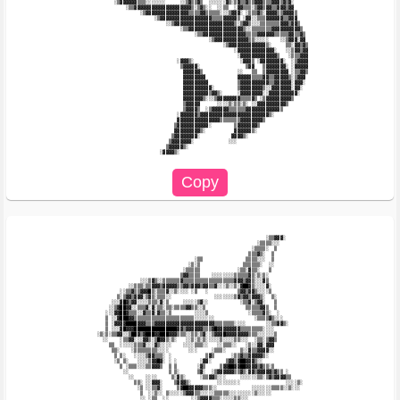
              ░▒▓▓▓▓▓▓▒▒▒░░░░░░░     ░░▒▓▒▒▓▒  ░░░░░░▓▒░▒▓▒▒▓▒▒▓▓▓▒▒▒▓▓▓▒▓▒▓░           

                  ░▒▒▓▓▓▓▓▓▓▓▓▓▓▓▓▓▓▓▓▓▓▓▒░▒▓▒░░  ░░▒▒  ░▓▓▒▒▒░▒▓▓▒▓▓▒▒▓▓▓▒▓▓           

                       ░▒▓▓▓▓▓▓▓▓▓▓▓▓▓▓▓▒▒▒▒▓▓▒▒▒▒▒░░░▒▓▓▓░ ░▒▒▒▓▒░▓▓▓▓▒▒▓▓▓▓▒          

                            ░▒▓▓▓▓▓▓▓▓▓▓▓▓▓▓▓▓▓▓▒▒▒▒▓▓▓▓▓▒ ░▓▓░░▒▒▒▓▓▓▓▓▓▒▒▓▓▓          

                                ░░▒▓▓▓▓▓▓▓▓▓▓▓▓▓▓▓▓▓▓▓▓▓▒░▒▓▓▒░░░▒▒▒▒▒▒▒▓▓▓▒▓▓▒         

                                     ░▒▒▓▓▓▓▓▓▓▓▓▓▓▓▓▓▓▓▓▓▓▒░░▒▒▒▒▒▒▒▓▓▓▓▓▓▓▓▓▓▒        

                                          ░▒▒▓▓▓▓▓▓▓▓▓▓▓▓▓▓▓▒▒▒▒▓▓▓▓▓▓▒▒▒▒▒▓▓▒▒▓▒       

                                               ░▒▓▓▓▓▓▓▓▓▓▓▓▓▒▒░░░░░    ░░▒▓▓▓░▓▓       

                                                    ░▒▓▓▓▓▓▓▓▓▓▓▓▓▓▒░     ▒▒░▓▓▒▓▒      

                                                        ░▓▓▓▓▓▓▓▓▓▓▓▓▓░   ░░▒▓▓▒▓▓      

                                                         ░▓▓▓▓▓▓▓▓▓▓▓▓▓▒   ░▒▒▒▓▓▓      

                                    ░▓▓▓▒░                ░▓▓▓▒ ░▓▓▓▓▓▓▓▓░  ░▒▓▓▓▓      

                                     ▒▓▓▓▓▓░                ▒▓▓   ▒▓▓▓▓▓▓▓░ ░▓▓▓▓▓      

                                      ▓▓▓▓▓▓▒            ░░   ▒▒  ▒▓▓▓▓▓▓▓▓ ░▒▒▓▓▒      

                                      ▓▓▓▓▓▓▓▓           ▓▓▓▓▓▒▒▒▒▓▓▒▒▓▓▓▓▓▒░▒▓▓▓       

                                      ▓▓▓▓▓▓▓▓▓          ▒▓▓▓▓▓▓▓▓▓▓▒▒▓▓▓▓▓▓░▓▓▓░       

                                      ▓▓▓▓▓▓▓▓▓▓░        ▒▓▓▓▓▓▓▓▓▒░░▓▓▓▓▓▓▓░▓▓░        

                                      ▓▓▓▓▓▓▓▓▓▒▓▓▒░     ░▓▓▓▓▓▓▓▓░░▓▓▓▓▓▓▓▓▓▓░         

                                      ▓▓▓▓▓▓▓▒░░░▒▓▓▓▓▓▓▓▓▒▒▒▒▓▒ ░▒▓▓▓▓▓▓▓▓▓▒           

                                      ▒▓▓▓▓▓      ░░░░▒░▒▒░▒░ ░░▓▓▓▓▓▓▓▓▓▓▒             

                                      ▒▓▓▓▓▒  ░▒▓▓▓▓▓▓▒▒▒▒▒▒▓▓▓▓▓▓▓▓▓▓▓▓▒               

                                    ░▓▓▓▓▓▓▒▓▓▓▓▓▓▓▓▓▓▓▓▓▓▓▓▓▓▓▓▓▓▓▓▒░                  

                                    ▓▓▓▓▓▓▓▓▓▓▓▓▓▓▓▒▒▒▒▒▒▒▓▓▓▓▓▓▓▓▒                     

                                   ▒▓▓▓▓▓▓▓▓▓▓▓░        ▒▓▓▓▓▓▓▓▒                       

                                   ▓▓▓▓▓▓▓▓▓▒░          ▓▓▓▓▓▓▒░                        

                                  ▒▓▓▓▓▓▓▓▓░           ▓▓▓▓▒░                           

                                 ▒▓▓▓▓▓▓▓░            ░░░                               

                                ▒▓▓▓▓▓▒░                                                

                              ░▓▓▓▓▒░                                                   

                                                                   ░▒▒▓▓▓░              

                                                                ░▒▒▒▒░░░                

                                                              ░▒▒▒▒░  ▒                 

                                                             ▒▒▒▓▒░  ▒                  

                                          ░▒▒               ▒▒▒▒░░░  ▒                  

                                        ░▒░▒               ▒▒▒▒▒▒░  ░░                  

                                      ░▒▒▒▒▒             ░▒▒░▓▒▒░   ▒                   

                                     ▒▓▓▒▒▒▒    ░░░░░░░░▒▒▒▒▒▓▒░▒░▒░                    

                       ░░░▒▓▒░░▒▒▒▒▒▒▓▒▒▒▒▒▒▒▒▒▒▒▒▒▒▒▒▒▒▓▓▓▒▓▓▒░░░▓▒                    

                   ░░▒▒▒░▒▒▓▓▓▒▓▓▓▓▓▒▒▓▓▒▓▓▓▒▓▓▒▒▓░░░▒░░▒░▓██▓▒░░░░▓░                   

                ░░▒▒▓▒▒▓▓▓█▒░▒▒▒▓░░▒░░░░ ░▒   ░          ▒▓▓▒▓▓▒░░░░▒                   

               ▒░▒▓▓▒▓▓▓░▒▓▒░▒▒▒░░               ░░░░░░░▒▓▒▓▓▒▓▓▓▒░  ▒░                 

             ░░░▓█▓▒▓▓░░░░▒▒▒░▓░▒     ░░░░░▒▓░░           ░▒▒▓░▒▓▓░   ▒                 

            ░░▒▓██▓▓░░▒▒▒▓░▓░▒▒░▒▒░▒▒▒▒▓▓▒▒░░▒              ▒▒▒▒▒▓▓▒  ▒                 

           ░░░▓▓██▓▒▒▒░░▓▒▒▓░▓▒▒░▒        ░░░░▒              ░▒▒▒▒▓▒░  ░                

           ▒ ░░▓███▓▓▒▒▒▒▒▒▒▒▒▒▒▒▒▒▒▒▒▒▒▒▒░░░░░░░              ░▒▒▒▒▓▒░░░               

           ▒ ░▓▓▓▓████▓▓▓▒▒▒▓▓▓▓▓▓▓▓▓▓▓▓▓▓▓▓▓▓▓▓▓▒▒▒▒▒▒▒░░░░       ░░▒▒▓▓▒░             

           ▒ ░░░▓█▓▓▓███████████████▓▓▒▓▓▓▓▓▓▒▒▒▓█▓▓▓▓▓▓▓▓▒▒▒▒▒▒▒▒░░░░                  

        ░▒░▒░▒▒▓▓░░▒██▓▒▓███▓▓███▓▓▓▒▒▒░░▒▒░▒▓░░▒▓▓▓█▓▓▓▓▓▓▓▓▒▒▒░░░░░░▒                 

          ░░    ░▒▒▓▓░░░▓▓▒░▒█▓▓▒░▒░   ░░▒░▒░▒░░░░░▒░░░░▒▒░░░  ░▒▒░▒▓▓▒                 

            ▒▒  ░░░░░▒▒▒▓░░░▓▒░░░░    ░░░░▒▒▒░░   ░░▒▒▒░░   ░▒░░▓▓░▓▓▓                  

             ▒▒░    ░▒▒▒▒▒▒▒▒░░░░       ░░░     ░▒▒▒░     ▒░░▓▒▒▓▓▓▓░░                  

              ▒ ▒░   ░░░░▒▓▓▒▒▒░ ░            ▒▓▒      ░▒▒▓▒▒▓▓▓▓▓▒░                    

              ░▒ ▒░   ░░░░▒▓▓█▓░ ░ ░        ░▓▓░     ▒▓▓▒▓██▓▓▓▒░░                      

                ▒ ░▒▒▒░░░▒▒▓▓▓▒  ▒ ▒       ░▓▒     ▒▓▓██▓▓██▓▓▓▓▒▓▒▒░▒                  

                 ░░              ▒ ▒░      ▒▓░  ░▒▓▓▓▓▓▓▒▒▓▒░▓▓▒▓▓▓▓▓▒▓▒▒ ░             

                   ░░    ░░░░     ▒░▓▒░     ░▒▒▓▓▒░░░     ░░░░░░▒▒░▒▓▒▓▓▓▓▒▒            

                     ▒▒░ ░░▓▓▓░    ▒▓▓▓▒░         ░░░░░░░░                ░░░░▒░        

                      ░▒ ░░▒▒▓░     ▒▓██▓▓▓▓▓▒▒▒░░            ░░░░░░░▒▒▒▒░░▒░░░         

                       ▒  ░░▒░░ ▒░░░░░▒▓▓▓▒▒░░░░░▒▒▒▒▒░░░░░░░░░▒░░░░░                   

                       ░░ ░▒▒  ░░        ░░▒▓▓▓▓▒▒▒░░░░░▒▒░░░                           
