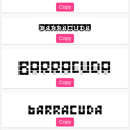
████████████████████████████████████████████████████████

█▄─▄─▀██▀▄─██▄─▄▄▀█▄─▄▄▀██▀▄─██─▄▄▄─█▄─██─▄█▄─▄▄▀██▀▄─██

██─▄─▀██─▀─███─▄─▄██─▄─▄██─▀─██─███▀██─██─███─██─██─▀─██

▒█▀▀█ █▀▀█ █▀▀█ █▀▀█ █▀▀█ █▀▀ █░░█ █▀▀▄ █▀▀█ 

▒█▀▀▄ █▄▄█ █▄▄▀ █▄▄▀ █▄▄█ █░░ █░░█ █░░█ █▄▄█ 

█▄▄ ▄▀█ █▀█ █▀█ ▄▀█ █▀▀ █░█ █▀▄ ▄▀█
