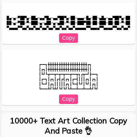
█▄─▄─▀██▀▄─██▄─▄▄▀█▄─▄▄▀██▀▄─██─▄▄▄─█▄─██─▄█▄─▄▄▀██▀▄─██

██─▄─▀██─▀─███─▄─▄██─▄─▄██─▀─██─███▀██─██─███─██─██─▀─██

┏━━┓╋╋╋╋╋╋╋╋╋╋╋╋╋╋╋╋╋╋┏┓

┃┏┓┃╋╋╋╋╋╋╋╋╋╋╋╋╋╋╋╋╋╋┃┃

┃┗┛┗┳━━┳━┳━┳━━┳━━┳┓┏┳━┛┣━━┓

┃┏━┓┃┏┓┃┏┫┏┫┏┓┃┏━┫┃┃┃┏┓┃┏┓┃

┃┗━┛┃┏┓┃┃┃┃┃┏┓┃┗━┫┗┛┃┗┛┃┏┓┃

10000+ Text Art Collection Copy
And Paste 👌