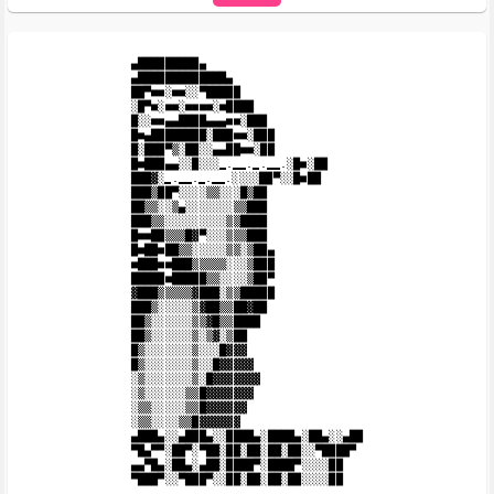
▄█████████▄

▄█████████████▄

██▀■■░■■░░▀█████

░█▀■░■■░■■■■░■████

█░░■■▄▄████▄▄▄■■░███

█■▄████████░███■■░███

█░███▀▒░██░░▄▄██■■░██

█■███▄▄░░█░░░̳.̳̳.̳.̳̳.░█■░██

███▓░̳.̳̳.̳.̳̳.░░░░██▀░░█■██

███▒██▀░░░░▒▒░░░█▒██

██▒▒░░▒▄░░░░░░░▒▒███

███▒▒░░░░░░░░░▒▒████

█■■██▒▒▒█▓▀░░░▒▒▒███

█■██■██▒▒░░░░░▒▒░▒██▄

■███■■███▒▒▒▒▒░░░▒███

█████■█████▒▒░░░░▒██▀

▓███▒▒▒▒▒▓███░▒▒█████

███▒░░░░░▒▓██▒▒██▓██

██▒░░░░░░▒▒▓█▒▒████

██▒░░░░░░▒░▒▓░▒██

█▒░░░░░░░▒░░░█▓▓▓

█▒░░░░░░░▒░░█▓▓▓▓▓

░▒░░░░░░░▒░█▓▓▓▓▓▓▓

░▒░░░░░░▒▒█▓▓▓▓▓▓▓

░▒▒░░░░░▒▒█▓▓▓▓▓▓

░▒▒░░░░▒▒█▓▓▓▓▓▓

▄███▄░░▄███▄░░████▄░████▄░██▄░░▄██

▀█▄▀▀░██▀░▀██░██░██░██░██░░▀████▀

▄▄▀█▄░██▄░▄██░████▀░████▀░░░░██
