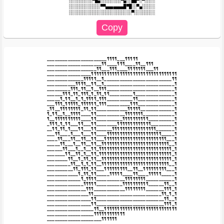
░░░░░░░░░▀█▄░░░░░░░░▀▄░░██▀░▀░░░░

░░░░░░░░░░░░▀▀▄▄▄▄▄▄▄█▀█░░▀▄░░░░░

_______________________¶¶¶¶___¶¶¶¶¶

_____________________¶¶____¶¶¶____¶¶__¶¶¶

___________________¶¶___¶¶¶____¶¶¶¶¶¶¶___¶¶

_________________¶¶¶¶¶¶¶¶¶¶¶¶¶¶¶¶¶¶¶¶¶¶¶¶¶¶¶¶¶¶¶¶¶

______________¶¶¶¶¶__¶__________________________¶¶

___________¶¶¶¶__¶¶__¶___________________________¶

_________¶¶¶_¶¶__¶__¶¶¶__________________________¶

______¶¶¶_¶¶_¶¶¶_¶_¶¶_¶¶_________¶_______________¶

_____¶_¶¶__¶_¶_¶¶¶¶_¶¶¶__________¶¶______________¶

___¶¶¶_¶¶¶¶¶_¶¶¶¶¶¶_¶¶¶_________¶¶¶______________¶

_¶¶__¶¶¶¶¶¶¶¶_¶¶_¶¶____________¶¶¶¶¶_____________¶

¶_¶¶__¶__¶¶¶¶____¶¶___________¶¶¶¶¶¶¶____________¶

¶__¶¶¶¶¶¶¶¶¶¶____¶¶__________¶¶¶¶¶¶¶¶¶¶__________¶

_¶¶¶_¶_¶¶___¶¶___¶¶________¶¶¶¶¶¶¶¶¶¶¶¶¶_________¶

__¶¶_¶¶_¶___¶¶___¶¶______¶¶¶¶¶¶¶¶¶¶¶¶¶¶¶¶¶_______¶

___¶¶____¶___¶___¶¶____¶¶¶¶¶¶¶¶¶¶¶¶¶¶¶¶¶¶¶¶¶_____¶

____¶¶___¶¶__¶¶__¶¶___¶¶¶¶¶¶¶¶¶¶¶¶¶¶¶¶¶¶¶¶¶¶¶¶___¶

_____¶¶___¶__¶¶__¶¶__¶¶¶¶¶¶¶¶¶¶¶¶¶¶¶¶¶¶¶¶¶¶¶¶¶¶__¶

______¶¶___¶__¶__¶¶_¶¶¶¶¶¶¶¶¶¶¶¶¶¶¶¶¶¶¶¶¶¶¶¶¶¶¶¶_¶

_______¶¶__¶¶_¶__¶¶_¶¶¶¶¶¶¶¶¶¶¶¶¶¶¶¶¶¶¶¶¶¶¶¶¶¶¶¶_¶

________¶¶__¶_¶¶_¶¶__¶¶¶¶¶¶¶¶¶¶¶¶¶¶¶¶¶¶¶¶¶¶¶¶¶¶¶_¶

_________¶¶__¶_¶_¶¶__¶¶¶¶¶¶¶¶¶¶¶¶¶¶¶¶¶¶¶¶¶¶¶¶¶¶__¶

__________¶¶_¶¶¶_¶¶___¶¶¶¶¶¶¶¶¶__¶¶__¶¶¶¶¶¶¶¶¶___¶

____________¶_¶¶_¶¶_____¶¶¶¶¶____¶¶____¶¶¶¶¶_____¶

_____________¶_¶¶¶¶___________¶¶¶¶¶¶¶¶___________¶

______________¶¶¶¶¶__________¶¶¶¶¶¶¶¶¶¶______¶¶__¶

_______________¶¶¶____________¶¶¶¶¶¶¶¶_______¶¶¶_¶

________________¶¶__________________________¶¶_¶_¶

_________________¶¶__________________________¶¶__¶

_________________¶¶__________________________¶¶¶_¶

__________________¶¶__¶¶¶¶¶¶¶¶¶¶¶¶¶¶¶¶¶¶¶¶¶¶¶¶¶¶¶¶

__________________¶¶¶¶¶¶¶¶¶¶¶¶
