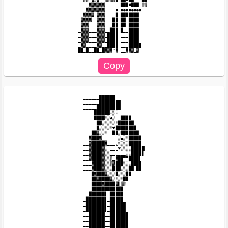
____▓▓▓▓▓▓_____ ███¥███_▒▒

___▓▓▓▓▓▓▓____● ●●●●●●●●

__▓▓▓▓_▓▓▓____█ ███████

_▓▓▓▓__▓▓▓___██ ██_████

_▓▓▓___▓▓▓___██ ██_████

_▓▓▓___▓▓▓__███ █__████

_▓▓▓___▓▓▓_████ ___████

_▓▓▓___▓▓▓_████ ___████

_▓▓____▓▓__████ ___█████

______██████

______████████

_____█████████

____██████░░░

____████░░◕░__████

_____██░░░░░░██████

_____█░░░░░♥████████

___██▓░░░__██░███████

__▓███▓______░▄░░█████

__▓█████▓___¿░░░░█████

__▓████▓░ ___♥░░░░█████

__▓████▓░░______░░████▌

__▓████▓░░▒_▓██▀▀████▌

___▓███▓░░▒▓███░░░████

___▓███▓░░░███░░░██ ██

___█▓███▓░░░█░░░██

___██▓████▓░░░░██

___████▓████▓▌▒▒

___████████████

__██████▌_█████

_███████▌_█████

_███████▌_██████

_███████▌_██████

__██████__███████

__██████__███████

__██████__███████
