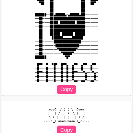
──▀██───██───────────────██───██▀─

────────██───────────────██───────

────────██───────────────██───────

██████──██▄█████▄─▄█████▄██───────

──██────███████████████████───────

──██────████▌▐███████▌▐████───────

──██────███████████████████───────

──██────███████████████████───────

──██────█████▌▐█████▌▐█████───────

──██─────██████▄▄▄▄▄██████────────

──██──────███████████████─────────

──██───────█████████████──────────

──██────────▀█████████▀───────────

──██──────────▀█████▀─────────────

██████──────────▀█▀───────────────

──────────────────────────────────

─█▀▀──▀──▀█▀──█▀▀▄──▄▀▀──▄▀▀──▄▀▀─

─█────█───█───█──█──█────█────█───

─█▀▀──█───█───█──█──█▀▀───▀▄───▀▄─

─█────█───█───█──█──█──────█────█─

  .oooO  / ) ( \  Oooo.

  (   ) / (  )  \ (   )

   \ ( (   ) (   ) ) /
