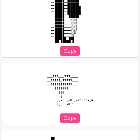
__██████__███████

__██████__███████

__██████__████████

__██████__████████

__██████__████████

__██████___██████

__██████____░░░▒

__██████____░░░▒

__██████____░░░▒

__██████____░░░▒

__██████____░░▒

__██████____░▒

__███████__███

___$$$___$$$____

__$$$$$_$$$$$___

__$$$$$$$$$$$___

____$$$$$$$_____

______$$$_______

_______$

_____¸.•´¸.•*¸.•*´¨`*•.♥

_____*.¸¸.•*¨`

_____██_
