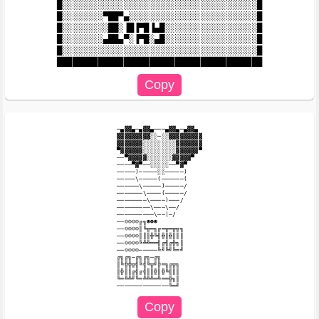
█░░░░░░░░░░░░░░░░░░░░░░░░░░░░░░░░░░░░░░█

█░░░░░░░░▀██▀▄░░░░░░░░░░░░░░░░░░░░░░░░░█

█░░░░░░░░░██░▐█▐▀█▐▄█░░░░░░░░░░░░░░░░░░█

█░░░░░░░░▄██▄▀░▐▀█░▄█░░░░░░░░░░░░░░░░░░█

█░░░░░░░░░░░░░░░░░░░░░░░░░░░░░░░░░░░░░░█

─▄▓▓▄─▄▓▓▄───▄▓▓▄─▄▓▓▄

▓▓▓▓▓▓▓▓▓░░─░░▓▓▓▓▓▓▓▓▓

▓▓▓▓▓▓▓░░░░░░░░░▓▓▓▓▓▓▓

▀▓▓▓▓▓▓░░░░░░░░░▓▓▓▓▓▓▀

──▀▓▓▓▓▓░░░░░░░▓▓▓▓▓▀

────▀▓▀──░░░░░──▀▓▀

─────)─────░░─────)

─────\─────(──────(

──────\─────)─────/

───────\────(─────/

────────\────)───/

─────────\───\──/

──────────\──|─/

──☺☺☺☺╔╗☻☻☻

──☺☺☺☺║╚╦═╗╔═╦═╦╦╗

──☺☺☺☺║║║╬╚╣╬║╬║║║

──☺☺☺☺╚╩╩══╣╔╣╔╬╗║

──☺☺☺☺─────╚╝╚╝╚═╝

╔╗╔╗─╔╗╔╗─╔╗

║╚╬╬╦╣╚╣╚╦╝╠═╗╔╦╗

║╬║║╔╣╔╣║║╬║╬╚╣║║

╚═╩╩╝╚═╩╩╩═╩══╬╗║
