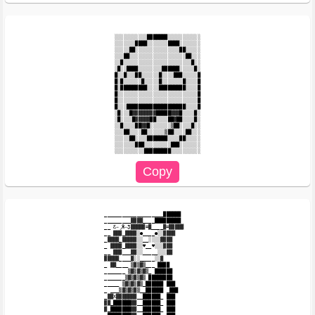
░░░░░░░░░░░███████░░░░░░░░░░░

░░░░░░░████░░░░░░░████░░░░░░░

░░░░░██░░░░░░░░░░░░░░░██░░░░░

░░░██░░░░░░░░░░░░░░░░░░░██░░░

░░█░░░░░░░░░░░░░░░░░░░░░░░█░░

░█░░████░░░░░░░░██████░░░░░█░

█░░█░░░██░░░░░░█░░░░███░░░░░█

█░█░░░░░░█░░░░░█░░░░░░░█░░░░█

█░█████████░░░░█████████░░░░█

█░░░░░░░░░░░░░░░░░░░░░░░░░░░█

█░░░░░░░░░░░░░░░░░░░░░░░░░░░█

█░░░████████████████████░░░░█

░█░░░█▓▓▓▓▓▓▓▓█████▓▓▓█░░░░█░

░█░░░░█▓▓▓▓▓██░░░░██▓██░░░░█░

░░█░░░░██▓▓█░░░░░░░▒██░░░░█░░

░░░██░░░░██░░░░░░▒██░░░░██░░░

░░░░░██░░░░███████░░░░██░░░░░

░░░░░░░███░░░░░░░░░███░░░░░░░

____________________██████

_________▓▓▓▓____█████████

__ Ƹ̵̡Ӝ̵̨̄Ʒ▓▓▓▓▓=▓____▓=▓▓▓▓▓

__ ▓▓▓_▓▓▓▓░●____●░░▓▓▓▓

_▓▓▓▓_▓▓▓▓▓░░__░░░░▓▓▓▓

_ ▓▓▓▓_▓▓▓▓░░♥__♥░░░▓▓▓

__ ▓▓▓___▓▓░░_____░░░▓▓

▓▓▓▓▓____▓░░_____░░▓

_ ▓▓____ ▒▓▒▓▒___ ████

_______ ▒▓▒▓▒▓▒_ ██████

_______▒▓▒▓▒▓▒ ████████

_____ ▒▓▒▓▒▓▒_██████ ███

_ ___▒▓▒▓▒▓▒__██████ _███

_▓▓X▓▓▓▓▓▓▓__██████_ ███

▓▓_██████▓▓__██████_ ███

▓_███████▓▓__██████_ ███
