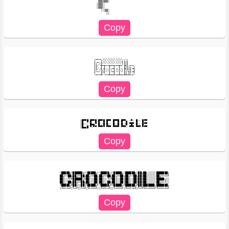
                                           ▒▒▒▒▒▒░                                                        

                                          ░▒▒▒░                                                           

                                          ░▒▒▒░                                                           

                                             ░░▒▒░                                                        

╭━━━╮╱╱╱╱╱╱╱╱╱╱╱╱╭╮╭╮

┃╭━╮┃╱╱╱╱╱╱╱╱╱╱╱╱┃┃┃┃

┃┃╱╰╋━┳━━┳━━┳━━┳━╯┣┫┃╭━━╮

┃┃╱╭┫╭┫╭╮┃╭━┫╭╮┃╭╮┣┫┃┃┃━┫

┃╰━╯┃┃┃╰╯┃╰━┫╰╯┃╰╯┃┃╰┫┃━┫

░█▀▀█ █▀▀█ █▀▀█ █▀▀ █▀▀█ █▀▀▄ ─▀─ █── █▀▀ 

░█─── █▄▄▀ █──█ █── █──█ █──█ ▀█▀ █── █▀▀ 

░█████╗░██████╗░░█████╗░░█████╗░░█████╗░██████╗░██╗██╗░░░░░███████╗

██╔══██╗██╔══██╗██╔══██╗██╔══██╗██╔══██╗██╔══██╗██║██║░░░░░██╔════╝

██║░░╚═╝██████╔╝██║░░██║██║░░╚═╝██║░░██║██║░░██║██║██║░░░░░█████╗░░

██║░░██╗██╔══██╗██║░░██║██║░░██╗██║░░██║██║░░██║██║██║░░░░░██╔══╝░░

╚█████╔╝██║░░██║╚█████╔╝╚█████╔╝╚█████╔╝██████╔╝██║███████╗███████╗
