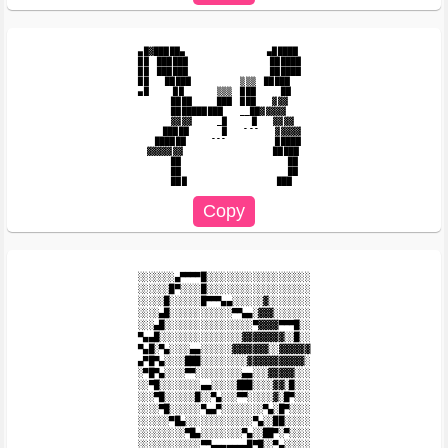
▄█▓█████▄　　　　　　　　　　▄█████

██　██████　　　　　　　　　　██████　

██　██████　　　　　　　　　　██████　

██　　█████　　　　　　▒▒▒　█████　

▄█　　　██　　　　▒▒▒　███　　　██　　

　　　　████　　　███　███　　▓▓▓

　　　　██████████　　__██▓▓▓▓▓

　　　　▓▓▓▓　　　_█　　　█　　▓▓▓▓

　　　█████　　　　█　　¯¯¯　　▓▓▓▓▓

　　██████　　　¯¯¯　　　　　　█████

　▓▓▓▓▓▓▓　　　　　　　　　　　█████

　　　　██　　　　　　　　　　　　　██

　　　　██　　　　　　　　　　　　　██

░░░░░░░▄▀▀▀▀█░░░░░░░░░░░░░░░░░░░░

░░░░░░█▀░░░░█░░░░░░░░░░░░░░░░░░░░

░░░░░█░░░░░░█▀▀▀▄▄░░░░░░▓░░░░░░░░

░░░░▄█░░░░░░░░░░░░▀▀▄▄░▓▓▓░░░░░░░

░░░▄█░░░░░░░░░░░░░░░░░▀▓▓▓▓▀▀▀█░░

▀▄▄█░░░░░░░░░░░░░░░░▓▓▓▓▓▓▓▓░░█░░

▀▄█░▀▄░░░░▄▄░░░░░░▓▓▓▓▓▓▓░░▓▓▓▓▓▓

▄▀█▀▄░░░░███░░░░░░░░░▓▓▓▓▓▓▓▓▓▓▓░

░▀█▀▄░░░░▀▀░░░░░░░░░▄▄░░░▓▓▓▓▓░░░

░░▀█░░░░░░░░▄▄░░░░░███░░░░▓▓░█░░░

░░░▀█░░░░░░█░░▀▄░░░▀▀░░░░░▓░█▀░░░

░░░░▀█░░░░░░▀▄▄▀░░░░░░░░▀▄░█▀░░░░

░░░░░░▀█▄░░░░░░░░░░░░░▀▄░░██░░░░░

░░░░░░░░░▀█▄░░░░░░░░▀▄░░██▀░▀░░░░

░░░░░░░░░░░░▀▀▄▄▄▄▄▄▄█▀█░░▀▄░░░░░
