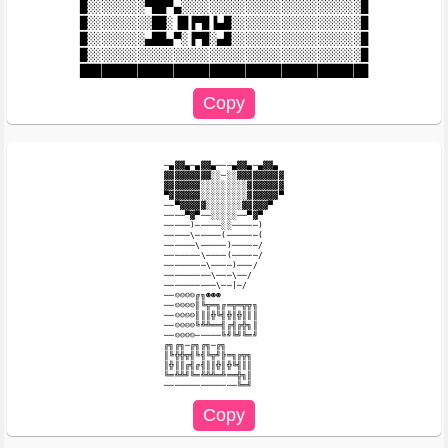
█░░░░░░░░▀██▀▄░░░░░░░░░░░░░░░░░░░░░░░░░█

█░░░░░░░░░██░▐█▐▀█▐▄█░░░░░░░░░░░░░░░░░░█

█░░░░░░░░▄██▄▀░▐▀█░▄█░░░░░░░░░░░░░░░░░░█

█░░░░░░░░░░░░░░░░░░░░░░░░░░░░░░░░░░░░░░█

─▄▓▓▄─▄▓▓▄───▄▓▓▄─▄▓▓▄

▓▓▓▓▓▓▓▓▓░░─░░▓▓▓▓▓▓▓▓▓

▓▓▓▓▓▓▓░░░░░░░░░▓▓▓▓▓▓▓

▀▓▓▓▓▓▓░░░░░░░░░▓▓▓▓▓▓▀

──▀▓▓▓▓▓░░░░░░░▓▓▓▓▓▀

────▀▓▀──░░░░░──▀▓▀

─────)─────░░─────)

─────\─────(──────(

──────\─────)─────/

───────\────(─────/

────────\────)───/

─────────\───\──/

──────────\──|─/

──☺☺☺☺╔╗☻☻☻

──☺☺☺☺║╚╦═╗╔═╦═╦╦╗

──☺☺☺☺║║║╬╚╣╬║╬║║║

──☺☺☺☺╚╩╩══╣╔╣╔╬╗║

──☺☺☺☺─────╚╝╚╝╚═╝

╔╗╔╗─╔╗╔╗─╔╗

║╚╬╬╦╣╚╣╚╦╝╠═╗╔╦╗

║╬║║╔╣╔╣║║╬║╬╚╣║║

╚═╩╩╝╚═╩╩╩═╩══╬╗║
