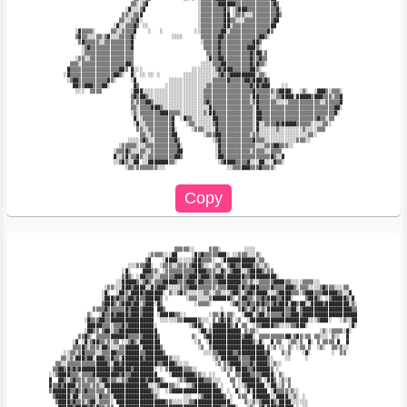
                            ▒▒░░▒▓                 ░▒▒▒▒▒▒▓▓▓▓▓▓▒▒▒▒▒▒▒▒▒▒▒▒▒▓▒                           

                          ░▓░░░▒▓                  ░▒▒▒▒▒▒▒▒▓▒ ░▒▓▓▓▒▒▒▒▒▒▒▒▒▒▓░                          

                         ▒▒░░▒▒▓                   ░▒▒▒▒▒▒▒▒▓▓ ░▒▒▒░░░▒▒▒▒▒▒▒▒▓▒                          

                        ▒▒░░▒▒▓░                   ░▒▒▒▒▒▒▒▒▓▓▒▒░░░▒▒▒▒▒▒▒▒▒▒▓▓                           

                      ░▓░░▒▒▒▓▒ ░░                 ░▒▒▒▒▒▒▒▒▓▓░▒▒▒▒▒▒▒▒▒▒▒▒▒▓▓                            

         ░▓▒▒▒▒░     ▒▒░░▒▒▒▒▓    ░   ░           ░░▒▒▒▒▒▒▒▓▓░▒▒▒▒▒▒▒▒▒▒▒▒▒▓▒                             

         ▒▓▒▒░░░▒▒░▒▓░░░▒▒▒▒▓░            ░░░░      ▒▒▒▒▒▒▓▓▒▒▒▒▒▒▒▒▒▒▒▒▓▓▒░                              

          ▒▓▒▒▒▒▒░░▒▒▒▒▒▒▒▒▒▓                       ░▒▒▒▒▒▓▒▒▒▒▒▒▒▒▒▒▒▓▓▒                                 

           ░▒▓▒▒▒▒▒▒▒▒▒▒▒▒▒▒▓                        ▒▒▒▒▒▓▒▒▒▒▒▒▒▒▒▓▓▓▒░                                 

           ░▒▒▒▒▒▒▒▒▒▒▒▒▒▒▒▒▒                         ▒▒▒▒▓▒▒▒▒▒▒▒▒▒▒▓▒▓▓░▒                               

         ░▒▒░░▒▒▒▒▒▒▒▒▒▒▒▒▒▒▒                         ░▓▒▒▓▓▒▒▒▒▒▒▒▒▒▓▒▒▓▒▒                               

       ▒▒▒░▒▒▒▒▒▒▒▒▒▒▒▒▒▒▒▓▓▒                       ░░░░▒▒▒▓▓▒▒▒▒▒▒▒▒▓▒▓▒▒░                               

      ▓▒▒▒▒▒▒▒▒▒▒▒▒▒▒▒▒▒▓▓▒ ▓░░░                 ░░░░░░░░▒▓▒▓▓▓▒▒▒▒▒▒▓▓▒░                                 

     ░▓▒▒▒▒▒▒▒▒▒▒▒▒▒▒▒▓▓▒░  ▓░ ░░ ░░ ░        ░░░░░░░░░░░░▒▓▒▒▓▓▓▓▓▓▓▓▓░▒▒░                               

      ░▒▓▓▒▒▒▒▒▒▒▒▒▒▓▒░     ░▓           ░░░░░░░░░░░░░░░▒▒▒▒▒▓▒▒▒▒▒▓▓▒▓▓▓▒▓▒                              

        ▓▓▒▒▓▓▓▒▒▒▓▓░        ▓▒         ░░░░░░░░░░░░░░▒▒▒▒▒▒▒▒▒▒▒▒▒▒▒▓▒▓▒▓▓▓    ░░                        

         ░░░  ▒▒▒▒          ░▓▓▓░░░░░░░░░░░░░░░░░░░░░▒▒▒▒▒▒▒▒▒▒▒▒▒▒▒▒▒▓▒▒▒▒▒▒░▒▓▓▓▓░  ░▒░  ░▓▓▓▒░▒▒▒░     

                            ▒▓▒▓▓▒░░░░░░░░░░░░░░░░░░░▒▒▒▒▒▒▒▒▒▒▒▒▒▒▒▒░▓▓▒▒▒▒░░▒▒▓▓▓▓░▓▓▓▓▓▒▓▓▓▒▒▒░▒▒▓     

                            ▒░▒▒▒▓▓▒░░░░░░░░░░░░░░░░░▒▓▒▒▒▒▒▒▒▒▒▒▒▒▒▒░▒▓▒▒▒▒▒▒░░░░▒▒▒▒▒▒▒▒▒▒▒░░▒▒▒▒▒▓     

                            ▒▒░▒▒▒▒▓▓▓▒░░░░░░░░░░░░░░░░▓▒▒▒▒▒▒▒▒▒▒▒▒▒▒░▓▒▒▒▒▒▒▒▒▒▒▒▒▒▒▒▒▒▒▒▒▒▒▒▒▒▒▓▓░     

                            ░▒░▒▒▒▒▒▒▒▓▓▓▒▒▒▒░░░░░░░░▒░▓▓▒▒▒▒▒▒▒▒▒▒▒▒▒░▓▓▒▒▒▒▒▒▒▒▒▒▒▒▒▒▒▒▒▒▒▒▒▒▒▒▒▓░      

                             ▓░░▒▒▒▒▒▒▒▒▒▒▓  ░▓▒▒░░░░░░░▓▓▒▒▒▒▒▒▒▒▒▒▒▒░▓▓▒▒▒▒▒▒▒▒▒▒▒▒▒▒▒▒▒▒▒▓▒▒░▒▒        

                             ░▓░░▒▒▒▒▒▒▒▒▒▓    ░▒▒░░░░░░▒▓▒▒▒▒▒▒▒▒▒▒▒▒░▓░░▒▒▒▒▓▒▓▓▓▓▓▒▒▒▒▒░░░░▒▒░         

                              ▒▒░░▒▒▒▒▒▒▒▒▓░     ░▒▒▒░░░░▓▒▒▒▒▒▒▒▒▒▒▒▒░▓░░░░░░▒░░░░░░░░▒░░░░▒▒▒           

                               ▒▒░░▒▒▒▒▒▒▒▓▓         ░▒▒▒▓▓▒▒▒▒▒▒▒▒▒▒░▒▒░░░░░░░░░░░░░░░░░▒▒░              

                           ░░░░▒▓▒░░▒▒▒▒▒▒▒▓▒           ░▒▓▒▒▒▒▒▒▒▒▒▒▒▓▒▒▒░░░░░░░░░░░▒▒▒░░                

                        ░▒▒▒▒▒░░░▒▒▒▒▒▒▒▒▒▒▒▓░           ░▓▒▒▒▒▒▒▒▒▒▒▒▒░░░▒▒▒▓▓▒▒▒░░                      

                      ░▒▒▒▓▒░░░▒▒░░▒▒▒▒▒▒▒▒▒▓▓           ░▓▒▒▒▒▒▒▒▒▒▒░▒▒▒▒░░▒▒▒▒                          

                      ▓░░▒▓░▒▒▓▒░░▒▒▒▒▒▒▒▒▒▓▓▒           ░▓▓▒▒▒▒▒▒▒▒▒▒▒▒▒▒▒▒▓▒░░▓                         

                      ░░▒▓▒░░▓▓ ░░▓▓▓▓▓▓▓▒▒░              ░▒▓▓▓▓▒▒▒▒▓░░░▓▓░░░▓▒▒░                         

                          ░▒▒░▒▒▒▒▒▒▒░░░                     ░░▒▒▒▓▓▓▒▒▒▓▒▒▒▒░                            

                                           ▒▒▒▒▒░░     ▒▒▒░        ░░░░                                   

                                  ░▒▒▒▒░░░▓▓     ░▓▒▓▒▒▒▒▒▓▓▓░ ░░▒▒▒░░░▒░                                 

                                 ▒▓    ░▓▓▓▓░░░░░▒▓▓▒▒▒▒░  ░▓▓▓▓▓▓▓▓▓▓▓░▒▒                                

                           ░░░▒▒▒▓▓░  ░▒▒▒░░▒▒▒░▒▓▓▓▒░░ ░▒▒░ ▒▓▓▒▒▓▓▓▓▒▒░░▒░                              

                         ░▓░    ▓▓▓▒▒░ ░▒▒▒▒▒▒▒▒▒▒▓▓▓▓▒▒▒░░▓▒░▒▓▓▓░░▒▓▓▓▓▒░▒▒                             

                         ▒▓▒░ ░▓▓▒▒▒░░▒▒▒▒▒▓▓▓▒▒▓▓▓▒▓▓▓▒▒▓▓▓▒▓▓▓▓▓▓▒▒▓▓▓▓▓▓▓▓▓░                           

                       ░░▓▓▓▓▓▒░▒▓▒░▒▒▒▓▓▓▓▓▒▒▒▓▓▓▒▓▓▒▒▒▒▒▓▓▓▓▓▓▓▓▒▒░▒░░▒▒▒▒▒▓▓▓▓▒▒░░░░▒▒▒▒░░             

                   ░▒▒░░░▓▓▓▒▓▓▓▓░░▓▒▓▓▓▒░░░░▒▒▒▓▓▓▒▒▒▒▒▒░▒▒▒▓▓▓▓▒▓▒▒▓▓▓▒▒▒▒▓▒▒▒▒▓▓▓▒░▒▒▒░░░░▒▓▒▒▒░░░▒▒   

                  ░▓░  ░▓▓▒░▓▓▓▓▒▓▓▓▓▓▓░ ▒░░▒▓▒░░░░░░▒▒░░▒▒░░░▒▓▓▒░▒▓▓▒▓▓▓▓░░░▒▓▓▓▓▒▒▒░▒▓▓▓▒▒▒▓▓▓▓▓▒▒░░▓  

                  ░▓▓▓▒▓▒▒▒▓▓▒▓▒▒▓▓▓▓▓▒ ░      ░▒▒▒░░░░▒▓▓▓▓▓▓▒░ ▒▓▓▒▒░▒▒▓▒▓▓▓▒▒▓▓▓░    ▒▓▓▓▒░ ░▒▓▓▓▓▓▒░▓ 

                  ▒▓▓▓▒░▒▓▓▓▒▓▓░▒▓▓▓░▓▒           ░▒▒▒▒░      ░▒▓▒▒▒▓▒▒▓▒▓▒▒▒▓▒▓▓▓░▓▓▒▓▓░░▓▓▓▓▒▓▓▓▓▓▓▓▓░▒░

               ▒▒▒▒▓▒▒▒▒▒▒▓▒▓▓▓▒▓▓▓▓ ▓▓▒                   ░     ▒▓▒░▒▓▒░▒░▓▓▓▓▓▓▒▒▓▓░▒▓▓▓▓▓▓▓▓▓▓▓▓▓▓▓▓▓▒▒

             ▒░  ░▓▒▒▓▒▓▓▓▓▒▓▓▓▒▓▓▓▓ ░▓▓▓▓▓▒▒░░        ░▒▒░▓░▒▒░  ░▓▓▓░▒▓▓░▒▒▒▒▒▓▒▒▓▓▓▒▓▓▓▓▓▓▓▓▓▓▓▓▓▓▓▓▓▓▓

            ░▓▒▒▒▓▓▒▒▓▓▓▓▓▓▓▓▓▓▓▓▓▓▓  ░░░░░░▒▒▓▓▓▓▓▒░░░ ▒ ▒▓▒▓▒ ░▒  ░▓▓▓▓▓▓▓▓▓▓▓▓▓▓▓▓▓▓▓▓░░░▒▓▓▓░   ░▒░░▓▓

             ▓▓▓▓▓▒▒▒░▒▒▒▓▒▓▓▓▓▓▓▓▓▓░           ░▒▓▓▒  ░▓▓▓▓▓▓▒░▓ ▒▒  ░▒▒▓▓▓▓▒▒░░░░▒▒▓▓▓░              ░▓░

            ░▓▓▒▒ ▒▓▓░▒▒▓▓▓▓▓▓▓▓▓▓▓▓▓              ░▓▓░▒▓▓▓▓▓▓▓▓▓▓ ▒░▒▒░                     ░▒░░▒▒▒▒░▓░  

          ▒▒▓▒░ ▒▒▒▒▒▓▓▓▓▓▓▒▒▒▒▒▓▓▓▓▓▒           ▒░  ▒▓▓▓▓▓▓▓▓▓▓▓▓▒▓▓▓░ ▒▒▒▒▒▒▒▒▒▓▓░▒▓▒░▒▒ ▒▒░░░ ▒░░  ▓   

        ░▓ ░▓░▒▓▓▒▒░▒░▒▒ ░░▒▓▒░▓▓▓▓▓▓▓            ░▒  ░▓▓▓▓▓▓▓▓▓▓▓▓▓▓▓▒░▓░  ▓ ▒▒  ░▒▒░▒  ▓░ ▒ ▒▒▒▒ ▓  ▓   

        ▒▒▒▓▒░▒▒▒░▓▓▒░░░▒▒▓▓▓▓▓░▓▓▓▓▓▓▒            ░▒  ▒▓▓▓▓▓▓▓▓▓▓▓▓▓▓▓▓▓▓ ▒░▒ ░░ ▒░ ░▒▒ ▒  ░▒░  ▒▒░▒░░   

     ░░▒▒░▒▓▒▒▒▒░░▒▒▒▓▓▒▒▒▓▓▓▓▓▒▒▓▓▓▓▓▓▒             ░░░▒▒▓▓▓▓▓▒▒▓▓▓▓▓▓▓▓▓▒▓    ▒░▒    ░▓░       ░  ▒▒    

    ▒▒░▒░▓▓▓▒▓▓░▓▓▓▒▒▓▒▒░▓▓▓▓▓▓▓▒▓▓▓▓▓▓▓▓▒░░░           ░▒░▓▓▓▓▓▓▒▒▒▒▓▓▓▓▓▓▒░    ░░     ░                 

  ▒▒░░▒▒▒▒▒▒▒▒▒▒▓▓▓▓▒░▓▓▒▓▓▓▓▓▓▓▓▓▓▓▓▒▒▓▓▓▓▒░░░░         ░▒ ▒▒▓▓▓▓▒▒▒▓▒▓▓▓▓▒░▒░░                          

 ▒▒▓▓▒▓▒▓▒▓▓▓▓▓▓▓▓▓▓▓▒▓▓▓▓▓▓▒▓▓▓▓▓▓▓░ ░ ▒▓▓▓▓▓▒▒▒░░        ░▒░▒ ▓▓▓▓▒▒▓▓▓▓▓▓▒ ░                           

░░▒▓▓▓▓▒▒▒░▒▒▒▒▓▓▓▓▓▓▓▓▓▒▓▒▒▓▓▓▓▓▓▓▓▓    ░▓▓▓▓▓▓▓▓▒▒░░ ░░    ▒  ▒▒▓▓▓▒▒▒▒▓▓▓▓░ ▒░                         

▓  ▓▓▒░▒▓▒▒▒░▒▒▒░▒▓▓▒▒▒░░▒▒▓▓▓▓▓▓▒▓▓▓▓▒░    ░▒▒▓▓▓▓▓▓▒▒▒░░░   ▒▒ ░▓▓▓▓▓▓▒ ░▓▓▒ ░▒░▒                       

▓▒▒▓▒▓▓▓▓░▒▒▒▒░▒▒░░▓▓▓▓▓▓▓▓▓▓▓▓▓▓▓░░░▒▓▓▓▒▒░░  ░░▒▓▓▓▓▓▓▓▒ ░   ▒ ░░▒▓▓▓▓▓▓ ░▓▓░░▒ ▒                       

▒▓▓▓▓▓▓▒▒▓▒▒▓▒▒▒▒▒▒ ▒▓▓▓▓▓▓▓▓▓▓▓▓▓▓▒░░  ░▒▓▓▓▓▓▓▓▓▓▓▓▓▓▓▓▓▓░ ░  ▓░ ░▓░▓▓▓▓▓ ░▓▒▒▒▒░▒░░                    

 ▒▓▓▓▓▓░▓▓░▒▒▒▒▒░▓▒▒▒░▓▓▓▓▓▓▓▓▓▓▓▓▓▓▒░        ░░░  ░▒▓▓▓▓▓▓▓▒ ░  ▒▒▒  ▓▓▓▓▓▓░░▓▓▓▓░░▒░ ░                  

  ▒▓▓▓▓▒▓▒▒▒░▒▓▓░▒▒▒▒░ ▓▓▓▓▓▓▓▓▓▓▓▓▓▓▓▓▓▒▒░░░░░░▒▒▓▓▓▓▓▓▓▓▓▓▓▓░    ▒░░▒░▒▓▓▓▓▒░▓▓▓▓░░░░░░                 
