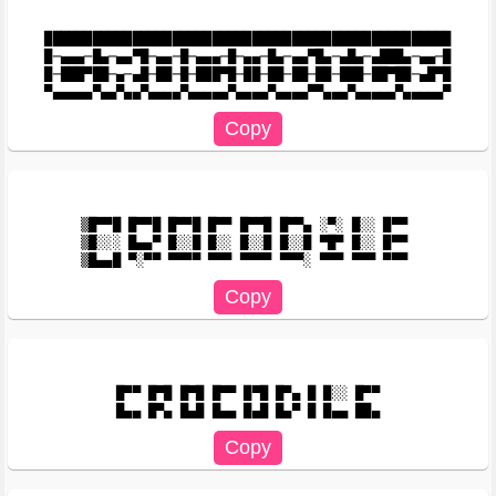
███████████████████████████████████████████████████

█─▄▄▄─█▄─▄▄▀█─▄▄─█─▄▄▄─█─▄▄─█▄─▄▄▀█▄─▄█▄─▄███▄─▄▄─█

█─███▀██─▄─▄█─██─█─███▀█─██─██─██─██─███─██▀██─▄█▀█

▒█▀▀█ █▀▀█ █▀▀█ █▀▀ █▀▀█ █▀▀▄ ░▀░ █░░ █▀▀ 

▒█░░░ █▄▄▀ █░░█ █░░ █░░█ █░░█ ▀█▀ █░░ █▀▀ 

█▀▀ █▀█ █▀█ █▀▀ █▀█ █▀▄ █ █░░ █▀▀
