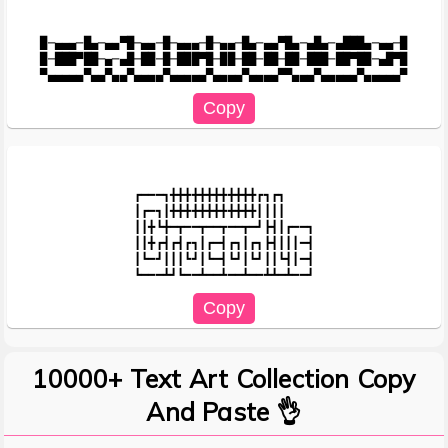
█─▄▄▄─█▄─▄▄▀█─▄▄─█─▄▄▄─█─▄▄─█▄─▄▄▀█▄─▄█▄─▄███▄─▄▄─█

█─███▀██─▄─▄█─██─█─███▀█─██─██─██─██─███─██▀██─▄█▀█

┏━━━┓╋╋╋╋╋╋╋╋╋╋╋╋┏┓┏┓

┃┏━┓┃╋╋╋╋╋╋╋╋╋╋╋╋┃┃┃┃

┃┃╋┗╋━┳━━┳━━┳━━┳━┛┣┫┃┏━━┓

┃┃╋┏┫┏┫┏┓┃┏━┫┏┓┃┏┓┣┫┃┃┃━┫

┃┗━┛┃┃┃┗┛┃┗━┫┗┛┃┗┛┃┃┗┫┃━┫

10000+ Text Art Collection Copy
And Paste 👌