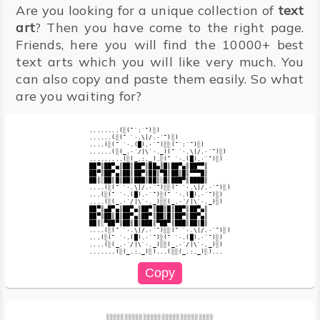
Are you looking for a unique collection of
text
art
? Then you have come to the right page.
Friends, here you will find the 10000+ best
text arts which you will like very much. You
can also copy and paste them easily. So what
are you waiting for?
........(░(¯`:´¯)░)

......(░(¯ `·.\|/.·´¯)░)

....(░(¯ `·.(█).·´¯)░░(¯`:´¯)░)

......(░(_.·´/|\`·._)(¯ `·.\|/.·´¯)░)

.........(░(_.:._).░(¯ `·.(█).·´¯)░)

██▀║██▀▄║██║██▀║██▄║█║██▀▄║██▀▀║

██▀║██▀▄║██║██▀║██║▀█║██║█║▀▀▀█║

██║░██║█║██║███║██║░█║███▀║████║

....(░(¯ `·.\|/.·´¯)░░(¯ `·.\|/.·´¯)░)

...(░(¯ `·.(█).·´¯)░(¯ `·.(█).·´¯)░)

....(░(_.·´/|\`·._)░░(_.·´/|\`·._)░)

██▀║▄█▀▄║██▀▄║██▀║██║█║██▀║██▀▄║

██▀║██║█║██▀▄║██▀║██║█║██▀║██▀▄║

██║░▀██▀║██║█║███║▀██▀║███║██║█║

....(░(¯ `·.\|/.·´¯)░░(¯ `·.\|/.·´¯)░)

...(░(¯ `·.(█).·´¯)░(¯ `·.(█).·´¯)░)

....(░(_.·´/|\`·._)░░(_.·´/|\`·._)░)

░░░░░░░░░░░░░░░░░░░░░░░░░░░░░
