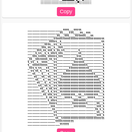
_______________________¶¶¶¶___¶¶¶¶¶

_____________________¶¶____¶¶¶____¶¶__¶¶¶

___________________¶¶___¶¶¶____¶¶¶¶¶¶¶___¶¶

_________________¶¶¶¶¶¶¶¶¶¶¶¶¶¶¶¶¶¶¶¶¶¶¶¶¶¶¶¶¶¶¶¶¶

______________¶¶¶¶¶__¶__________________________¶¶

___________¶¶¶¶__¶¶__¶___________________________¶

_________¶¶¶_¶¶__¶__¶¶¶__________________________¶

______¶¶¶_¶¶_¶¶¶_¶_¶¶_¶¶_________¶_______________¶

_____¶_¶¶__¶_¶_¶¶¶¶_¶¶¶__________¶¶______________¶

___¶¶¶_¶¶¶¶¶_¶¶¶¶¶¶_¶¶¶_________¶¶¶______________¶

_¶¶__¶¶¶¶¶¶¶¶_¶¶_¶¶____________¶¶¶¶¶_____________¶

¶_¶¶__¶__¶¶¶¶____¶¶___________¶¶¶¶¶¶¶____________¶

¶__¶¶¶¶¶¶¶¶¶¶____¶¶__________¶¶¶¶¶¶¶¶¶¶__________¶

_¶¶¶_¶_¶¶___¶¶___¶¶________¶¶¶¶¶¶¶¶¶¶¶¶¶_________¶

__¶¶_¶¶_¶___¶¶___¶¶______¶¶¶¶¶¶¶¶¶¶¶¶¶¶¶¶¶_______¶

___¶¶____¶___¶___¶¶____¶¶¶¶¶¶¶¶¶¶¶¶¶¶¶¶¶¶¶¶¶_____¶

____¶¶___¶¶__¶¶__¶¶___¶¶¶¶¶¶¶¶¶¶¶¶¶¶¶¶¶¶¶¶¶¶¶¶___¶

_____¶¶___¶__¶¶__¶¶__¶¶¶¶¶¶¶¶¶¶¶¶¶¶¶¶¶¶¶¶¶¶¶¶¶¶__¶

______¶¶___¶__¶__¶¶_¶¶¶¶¶¶¶¶¶¶¶¶¶¶¶¶¶¶¶¶¶¶¶¶¶¶¶¶_¶

_______¶¶__¶¶_¶__¶¶_¶¶¶¶¶¶¶¶¶¶¶¶¶¶¶¶¶¶¶¶¶¶¶¶¶¶¶¶_¶

________¶¶__¶_¶¶_¶¶__¶¶¶¶¶¶¶¶¶¶¶¶¶¶¶¶¶¶¶¶¶¶¶¶¶¶¶_¶

_________¶¶__¶_¶_¶¶__¶¶¶¶¶¶¶¶¶¶¶¶¶¶¶¶¶¶¶¶¶¶¶¶¶¶__¶

__________¶¶_¶¶¶_¶¶___¶¶¶¶¶¶¶¶¶__¶¶__¶¶¶¶¶¶¶¶¶___¶

____________¶_¶¶_¶¶_____¶¶¶¶¶____¶¶____¶¶¶¶¶_____¶

_____________¶_¶¶¶¶___________¶¶¶¶¶¶¶¶___________¶

______________¶¶¶¶¶__________¶¶¶¶¶¶¶¶¶¶______¶¶__¶

_______________¶¶¶____________¶¶¶¶¶¶¶¶_______¶¶¶_¶

________________¶¶__________________________¶¶_¶_¶

_________________¶¶__________________________¶¶__¶

_________________¶¶__________________________¶¶¶_¶

__________________¶¶__¶¶¶¶¶¶¶¶¶¶¶¶¶¶¶¶¶¶¶¶¶¶¶¶¶¶¶¶

__________________¶¶¶¶¶¶¶¶¶¶¶¶
