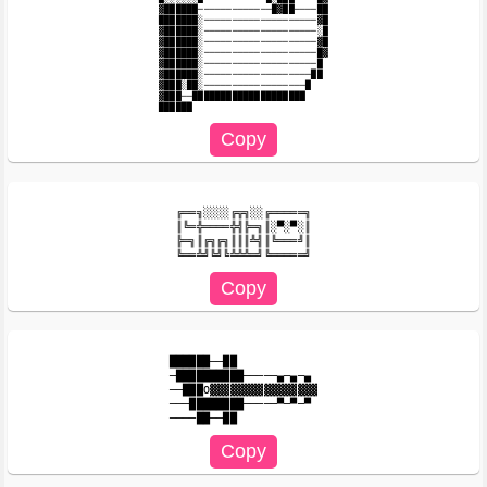
▓██████─────────────█▓██────██

███████░────────────────────▓█

▓██████░────────────────────░█

▓██████░────────────────────▓█

▓██████░────────────────────█▓

▓██████░────────────────────█

▓██████░───────────────────██

▓███░██░──────────────────█

▓███──████████████████████

╔══╗░░░░╔╦╗░░╔═════╗

║╚═╬════╬╣╠═╗║░▀░▀░║

╠═╗║╔╗╔╗║║║╩╣║╚═══╝║

██████──██

─██████████─────▄─▄─▄

──███O▓▓▓▓▓▓▓▓▓▓▓▓▓▓▓▓

───████████─────▀─▀─▀
