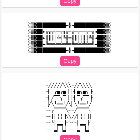
░▒▓██████████►╬◄██████████▓▒░

░▒▓██►╔╦╦╦═╦╗╔═╦═╦══╦═╗◄██▓▒░

░▒▓██►║║║║╩╣╚╣═╣║║║║║╩╣◄██▓▒░

░▒▓██►╚══╩═╩═╩═╩═╩╩╩╩═╝◄██▓▒░

┈╱╱╱╱╱╲╲╲┈╱╱╲╲╲╲

┈▏▕╭▅╭▅▕▕╭▏▅╮▅╮▕╮

┈▏╱▔▔╮▔▕▕╰▏▔╭▔▔▕╯

▕╱╲╰━━╯╱╲▏╲╰━━╯╱

┈┈╭▔▔▔▔╲┈┈╱▔▔▔▔╮

┈┈┃▏┊┊▕╲╲╱╱▏┊┊▕┃

┈┈╰▏▂▂▕┈╰╯┈▏▂▂▕╯
