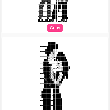
___▓▓▓▓▓▓▓____● ●●●●●●●●

__▓▓▓▓_▓▓▓____█ ███████

_▓▓▓▓__▓▓▓___██ ██_████

_▓▓▓___▓▓▓___██ ██_████

_▓▓▓___▓▓▓__███ █__████

_▓▓▓___▓▓▓_████ ___████

_▓▓▓___▓▓▓_████ ___████

_▓▓____▓▓__████ ___█████

______██████

______████████

_____█████████

____██████░░░

____████░░◕░__████

_____██░░░░░░██████

_____█░░░░░♥████████

___██▓░░░__██░███████

__▓███▓______░▄░░█████

__▓█████▓___¿░░░░█████

__▓████▓░ ___♥░░░░█████

__▓████▓░░______░░████▌

__▓████▓░░▒_▓██▀▀████▌

___▓███▓░░▒▓███░░░████

___▓███▓░░░███░░░██ ██

___█▓███▓░░░█░░░██

___██▓████▓░░░░██

___████▓████▓▌▒▒

___████████████

__██████▌_█████

_███████▌_█████

_███████▌_██████

_███████▌_██████

__██████__███████

__██████__███████

__██████__███████

__██████__███████

__██████__███████
