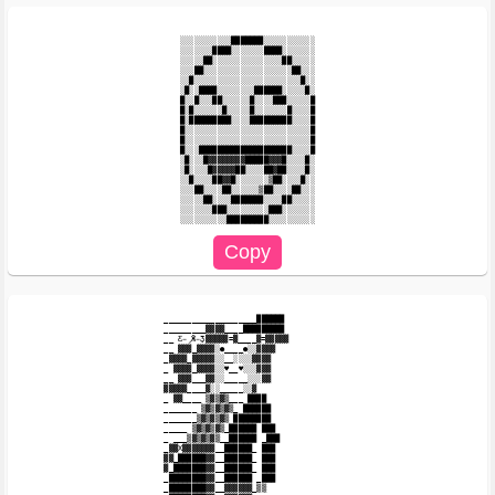
░░░░░░░░░░░███████░░░░░░░░░░░

░░░░░░░████░░░░░░░████░░░░░░░

░░░░░██░░░░░░░░░░░░░░░██░░░░░

░░░██░░░░░░░░░░░░░░░░░░░██░░░

░░█░░░░░░░░░░░░░░░░░░░░░░░█░░

░█░░████░░░░░░░░██████░░░░░█░

█░░█░░░██░░░░░░█░░░░███░░░░░█

█░█░░░░░░█░░░░░█░░░░░░░█░░░░█

█░█████████░░░░█████████░░░░█

█░░░░░░░░░░░░░░░░░░░░░░░░░░░█

█░░░░░░░░░░░░░░░░░░░░░░░░░░░█

█░░░████████████████████░░░░█

░█░░░█▓▓▓▓▓▓▓▓█████▓▓▓█░░░░█░

░█░░░░█▓▓▓▓▓██░░░░██▓██░░░░█░

░░█░░░░██▓▓█░░░░░░░▒██░░░░█░░

░░░██░░░░██░░░░░░▒██░░░░██░░░

░░░░░██░░░░███████░░░░██░░░░░

░░░░░░░███░░░░░░░░░███░░░░░░░

____________________██████

_________▓▓▓▓____█████████

__ Ƹ̵̡Ӝ̵̨̄Ʒ▓▓▓▓▓=▓____▓=▓▓▓▓▓

__ ▓▓▓_▓▓▓▓░●____●░░▓▓▓▓

_▓▓▓▓_▓▓▓▓▓░░__░░░░▓▓▓▓

_ ▓▓▓▓_▓▓▓▓░░♥__♥░░░▓▓▓

__ ▓▓▓___▓▓░░_____░░░▓▓

▓▓▓▓▓____▓░░_____░░▓

_ ▓▓____ ▒▓▒▓▒___ ████

_______ ▒▓▒▓▒▓▒_ ██████

_______▒▓▒▓▒▓▒ ████████

_____ ▒▓▒▓▒▓▒_██████ ███

_ ___▒▓▒▓▒▓▒__██████ _███

_▓▓X▓▓▓▓▓▓▓__██████_ ███

▓▓_██████▓▓__██████_ ███

▓_███████▓▓__██████_ ███

_████████▓▓__██████ _███

_████████▓▓__▓▓▓▓▓▓_▒▒
