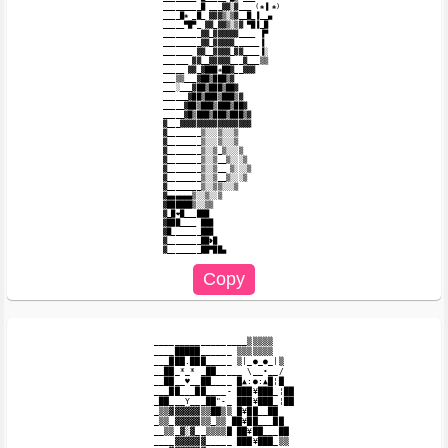
 _________█ ___▓▓░▓___ (❀▐ ❀)

 ____█❀ _█_ ▓▓▓▒░▒▓__█_▐__▄

 _____▀█▀_ ▓▓_▓▓▒░▒▓ ▀█▐_█

 _________▓▓_▓▓▓▓▓▓____ ▐▀

 _________▓▓_▓▓▓▓▓______▐

 _______ ▓▓__▓▓▓▓_▓▓____▐░

 ______ ▓▓__▓▓▓▓▓___▓___▒▒

 _____ ▓▓_▓███❋██▓__▓▓▓

 ___▒▒___▓██▒███▒▓

 ___░___▓██▒███▒██▓

 ______▓██▒███▒███▒▓

 _____▓██▒███▒███▒██▓

 _____▓█▒███▒███▒███▒▓

 ▓___▓▓▓▓▓▓▓▓▓▓▓▓▓▓▓▓▓

 ▓________▒░░░▒░░░▒

 ▓________▒░░░▒░░░▒

 ▓________▒░░▒_▒░░░▒

 ▓________▒░░▒__▒░░░▒

 ▓________▒░░▒__ ▒░░░▒

 ▓________▒░░▒__▒░░░▒

 ▓________▒░░▒▒░░░▒

 ▓▄▄▄▄▄▄▒░░▒░░▒

 ▓██████▒░░▒▒

 ▓_█❤█___███

 ▓███____ ███

 ▓█_______███

 ▓________██❥█

__________________▒▒▒▒▒

____█████______ ▒▒▒▒▒▒▒

___███.███_____ ▒|_●_●_|▒

__██_*_* _██_____ \__•__/

__██__♥__██____ █▲:●:▲█¦█

___██___██____- ███¥███_¦██

_██___Y___██"-_ ███¥███_¦██

_▒▒▓▓▓▓▓▓▒▒██▒▒ █¥██__██

_▒▒_▓▓▓▓▓▒▒_▒▒ ██¥██___██

__▒▒_▓░▓__▒▒▒▒█ ██¥██___██

____▓▓▓▓▓▓_____ ███¥███_▒▒
