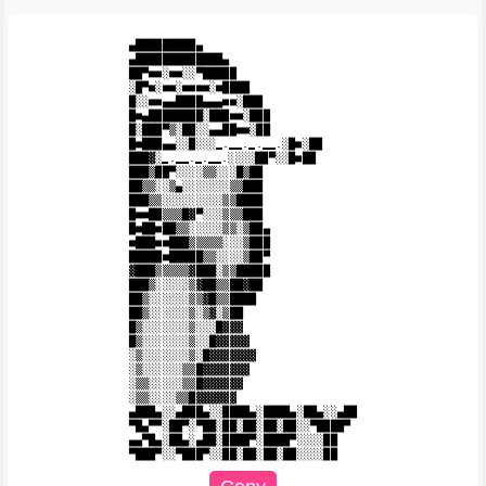
▄█████████▄

▄█████████████▄

██▀■■░■■░░▀█████

░█▀■░■■░■■■■░■████

█░░■■▄▄████▄▄▄■■░███

█■▄████████░███■■░███

█░███▀▒░██░░▄▄██■■░██

█■███▄▄░░█░░░̳.̳̳.̳.̳̳.░█■░██

███▓░̳.̳̳.̳.̳̳.░░░░██▀░░█■██

███▒██▀░░░░▒▒░░░█▒██

██▒▒░░▒▄░░░░░░░▒▒███

███▒▒░░░░░░░░░▒▒████

█■■██▒▒▒█▓▀░░░▒▒▒███

█■██■██▒▒░░░░░▒▒░▒██▄

■███■■███▒▒▒▒▒░░░▒███

█████■█████▒▒░░░░▒██▀

▓███▒▒▒▒▒▓███░▒▒█████

███▒░░░░░▒▓██▒▒██▓██

██▒░░░░░░▒▒▓█▒▒████

██▒░░░░░░▒░▒▓░▒██

█▒░░░░░░░▒░░░█▓▓▓

█▒░░░░░░░▒░░█▓▓▓▓▓

░▒░░░░░░░▒░█▓▓▓▓▓▓▓

░▒░░░░░░▒▒█▓▓▓▓▓▓▓

░▒▒░░░░░▒▒█▓▓▓▓▓▓

░▒▒░░░░▒▒█▓▓▓▓▓▓

▄███▄░░▄███▄░░████▄░████▄░██▄░░▄██

▀█▄▀▀░██▀░▀██░██░██░██░██░░▀████▀

▄▄▀█▄░██▄░▄██░████▀░████▀░░░░██
