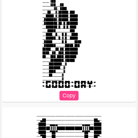
____ ▓██

_____▓▓█___██

_______▓▓_ ████

___██___▓_██████_███

__█████_▓_██████_█████

_███████▓_██████_█████

_████████_██_█_███████

__███████_█__█_█_████

___█████_________███

__████__█__ █_█___████

__██████__█_▓_█__█████

_█████______█_█_____████

_███████______█████_███

█████___██_██_████████

████__██__███_████████

██___███_████_███████

_____████████_▓█████

____████████__▓

____███████__▓

____████_____▓

____██______▓

____________▓

♥─█▀▀─█▀█─█▀█─█▀█─♥─█▀█─█▀█─█▄█─♥

──────────────────────────────────

──▄██─────────────────────────██▄─

─████──▄▄▄▄─────────────▄▄▄▄──████

─██████▐▐▐▐█████████████▐▐▐▐██████

─████──▀██▀─────────────▀██▀──████

──▀██───██───────────────██───██▀─
