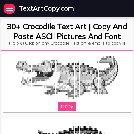
TextArtCopy.com
30+ Crocodile Text Art | Copy And
Paste ASCII Pictures And Font
( ͡ ಠ ʖ̯ ͡ಠ) Click on any Crocodile Text art & emojis to copy !!!
                                                                                           ░  ▒▒░▒▓░ ▒    

                                                                                        ░▒▒▒▒▒▒░░░░░░▒▒   

                             ░░░░  ░▒▒▒▒▒▒                                            ░▒▒░░░░░░░░░░░░▒▒▒  

  ▒░▒░░░░▒                 ░▒▒░░░▒▒░░░▒▒░░▒░               ░▒    ░                  ▒▒▒▒▒▒▒▒▒▒▒▒▒▒▒▒░░▓░▒ 

 ▒▒░░░▒▓░░▒░           ░░░▒▒▓▒░░░░░▒░▒░▓▓░░▓▒▒▒░     ░▓▒ ░▓▓▓▓░▒▓▓▓ ░▒▓░                         ▒▒▒▒░▓░▒░

▒░░░░░▒░░░░░░▒▒▒░▒▒▒▒░▒▒░░░░░░░░░░░▒░▓▓▓▓░░░░░░░▒▒░░▒▓▓▒▒▒░░░░░░░░░▒▒▒▒▒▒▒▓▓                      ▓▓▒▒▒░░▓

▒▒▒▒▒░░░░░░░░░░░░░░░░░░░░░░░░░░░░░░▒░▓▓▓▒░░░░░▒▒░░▒░░░░▒▓▓▒░▒▓▓▓░▒▓▓░░▒▓░░▒▒▒▒▓▓                ░░▓▒▒▒░░░▓

 ░░░▒▒▓░░▒▒░░░░░▒▒▒▒▒▒▒░░░░░░░░░░░░░▒░░░░░░░░░▒░░░░▒░░▒▒▒▒▒░░▒░░░▒▒░░░▒▒▒░▒▓▓▒▒▒▒▒▓▒        ░ ▒▓▓▒▒▒▒░░░░▓

  ░   ░ ░░▒▒▒▒▓▒▒▒░░▓▓▓▓▒▒▒░░░░░░░░░▒▓▒░░░░░░░░░▒░░░░░░▒▒▓▓▓░░▒▒▓▓▓░▒▒▓▓▒░░▒▒░░▒▓▓░▒▒▓▓▒▓▓▒▓▓▒▒▒▒░▒░░░░░░▓

       ░░   ░░       ░▓▓░▓▓▓▒▒▒▒▒▓▓▓▓▓░       ░░░░░░▒░░▒░░░▒░░░░░░░░▒░░░░░▒▒▓░░▒▓▒░▓▓▒░░░░▒░▒▓▒▒▒░░░░░▒░▒░

                      ▓▓▓▓▓▓▒▒▓▓▓▓▓▓▓▒        ░░░░░░░░░░▒░░▒░░░▒░░░░░▒░░░▒░░░░▒░░░░▒▒░▒▒░▒▒▒░░▒░░░░░░▒░░▓ 

                    ░▓▓▓▓▓▓▓▓▒▒▒▓▓▓▓░         ▒░░░░░░░░░░░░░░░░░░░░░░░░░░░░░░░░░░░░▒▒▒▒▒▒░░░░░░░░░░▒░ ░▓  

      ░░   ░░ ░░▒▓▒▒▒▒▒▒▒▒▒▒▒▒▒▒▒▒░          ░▒░░░░░░░░░░░░░░░░▒░░░░░░░░░░░░░░░░░▒▒░░░░░░▒▒░░░░░▒▒░ ░▒▓   

      ▒░▒▒░░ ▒▓▓▒▒▒▒░▒▒▒▒░▒▒▒▒░░            ░▒░░░░░░░░░▒░░░░░░░░▒▒▒░░░░░░░░░░░░░▓░░░▒░░░░░░▓▒▒▒▒░ ░░▒▒    

     ▒░░░▒▒░░░░░▒░▒░░░                     ░▒▒▒▒▒░░░░░░▒░░░░░░░░░░░▒▒░░░░░░░░░░░▓░░░▒░░░░░▒▒▓░ ░ ░▒▒      

      ░▒▒░░░░                          ░░    ░   ░░░░▒▒▒▒░░░░░░▒░▒▒░░▒▒▒░░░▒░░▒▒▓▒░░░▒░░░▒▒▒▓░░▒▒▒        

           ░░░░░░░░▒▒▒▒▒▒▒▒░░░░░░░░░░░░░  ░░░   ░   ░  ▒▒▒░▒░░░░░░▒▒░░▓▒▒▒▒▒▒░▒░░▓░░░░░░░░▒▓▓▒▒           

                             ░░░▒▒▒▒▒▒░░░░░  ░░░░ ░░  ░░░▒▒▒░░░░░░░░░░░▓░ ░   ░  ▒▓▒░░░░░░░▒▒             

                                   ░▒▒▒▓▓▒▒▒▒░░ ░░░  ░░   ░▒▓▒▒░░░░░░░▒▒▒░░  ░░▒▒▒▒▓▒▒▒▒▒░░░▒▒            

                               ░▒▒▓▒░▒▒▒░░░▒▒▓▒▒▒▒▒▒▒▒▒░░▒▒▒░░░▒▒▒░░░░▒▓▓▒▒▒▒░░  ░▒▒░▒░░░░▒░░░▒           

                             ░▒▒▓▒▒▒▒▒▒▒▒▒▒░         ░▒▒▒▒▒▒░░░░░░░░░▒▒         ░▒░░▒▒▒░▒▒▒░░░▒▒          

                               ░░░ ▒▒░             ░▓▒▒▒▒░░░░░░░░▒▒▒▒░              ░░    ░               

                                                      ▒▒▒▒▒▒░▒▒░░░                                        

                                                           ▒▒░  ░█▓▒  ▒█▓░  ▒▒░                           

                                                      ░▓▓▒ ▒██▓▒▓███▓▓▓███▓▒███▒ ▒▓▒                      

                       ▒░                        ▒█▓▒░░███████▓▓▓█▓▓▓█▓▓▒▓▓▓▓▓██▓███▓  ░                  

                       ▓▓▓▒░  ░             ░▓▓▒░▒█████▓▒▓▓▒▒▓▒▒▒▓▓▒▒▓▒▒▒▓▒▒▒▓▓▒▒▓▓▓█▓▒█▓░                
