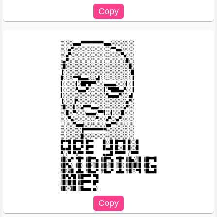
░░░░░▄▄▄▀▀▀▀▀▀▀▀▀▄▄▄░░░░░░░░░

░░░▄▀░░░░░░░░░░░░░░░▀▀▄▄░░░░░

░░▄▀░░░░░░░░░░░░░░░░░░░░▀▄░░░

░▄▀░░░░░░░░░░░░░░░░░░░░░░░█░░

░█░░░░░░░░░░░░░░░░░░░░░░░░░█░

▐░░░░░░░░░░░░░░░░░░░░░░░░░░░█

█░░░░▀▀█▄▄▄░░░▄▌░░░░░░░░░░░░▐

▌░░░░░▌░██▀█▀▀░░░▄▄▄▄▄░░░░▌░▐

▌░░░░░▀▄▄▄▀░░░░░░▌░▀███▄▄▀░░▐

▌░░░░░░░░░░░░░░░░░▀▄▄▄▄▀░░░▄▌

▐░░░░▐▀░░░░░░░░░░░░░░░░░░░▄▀░

░█░░░▌░░▄▀▀▀▄▄▄░░░░░░░░░░▄▀░░

░░█░░▀░░░░▄▄▄▄░▀▀▌░░▌░░░█░░░░

░░░▀▄░░░░░░░░░▀░░░▄▀░░▄▀░░░░░

░░░░░▀▄▄▄░░░░░░░░░▄▄▀▀░░░░░░░

░░░░░░░░▐▀▀▀▀▀▀▀▀▀░░░░░░░░░░░

░░░░░░░░█░░░░░░░░░░░░░░░░░░░░

█▀▀█ █▀▀█ █▀▀ 　 █░░█ █▀▀█ █░░█

█▄▄█ █▄▄▀ █▀▀ 　 █▄▄█ █░░█ █░░█

▀░░▀ ▀░▀▀ ▀▀▀ 　 ▄▄▄█ ▀▀▀▀ ░▀▀▀

▒█░▄▀ ▀█▀ ▒█▀▀▄ ▒█▀▀▄ ▀█▀ ▒█▄░▒█ ▒█▀▀█

▒█▀▄░ ▒█░ ▒█░▒█ ▒█░▒█ ▒█░ ▒█▒█▒█ ▒█░▄▄

▒█░▒█ ▄█▄ ▒█▄▄▀ ▒█▄▄▀ ▄█▄ ▒█░░▀█ ▒█▄▄█

▒█▀▄▀█ ▒█▀▀▀ ▀█

▒█▒█▒█ ▒█▀▀▀ █▀
