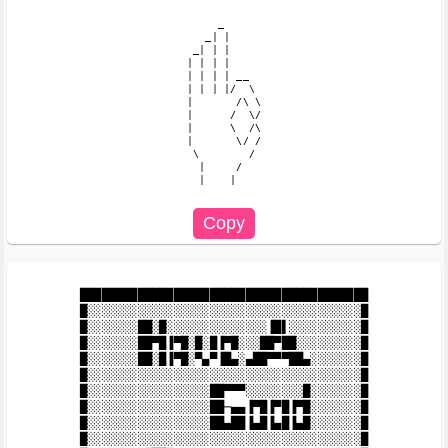
     _

   _| |

 _| | |

| | | |

| | | | __

| | | |/  \

|       /\ \

|      /  \/

|      \  /\

|       \/ /

 \        /

  |     /

  |    |

████████████████████████████████████████

█░░░░░░░░░░░░░░░░░░░░░░░░░░░░░░░░░░░░░░█

█░░░░░░░██░█░░░░░░░░░░░░░░▐█▌░░░░░░░░░░█

█░░░░░░░██▀█▐▀█░█░█▐▀█░░░██▀██░░░░░░░░░█

█░░░░░░░██░█▐▀█░▀▄▀▐█▄░▄██▀▀▀██▄░░░░░░░█

█░░░░░░░░░░░░░░░░░░░░░░░░░░░░░░░░░░░░░░█

█░░░░░░░░░░░░░░░░░██▀▀▀░░░░░░░░█░░░░░░░█

█░░░░░░░░░░░░░░░░░██─▄▄▐▀█▐▀█▐▀█░░░░░░░█

█░░░░░░░░░░░░░░░░░██▄██▐▄█▐▄█▐▄█░░░░░░░█

█░░░░░░░░░░░░░░░░░░░░░░░░░░░░░░░░░░░░░░█
