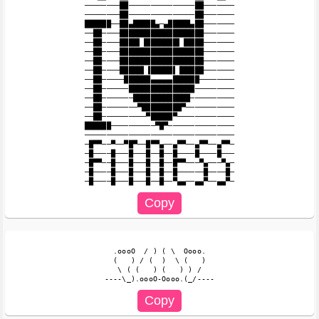
────────██───────────────██───────

────────██───────────────██───────

██████──██▄█████▄─▄█████▄██───────

──██────███████████████████───────

──██────████▌▐███████▌▐████───────

──██────███████████████████───────

──██────███████████████████───────

──██────█████▌▐█████▌▐█████───────

──██─────██████▄▄▄▄▄██████────────

──██──────███████████████─────────

──██───────█████████████──────────

──██────────▀█████████▀───────────

──██──────────▀█████▀─────────────

██████──────────▀█▀───────────────

──────────────────────────────────

─█▀▀──▀──▀█▀──█▀▀▄──▄▀▀──▄▀▀──▄▀▀─

─█────█───█───█──█──█────█────█───

─█▀▀──█───█───█──█──█▀▀───▀▄───▀▄─

─█────█───█───█──█──█──────█────█─

  .oooO  / ) ( \  Oooo.

  (   ) / (  )  \ (   )

   \ ( (   ) (   ) ) /
