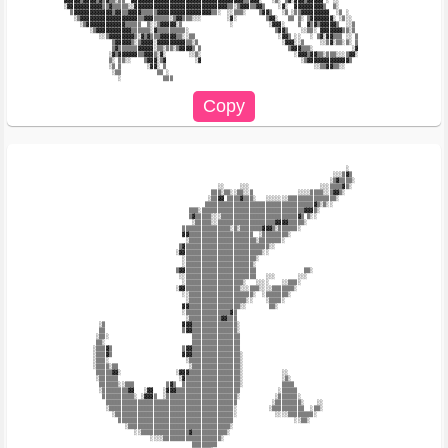
   ▓▓▓▓▓▒▓▓▓▓▒▓▒▓▒▒░▒▒  ▓▓▓▓▓▓▓▓▓▓▓▓▓▓▓▓▓▓▓▓▓▓▓▓▓▓▓▓▓▓▓▓▓▓▓▒▒▓▓▓░   ░▒░ ▒▓░▓▓▓▒▓▓▓▓▓ ░ ░░                 

   ░▓▓▓▓▓▓▓▓▓▓▓▒▒▓▒▒▒▒▒░░▓▓▓▓▓▓▓▓▓▓▓▓▓▓▓▓▓▓▓▓▓▓▓▓▓▓▓▓▓▒▒░▒▓▓▓▒▒▓▓▒    ░▓░  ▓▓▓▓▓▓▓▓▓▒  ▒░                 

     ▒▓▓▓▓▓▓▓▓▓▓▓▓▒▓▓▒▒▓▓▓▓▒▒▒▒▒▓▓▓▓▓▓▓▓▓▓▓▓▓▓▓▓▓▒▒░  ░░▒▒▒░    ▒▓▓▒   ░▒ ░▒▒▓▓▓▓▓▓▓▓▓  ░▒ ░              

      ░▒▓▓▓▓▓▓▓▓▓▓▓▓▓▓▓▓▓▓▒▒▓▓▓▒▒▒▒▒░▒▓▓▒▒▒░░░        ░▓░         ▒▓▓░   ▒▒ ▒░ ▒▓▓▓▓▓▓▓░ ░▒░░             

        ░▒▓▓▓▓▓▓▓▓▓▓▓▓▒▒▒▒▒  ▒░░▒▓▓▓▓▓░▒               ░           ░▓▓▓░    ▒  ▓▒▓▒▓▓▓▓▓▒  ░░▒            

           ░▒▓▓▓▓▓▓▓▓▓▓▓▒▒▒▒▒▒░▓▒▒▒▒▒▒▒▒▒░                           ▒▓▓▒    ░░▒▒░ ▓▓▓▓▓▓▓▒▒░▒            

              ░░▒▓▓▓▓▓▓▓▓▒░▓▒▓▒▒▒▓▓▓▓▓▒▒░░▒▒                          ░▓▓▒ ░░   ░ ▒▓░▓▓▒▒▒ ░░ ▒           

                  ▒▓▓▓▓▓▒░▒▓▓▓▓░▓▓▓▓▓▓▓▓▓▒▒░▒                          ░▓▓▓░░▒     ░░▒▓░▒▒░▒░ ▒           

                  ▒▓▒▒▒▒▒▒▓▓▓▓▓░▒▒░▒▒░▒▓▓▓▓▒ ▒                           ▒▓▓▓▒▒▒░            ░▓           

                 ░▓▒▓▓▓▓▓▓▒▒▓▓▓▒░▓░       ░░▒░                             ░▓▓▓▒▓▓▒▒░▒▒▒░░░▒▓▓░           

                 ▒░ ▒▒░░    ▒▓▓▓░▒▓         ░▓                               ░▒▓▓▓▓▓▓▓▓▓▓▓▓▓▒             

                 ░▒ ▒        ░▓▓░ ▒                                              ░░▒▒▓▓▒▒░░               

                  ░▒▒           ▒▒ ░                                                                      

                                                                                           ░              

                                                                                       ░░░▒▓▒             

                                                                                      ░▒▓▒▒▒▒░            

                                                   ░░     ░░░                      ░░░▒▒▒▒▓▒░             

                                                 ▒▒▒░▒▒░░▒▒░░▒              ░░░░▒▒▒▒░░▒▓▓▒░               

                                                ░▒▒▓▓ ▒▒▒▒▓▒▒▒░   ░░░░░░░▒▒▒▒▒▒▒▒▒▒▒▒▒▒▒░                 

                                               ▒▒▒▒▒▒▒▒▒▒▒▒▒▒▒▒▒▒▒▒▒▒▒▒▒▒▒▒▒▒▒▒▒▒▓▒░▒░░                   

                                          ▒▒▒░▒▒▒▒▒▒▒▒▒▒▒▒▒▒▒▒▒▒▒▒▒▒▒▒▒▒▒▒▒▒▒▒▓▓▓▒░                       

                                          ▒▓▒▒▒▒▒░░░▒▒▒▒▒▒▒▒▒▒▒▒▒▒▒▒▒▒▒▒▒▒▒▒▓▒ ▒░░                        

                                           ░▒▒▒▒▒░░▒▒▒▒▒▒▒▒▒▒▒▒▒▒▒▒▒▒▓▓▓▓▒▒▒▒▒░                           

                                        ▒▒▒▒▒▒▒▒▒▒▒▒▒▒▒░▒░▒▒▒▒▒▒▒▓▓▓▒░▒▒▒▒▒▒░                             

                                        ▓▓▒▒▒▒▒▒▒▒▒▒▒▒▒▒▒▒▒▒▒▒  ░▒▒▒▒▒▒▒▒░                                

                                         ░▒▒▒▒▒▒▒▒▒▒▒▒▒▒▒▒▒▒▒▒▒░▒▒▒▒▒▒▒░                                  

                                       ▒▓▒▒▒▒▒▒▒▒▒▒▒▒▒▒▒▒▒▒▒▒▒▒▒▒▒▒░░                                     

                                      ░▓▓▒▒▒▒▒▒▒▒▒▒▒▒▒▒▒▒▒▒▒▒▒▒▒▒░░                                       

                                        ░▒▒▒▒▒▒▒▒▒▒▒▒▒▒▒▒▒▒▒▒▒▒░                                          

                                        ░▒▒▒▒▒▒▒▒▒▒▒▒▒▒▒▒▒▒▒▒▒░                                           

                                      ▒▓▓▒▒▒▒▒▒▒▒▒▒▒▒▒▒▒▒▒▒▒▒▒▒               ▒▒░                         

                                       ░░▒▒▒▒▒▒▒▒▒▒▒▒▒▒▒▒▒▒▒▒▒▒   ░░░       ░░░                           

                                        ░▒▒▒▒▒▒▒▒▒▒▒▒▒▒▒▒▒▒░   ░░░░    ░░▒▒▒░                             

                                      ░▓▓▒▒▒▒▒▒▒▒▒▒▒▒▒▒▒▒▒░░░▒▒▒░░░░▒▒▒▒▒▒▒░                              

                                        ░░▒▒▒▒▒▒▒▒▒▒▒▒▒▒▒▒▒▒▒▒░  ░▒▒▒▒▒▒▒░                                

                                         ░▒▒▒▒▒▒▒▒▒▒▒▒▒▒▒▒▒▒░░    ░▒▒▒▒░                                  

                                        ▓▓▒▒▒▒▒▒▒▒▒▒▒▒▒▒▒▒░░       ▒▒░                                    

                                        ░▒▒▒▒▒▒▒▒▒▒▒▒▒▒▓▒                                                 

                                         ░▒▒▒▒▒▒▒▒▒▒▓▓▒▒▒                                                 

              ░▒                        ▓▓▓▒▒▒▒▒▒▒▒▒▒▒▒▒▒░                                                

              ▒▒                        ▒▓▓▒▒▒▒▒▒▒▒▒▒▒▒▒▒░                                                

             ░▒▒░                          ▒▒▒▒▒▒▒▒▒▒▒▒▒▒▒                                                

             ▒▒░                           ▒▒▒▒▒▒▒▒▒▒▒▒▒▒▒                                                

            ░▒▒▒▓▒                      ▒▓▓▒▒▒▒▒▒▒▒▒▒▒▒▒▒▒                                                

            ░▒▒▒▓▒                      ▓▓▓▒▒▒▒▒▒▒▒▒▒▒▒▒▒▒░                                               

            ░▒▒▒░                        ░▒▒▒▒▒▒▒▒▒▒▒▒▒▒▒▒░                                               

            ░▒▒▒▒░▒▒                      ░▒▒▒▒▒▒▒▒▒▒▒▒▒▒▒░                                               

             ▒▒▒▒▒▓▓░                 ░▓▓▓▒▒▒▒▒▒▒▒▒▒▒▒▒▒▒▒░            ░░                                 

             ░▒▒▒▒▒▒                   ░▓▒▒▒▒▒▒▒▒▒▒▒▒▒▒▒▒▒░            ░▒░                                

              ▒▒▒▒▒▒░░▒▒▒          ▒▓▒  ▒▒▒▒▒▒▒▒▒▒▒▒▒▒▒▒▒▒░            ▒▒▒▒                               

              ░▒▒▒▒▒▒▒▒▓▓   ░▓▓   ░▓▓▓▒▒▒▒▒▒▒▒▒▒▒▒▒▒▒▒▒▒▒▒            ░▒▒▒▒▒                              

               ▒▒▒▒▒▒▒▒▒▒░ ░▓▓▓▒  ░▒▒▒▒▒▒▒▒▒▒▒▒▒▒▒▒▒▒▒▒▒▒░           ░▒▒▒▒▒▒░                             

                ▒▒▒▒▒▒▒▒▒▒▒▒▒▒▒▒▒▒▒▒▒▒▒▒▒▒▒▒▒▒▒▒▒▒▒▒▒▒▒▒▒           ░▒▒▒▒▒▒▒▒░    ░░                      

                ░▒▒▒▒▒▒▒▒▒▒▒▒▒▒▒▒▒▒▒▒▒▒▒▒▒▒▒▒▒▒▒▒▒▒▒▒▒▒▒░          ░▒▒▒▒▒▒▒▒▒▒  ░▒▒░                      

                  ░▒▒▒▒▒▒▒▒▒▒▒▒▒▒▒▒▒▒▒▒▒▒▒▒▒▒▒▒▒▒▒▒▒▒▒▒▒░            ░░░░▒▒▒▒▒▒▒▒░                        

                    ▒▒▒▒▒▒▒▒▒▒▒▒▒▒▒▒▒▒▒▒▒▒▒▒▒▒▒▒▒▒▒▒▒▒▒▒                   ░░▒▒░                          

                      ░▒▒▒▒▒▒▒▒▒▒▒▒▒▒▒▒▒▒▒▒▒▒▒▒▒▒▒▒▒▒▒▒░                                                  

                         ░░▒▒▒▒▒▒▒▒▒▒▒▒▒▒▒▓▒▒▒▒▒▒▒▒▒▒▒░                                                   

                              ░░░░▒▒▒▒▒▒▒▒▒▒▒▒▒▒▒▒▒▒░                                                     

                                           ▒▒▒▒▒▒▒▒                                                       
