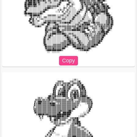
         ▒▓▓▓▒▓▓▒▓▓▒▒▓▓▒▒▒▒▓▒▒░░▒▒▒░░░▒▒▒▒░░▒▓▓▓▒▒▒▒▓▒░░░       ▒▓▓▒▒▒▒▒▒▒▒░▒▒▒▒▒░▒▓▓▓▒▒▓▓▒░              

        ▒▓▒▒▓▓▓▓▒▓▓▒▒▒▓▒░░░░░▒▒░░░▒▒░░░░░░░▒▓▒       ▓▒▒░░░      ▒▓▒▒▓▒▒▒▒▒▒▒░▒▒▓▒▒▒▒▓▓▓                  

        ▓▓▒▓▓▓▓▓▒▓▓▓▒░▒▒░░░░░░░░░░░░░░░░░▒▒▓▒      ▓▒▓  ▒▒░░     ░▓▒░▒▓▒▒▒▒▓▒▒▒▓▓▓▓▒▒░▒▓▓▒▒▒░             

        ▓▓▒▒▓▒▒▒▒▒▓▒▒░░░░░░░░░░▒▒▒▒▒▒▒▒▒▒▓▒░    ░  ▒ ░▒▒▒░       ░▒▓░░▒▓▒░░▒▓▓▓▒░▒▓▓▒▒▒▒▓▓▓▒▓▓░           

        ▒▓▓▓░░░░░░░░░░░░░░░░░▒▒▓▓▓▒▒▒░░░░   ░   ▓░▒░ ▒░░░░░░     ░▒▓░ ░▓▒▒▒▓▒▒▓▓▒▒▒▓▓▒▒▒▒▓▓▓▒▓▓▒          

        ░▓▓░ ░░░░░░░░░░░░░░▒▒▓▓▒░         ▒ ▒▒░░▒  ▒▒░░░░░░░░  ░░▓▓░░ ░▓▒▓▓▒▒░▒▓▓▓▒▒▒▓▒▒▒▒▓▓▓░            

       ░▓▓░░░░░░░░░░░░░░▒▒▒▓▓░          ░░ ▒  ▒▒  ▒▒░░▒░░░░░░░▒▒▓░░   ▒▓░ ░▓▒▒▒▓▓▓▒▒▒▓▓▓▓▓▓▓▓░            

       ░▓▓▓▓▓▓▓▓▒▒▒▒▒▒▒▒▓▓▒                    ░▒▒░░░▒░░░░░░░▓▓▒░    ░▓░░  ░▓▓▓▒▒▓▓▓▒▒░░░▒▒▓▓▓▒           

        ░▒░░░▒▓▓▒▓▓▓▓▓▓▒░░     ░▒▒▒▒▒▒▒▒░░░░░▒▒▒░░░▒▒░░░░░░▒▓▒░░░░  ░▒▒░░   ▒▓▒▒▒▒▒░ ░░░░░░▒▓▓▓▓░         

              ▒▓░▒░░░▒░▒░░ ░▒▒▒░░░░░░░░░░░▒▒▒░░░░░▒░░░░░░▒▓▒░░░░░░░░▒▒░░░░   ▒▓▒▒  ░░░░░░░░░▒▒▓▓▓▒        

             ▓▓▒▓▒ ░▒  ░░▒▒░░░░░░░░░░░░░░░░░░░▒▒▒▒░░░░░░▒▓▒░░░░░░░░▓▒░░░░░░░░▒▓▓  ░░░░░░░░░░▒▒▓▒▓▓░       

            ▒▓░░▓▒░░░▒▒░   ░░▒▒▒▒▒▒▒▒▒▒▒▒▒▒▒▒▒░░░░░░░░▒▓▒░░░░░░░░▒▒░░░░░░▒▒▒░▒▓▒░░░░░░░░░░░▒▒▒▓▒▒▓▒       

             ▒▓▓▒▒░░░░   ░░▒▓▓▒▒▓▓▒▒▒▒▓▓▒░░░▒▒▒▒▒▓▓▓▒▓▓▒░░░░░░░▒▒░░░▒▓▓▓▒▒▒░▒▒▓▓▒▒▒▒▒░░░░░░▒▒▒▓▒▒▓▒       

               ░▓▒▒░░░░░░▒▓▒░  ▓▓▒░░░░░▒▓▓▒░░░░░░░░░▒░░░░░░░▒▒▒▒░▒▒▓▒▒▓▓▓▓▓░  ░▒▒░▒▒▒▒▒▒░▒▒▒▒▓▒▒▓▓▒       

                  ░▒▒▓▓▒▒░   ░▓▓░░░░░▒▒▒▒▒▓▒▒▒▒▒▒▒▒▒▒▒▒▒▒▒▒▒▒░▒▒▓▓▒▒▒▒▒▒▒░░▒▒▒░░▒▒░░▒▒▓▒▒▒▒▒▒▒▒▒▓▒        

                             ▒▓▒░░▒▒▒▓▓▓▓▓▓░░░░░░▒▒▒▒▒▒▒░░▒▒▒▓▓▒▒▒▒▒▒▓▓▓▓░   ▒▒▒▒▒░░░▒▓▓▒▒▒▒░▒▒▓▓░        

                             ▓▓▒▒▒▒▒▒░░░▒▓▓▓░░▒▒▒▒▒▒▒▒▒▒▓▓▓▓▓▓▓▓▓▒▒▒▒▒  ▒▓▒░░ ░▒░░░░░▒▒▓▓▒░░▒▓▓▒░         

                             ▒▓▓░░░░▒▒▒▒▒▓▓▓▓▓▒▒░░░░░░░░░░░░░░░░░▒▒▓▓▓▒   ░▒░▒▒▒▒░░▒▒▒▓▓▓▓▒▓▓▓░           

                             ▒▓░░░▒▒▓▓▓▓▒▒▒▒▒▒▓▓▓▒▒░░▒▒▒▒▒░░░░░░░░░░░▒▓▓▒▒░▒▒░░░▒░▒▒▒▓▒▒▒▓▓▓▒             

                            ░▓▒░▒▒▓▒▒░ ░░░░░░░░░▒▓▓▒▒░░░░▒▒▒▒░░░░░░░░░▒▒▓░▒▒▒░░▒▒▒▒▒▒▒▒▒▓▓▒               

                           ░▓▒░░▒▓▒░░░░░░░░░░░░░░░▒▓▓▒▒░░░░▒▓▒▒░░░░░░░░░▒▒░░▒▒▒▒▒▒▒▒▒▒▒▓▓░                

                           ▒▓▒░▒▒░░░░░░░░░░░░░░░░░░▒▓▓▒▒▒░░░░▒▓▒░░░░░░░░░▒░░░▒▒▒▒▒▒▒▒▒▓▓░                 

                           ▒▓▒░░░░░░░░░░░░░░░░░░▒▒▒▒▒▓▓▓▒▒░░░░▒▓▒▒░░░░░░░░▒▒▒▒▒▒▒▒▒▒▓▓▓░                  

                           ▒▓▒░░░░░░░░░░░░░░░▒▒▒▒▒▒▒▒▒▓▓▓▒▒▒▒░░▒▓▒▒░░░░░░▒▒▒▒▒▒▒▒▒▒▓▓▒                    

                           ░▓▓▒░░░░░░▒▒▒▒▒▒▒▒▒▒▒▒▒▒▓▓▓▒▒▒▓▓▒▒▒▒▒▒▓▒▒▒░░░▒▒▒▒▒▒▒▓▓▓▓░                      

                            ░▓▓▒▒▒▒▒▒▒▒▒▒▒▒▒▒▒▒▒▒▓▓▒░    ▒▓▓▓▒▒▒▒▒▒▒▒▒▒▒▒▒▒▒▓▓▓▒▒░                        

                             ▒▓▒▒▒▒▒▒▓▒▒▒▒▒▒▒▒▓▓▓▒         ░▒▓▓▓▓▓▓▓▒▒▒▒▒▓▓▒░                             

                              ▒▓▓▓▓▓▓▓▓▓▓▓▓▓▓▓▒░               ░░▒▒▒▒▓▓▓▓▒░                               

                                                         ░░▒▒░░                                           

                                         ░▒▒▒▒▒▒      ░▒▒▒░░░░▒▒▓░                                        

                                        ▒▒▒░▒░░▒▒▒▒▒▒▓▒░░▒▒▒▒▒▒▒▒▓░                                       

                                       ▓▒▒▒░░▒▓▒░▒▒▒▓░▒▒▓▒░  ░▓▒▒▒▓▓░                                     

                                      ▓▒▓░     ▒▓▒▒▒▒▒▓▒       ▒▓▒▓▓▓▒                                    

                                     ▒▓▒▒   ▒▒▒▒▓▒▒▒▒▓▒   ░░░   ▒▓▓▓▒▓░                                   

                                     ▓▒▓  ░▓░▒▒▒▓▓▒▒▓   ▒▒▒▒▒▓▒  ▓▒▒▒▒▓                                   

                                     ▓▒▓  ▒▒░▓▓▓▓▓▒▓░  ▒▓░░▓▓▒▓░ ▓▓▒▒▒▓░                                  

                                  ░░▒▓▒▓  ▓▒▓▓▓▓▓▓▒▓   ▓▒▒▓▓▓▓▒▒ ▓▓▒▒▒▓░                                  

                                ▒▓▓▒▒▒▒▓▒▒▒▒▒▒▒▓▓▓▒▓   ▓▒░▓▓▓▒▓▒░▓▓▓▓▓▓▒░                                 

                     ░▒▒░▒░  ░░▒▓▓▒▒▒▓▒▒░░░░░░░░░░▒▒▒░ ▒▓░▒▓▓▒▒▒▒▒▒▒▒▒▒▒▓▓▒░                              

                   ▒▒▒▒▒▒░▒▒▒░▒▒▒▓▒▒▒▒▒▒▓▒▒▒▒▒▒▒▒▒▒░░▒▒▒▓▒░░░░░▒▒▒▒▒▒▒▒▒▒▒▒▓▒                             

                  ▒▒░▒▓▓▓▓▒▒▒▒▒▒▒▒░▒▒░░░▒▒▒▒▒▒▒▒▒▒▒▒▒▒▒▒▒▒░░▒▒▒▒▒░▒▒▒▒▒▒▒▒▒▒▓░                            

                  ▓░▒▒▓▓▓▒▒▒▒▒▒▒▒▒▓▓▓▓▓▒░░▒░▒▒▒▒▒▒▒▒▒▒▒▒▒▒▒▒▒▒▒▒░     ░░▒▒▒▒▓▒                            

                 ░▓░▒▒▒▒▒▒▒▒▒▒▒▒▒▒▒▓▓▓▓▒▒▒▒▒▒▒▒▒▒▒▒▒▒▒▒▒▒▒▒▒▒▒▒░ ░       ▒▒▒▓░                            

                 ▒░░▒▒▒▒▒▒▒▒▒▒▒▒▒▒▒▒▒▒▒▒▒▒▒▒▒▒▒▒▒▒▒▒▒▒▒▒▒▒▒▒▓▒░          ▒▒▓▓                             

                 ▒▒▒▒▒▒▒▒▒▒▒▒▒▒▒▒▒▒▒▒▒▒▒▒▒▒▒▒▒▒▒▒▒▒▒▒▒▒▒▒▓▓▒            ░░▓▓                              

                 ░▓▒▒▒▒▒▒▒▒▒▒▒▒▒▒▒▒▒▒▒▒▒▒▒▒▒▒▓▒▒▒▒▒▒▒▓▓▓▒░             ░░▒▓░                              

                  ▒▓▒▒▒▒▒▒▒▒▒▒▒▒▒▒▒▒▒▒▒▒▒▒▒▓▓░░▓▓▓▓▓▓▓▓▓            ░░░░▒▒                                

                    ▒▒▓▓▓▓▓▓▒▒▓▓▒▒▒▒▒▒▒▒▒▓▓▓▓▓▓▓▓▓▓▓▓▓▓░         ░░░░▒▒░                                  

                      ░▓░░▓    ▒▒▓▓▓▓▓▓▓▓▓▓▓▓▓▓▓▒▒▒▓▓▒░        ░░▒▒▒▒░                                    

                       ░▒░▒      ░▓▒  ▒▒▓▓▓▓▒▒▒▒▒▒▒▒   ▒▒▒▒▒▓▓▓░░                                         

                        ░░        ▓▒░░▓▓▓▓░░▒▒▒▒▒▒░ ░▒▒▒░▒▓▒▒▓▓░                                          

                                   ▒▒░▒▒▒▒░░▒░   ░░▒▒░░░░▒▒▒▒▓▓▓▓░                                        

                                     ░▒▒▒▒░▒▒▒▒▒▒▒░░░░ ░▒▒▒▒▓▓▓▒▓▒                                        

                                        ▓▒▒▒░░░░       ▒▒▒▒░░░▒▒▓▒                                        

                                     ░▒▓░             ░▒▒▒▒▒▒▒░░░░▒▒▒░                                    

                                   ░▒▓▓░             ░▒▒▒▒▒▒▒▒▒▒▒░░░░▒▒░                                  

                                 ░▓▒▒▓               ▒▒▒▒▒▒▒▒▒▒▒▒▒▒▒▒░░░▒░                                

                                ▒▒░▒▒░░░            ░▒▒▒▒▒▒▒▒▒▒▒▒▒▒▒▒▒▒░░░▓░                              

                              ░▓░░▒▓    ░░░░        ▒▒▒▒▒▒▒▒▒▒▒▒▒▒▒▒▒▒▒▒▒░░▓▒                             

                             ▒▒░░▒▒           ░░ ░ ░▒▒▒▒▒▓▓▓▓▒▒▒▒▒▒▒▒▒▒▒▒▒▒▒▓▓                            
