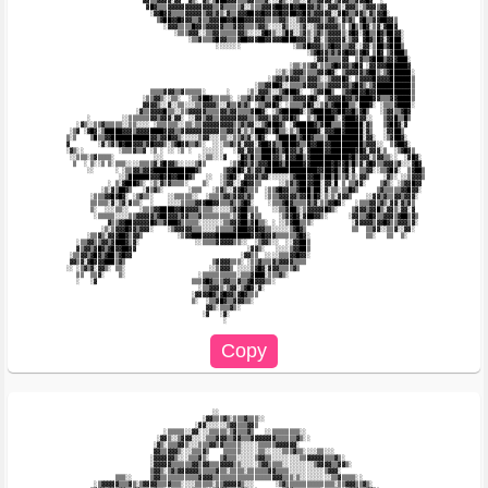
                        ▓▓▒▒▓▓▓▓░▓▓  ▓▒░ ▓▒░▒███▓▓▓▒▒▒▓▓▒▒▒▓░░░▓▒░░▒▒░░▓▒▒▓▓▓▓░▒▓▓▓▒▒▓▓▓█▓  ░             

                         ▓█▓▒▒▒▓▓▓▓▓▓▓▓▓▓▓▓▓▒▒▓▒▒▒▒▒▓░░▒▒▒▓▓▓▓██▓▓█▓▓██▓▓▒▓▒░▓▓▓▒░▓▓▓▒░▒▓▓▓▒▓▓            

                          ░▓▓█▓▓▒▒▒▒▓▓▓▓▓▒▓▓▒▓▒░▓▒▒▓▓▓██▓▓█▓▓▓▓█▓▓██▓▓█▓▒▓▓▓▓▓░░▓█▓▒▒▓▓▒░▓▒▓▓█░           

                            ▒▓██▓▓█▓▓▓▒▒▓▒▒▓▓▓██▓▓███▓▓▓▓▓▓▒▒▒▒▓▓▒░░▒▓▓▓▓▓▓▒▒▓▓▒░▓▒▓▒ ▓█▒▒▓▓██▓▓▒         

                              ░▓▓▓▒▒▒▒█▓▓▒▓▓▓▓▓▒▒▒▓▓▓▒▒▒▒▓▓▒░░░░▓▒░░░▒▓░░▒▓▓▓▓▓▓▒▒ ▒█▒▒█▓░▒▓░▓██▓         

                                 ░▒▒▒▓▓▓░░▒▒▓▓▒▒▒▒▒▓▓▒░░░░▓█▓▒░░▒█▓░░▒▓▒░▒▓▒▒▓▓▓▓▒░▓█▓░▓█▒▒█▓▒██▓▓░       

                                     ░▒▒▓▒▒▒▓█▓▓▒▒▒▓██▓▓▓██▓▓▓▓▓████▓▓▓▒░▓▓░▒▓▓▓▓▓░▒▓▓ ▓█▓▒█▓░▓███░       

                                             ░░░░░░░               ░▒▒▓█▓▓▓▒▒▓█▓▓▒▒▓▓░░▓▓░▒██▒▓███▒       

                                                                       ░▒▓█▓▓▒▓▒▓▓█▓▓▒▓█▓ ▒█▓ ▒▓███▒      

                                                                         ░▓▓▓▒▒▒▒▓▓  ▒▓▒▒▓███▒▓▓▓███░     

                                                                  ░▒▒░▒▒▓▓░▒▒▒▓█▓▓▓▒▓█▓ ░▓▓▓▓▓██████▓     

                                                              ░░▒░▒▓▓▓▒▒▒▒▓▓▓█▓░ ▒▓▓▓▓▓▒▓██▒░▒▓██████░    

                                                            ░▒▓▓▒▓▓▓▓▒▒▓▓▓▒░░▒▓▓▓█▓░ ▒▓▓▓▓█▓▓▓▓██████▒    

                                                        ░▒▒▓▓██▓░░▒▒▒▒▓▓▓▓▒▒▒▓▓▓▓▓▓▒▓█▓▒░▒▓██████████▒    

                          ▒▒▒▒▓▓▓▒▒▓▒▒▒▒▒░      ░     ░▒░▓▓▓▒░░▒▓███▓░  ░▒▓▓██▒  ▒▓▓██▓▓█▓▓██████████▒    

                        ░▒▒▓▓▒░░▒▒░  ░▒▒▓██▓▒▒▒▒▒░ ░▒▒▓▒▓▓█▒▒▓█▓▒▒▒▓▓▓▓▓█▓░ ▒▓▓▓▓█▓▓▒▓████▓▓▒▒▒▓▓████▒    

                        ▓▓▓▓▒░░▓░░▒▒░░░▒▒▓▓▓▓▒░░▓▒▒▓▒▓▒ ░▒▒▓▓█▓░ ░▒▒▒▒▓█▓░░▒▓▒▓████▒▒░███▓░ ░▒▒▒▓████░    

                      ░▓▒▒▓▓▓▓█▒▒░░▒▒▓▓▓▓▓▒▒▒▒▓▓▒▓▓▒▒▒▒▓██▓░ ░▒▓█████▓░▒▓█████▓▓██▓▓█▒▓█▒   ░▒▓▓▒▒▓█▓     

        ░         ░░▒▒▒▒▒▒▓▓▒▓▓▓░▓▓░ ░░▓▓▒▓▓▒▒▓▓▓▓▓▓▓▓▒▒▒▓▓▓▒▓▓▒▓▓█▓▒  ▒░▒█████▒░▓███▓▓▓░░   ▒▓▓█▒▒█▒     

     ░▓▒░░▒▒▓▒▒▒▒▒░░▒▒░░░░ ░▒▒▒▒▒▒░░▒▒░▒▒▓▓▓▓▓▓▓▓▓▒▒▓▒▓▓░░▒▓███▓▒ ░▓█████▓▒▓██▒▒▒▓█████░▓▒   ▒▓██▓░▓      

   ░▒▓ ░▓█▓░▒█████▓▓▓▒▓▓▓▓████▓▓▓▒▒▓▓▓▓▓▓▓▓▓▓▓▒▒▓▓▒▓░▒░▒███▓▒▓█▒▒░▒░▒█████▓░▓▓▓██▓█████░▓▒   ░▓▓██▒       

  ▒░▒    ▒█▒▒▓▓███████████▓▓▒▓▓█▓▓▒░░░░░▒▓▓░░░▒▒░░▒▒▓▒▓░▒█▓░  ▒█████▒▓██▓▒▒▒▒██████████░▓▓░  ░▒▓██▓░      

  ▓        ░▓░▒▓▒█▓██▓▓▓▒▓█▓▓▓▒░▒▓█▓▓▒▒▓▒░  ░░░▒▒▓▒▓░▓▓▓░▓██▓▓▒▒████▓▒▒█▓▓██▓▓█████████▒▓▓▓░░  ▒▓██▓░     

  ░▓▒░░          ░▒▒▒▓▒▒▓ ░▒ ░ ░░ ░▒ ░   ░░░░░░   ░▓▓░▓▓▒▒████▓▒▓█▓▓▒▓░▓████▓▓███████▓█▓░▓▓▓░▒  ░▒▓█▓▒    

   ░░▒▒▒░▒▓▒▒▒▒░           ░░░          ░░▒▒░░░▓   ░█▓▒█▒▒███▓▓▒░█▓▓██▒▓███████████▓█▒▓▓▓░▒▓▓▒▒░░  ░▓█▓░  

    ▒  ░ ▒░░▒ ▒░▒▒▒░░░░▒▒▒▒▓░▓█▓▓▒░░░░░▒▓▒       ░▒▓█▓▒▓▒▓▓▓███▓▒█████▓▓██████▓█▓▓█▒█▒▓░▓█▓▒▒▓▓▓▒▓░░░▓█▓  

        ░░      ░ ░▒▒▓▓▒▓▓▓████████████▓▒      ▒▓▓██▓░▓▒▓▓▒███████████████▓▓██▓█▒▓█░▓ ▒▒▓▓░░▒▒▓█▓░  ▒▓██▒ 

                 ░░▒██████▓▓▓█▓█▓▓███▓▒   ░░  ░▒▓█▓░ ▓▓▓▓▒▓▓░░░░░░▒▓███▓▓██▒██▒█▒▒▓░▒░▓▓▒    ░▓▒░ ░░▒▓▓▓▒ 

              ░ ▒░▓███▓▒░ ░▒░▓▒▓▒▒▒▒░    ▒░   ░▒▓▓░░▓█▓▓▒▒     ░░▒▓▒▓██▓▓██░▓▓░█ ▒ ▒▒▓▓░    ▒▓▒░ ░▒▓▓█▓▓  

            ░▒░▓▒██▓▒   ░▓▒▓▒░       ░▒▒▒   ░▒▓▒░░▓▓█▓▒▒▒  ░▒▒▓█▓▓▒▒▓███▒██░▓░▒▒░▒▒█▓▒     ▒▓▒▒▒▒▒▓▓█▓▓░  

         ░▒▒▒▓▓█▓█▓░ ░▒▓▒▒░    ░░▒▒▒▒▒░░  ░▒▒▒▒▓▓▒▓▓▓▒▓▒   ░▒▒▒▓▓▓▓▓▒▓▓█▒█▓░▒░▒░▓▓▓▒    ░░▓▓▒▓▒▒▓▓▒▓▓▓░   

         ▒▒▒▒▒░▓░▒▓░▓▒▒░  ░    ░░░░▒▒▒▒▓▓▓██▓▓▒▒▒▓▒▒▓█▓░    ░▒▒▒▓█▓▒▒▒▒▓▒▓░▒▒▓▓█▓░   ░▒▒▒▓▓▒▓▒░▓▓░▓▒▓▒    

         ▒░  ░░░▒▒░░   ░▒▒▒▓▓████▓▓█▓▓▓▓▒▒▒▒░░░░░▒▓▓██▒▒▒    ░░▒▒▓██▒░▒▓▓▓▓▓█▓▒░    ▒▓▓▓▒▓▓█▒░▓▓▒░▓▓░▓    

          ░▒▒▒▒▒░░░░▒▒▓▓▓▓▓▒▓██▓▓▓▒▓▓▒▒▒▓▒▒▒▒▒▒▒▒░▒▓██░▓▒▒     ░▒▓▓█▓░▓██▓▓▒░      ░▓▓▒▒▓█▓▒▒▓▓▓▒▓██▒▓▒   

              ▓▒▒▓▓██▓▓▓▓▓█▓▒▒▓███▓▒▒▒▒▒░░░░░░░▒▒▓▓▓██▒▓█▒▒░ ░ ░░▒▓██▒▒▒░           ░▓▓▓▓▓▒▓▓█▓▒▒▓▓▓▒▓░   

            ░▒░▒▓▓▓█▓▓▒▓▓▓░    ░▒▓▓▓▓▓▒▒▒░░░░▒▒▒▒▒▓███▓▓█▓▓▒▒░░░░░▒▓█▓▒             ▒▒  ▒▒▓▓░░▒▒▓░░▓▓░    

        ░▒▒▓▒░▓▓▓██▓▒▓▓▒          ░▒▓▓███▓▓▓▓██████████▓▓▓█▓▓▓▒▒▒▒▒▒▓█▓░                ▒▒░   ▒▒  ▒░      

     ░▒▒▓▓▒▒▓▓▒▓███▓▒▓░                ░░▒▒▒▒▓▓▓▓▓▒▒░░  ░▒▓▓▒░░  ░░▓▓██▒                                  

     ▓▒▓▓▒▓█▓▒▓█▓▓██▓▓                                ░▓▓▒░   ░░░░▒▓▓██▒                                  

   ░▒▒▓▓▒▓█▓▒▓██▒▓█▓▓                               ░▓▓▒▒  ░░░░▒▒▒▓▓█▓▓░                                  

   ▓▓▒▓░▓█▓▓▓███▒▓▒                         ▒▓▓▓▓▒▒▒░ ░▒▒▓▒▒▒▓▒▓▓▓▓▒▒▒▒                                   

  ░░ ░▒▓▒▓░▓▓▒░ ▒▒░                        ░░▒▓▓▓▒ ░░░░▒▓█▓░▓▓▓▒▒▒▒▓▒                                     

     ▒▒  ▒▒▓░    ▒░                     ░▒▒▒▒▒▒▒▒▒▒░▒▒▒▓███░▒▒▒▓▒░                                        

     ░   ░▓                           ▒▒▒▓█▓▒▒▒▓▓▒▒▓▒▒▓█▓▓▓▒▒░                                            

                                        ░▒▒▓▓▓▒░▒▓▓░▒▓█▓░▓░                                               

                                      ░▓▓▓▓█▓▒▓█▓▓▒▓█▓▒▒▒                                                 

                                      ▒░  ░▒▒▓█▓▒▒▓▓▓▒▒░                                                  

                                          ▓▓▒░▒▒▒▓▒░                                                      

                                         ░▓   ░▓░                                                         

                                            ░░                                                            

                                         ░▓▓▒▒▒▓▒░▒▒▒▓▒▒▒░░                                               

                                       ░▓▓░░░░░░▒▓▓▒▒▒▓▓▒                                                 

                              ░▒▒▒▒▒░░▓▓░░░▒▒▒▒▒░▒▓▒▒▒▓▒   ░░▒▒▒▒▒▒▒▒░░                                   

                            ░▓▓▒░░▒▓▓▓░░░░▒▒▒▓▓▓▒▒▓▓▒▒▒▓▓▓▓▓▓▓▒▒▒▒▒▒▓▒░░                                  

                           ░▓▒░▒▒▒▓▓▒░░░▒▒▒▓▓▒▓▒▒▒▒▒░░░░░▒▒▒▒▒▓▓▓▓▓▓░                                     

                           ▓▓▒▒▓▓▓▒░░░▒▒▒▓▒    ▒▒▒▒▒░░░░░▒▒░░░░░▒▒▒▓▒▒░░░░▒▒░░░                           

                          ░▓▓▓▓▓▓▒░░░▒▒▒▓▒░   ▒▓▒▒▒░░░░░▒▓▓▒▒░░░░░░░░▒▒▓▓▓▓▓▒▒▒▓▒░                        

                          ░▓▓▓▓▓▒▒▒▒▒▒▓▓▒▓▓▒▒▒▓▓▓▓▒▒░░░░░▒▓▓▒▒▒▒░░░░░░░░░▒▓▓▓▓▒▒▓▓▒░                      

                          ▒▓▓▒░▒▓▒▓▓▓▓▓▓▒▒▒▒▒▓▒▒░▒▒▒▒░▒▒▒▒▒▒▓▓▒▒▒▒░░░░░░░░░░▒▓▓▓░                         

                ▒▒▒░░     ▒▓▓▒▒▒▒▒▒▒▒▒▒▒▓▓▓▓▒▒▒▒▒▒▒▒▒▒▒▒▒▒▒▒▒▓▓▓▒▒▒░▒░░░░░░░░░▒▒▓▒▒▒▒░░                   

          ░▒▓▓▓▓▓▒▒▒▓▒░▒▓▓▓▓▒▒▒▓▒▒▒░░░░▒▒▒▒▒░▒▒▓▓▓▓▓▒░░░      ░▒▓▒▒▒▒▒▒▒▒▒▒▒▒▒▒░▒▒▓▓▓▒▒▓▒░                
