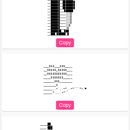
__██████__████████

__██████__████████

__██████__████████

__██████___██████

__██████____░░░▒

__██████____░░░▒

__██████____░░░▒

__██████____░░░▒

__██████____░░▒

__██████____░▒

__███████__███

___$$$___$$$____

__$$$$$_$$$$$___

__$$$$$$$$$$$___

____$$$$$$$_____

______$$$_______

_______$

_____¸.•´¸.•*¸.•*´¨`*•.♥

_____*.¸¸.•*¨`

_____██_

____ ███
