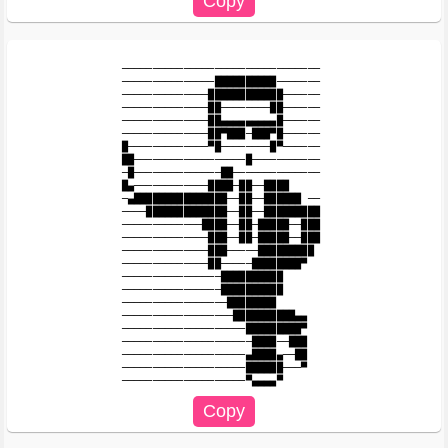
────────────────────────────────

───────────────██████████───────

──────────────████████████──────

──────────────██────────██──────

──────────────██▄▄▄▄▄▄▄▄▄█──────

──────────────██▀███─███▀█────── 

█─────────────▀█────────█▀──────

██──────────────────█───────────

─█──────────────██──────────────

█▄────────────████─██──████

─▄███████████████──██──██████ ──

────█████████████──██──█████████

─────────────████──██─█████──███

──────────────███──██─█████──███

──────────────███─────█████████

──────────────██─────████████▀

────────────────██████████

────────────────██████████

─────────────────████████

──────────────────██████████▄▄

────────────────────█████████▀

─────────────────────████──███

────────────────────▄████▄──██

────────────────────██████───▀
