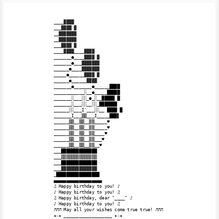
____▓▓▓▓

___▓▓▓▓ ▓

__▓▓▓▓▓▓▓

__▓▓▓▓▓▓▓

___▓▓▓▓ ▓

____▓▓▓▓____▓▓▓▓

_______●____▓▓▓▓ ▓

_______●___▓▓▓▓▓▓▓

______●____▓▓▓▓▓▓▓

_____●______▓▓▓▓ ▓

______●______▓▓▓▓

_______●_______●______████

____________░__●_____█████

_______░___░░_●_░__█████ █

_______░___░░__░░_███████

______░░___I'___░░__ ████ █

_______I___▒▒___I_____███▌

______▒▒__▒▒__▒▒_____♥

______▒▒__▒▒__▒▒_____♥

______▒▒__▒▒__▒▒____♥

______▒▒__▒▒__▒▒___♥

______▒▒__▒▒__▒▒__♥

___██████████████

___▒▒▒▒▒▒▒▒▒▒▒▒▒▒

___██████████████

___▓▓▓▓▓▓▓▓▓▓▓▓▓▓

_█████████████████

▄▄▄▄▄▄▄▄▄▄▄▄▄▄▄▄▄▄▄

♫ Happy birthday to you! ♪

♪ Happy birthday to you! ♫

♫ Happy birthday, dear "____" ♪

♪ Happy birthday to you! ♫

♬♬♬ May all your wishes come true true! ♬♬♬ 
