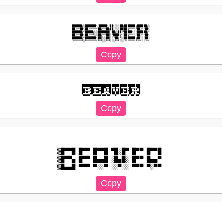
██████╗░███████╗░█████╗░██╗░░░██╗███████╗██████╗░

██╔══██╗██╔════╝██╔══██╗██║░░░██║██╔════╝██╔══██╗

██████╦╝█████╗░░███████║╚██╗░██╔╝█████╗░░██████╔╝

██╔══██╗██╔══╝░░██╔══██║░╚████╔╝░██╔══╝░░██╔══██╗

██████╦╝███████╗██║░░██║░░╚██╔╝░░███████╗██║░░██║

█████████████████████████████████████

█▄─▄─▀█▄─▄▄─██▀▄─██▄─█─▄█▄─▄▄─█▄─▄▄▀█

██─▄─▀██─▄█▀██─▀─███▄▀▄███─▄█▀██─▄─▄█

▒█▀▀█ █▀▀ █▀▀█ ▀█░█▀ █▀▀ █▀▀█ 

▒█▀▀▄ █▀▀ █▄▄█ ░█▄█░ █▀▀ █▄▄▀ 
