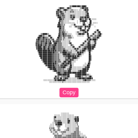
                                            ░▒▒▓▓▓▓▓▓▓▓▒▒▓▓▓▓▒                          

                                 ░▒▓▓▓▒░ ░▓▓▒▒░        ░▒▓▓▒▒▓▓░                        

                               ░▓▓▒▒░░▒▓▓▓▒░░░▒▒░░░░░ ░░░ ░▒▓▓▓▒                        

                               ▓▓▒▒▓▓▒░░▒░░░░▒▒▒▒░░░░░░░░░░░░▓▓░                        

                               ▓▓▒░▒▓▓▒░░░░░░░░░░░░░░░░░░░░░░▒▓▓                        

                               ▒▓▓▒▒▒▓▒▒░░░░░▒▓▒▒▒░░░░░░░░░░░▓▓▓░                       

                                ▒▓▓▓▒▒▒▒░░░░░▒▓▒▓▓░░░░░▒▓▓▒▒▓▓▓▓▒                       

                                  ▓▓▓▒▒░░░░░░░▒▓▒░    ░▓▓▒▒░▒▓▒ ▓▓░░░░░░                

                                 ░▓▒▒▒░░░░░░        ░  ▒▓▓▓▓▓▓░  ▓▓                     

                                 ▓▓░▒▒░░░░░░░░░░░░  ░  ░ ░▒▓░ ░ ░▓▓ ░░░░░               

                                ▒▓▓▒▒▒░▒      ░░░▓▒      ░▓▓▒░ ░▓▓▒░░                   

                                ▓▓▓▓▒▒▒░    ░░░  ░▒▓▒▒▒▒▓▒░░▓▓▓▒▓▓    ░                 

                                 ░▓▓▒▒▒░            ░▒▒▓▓   ▓░ ▒▓░                      

                                 ░▓▒▒▒▒░░              ▒▓▓▓▓▒░▓▓░      ░▓▓░             

                                 ░▓▒▒▓▒▒░░░        ░▒▒░░░░▒▒▓▓▓░     ░▓▒░▒▓▓            

               ░▒▓▓▓▓▓▒░         ▒▓▒▒▓▓▒▒▒░░░░░    ░░▒▓▓▓▓▓▒░ ▓▓   ░▓▒░░░▒▒▓▓░          

             ▒▓▓▓▒▒░░░░▓▓▒       ▓▓▒▒▒▓▒▒▒▒▒▒▒░░    ░░░░░░░   ▒▓░░▓▒░░▒▒▒▒▓▓▒           

            ▓▓▓▒▒▓▓▒▒▒▒ ░▓▓░    ▓▓▒▒▒░▒▒░░░▒▒▒▒░░             ░▓▓▒░░▒▒▒▒▓▓▒             

           ▓▓▓▒▒▒▓▒▒▒▓▒▒▒░▒▓▒  ▒▓▒▒▒▒░▒░░░░░░░               ░▓▒▒▓▓▒▓▓▓▓▒               

          ░▓▓▒▒▒▓▓▒▒▒▓▒▒▒▓ ▒▓▒▒▓▓▒▒▒░░░░░░░░▒░             ░▓▒░▒▓▒░░░▒▓▒                

          ▒▓▓▒▒▒▓▒▒▒▓▓▒▒▓▓▒ ▒▓▓▓▒▒▒▒▒░░░░░░░▒▓▒          ░▓▒░░▒▓▓▒░░░░▓▒                

          ▒▓▓▓▒▓▓▒▒▒▓▒▒▒▓▒▒▓▒▓▓▒▒▒▒▒▒░░░░░░  ░▓▒░      ░▓▓▒░░▒▒▓▓▓▒▒▒▓▓░                

          ░▓▓▓▓▓▒▒▓▓▒▒▒▓▒▒▒▓▓▓▒▒▒▒▒▒▒▒░░░░░░░░░▒▓▒   ░▓▒░░░▒▒▓▓▓▓▓▓▓▓▓▒                 

           ▓▓▓▓▓▓▒▓▓▒▒▓▓▒▒▓▓▓▓▒▒▒▒▒▒▒▒▒▒░░░░░░░░░▒▓▒▓▒░░░▒▒▓▓▓▒▓▓▓▓▓▓░                  

            ▓▓▓▓▓▓▓▓▓▓▓▓▓▒▓▓▓▒▓▒▒▒▒▒▒▒▓▓▒▒▒░░░▒░░░░▓▒░░▒▒▓▓▓▒░░▒▓▓▒░                    

            ░▓▓▓▓▓▓▓▓▓▓▓▓▓▓▓▓▒▒▒▒░░▒▒▓▓▓▓▓▒▒▒▒▒░░░░░▓▓▒▓▓▓▒░░   ▓▓                      

             ▒▓▓▓▓▓▓▓▓▓▓▓▓▓▓▒▒▒▒▒▒░░░▒▓▓▓▓▓▓▓▒▒▒▒▒░▒▒▓▓▓▒░░     ▓▓░                     

              ▓▓▓▓▓▓▓▓▓▓▓▓▓▓▒▒▒▒▒▒░░░░▒▒▒▓▓▓▓▓▓▓▓▒▓▒▓▓▒░░       ▓▓▒                     

               ▓▓▓▓▓▓▓▓▓▓▓▓▓▒▒▒▒▒▒░░░░░░▒▒▒▓▓▒▒▓▓▓▓▓▒░░         ▓▓▒                     

                ▒▓▓▓▓▓▓▓▓▓▓▓▒▒▒▒▒▒▒░░░░░▒▓▓▒▒▓▓▓▒░░░░           ▓▓▒                     

                 ▒▓▓▓▓▓▓▓▓▓▓▒▒▓▒▒▒▒▒░░▒▓▓▒▒▓▓▓▒░░░░            ░▓▒                      

                  ░▓▓▓▓▓▓▓▓▓▓▒▓▒▒░░░▒▓▓▒▒▓▓▓▒▓▒░░           ░░ ▓▓▒                      

                    ▒▓▓▓▓▓▓▓▓▒▒▒▒▒░▒▓▓▒▓▓▓▒░░▓▓░░         ░░░░▓▓▓░                      

                      ▒▓▓▓▓▓▓▓▒▒▒▒▒▒▓▓▓▓▒░░░▒▓▓░░░░░░░░░░░░░▒▓▓▓▓                       

                        ▒▓▓▓▓▓▓▒▒▒▒▒▒▒▒░░░▒▒▓▓▒░░░░░░░░░░▒▓▓▓▓▓▓                        

                           ░▒▓▓▓▒▒▒▒▒▒▒▒▒▒▒▓▓▓░░░░░░░▒▒▓▓▓▓▓▓▓▓░                        

                               ▒▓▓▓▒▒▒▒▓▓▓▓▓▓▓▓▓▓▓▓▓▓▓▓▓▓▓▓▓▓▒                          

                                ▒▓▓▓▓▓▓▓▓▓▓▓▒     ▒▓▓▓▓▓▓▓▓▓▓▓▒▒░░                      

                             ░▓▒▒▒░░▒▒▒▒▒▒▓▓▒     ▒▓▓▓▓▓▒▒░░░▒░░▒▓▓░                    

                            ░▓▒▒▓▒░▓▓░▒▒▓▓▓░░░░░░░░░▒▒▓▓▓▓▓▓▒▓▓▓▓▓▓▓                    

                  ░░░░░░░░░░░▒▓▒▓▓▓▓▓▓▓▓▒░░░░░░░░░░░░░░░░░▒▒▓▓▒▒▒▒░░░░░                 

                        ░░░░░░░░░░░░░▒░░░░░░░░░░░░░░░░░░░░░░░░░░░                       

                                    ░░░░░░░░                                            

                             ░░░░░░ ░░░░░░░░░░░░░                                       

                            ░▓▓░░░░░░░░░░░░░░░░░░░▒▒▓▒                                  

                            ░▒░░░░░░░░░░░░▒▒░░░░░▒▓▓▓▓                                  

                            ░▒▒▒▒▒▒▒░░░░░░▒▓▓░░░░░▓▓▓▓                                  

                           ░░░▒▒▓▓▓▓▓░░░░░▒▓▒░░░░░░▒▒                                   

                         ░░░░ ▒▓▓▓▓▓▓░  ░░░░░░░░░░░░▒                                   

                        ░░░░░  ░▒▒▒░    ░░░░░░░░░░░░░▒                                  

                        ▒░▒▒▒░  ░▒░      ░▒▒░░░░░░░▒▒▒                                  

                        ░▒░░▒▒░░▒▒▒░   ░░▒▒▒░░░░░░░▒▒▒                                  

                         ░▒░░░▒▒░ ░░▒▒▒▒▒░░░░░░░░▒▒▒▒▒░░                                

                           ░▒░░░▒   ░▒░░░░░░░░▒▒▒▒▒▒▒▒░░░░                              

                             ▒▒▒▒▒▒▒▒░░░░▒▒▒▒▒▒▒▒▒▒▒▒▒▒░░░░░░                           

                            ░░▒▒▒▒▒▒▒▒▒▒▒▒▒▒▒▒▒▒▒▒▒▒▒▒▒▒▒▒▒░░▒                          
