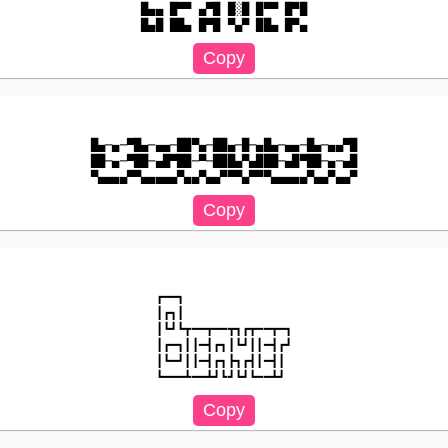
█▄▄ █▀▀ ▄▀█ █░█ █▀▀ █▀█

█▄─▄─▀█▄─▄▄─██▀▄─██▄─█─▄█▄─▄▄─█▄─▄▄▀█

██─▄─▀██─▄█▀██─▀─███▄▀▄███─▄█▀██─▄─▄█

┏━━┓

┃┏┓┃

┃┗┛┗┳━━┳━━┳┓┏┳━━┳━┓

┃┏━┓┃┃━┫┏┓┃┗┛┃┃━┫┏┛

┃┗━┛┃┃━┫┏┓┣┓┏┫┃━┫┃
