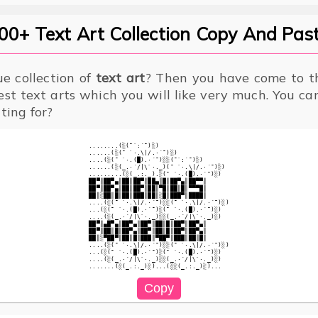
00+ Text Art Collection Copy And Past
ue collection of
text art
? Then you have come to th
est text arts which you will like very much. You c
ting for?
........(░(¯`:´¯)░)

......(░(¯ `·.\|/.·´¯)░)

....(░(¯ `·.(█).·´¯)░░(¯`:´¯)░)

......(░(_.·´/|\`·._)(¯ `·.\|/.·´¯)░)

.........(░(_.:._).░(¯ `·.(█).·´¯)░)

██▀║██▀▄║██║██▀║██▄║█║██▀▄║██▀▀║

██▀║██▀▄║██║██▀║██║▀█║██║█║▀▀▀█║

██║░██║█║██║███║██║░█║███▀║████║

....(░(¯ `·.\|/.·´¯)░░(¯ `·.\|/.·´¯)░)

...(░(¯ `·.(█).·´¯)░(¯ `·.(█).·´¯)░)

....(░(_.·´/|\`·._)░░(_.·´/|\`·._)░)

██▀║▄█▀▄║██▀▄║██▀║██║█║██▀║██▀▄║

██▀║██║█║██▀▄║██▀║██║█║██▀║██▀▄║

██║░▀██▀║██║█║███║▀██▀║███║██║█║

....(░(¯ `·.\|/.·´¯)░░(¯ `·.\|/.·´¯)░)

...(░(¯ `·.(█).·´¯)░(¯ `·.(█).·´¯)░)

....(░(_.·´/|\`·._)░░(_.·´/|\`·._)░)
