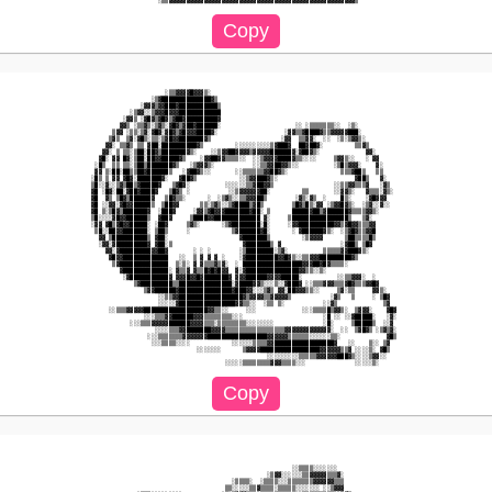
                     ░▒▒▓▓▓▓█▓▓▓▒░                                                      

                 ░▒▓██████████████▓▒                                                    

              ░▓▓▓▒▓▓███▓███████████▒                                                   

           ░▒▓▓░░▒▓▓▓█▓▓▓████████████                                                   

         ░▓▓▒ ░▓█▓▒▓█▓▒▓██▓█████████▓                                                   

        ▓▓▒ ░▒▒▓▒░▒▓▒░▓█▓▒▓██▓██████░                     ░░ ░▒▒▒▒▒▒▒░░  ░▒░            

      ▒▓▓ ░▒▒░▒▓░▓█▓░▓█▓▒▓█▓▓▓████▓░                   ░▓▓▒▒▓████▓▒▒▓▓▓▓▓███░           

     ▒▓▒  ▒▓░▓█▒░▒▒░▒▓█▓▓███████▓▒                    ░▓▓  ▒▒▓▓░  ░░  ░▒░▒▓▓▒░          

    ▓▓░ ▒▒▓▒ ▒▒ ▓██░██████████▓▒         ░░░░░░░░░░▒▓███▓  ██▓██▓░         ▒▒▓▒         

   ▓▓░ ▒ ▒▒░▒██░██▓▒███████▓▒░    ░░▒▓▓██▓▓▓▓▒▓▓▓▓▓██████▓░▓██▓▒░             ▓▓░       

  ▓█░ ▓▓ █▓░▒██░██▓▓█████▓▒    ░▓▓██▓▓▒▒▒▒░░  ░░▒▓▓▓▓████▓▒▒░░░░     ▒▓▓▒░░   ░ ▓▓      

 ░█▒  ▒▒ ▒▒░▒██▒███████▓▒   ░▒▓▓▓▒░           ░░▒▒▓▓██▓▓▒░░          ░▒█▒▓▓▓░    ▓░     

 ▓▓ ▒░██░██▒▒██▓██████▒   ░▓██▓▒░░       ░░▒▒▒▒▒▒▓▓██▓▒░               ▒▒▒▓██▒   ▒▒     

░█▒ ▒ ▓▓ ▓█▓░███████▓░   ▓██▓▒            ░░▒▓▓███▓▒░                      ▓██▒   ▓░    

▒█░░▓░░▒▓▒██▒▓█████▓   ▒▓█▓░          ░░░░░░▒▒▓██▓▓▒                 ░░▒▒▓▓▒▒▒▓   ░▓▒   

▓█ ░█▓░██░▓██▓████▓   ▒█▓▒ ░           ░░▒▓▓▓▓▓▓██░         ▒▒       ░░▓▓▒░   ▓▒▒▒░▓▒░  

▓█  ▓▒ ▒█▓▒██████▓   ▒█▓▒▒░      ░  ░▒▓▒░░▒▒▓▓▓██▒        ░▓▒░▓▒  ░    █▒░    ░▓█▓▓▓    

▓█ ░░▓▓░▓█▓▓█████▒  ▒██▓▓      ▒▒░▒▓▒░░▒▓████▒▓█▒        ▒█▓▒█▒░▓▓ ░▒▓▓█▓▒░  ░▒▓░░▓░░   

▓█ ▒░▒█▓▒███████▓  ░███▓     ░▓▓▒▓█▓▓▓███████▓██░ ▒      █████▓██▒▓██████▓▒▒▒▒▓▓▒░      

▒█░░░░▓█▓▓██████▒  ▓██▓     ▒████▓▓█████████████ ▓░     ▒████████████████▒   ▒▓░        

░▓▓ ▓█▒▓█▓▓█████░ ░██▓     ▒▓▒░      ░▒▓████████░█░     ░▓▓██████████▓▓▒▓█▓▓▒▒▒▓▓       

 ▒█░░██▓▓███████░ ▒██▒     ░            ▒▓██████▓█░      ░ ▓██████▓▒░  ░▒▓█▓▒▒▓▓█       

  ▓▓ ▒██████████▒ ▓██░                    ▓███████▒         ░▒▓▓▓▓      ▒██▒▒▒▒█▒       

  ░▓▓░▓█████████▓ ▓██░▒                    ▓███████▒ ▓                 ░▓██▒ ▒█▓        

    ▓▓░▓█████████▓▓██▓       ░ ░ ░        ░▒████████░▒▓░          ▒▒▒▒▒▓▓███▓▒░         

     ▓█▓▓█████████████   ░░  ▒ ▓ ▓ ▓ ░    ░▓█████████▓▓█▓▒░░▒▒▓▓▓█████████▓▒            

      ▒▓██████████████  ▒░▒░ ▓ ▓▒▒▒▓▒▓░  ░ █████████████████▓▓▓██▓█▓▒▒▒▒░               

        ▓█████████████░ ▓▒▒▓ ▓▒▒█▓█▓█▓▓  ▓░▓███████████████▓▓▒▒░░▒░                     

         ░▓███████████▓ ▓▓▓█▓▓█▓███████▓ ▓▓▓██████▓▓▓▓█████░          ░░▒▒▓▓▓░  ░       

            ▒▓█████████▒▒███████████████░▓████▓▓▒░░░▒░░▓███▓ ░░▒▒▒▓▓▓▒▒▒▓█▓▒▒▒▓▓█▓      

               ▒▓▓██████▓███████████████▓███▓▓░░░▒▓▒ ▓▓░██▓▓▓▒▒░░     ▒▓░▒▒     ▓▓▒░    

                   ░░▒▒▓▓██████████████████▓▒▓▓▓▓▒▒▓▓▓▓▓▒           ░▓▒   ▒     ░ ▒█▓   

                   ░░░░░▓████████████████▓▓▒▒░░  ░▒▒ ▒░           ░░▓▒             ▒▓   

     ░░▒▒▒▓▓▓▓▓██████████████████▓▓▒▒░░     ░░░             ░░░▒▒▒▒█▒▓▓▒░  ▒▓▓▓░    ▓█▓ 

               ░░░▒▒▒▓▓██████▓▓▓▒▒▒▒▒▒▒▒░░░                       ░█ ░░ ░░▓█████░   ░▓░ 

           ░░░▒▒▒▓▓▓▓▓██████▓▓▓▓▒▒▒░▒▒▒▒▒▒▒▒░░░░░░░░              ░█░     ▒█████▒  ░░▓  

                  ░░░░▒▒▒▓▓███████▓▓▓▓▒▒▒▒▒▒▒▒▒▒▒▒▒▒▒▒▒▓▓▓▓▓▓▓▓▓▓▓▓▓░  ░░  ▒▓█▓▒ ░▒▓▒▓░ 

                ░░░▒▒▒▒▒▒▒▓▓▓▓▓▓▓█████████████████▓▓▓▓▓▓▒▒▒▒▒▒░░░░░░▒▒░             ▓█▒ 

                 ░░░▒▒▒▒░░░░            ░░░░░░▒▒▒▒▓▓█████████████████▓   ░░    ▒░░ ▒▓   

                              ░░░░░░░      ▒▓▓▓▓█████████████████▓▓▓▓▓▓▒▒▓ ░░░░▒░ ▓█▒   

                                                  ░░░░░░░░░▒▒▒▒▒▓▓▓▓▓▓███▓▒░░░░▒▓▓░░    

                                                         ░░▒▒▒▒░░░░░░░                  

                                                  ░▒▓▓░░░░░░▒▒▓▓▓▓▓▒▒▒▓░                

                                        ░▒▒▒▒░  ░▒▒▒▒░░░▒▒▒▒▒▒▒▓▓▓▓▓▓▒▒▒                

                                      ▒▒░░░░░▒▒▓▒▒▒▒░▒▒▒▒▒░░░░░░░ ░░▒▓▓▓                
