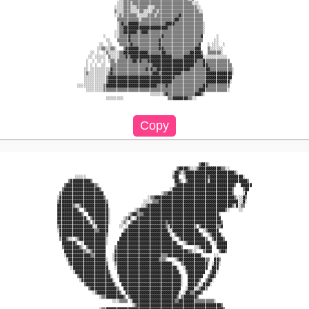
                           ░░░▒▒▒░▒▒▒▒▒▒▒▒▒▒▒▒▒▒▒▒▒▒▒▒▒▒▒▒▒▒▒░░░                        

                          ░░░░▒▒▒░░░▒▒▒▒▒░░░▒▒▒▒▒▒▒▒▒▒▒▒▒▒▒▒▒▒▒░░                       

                          ▒░░░▒▒▒░░░░▒▒░░░░▒▒░▒▒▒▒▒▒▒▒▒▒▒▒▒▒▒▒▒▒░░                      

                          ░░▒░▒▒▒▒▒▒░░░░░▒▒▒░▒▒▒▒▒▒▒▒▒▒▓▒▒▒▒▒▒▒▒▒▒                      

                           ▒▒▒▒▒▒▒▒▒▒░▒▒▒▒▒▒▒▒▒▒▒▒▒▒▒▓▓▒▒▒▒▒▒▒▒▒▒▒                      

                           ░▒▓▒▒▓▓▓▓▓▒▒▒▒▒▒▒▒▒▒▒▒▓▓▓▓▒▒▒▒▒▒▒▒▒▒▒▒▒░                     

                           ░▒▒▓▓▓▓▓▓▓▓▓▓▓▓▓▓▓▓▓▓▓▓▒▒▒▒▒▒▒▒▒▒▒▒▒▒▒▒░                     

                          ░░▒▒▓▓▓▓▓▓▒▒▓▓▓▒▒▒▒▒▒▒▒▒▒▒▒▒▒▒▒▒▒▒▒▒▒▒▒▒░                     

                     ░    ░░▒▒▒▒▓▒▒▒▒▒▒▒▒▒▒▒▒▒▒▓▒▒▒▒▒▒▒▒▒▒▒▒▒▒▒▒▒▓      ░               

                      ░░   ▒▒▒▒▒▓▒▒▒▒▒▒▒▒▒▒▒▒▒▓▒▒▒▒▒▒▒▒▒▒▒▒▒▒▒▒▒▒▒     ░░               

                   ░░  ░░   ▒▒▒▒▒▓▒▒▒▒▒▒▒▒▒▒▒▒▓▒▒▒▒▒▒▒▒▒▒▒▒▒▒▒▒▒▓   ░ ░░░  ░            

                  ░░▒▒░░▒▒░   ▒▓▓▓▓▓▓▒▒▒▒▒▒▒▒▒▓▓▒▒▒▒▒▒▒▒▒▒▒▒▒▒▓▓▓   ▒░░░░░░             

               ░░ ░  ░▒░░░░░▒▒▓▓▓▓▓▓▓▓▓▓▓▒▒▒▒▒▒▓▓▒▒▒▒▒▒▒▒▒▒▒▓▓▓▓▓▒  ▒▒▒▒▒▒░             

              ░░ ░░░░░ ▒░░░░▒▒▒▓▒▓▓▓▓▓▓▓▓▓▓▓▓▓▓▓▓▓▓▓▒▒▒▒▒▓▓▓▓▓▓▓▓▓░░░░░░░░░░░           

             ░  ░ ░░ ░ ░▒▒░▒▒▒▒▒▒▒▓▓▒▓▒▒▒▓▓▓▓▓▓▓▓▓▓▓▓▓▓▓▓▓▓▓▓▓▓▒▒▒▓▒▒▒▒▒▒▒▒▒▒▒          

             ░ ░ ░  ░░  ▒▒▒▒▒▒▒▒▒▒▒▒▒▒▒▒▒▒▒▓▓▓▓▓▓▓▓▓▓▓▓▓▓▓▓▓▓▓▒▒▒▒▓▓▒▒▒▒▒▒▒▒▒▒▒         

            ░░ ░░░░░░░░░▓▒▒▒▒▒▒▒▒▒▒▒▒▒▒▒▓▒▓▒▒▓▓▓▓▓▓▓▓▓▓▓▓▓▓▓▒▒▒▒▒▒▒▓▓▒▒▒▒▒▒▒▒▒▒░        

            ░▒░░░░░░░░░▒▓▒▒▒▒▒▒▒▒▒▒▒▒▒▒▒▒▒▒▓▓▓▒▓▓▓▓▓▓▓▓▓▒▒▒▒▒▒▒▒▒▒▒▓▓▓▓▓▓▓▓▓▓▓▓░        

            ░░░░░░░░░░▒▓▓▓▓▓▓▓▓▓▓▓▓▓▓▓▓▓▓▓▓▓▓▓▓▓▓▓▓▓▓▒▒▒▒▒▒▒▒▒▒▒▒▒▒▓▓▓▓▓▓▓▓▓▓▓▓         

            ░░░░░░░░░░▒▓▓▓▓▓▓▓▓▓▓▓▓▓▓▓▓▓▓▓▓▓▓▓▓▓▓▓▓▓▒▒▒▒▒▒▒▒▒▒▒▒▒▒▒▓▓▓▓▓▓▓▓▓▓▓░         

         ░░░░░░░░░░░░▒▓▓▓▓▓▓▓▓▓▓▓▓▓▓▓▓▓▓▓▓▓▓▓▒▒▒▒▓▒▒▒▒▒▒▒▒▒▒▒▒▒▒▒▒▓▓▒▒▒▒▒▒▒▒▒▒          

             ░░░░░░░░▒▒▒▒▒▒▒▒▒▒▒▒▒▒▒▒▒▒▒▒▒▒▒▒▒▒▒▒▒▒▒▒▒▒▒▒▒▒▒▒▒▒▒▓▓▓▒▒▒▒▒▒▒▒▒▒░          

                                          ░░░░░░▒▓▒▒▒▒▒▒▒▒▒▒▒▒▓▓▓▒░                     

                      ░░░░░░░░                    ▒▒▓▓▓▓▓▓▓▒▒░░                         

                                                                ▒▓▓▒░                   

                                                      ▒▓▓▓▓▒░░░▒▓▓▓▓▓▓▓▓▓▓▒▒░░          

                                                    ░▓▓▒░▒▓▓▓▓▓▓▓▓▓▓▓▓▓▓▓▓▓▓▓▓▓▓▒░      

        ░░░░░                                       ▒▓▓  ░▓▓▓▓▓▓▓▓▓▓▒▓▓▓▓▓▓▓▓▓▓▓▓▓▓▓░   

     ▒▓▓▓▓▓▓▓▓▓▒                                     ▓▓▒░ ▒▓▓▓▓▓▓▓▓▓░▓▓▓▓▓▓▓▓▓▓▓▓▓▓▓▓▓▒ 

   ▒▓▓▓▓▓▓▓▓▓▓▓▓▓▒░                                  ▒▓▓▓▓▓▓▓▓▓▓▓▓▓▓▓▓▓▓▓▓▓▓▓▓▓▓▒  ▓▓▓▓▓

  ▒▓▓▓▓▓▓▓▓▓▓▓▓▓▓▓▓▒                               ░▓▓▓▓▓▓▓▓▓▓▓▓▓▓▓▓▓▓▓▓▓▓▓▓▓▓▓▒    ▒▓▓ 

 ▒▓▓▓▓▓▓▓▓▓▓▓▓▓▓▓▓▓▓▓                          ░▒▒▓▓▓▓▓▓▓▓▓▓▓▓▓▓▓▓▓▓▓▓▓▓▓▓▓▓▓▓▓▒    ░▓  

░▓▓▓▓▓▓▓▓▓▓▓▓▓▓▓▓▓▓▓▓▒                   ░▒▒▓▓▓▓▓▓▓▓▓▓▓▓▓▓▓▓▓▓▓▓▓▓▓▓▓▓▓▓▓▓▓▓▓▓▓▓▒░░░▓▒  

▒▓▓▓▓▓▓▓▓▓▓▓▓▓▓▓▓▓▓▓▓▓▒                ░░░░▒▒▒▓▓▓▓▓▓▓▓▓▓▓▓▓▓▓▓▓▓▓▓▓▓▓▓▓▓▓▓▓▓▓▓▓▓▓▓░░▓░  

▓▓▓▓▓▓▓▒░░▒▓▓▓▓▓▓▓▓▓▓▓▓               ░░▒▓▓▓▓▓▓▓▓▓▓▓▓▓▓▓▓▓▓▓▓▓▓▓▓▓▓▓▓▓▓▓▓▓▓▓▓▓▓▒░▓░▒▒   

▓▓▓▓▓▓▓▓▓▒  ▒▓▓▓▓▓▓▓▓▓▓░           ░▒▓▓▓▓▓▓▓▓▓▓▓▓▓▓▓▓▓▓▓▓▓▓▓▓▓▓▓▓▓▓▓▓▓▓▓▓▓▓▓▒░    ░░    

▓▓▓▓▓▓▓▓▓▓▓▒  ▓▓▓▓▓▓▓▓▓░        ░▒▓▓▒▒▒▓▓▓▓▓▓▓▓▓▓▓▓▓▓▓▓▓▓▓▓▓▓▓▓▓▓▓▓▓▓▓▓▓▓░              

▓▓▓▓▓▓▓▓▓▓▓▓▓░ ▒▓▓▓▓▓▓▓░      ░▒▓░ ░▓▓▓▓▓▓▓▓▓▓▓▓▓▓▓▓▓▓▓▓▓▓▓▓▓▓▓▓▓▓▓▓▓▓▓▓▓▓              

▓▓▓▓▓▓▓▓▓▓▓▓▓▓▒ ▒▓▓▓▓▓▓░     ░▒░ ▒▓▓▓▓▓▓▓▓▓▓▓▓▓▓▓▒▓▓▓▓▓▓▓▓▓▓▓▓▓▓▓▓▓▓▓▓▓▓▓▓▒             

▒▓▓▓▓▓▓▓▓▓▓▓▓▓▓▓░░▓▓▓▓▓     ░░ ░▓▓▓▓▓▓▓▓▓▓▓▓▓▓▓▓▓▒░▓▓▓▓▓▓▓▓▓▓▓▒ ▒▓▓▓▓▓▓▓▒▒▓             

░▓▓▓▓▓▓▓▓▓▓▓▓▓▓▓▓▒▒▓▓▓▓       ▒▓▓▓▓▓▓▓▓▓▓▓▓▓▓▓▓▓▓▓░░▓▓▓▓▓▓▓▓▓▓▓▓  ░▒▓▓▓▓▓               

 ▓▓▓▓▓▓▓▓▓▓▓▓▓▓▓▓▓▓▓▓▓▒      ▓▓▓▓▓▓▓▓▓▓▓▓▓▓▓▓▓▓▓▓▓▓░ ▒▓▓▓▓▓▓▓▓▓▓▓▒  ░▒▓▓▓▓░             

 ▒▓▓▒░░ ░▒▓▓▓▓▓▓▓▓▓▓▓▓░     ▓▓▓▓▓▓▓▓▓▓▓▓▓▓▓▓▓▓▓▓▓▓▓▓░  ▒▓▓▓▓▓▓▓▓▓▓▓▒  ▒▓▓▓▓▒            

  ▓▓▓▓▓▓▒  ░▓▓▓▓▓▓▓▓▓▓░    ▓▓▓▓▓▓▓▓▓▓▓▓▓▓▓▓▓▓▓▓▓▓▓▓▓▓▓░  ░▒▓▓▓▓▓▓▓▓▓▓░ ░▓▓▓▓▓           

  ▒▓▓▓▓▓▓▓▒░ ▒▓▓▓▓▓▓▓▓    ▒▓▓▓▓▓▓▓▓▓▓▓▓▓▓▓▓▓▓▓▓▓▓▓▓▓▓▓▓▓▒     ░░▒▓▓▓▓▓  ▓▓▓▓▓           

   ▓▓▓▓▓▓▓▓▓▒░░▒▓▓▓▓▓▓    ▓▓▓▓▓▓▓▓▓▓▓▓▓▓▓▓▓▓▓▓▓▓▓▓▓▓▓▓▓▓▓▓▓▒▒░░   ▒▓▓▓   ▒▓▓▒           

   ░▓▓▓▓▓▓▓▓▓▓▓▒▒▓▓▓▓▓   ░▓▓▓▓▓▓▓▓▓▓▓▓▓▓▓▓▓▓▓▓▓▒▒▒▓▓▓▓▓▓▓▓▓▓▓▓▓▓▓░     ░░               

    ░▓▓▓▓▓▓▓▓▓▓▓▓▓▓▓▓▓░  ░▓▓▓▓▓▓▓▓▓▓▓▓▓▓▓▓▓▓▓▓▒▒▒░   ░▒▓▓▓▓▓▓▓▓▓▓▓▓▒▒  ▓▓▒              

     ▒▓▓▓▓▓▓▓▓▓▓▓▓▓▓▓▓▒   ▒▓▓▓▓▓▓▓▓▓▓▓▓▓▓▓▓▓▓▓▓▓▓▓▓▓░   ▒▓▓▓▓▓▓▓▓▓▓▓░ ░▓▓░              

      ░▓▓▓▓▓▓▓▓▓▓▓▓▓▓▓▓   ░▓▓▓▓▓▓▓▓▓▓▓▓▓▓▓▓▓▓▓▓▓▓▓▓▓▓▓░  ░▓▓▓▓▓▓▓▓▓▓  ▓▓▓               

       ░▓▓▓▓▓▓▓▓▓▓▓▓▓▓▓▒   ▓▓▓▓▓▓▓▓▓▓▓▓▓▓▓▓▓▓▓▓▓▓▓▓▓▓▓▓░  ▒▓▓▓▓▓▓▓▓  ▒▓▓░               

         ▒▓▓▓▓▓▓▓▓▓▓▓▓▓▓░  ░▓▓▓▓▓▓▓▓▓▓▓▓▓▓▓▓▓▓▓▓▓▓▓▓▓▓▓▓░  ▓▓▓▓▓▓▓  ▒▓▓▒                

          ░▓▓▓▓▓▓▓▓▓▓▓▓▓▓░  ▓▓▓▓▓▓▓▓▓▓▓▓▓▓▓▓▓▓▓▓▓▓▓▓▓▓▓▓░  ▓▓▓▓▓▒  ▒▓▓░                 

            ▒▓▓▓▓▓▓▓▓▓▓▓▓▓░  ▓▓▓▓▓▓▓▓▓▓▓▓▓▓▓▓▓▓▓▓▓▓▓▓▓▓▓░  ▓▓▓▓▒ ░▓▓▓░                  

              ▒▓▓▓▓▓▓▓▓▓▓▓▓▒  ▓▓▓▓▓▓▓▓▓▓▓▓▓▓▓▓▓▓▓▓▓▓▓▓▓▓  ░▓▓▓░░▒▓▓▒                    

                ░▒▓▓▓▓▓▓▓▓▓▓▒  ▓▓▓▓▓▓▓▓▓▓▓▓▓▓▓▓▓▓▓▓▓▓▓▓░ ░▓▓▒▒▓▓▓▒                      

                   ░▒▒▓▓▓▓▓▓▓▓▒ ▒▓▓▓▓▓▓▓▓▓▓▓▓▓▓▓▓▓▓▓▓▓▒ ▒▓▓▓▓▓▓▒                        

                         ░░░▒▒▒▒ ░▓▓▓▓▓▓▓▓▓▓▓▓▓▓▓▓▓▓▓▒▒▓▓▓▓▓▓▓▒▒▒▒▒▒▒▒▒░                

                                  ░▒▓▓▓▓▓▓▓▓▓▓▓▓▓▓▓▓▓▓▓▓▓▓▓▓▓▓▓▓▓▓▓▓▓▓▓▓▓▓▒             
