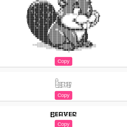
             ░▒▒▒░░░░░░░░░           ░▒░▒▓▓▓▒▒▒░▒▒▒▒▒▒▒▒▒▒░░▒▒▒▒▒▒▒▒▒░░▒▓▒              

          ░▒▒░░░░▒▒▒▒▒▒▒▒▒▒░░        ░▒▒▒░░▒▓▓▓▒▒▒▒▒▒▒▒▒▒▓▓▓▒▒▒▒▒▒▒▒▒▒▒▓▓▓▒░            

        ▒▓░░▒▓▒▓▓▒▓▒▓▓▓▓▓▓▓▒▒▒░       ▓▓▒▒░░░▒▓▓▓▒▒▒▒▒▒▓▓▓▓▓▓▒▒▒▒▒▒▒▒▒▒▓▓▓              

      ░▓▒░▒▓▓▓▓▓▓▓▓▓▓▓▓▓▒▒▓▓▓▓▓▓░      ░▓▓▓▓▓▓▓▒▒▒▒▒▒▒▓▒▒▒▒▒▒▒▒▒▒▒▒▒▒▒▒▒▒▒▓             

      ▓▓▒▓▓▓▒▒▓▓▓▓▓▓▓▓▓▓▓▓▒▒▓▓▓▓▓░       ▒▓▓▓▒▒▒▒▒▒▒▒▒▒▒▓▒▒▒▓▓▒▒▒▒▒▒▒▒▒▒▓▒▓▒            

    ░▓▓▓▓▓▓▓▓▓▓▓▓▓▒▓▓▓▓▓▓▓▓▓▓▓▓▓▓▓░     ▓▒░▒▒▒▒▒▒▒▒▒▒▒▓▓      ▓▒▒▒▒▒▒▒▒ ░▒▒▓            

    ▓▓▓▓▒▒▓▓▓▓▓▓▓▓▓▓▓▓▓▓▓▓▓▓▓▓▓▓▒▓▓   ▒▒░░▒▒▒▒▒▒▒▒▒▒▒▒▓░    ░▒▓▓▒▒▒▒▒▒░░▓▓▒▓▒▒▒▒░       

    ▓▓▓▓▓▒▓▓▒▓▓▓▓▓▓▓▓▒▓▓▓▒▓▓▒▒▓▓▓▓▓▒▒▒░░▒░░░▒▒▒▒▒▒▒▒▒▒▓░    ▒▓▓▓▒▒▒▒▒▒▒▒▒▒▓▒░░░░▒▒░     

   ░▓▓▓▓▓▓▓▓▓▓▒▓▓▓▓▓▓▓▓▓▓▓▓▒▒▓▓▒▓▓▓▓▓▓▒░░░░▒▒▒▒░░░░   ░░░░░ ▒▓▒▒▒▒▓▓▓▓▒▒▒▓▓▒░▒▒░  ▒░    

   ▒▓▓▓▓▓▓▓▒▓▓▓▓▓▓▓▒▓▓▓▓▓▓▓▒▒▓▓▓▓▓▓▓▓░▒▒▒▒▒▒▒░             ░░      ░▒▓▓▓▓▓░   ░▒░░▒▓░   

   ▒▓▓▓▓▓▓▓▓▒▓▓▓▓▓▓▓▓▒▓▓▓▓▓▓▓▓▓▓▓▓▓▓▒▓▓▒▒▓▒░              ░          ░▒▓▒░     ░▒░▓░    

   ░▓▓▓▓▓▓▓▓▓▓▓▓▓▒▓▓▓▓▓▓▓▒▓▓▒▓▓▓▓▓▓▓▒▓▓▓▓▒░           ░▒▓▒             ░      ░▓░░▓     

   ░▓▓▓▓▓▓▓▒▒▓▓▓▓▓▓▓▓▓▓▓▓▓▓▓▓▓▓▓▓▓▓░▒▓▓▓▓▒░          ░▒▒▓▒░          ░▒▒░   ░░▓▒░▒▓     

    ▓▓▓▓▓▓▓▓▓▓▓▒▓▓▓▓▓▓▓▓▒▒▓▓▓▓▓▓▓░ ▒▓▓▓▓▓▓░░             ▒▓▓▒░░░░░▒▒▒▒░░▒▒▓▓▒▒░░▓░      

    ░▓▓▓▓▓▓▓▓▓▓▓▓▒▓▓▓▓▓▓▓▓▓▓▓▓▓░ ▒▒▒▒▒▓▓▓▓▓▓▒░░            ░▒▒▒▓▓▒░  ░░  ▒▒░░▒▒▒        

     ▒▓▓▓▓▓▓▓▒▓▓▓▓▓▓▓▓▒▓▓▓▓▓▓▓░░▒▒▒▒▒▒▒▒▓▒▓▓▓▒▒░░            ░░▒▓░   ░░ ░▓▒▒▒░          

      ▓▓▓▓▓▓▓▓▒▒▓▓▓▓▓▓▓▓▓▓▓▓▓ ░▒▒▒▒▒▒▒▒▒▒▒▒▒▒▓▓▓▓▓▒▒░░░░░░░░░░░░▒▓░  ▒░░▒░              

       ▒▓▓▓▓▓▓▓▓▓▓▓▓▓▓▓▓▓▓▓▒ ▒▒▒▒▒▒░░░▒▒▒▒▒▒▒▒▒▒▒▓▓▓▓▓▓▓▓▓▓▓▓▓▓▓▓▒▒▓▓▓░                 

        ▓▓▓▓▓▓▓▓▓▓▓▓▓▓▓▓▓▓▓ ░▒▒▒▒▒▒▒▒▒▒░░▒▒▒▒▒▒▒▒▒▒▒▒▒▒▒▒░░░░░░░░░░▒▓▓                  

         ▒▓▓▓▓▓▓▓▓▓▓▓▓▓▓▓▓▒░▒▒▒▒▒▒▒▒▒▒▒▒░░░▒▓▒▒▒▒▒▒▒▒░░▒▒▒         ▓▓▓░                 

           ▓▓▓▓▓▓▓▓▓▓▓▓▓▓▓▒▓▒▒▒▒▒▒▒▒▒▒▒▒▒▒░░▒▓▒▒▒▒▒▒▒▒░░▒▓░     ░░▓▓▓▓▓                 

            ░▓▓▓▓▓▓▓▓▓▓▓▓▓▓▓▒▒▒▒▒▒▒▒▒▒▒▒▒▒▒▒▒▓▓▒▒▒▒▒▒▒▒░▒▒▓░   ░▒▓▓▒▓▓▓                 

              ░▓▓▓▓▓▓▓▓▓▓▓▓▓▒▒▒▒▒▒▒▒▒▒▒▒▒▒▒▒▒▒▓▓▓▒▒▒▒▒▒▒▒▒▓▒ ░░░▒▓▒▓▓▓▓                 

                 ▒▓▓▓▓▓▓▓▓▓▓▓▒▒▒▒▒▒▒▒▒▒▒▒▒▒▒▒▒▓▒▒▓▒▒▒▒▒▒▒▒▓▒░░▒▓▓▓▓▓▓▓░                 

                   ░▒▓▓▓▓▓▓▓▓▓▒▒▒▒▒▒▒▒▒▒▒▒▒▒▒▓▓▒░▒▓▓▒▒▒▒▒▒▓▓▒▓▓▓▒▓▓▓▓▓▒▒▒░              

               ░░░░░░░▒▒▓▓▓▓▓▓▓▓▒▒▒▒▒▒▒▒▒▒▒▓▓▓▓▓▓▓▓▓▓▓▒▒▒▒▒▓▓▓▒▒▓▓▒▒▒▒▒▓▒▓▓▒            

          ░░░░░░░░░░░░░░░░░▒▒▓▓▓▓▒▒▓▓▓▓▓▓▓▓▒▒▒▒▒▒▒▒▒▓▓▓▓▒▒▒▒▒▓▓▒▓▓▓▓▒▒▒▒▓▓▓▓▒░░░        

               ░░░░░░░░░░░░░░░▒▒▓▓▓▓▓▓▓▒▒▒▒▒▒▒▒▒▒▒▒▒▒▓▒▓▓▓▒▓▓▓▓▓▒▒▒▒▒▓▓▓▒▒▒░░░░░        

                         ░░░░░░░░░░▒▒▒▓▓▓▓▓▓▒▒▒▒▒▒▒▓▒▒▓▓▓▒▒▒░░░░░░░░░░░░░░░             

                                    ░░░░░░░▒▒▓▓▓▓▒▒▓▓▓▓▒░░░░░░░░                        

                                                 ░░                                     

╭━━╮

┃╭╮┃

┃╰╯╰┳━━┳━━┳╮╭┳━━┳━╮

┃╭━╮┃┃━┫╭╮┃╰╯┃┃━┫╭╯

┃╰━╯┃┃━┫╭╮┣╮╭┫┃━┫┃

░█▀▀█ █▀▀ █▀▀█ ▀█─█▀ █▀▀ █▀▀█ 

░█▀▀▄ █▀▀ █▄▄█ ─█▄█─ █▀▀ █▄▄▀ 
