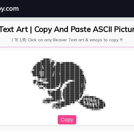
py.com
Text Art | Copy And Paste ASCII Pictu
( ͡ ಠ ʖ̯ ͡ಠ) Click on any Beaver Text art & emojis to copy !!!
                  ░▒▓▓▓▓▓▒▒░                                                            

                ▒▓▓▓▓▓▓▓▓▓▒░▒▒▒ ░                                                       

            ░▓▓▓▓▓▓▓▓▓▓▓▓▓▒▓▓▓▓░░▓▓▓▒░▒▒▓▓▓▓▓▓▓▓▓▓▒░                                    

           ▒▓▓▓▓▓▓▓▓▓▓▓▓▓▓▓▓▓▓░ ▒▓▓▓▓▓▓▓▓▓▓▓▓▓▓▓▓▓▓▓▓▒░                                 

         ▒▓▓▓▓▓▓▓▓░▓▓▓▓▓▓▓▓▓▓▒▒▓▓▓▓▓▓▓▓▓▓▓▓▓▓▓▓▓▓▓▓▓▓▓▓▓▒░                              

        ▒▓▓▓▓▓▓▓▓▓▒▒▓▓▓▓▓▓▓▓▓▓▓▓▓▓▓▓▓▓▓▓▓▓▓▓▓▓▓▓▓▓▓▓▓▓▓▓▓▒                              

       ░░▒▓▓▓▓▓▓▓▓▓▓▓▓▓▓▓▓▓▓▓▓▓▓▓▓▓▓▓▓▓▓▓▓▓▓▓▓▓▓▓▓▓▓▓▓▓▓▓▓▓▒                            

      ░▓▓▓▓▓▓▓▓▒▒▒▒▒▓▓▓▓▓▓▓▓▓▓▒▓▓▓▓▓▓▓▓▓▓▓▓▓▓▓▓▓▓▓▓▓▓▓▓▓▓▓▓▓▒░                          

       ░▓▓▓▓▓▓▓▒▒▒▒▒▓▓▓▓▓▓▓▓▓▒▒▓▓▓▓▓▒▓▓▓▓▓▓▓▓▓▓▓▓▓▓▓▓▓▓▓▓▓▓▓▒                           

        ▒▓▓▓▓▓▓▓▒▒▒▒▓▓▓▓▓▓▓▓▓░▓▓▓▓▓▓▓▓▓▓▓▓▓▓▓▓▓▓▓▓▓▓▓▓▓▓▓▓▓▓▓▓                          

           ░ ▒▓▓▓▓▓▓▓▓▓▓▓▓▓▓▓▓▓▓▓▓▓▓▓▓▓▓▓▓▓▓▓▓▓▓▓▓▓▓▓▓▓▓▓▓▓▓▓▓▒                         

           ░ ░▒▒░▒▒▒▒▒▒▓▓▓▓▓▓▓▓▓▓▓▓▓▓▓▓▓▓▓▓▓▓▓▓▓▓▓▓▓▓▓▓▓▓▓▓▓▓▓▓░                        

        ░▓▓▓▒░▒░ ░░▒▒▒▓▓▓▓▓▓▓▓▓▓▓▓▓▓▓▓▓▓▓▓▓▓▒░   ░▒▒▓▓▓▓▓▓▓▓▓▓▓▒                        

        ░▓▓▒░▓▓▓▓▓▒░░░░░▒▓▓▓▓▓▓▓▓▓▓▓▓▒▓▓▓▒   ░▒▓▓▓▓▓▓▓▓▓▓▓▓▓▓▓▒▓                        

         ░░ ▒▒▒▓▓▓▓▓▓▓▓▓▓▓▓▓▓▓▓▓▓▓▓▓░▓▓▒  ░▒▓▓▓▓▓▓▓▓▓▓▓▓▓▓▓▒▓▓▒░                        

              ▒░░░░▒▓▓▓▓▓▓▓▓▓▓▓▓▓▒▓░░▓▒  ░░▒▓▓▓▓▓▓▓▓▓▓▓▓▓▓▓▒▓▓▓                         

               ▒▓▓▓░ ▒▒▓▓▓▓▓▓▓▒▓░  ░▓▒   ▒▓▓▓▓▓▓▓▓▓▓▓▓▓▓▓▓▓▓▓▓▓                         

                   ░░   ░░░░  ░ ░▒▓▓▓░  ▓▓▓▓▓▓▓▓▓▓▓▓▓▓▓▓▓▓▓▓▓▒▒                         

                       ░▓▓▒▒▒▓▓▓▓▓▓▓▓▓ ░▓▓▓▓▓▓▓▓▓▓▓▓▓▓▓▓▓▓▓▓▓░                          

                        ▒▓▓▓▓▓▓▓▓▓▓▓▓▓ ▒▓▓▓▓▓▓▓▓▓▓▓▓▓▓▓▓▓▓▒▓▓                           

                         ▒▒▓▓▓▓▓▓▓▓▓▓▓ ▒▓▓▓▓▓▓▓▓▓▓▓▓▓▓▓▓▓▒▓▓  ░░░░░                     

                            ▒▓▓▓▓▓▓▓▓▓ ░▓▓▓▓▓▓▓▓▓▓▓▓▓▓▓▓▓▓▓░░▓▓▓▓▓▓▓▓▓▓▓▒▒░             

                    ░░▒▒▒▒▒▒▒▒▓▓▓▓▓▓▓▓▒ ▒▓▓▓▓▓▓▓▓▓▓▓▓▓▓▓▓░ ░▓▒▒▒░▒▒▒▒░▓▓▒▓▓▓▓▒░         

                  ░▒▒▓▓▓▓▓▓▓▓▓▓▓▓▒▒▒▒░░  ▒▓▓▓▓▓▓▓▓▓▓▓▒▒▒ ░▓▓▓▒▓▓▒▒▓▒▒░▒▒▒░▒▓▒▓▓▓▓░      

                  ░▒▒▒▒▒▓▒▒░░    ░░▒▒▒▓▓▓▓▓▓▓▓▓▓▓▒▓▓░   ▒▓▓▓▓▒░▓▓░▓▒▓▓▒▓▓▒▒▓▒▒▓▓▓▓▓     

                      ░      ░▒▒▓▓▓▓▓▓▓▓▓▓▓▓▓▓▓▒  ░      ░▒▓▓▓▒▒▒░▒▒░▒▒░▒▒░▓▓▒▓▓▓▓▓▓    

                            ░▒▒▓▒▒▓▓▒▓▓▓▓▒▒░                ░▓▓▓▓▓▓▓▒▒▓░▓▓▒▒▓▓▓▓▓▓▓▓    

                            ░▒░░▓▒▒▒▓▒░                        ░▒▓▓▓▓▓▓▓▓▓▓▓▓▓▓▓▓▓░     

                                  ░                                 ░░▒▒▒▒▒▒▒▒░░        
