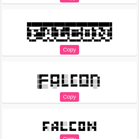
██████████████████████████████████████

█▄─▄▄─██▀▄─██▄─▄███─▄▄▄─█─▄▄─█▄─▀█▄─▄█

██─▄████─▀─███─██▀█─███▀█─██─██─█▄▀─██

▒█▀▀▀ █▀▀█ █░░ █▀▀ █▀▀█ █▀▀▄ 

▒█▀▀▀ █▄▄█ █░░ █░░ █░░█ █░░█ 

█▀▀ ▄▀█ █░░ █▀▀ █▀█ █▄░█
