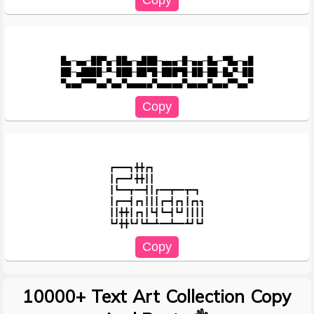
█▄─▄▄─██▀▄─██▄─▄███─▄▄▄─█─▄▄─█▄─▀█▄─▄█

██─▄████─▀─███─██▀█─███▀█─██─██─█▄▀─██

┏━━━┓╋╋┏┓

┃┏━━┛╋╋┃┃

┃┗━━┳━━┫┃┏━━┳━━┳━┓

┃┏━━┫┏┓┃┃┃┏━┫┏┓┃┏┓┓

┃┃╋╋┃┏┓┃┗┫┗━┫┗┛┃┃┃┃

10000+ Text Art Collection Copy