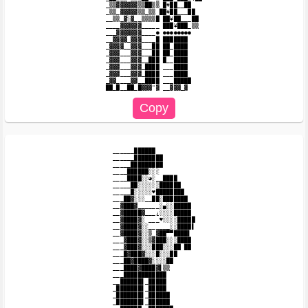
_▒▒▓▓▓▓▓▓▒▒██▒▒ █¥██__██

_▒▒_▓▓▓▓▓▒▒_▒▒ ██¥██___██

__▒▒_▓░▓__▒▒▒▒█ ██¥██___██

____▓▓▓▓▓▓_____ ███¥███_▒▒

___▓▓▓▓▓▓▓____● ●●●●●●●●

__▓▓▓▓_▓▓▓____█ ███████

_▓▓▓▓__▓▓▓___██ ██_████

_▓▓▓___▓▓▓___██ ██_████

_▓▓▓___▓▓▓__███ █__████

_▓▓▓___▓▓▓_████ ___████

_▓▓▓___▓▓▓_████ ___████

_▓▓____▓▓__████ ___█████

______██████

______████████

_____█████████

____██████░░░

____████░░◕░__████

_____██░░░░░░██████

_____█░░░░░♥████████

___██▓░░░__██░███████

__▓███▓______░▄░░█████

__▓█████▓___¿░░░░█████

__▓████▓░ ___♥░░░░█████

__▓████▓░░______░░████▌

__▓████▓░░▒_▓██▀▀████▌

___▓███▓░░▒▓███░░░████

___▓███▓░░░███░░░██ ██

___█▓███▓░░░█░░░██

___██▓████▓░░░░██

___████▓████▓▌▒▒

___████████████

__██████▌_█████

_███████▌_█████

_███████▌_██████

_███████▌_██████
