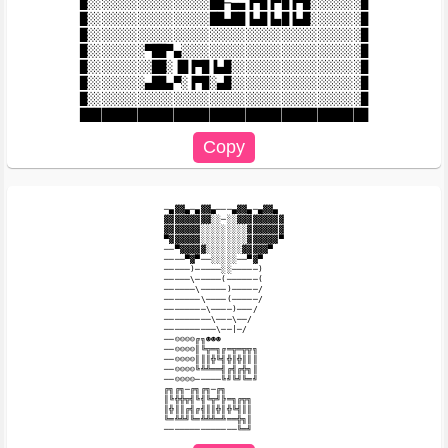
█░░░░░░░░░░░░░░░░░██─▄▄▐▀█▐▀█▐▀█░░░░░░░█

█░░░░░░░░░░░░░░░░░██▄██▐▄█▐▄█▐▄█░░░░░░░█

█░░░░░░░░░░░░░░░░░░░░░░░░░░░░░░░░░░░░░░█

█░░░░░░░░▀██▀▄░░░░░░░░░░░░░░░░░░░░░░░░░█

█░░░░░░░░░██░▐█▐▀█▐▄█░░░░░░░░░░░░░░░░░░█

█░░░░░░░░▄██▄▀░▐▀█░▄█░░░░░░░░░░░░░░░░░░█

█░░░░░░░░░░░░░░░░░░░░░░░░░░░░░░░░░░░░░░█

─▄▓▓▄─▄▓▓▄───▄▓▓▄─▄▓▓▄

▓▓▓▓▓▓▓▓▓░░─░░▓▓▓▓▓▓▓▓▓

▓▓▓▓▓▓▓░░░░░░░░░▓▓▓▓▓▓▓

▀▓▓▓▓▓▓░░░░░░░░░▓▓▓▓▓▓▀

──▀▓▓▓▓▓░░░░░░░▓▓▓▓▓▀

────▀▓▀──░░░░░──▀▓▀

─────)─────░░─────)

─────\─────(──────(

──────\─────)─────/

───────\────(─────/

────────\────)───/

─────────\───\──/

──────────\──|─/

──☺☺☺☺╔╗☻☻☻

──☺☺☺☺║╚╦═╗╔═╦═╦╦╗

──☺☺☺☺║║║╬╚╣╬║╬║║║

──☺☺☺☺╚╩╩══╣╔╣╔╬╗║

──☺☺☺☺─────╚╝╚╝╚═╝

╔╗╔╗─╔╗╔╗─╔╗

║╚╬╬╦╣╚╣╚╦╝╠═╗╔╦╗

║╬║║╔╣╔╣║║╬║╬╚╣║║

╚═╩╩╝╚═╩╩╩═╩══╬╗║
