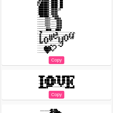
_▓▓X▓▓▓▓▓▓▓__██████_ ███

▓▓_██████▓▓__██████_ ███

▓_███████▓▓__██████_ ███

_████████▓▓__██████ _███

_████████▓▓__▓▓▓▓▓▓_▒▒

_████████▓▓__▓▓▓▓▓▓

_████████▓▓__▓▓▓▓▓▓

__████████▓___▓▓▓▓▓▓

_______▒▒▒▒▒____▓▓▓▓▓▓

_______▒▒▒▒▒ _____▓▓▓▓▓

_______▒▒▒▒▒_____ ▓▓▓▓▓

_______▒▒▒▒▒ _____▓▓▓▓▓

________▒▒▒▒______▓▓▓▓▓

________█████____█████

_'▀█║────────────▄▄───────────​─▄──▄_

──█║───────▄─▄─█▄▄█║──────▄▄──​█║─█║

──█║───▄▄──█║█║█║─▄║▄──▄║█║─█║​█║▄█║

──█║──█║─█║█║█║─▀▀──█║─█║█║─█║​─▀─▀

──█║▄║█║─█║─▀───────█║▄█║─▀▀

──▀▀▀──▀▀────────────▀─█║

───────▄▄─▄▄▀▀▄▀▀▄──▀▄▄▀

──────███████───▄▀

──────▀█████▀▀▄▀

▀██▀─▄███▄─▀██─██▀██▀▀█

─██─███─███─██─██─██▄█

─██─▀██▄██▀─▀█▄█▀─██▀█

_________▄██✿███▄

 _______ ▄██▀██████▄
