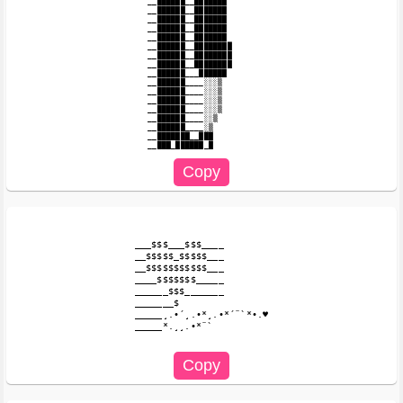
__██████__███████

__██████__███████

__██████__███████

__██████__███████

__██████__███████

__██████__████████

__██████__████████

__██████__████████

__██████___██████

__██████____░░░▒

__██████____░░░▒

__██████____░░░▒

__██████____░░░▒

__██████____░░▒

__██████____░▒

__███████__███

___$$$___$$$____

__$$$$$_$$$$$___

__$$$$$$$$$$$___

____$$$$$$$_____

______$$$_______

_______$

_____¸.•´¸.•*¸.•*´¨`*•.♥

_____*.¸¸.•*¨`
