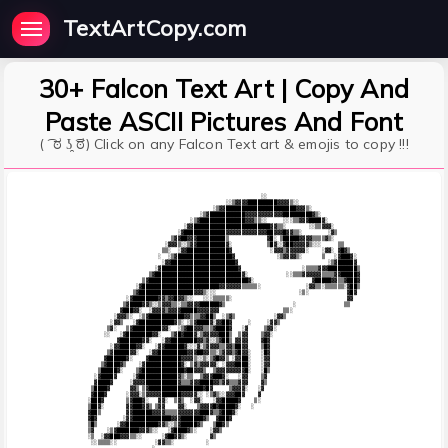
TextArtCopy.com
30+ Falcon Text Art | Copy And
Paste ASCII Pictures And Font
( ͡ ಠ ʖ̯ ͡ಠ) Click on any Falcon Text art & emojis to copy !!!
                                                          ░░                                 

                                               ░░▒▓▓▓▓█████████▓▓▓▓▒░░                       

                                           ░▒▓▓██████████████████████▓▓▓▒░                   

                                       ░▒▓███████████▓▓▓▓▓▓▓▓▓▓▓▓█████████▓▒░                

                                    ░▒▓██████████████▓▓▓▒▒░░     ░░░▒▒▓▓▓████▓░              

                                  ░▓▓████████████████████████▓▓▒▒░       ░░▒▒▓▓▓░            

                                ░▓█████████████▓▓▓▓▓▓▓▓▓▓▓▓▓██▓▓▓█▓▓▒▒░        ░▓▒           

                              ▒▓▓██▓▓▓█████████▒            ▓█░ ▒█████▓▓▓▓▒▒▒▒▓▒░            

                            ░▓▓▓▒░░▒▓▓█████████▓░           ▒█▓░░▓██▓▓▓▓▓▒░░░     ▒▒         

                           ▒▒░  ░▓▓█████████████▓            ░▓▓▓▒▓▓▓▓▓▓░    ░▓▓░ ▓█▓▒       

                          ░  ░▒▓█████████████████▓             ░▒▓▓▓▓▒░      ▒   ░▓███▓░     

                           ░▓▓████████████████████▓                            ░▒▓█████▓     

                         ░▓████████████████████████▓                   ░▒▒▒▒▓▓▓█████████▒    

                       ▒▓███████████████████████████▓░            ░░▒▒▒▓▓▓▓▓▓▒▒▒▒▓▓█████▓    

                     ▒▓███████████████████████████████▓░                  ▓█████▓▓▒▒▓███▓    

                   ░▓████████████████████████▓▓▓▓▓▓▓▒▒▒▒▒░              ░▓▓▒▒░▒▒▒▒▒▒░▓██▒    

                  ▒▓█████████████████▓▓▓▒░░░                          ░▒░            ▓█▓     

                ░▓████████▓▓▒▓▓█▓▓▒░░   ░░░▒▒▒▒▒░                                    ▓▓      

               ▒▓████▓▓▒░░▒▓▓▓▒▒░▒▒▓▓▓▓██████▓▒                     ░               ▒▒       

              ▓███▓▓░  ░▓▓▓▓▒▓▓▓▓█████▓▓▓▓▓▓▓                    ▒▒░                         

            ░▓▓▓▒░  ░▒▓███████████▓▓▒▒▒▓▓██▒  ░▒▓▒            ░▓▓▒                           

           ░▓▓▒   ░▓███████████▓▒░ ░▒▓████▓░▓▓██▓     ░     ░▓▓▒                             

          ▒▓░   ▒▓█████████▓▓░  ░▒▓██▓▓▓▒▒▒▓████▓   ░▓     ▒▓▓░                              

         ░░   ░▓████████▓▓░   ▒▓█▓███▓░▒▓▓▓▓▓███▒  ▒▓▓    ▒▓▓░                               

             ▓███████▓▓░   ░▓▓████████▓▓▒▓░░▒▓██▒ ▓▓▓▓    ▓█▓                                

           ░▓▓█████▓▓░   ░▓▓██████▓░░░▓░▒▓▓▓▓▒▒▓▓▒██▓▓    ▒█▓                                

          ▒▓█████▓▓░   ░▓▓█████████▓▓▓██▓▓▒▒░▒▓▓▓▒▓█▓▓░   ░█▓                                

         ▓██████▓░    ▓██████████▓▓▓▓▒░░▒░▒▓█▓▓▒ ░▓▓██░   ░▓▓                                

        ▒▓████▓▒    ░▓███████████▓░ ▒▓▒▓▓▓▓▓░ ░▓▓▓████░   ░▓▓                                

       ▒█████▓░    ▒▓█████████████▓██▓▓▓▒  ▒▓▓▓▓▓▓▓▓▓█░   ░█▒                                

      ░▓████▓     ░▓████████████▓▒░▒▒  ▒▓▓▓███▓░   ░▓▓    ▒▓                                 

      ▓████▓     ░▓▓▓▓██████████▓▒▒▒▓▓▓████▓▓▒▓▓▒▒▒▓▓▓    ▓▒                                 

     ▒████▓      ▓▓▒ ▒▓█████████████████▓█▓     ▒▓▓▓▓░   ░▓                                  

     ▓███▓      ░▓▓▓░▒▓▓▓▓▓██████▓▓▓▓▓░░ ░▒▓▒░░▓▓▓██▓    ▓                                   

    ░███▓       ▒▓███▓░   ▓▓░  ▒▓▒  ░▓▓░   ░▓▓█████▓    ▒░                                   

    ▒██▓░       ▓▓███▓▓▒ ▒▓▓    ▓▓░   ▒▓▓▓▓█▓█████▓░   ░                                     

    ▓██▒        ▓▓██████▓▓▓▓▒▒▒▒▓▓▓▓▓▓▓███▓▒▒▓███▓░                                          

    ▓█▓        ░▓▓████████████▓▓▓███████▓▒  ▓███▓                                            

    ▒█▒      ░▓▓██████████▓▓▒░░▒▓█████▓▒   ▒██▓▒                                             

    ▒▓    ░▒▓███████▓▓▓▒░░   ░▓████▓▒░    ░▓▓▒                                               

    ░▒  ░▓▓███▓▓▓▒▒░░      ░▓██▓▓▒░       ▓▒                                                 

     ░░▒▒▒▒░░            ░▓▓▒▒░          ░                                                   
