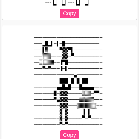
────────────────────────

───▂█▂▌─▌─█────────────

───▌▒────▀▓▓▀▌──────────

───▒▒▒────▓▓─▀──────────

──▒▒▒▒▒──▐▀█────────────

───▀─▀───▐─▌────────────

──────────────▄─────────

─────────███─█─█─██─────

────────▄▄█▄█───█▄▄▄▄───

───────█─▓▓▓─────▒▒▒─▀▀─

───────▀▄▓▓▓────▒▒▒▒▒───

─────────▓▓▓───▒▒▒▒▒▒▒──

─────────▓─▓─────▐─▌────

─────────▓─▓─────▀─▀────
