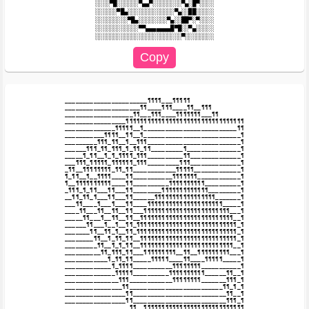
░░░░▀█░░░░░░▀▄▄▀░░░░░░░░▀▄░█▀░░░░

░░░░░░▀█▄░░░░░░░░░░░░░▀▄░░██░░░░░

░░░░░░░░░▀█▄░░░░░░░░▀▄░░██▀░▀░░░░

░░░░░░░░░░░░▀▀▄▄▄▄▄▄▄█▀█░░▀▄░░░░░

_______________________¶¶¶¶___¶¶¶¶¶

_____________________¶¶____¶¶¶____¶¶__¶¶¶

___________________¶¶___¶¶¶____¶¶¶¶¶¶¶___¶¶

_________________¶¶¶¶¶¶¶¶¶¶¶¶¶¶¶¶¶¶¶¶¶¶¶¶¶¶¶¶¶¶¶¶¶

______________¶¶¶¶¶__¶__________________________¶¶

___________¶¶¶¶__¶¶__¶___________________________¶

_________¶¶¶_¶¶__¶__¶¶¶__________________________¶

______¶¶¶_¶¶_¶¶¶_¶_¶¶_¶¶_________¶_______________¶

_____¶_¶¶__¶_¶_¶¶¶¶_¶¶¶__________¶¶______________¶

___¶¶¶_¶¶¶¶¶_¶¶¶¶¶¶_¶¶¶_________¶¶¶______________¶

_¶¶__¶¶¶¶¶¶¶¶_¶¶_¶¶____________¶¶¶¶¶_____________¶

¶_¶¶__¶__¶¶¶¶____¶¶___________¶¶¶¶¶¶¶____________¶

¶__¶¶¶¶¶¶¶¶¶¶____¶¶__________¶¶¶¶¶¶¶¶¶¶__________¶

_¶¶¶_¶_¶¶___¶¶___¶¶________¶¶¶¶¶¶¶¶¶¶¶¶¶_________¶

__¶¶_¶¶_¶___¶¶___¶¶______¶¶¶¶¶¶¶¶¶¶¶¶¶¶¶¶¶_______¶

___¶¶____¶___¶___¶¶____¶¶¶¶¶¶¶¶¶¶¶¶¶¶¶¶¶¶¶¶¶_____¶

____¶¶___¶¶__¶¶__¶¶___¶¶¶¶¶¶¶¶¶¶¶¶¶¶¶¶¶¶¶¶¶¶¶¶___¶

_____¶¶___¶__¶¶__¶¶__¶¶¶¶¶¶¶¶¶¶¶¶¶¶¶¶¶¶¶¶¶¶¶¶¶¶__¶

______¶¶___¶__¶__¶¶_¶¶¶¶¶¶¶¶¶¶¶¶¶¶¶¶¶¶¶¶¶¶¶¶¶¶¶¶_¶

_______¶¶__¶¶_¶__¶¶_¶¶¶¶¶¶¶¶¶¶¶¶¶¶¶¶¶¶¶¶¶¶¶¶¶¶¶¶_¶

________¶¶__¶_¶¶_¶¶__¶¶¶¶¶¶¶¶¶¶¶¶¶¶¶¶¶¶¶¶¶¶¶¶¶¶¶_¶

_________¶¶__¶_¶_¶¶__¶¶¶¶¶¶¶¶¶¶¶¶¶¶¶¶¶¶¶¶¶¶¶¶¶¶__¶

__________¶¶_¶¶¶_¶¶___¶¶¶¶¶¶¶¶¶__¶¶__¶¶¶¶¶¶¶¶¶___¶

____________¶_¶¶_¶¶_____¶¶¶¶¶____¶¶____¶¶¶¶¶_____¶

_____________¶_¶¶¶¶___________¶¶¶¶¶¶¶¶___________¶

______________¶¶¶¶¶__________¶¶¶¶¶¶¶¶¶¶______¶¶__¶

_______________¶¶¶____________¶¶¶¶¶¶¶¶_______¶¶¶_¶

________________¶¶__________________________¶¶_¶_¶

_________________¶¶__________________________¶¶__¶

_________________¶¶__________________________¶¶¶_¶

__________________¶¶__¶¶¶¶¶¶¶¶¶¶¶¶¶¶¶¶¶¶¶¶¶¶¶¶¶¶¶¶
