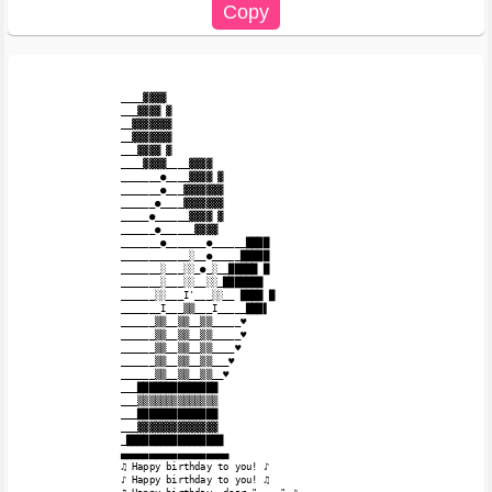
____▓▓▓▓

___▓▓▓▓ ▓

__▓▓▓▓▓▓▓

__▓▓▓▓▓▓▓

___▓▓▓▓ ▓

____▓▓▓▓____▓▓▓▓

_______●____▓▓▓▓ ▓

_______●___▓▓▓▓▓▓▓

______●____▓▓▓▓▓▓▓

_____●______▓▓▓▓ ▓

______●______▓▓▓▓

_______●_______●______████

____________░__●_____█████

_______░___░░_●_░__█████ █

_______░___░░__░░_███████

______░░___I'___░░__ ████ █

_______I___▒▒___I_____███▌

______▒▒__▒▒__▒▒_____♥

______▒▒__▒▒__▒▒_____♥

______▒▒__▒▒__▒▒____♥

______▒▒__▒▒__▒▒___♥

______▒▒__▒▒__▒▒__♥

___██████████████

___▒▒▒▒▒▒▒▒▒▒▒▒▒▒

___██████████████

___▓▓▓▓▓▓▓▓▓▓▓▓▓▓

_█████████████████

▄▄▄▄▄▄▄▄▄▄▄▄▄▄▄▄▄▄▄

♫ Happy birthday to you! ♪

♪ Happy birthday to you! ♫
