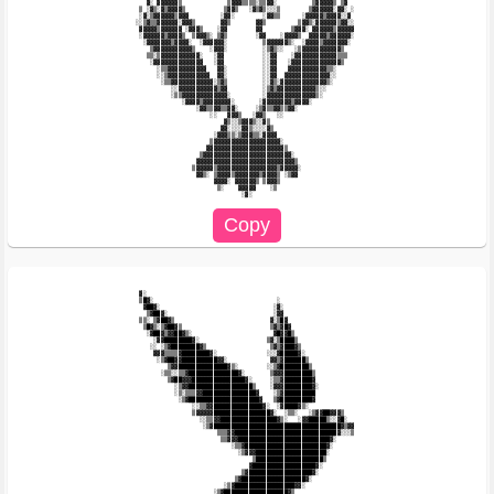
                  ▓░ ▓▓▓▓▓▓▒             ▒▓▓▓▒▒▒▒░▒▒▓▓░          ▒▓▓▓▓▓▒ ▒▓                  

                ▒ ░▓▒░▓▒▓▓▓▓▒           ▒▓▓▒   ░▓▒▓▒░░░▒        ▒▓▓▓▓▓▓░▓▓░ ░                

                ░▓░▒▓▓▓▓▓▓▒▓▓▓         ░▓▓░        ░▓▓▒▒      ░▓▓▓▓▓▒▓▓▓▓░░▓                 

               ░░▒▓▒▒▓▓▓▓▓▓░▓▓▓▒       ▓▓▒       ▓▓▒         ▒▓▓▒░▓▓▓▓▓▓▒▓▓░░                

                ▓▓▓▓▓▒▓▓▓▓▓▓ ░▓▓▓▒    ░▓▓        ▓▓        ▒▓▓▓░ ▓▓▓▓▓▓▒▓▓▓▓▓                

                ░▓▓▓▓▓▓▒▓▓▓▓▒  ▒▓▓▓▒░ ▒▓▒        ░▓▓    ░▓▓▓▓▒  ▓▓▓▓▓▒▓▓▓▓▓▓░                

                 ░▓▓▓▓▓▓▓▒▓▓▓▓░  ░▓▓▓▓▓▓░          ▒▓▓▓▓▓▓▒░  ░▓▓▓▓▒▓▓▓▓▓▓▓░                 

                   ▒▓▓▓▓▓▓▓▓▓▓▓▒    ░▓▓▓░          ░▒▓▒░░   ░▒▓▓▓▓▓▓▓▓▓▓▓▒                   

                  ▒▒░▒▓▓▓▓▓▓▓▓▓▓▓░   ░▓▓           ░░▓▓    ░▓▓▓▓▓▓▓▓▓▓▓▓▒▒▒                  

                   ░▓▓▓▓▓▓▓▓▓▓▓▓▓▓   ░▓▓           ░░▓▓   ░▓▓▓▓▓▓▓▓▓▓▓▓▓▓▒                   

                     ░▒▒▓▓▓▓▓▓▓▓▓▓▓   ▓▓░          ░░▓▓   ▓▓▓▓▓▓▓▓▓▓▓▒▒░                     

                     ░░▒▓▓▓▓▓▓▓▓▓▓▓▓  ▓▓░          ░░▓▓  ▓▓▓▓▓▓▓▓▓▓▓▓▓░░                     

                      ░▒▒▓▓▓▓▓▓▓▓▓▓▓▓░▒▓▒          ░░▓▒░▓▓▓▓▓▓▓▓▓▓▓▓▓▒░                      

                         ░░▓▓▓▓▓▓▓▓▓▓▓▒▓▓          ░▒▓▒▓▓▓▓▓▓▓▓▓▓▓▒░░                        

                         ░▒▒▓▓▓▓▓▓▓▓▓▓▓▓▓░         ░▓▓▓▓▓▓▓▓▓▓▓▓▓▓▒░                         

                            ░▓▓▓▓▒▓▓▓▓▓▓▓▓░       ░▓▓▓▓▓▓▓▓▒▓▓▓▓░                            

                                ░▓▓▒▒▓▓▒▒▓▓░     ░▒▓▒▒▓▓▒▒▓▓░                                

                                    ░░   ▓▓▓▒   ░▓▓▒   ░░                                    

                                        ▓▒░░▒▓▓▓▒░░▓▒                                        

                                       ▓▓░░░░▓▓▒░░░░▓▒                                       

                                     ░▓▓▓▒▒░▒▓▓▓▒▒░▓▓▓▓                                      

                                    ▒▓▓▓▓▓▓▓▓▓▓▓▓▓▓▓▓▓▓▓░                                    

                                   ▓▓▓▓▓▓▓▓▓▓▓▓▓▓▓▓▓▓▓▓▓▓▒                                   

                                 ▒▓▓▓▓▓▓▓▓▓▓▓▓▓▓▓▓▓▓▓▓▓▓▓▓▓░                                 

                                ▓▓▓▓▓▓▓▓▓▓▓▓▓▓▓▓▓▓▓▓▓▓▓▓▓▓▓▓▒                                

                               ▒▓▓▓▓▓▒▓▓▓▓▓▓▓▓▓▓▓▓▓▓▓▓▓▒▓▓▓▓▓░                               

                                ▓▓▒░ ▒▓▓▓▓▒▓▓▓▓▓▓▓▒▓▓▓▓▒ ░▒▓▓                                

                                     ▓▓▓▓░ ▓▓▓▓▓▓▒ ▒▓▓▓▒                                     

                                      ▒░    ▓▓▓▓▓    ░▒                                      

                ▓░                                                                           

                ▒█▓░                                   ░                                     

                 ▓██▓░                                ░▓░                                    

                  ▒▓██▓░                              ░▓▓                                    

                ▒▒░ ▒▓██▓▒                           ▓░▒█▓                                   

                 ▒█▓▒░▒▓██▓▒                         ▒▓▒▓█▓                                  

                  ░▓██▓▒▓▓██▓▒░                       ▓█▓▓█▒                                 

                    ░▓▓████████▓░                   ▒▓░▒████▒                                

                   ░░ ░▒▓████████▓▒                  ▒▓▒▓███▓▒                               

                    ▓▓▓▒▒▒▒▓████████▓░              ░░░▓█████▓░                              

                     ░▒▓██▓▓██████████▓▓░            ▓▓▒▓██████▒                             

                        ▒▓▓██████████████▓▒░        ░░▒▓████████▒                            

                      ░▒▒░░▒▒▓██████████████▓░       ▒▓▓▓████████▒                           

                        ▒▓██▓▓▓███████████████▓░     ░▒▒▓████████▓                           

                          ░▒▓▓██████████████████▒    ░▓▓▓████████▓░                          

                          ░▒░▒▒▒▓▓███████████████▓    ░▒▓█████████                           

                           ░▒▓████████████████████▓   ▒▓█████████▓                           

                               ░░▒▒▓▓██████████████▓░  ░▓████▓▒░                             

                               ▒▓▓▓▓▓████████████████▓░  ░▒▒░   ░▒▓▓██▓▓▓▒                   

                                 ░░▒▒▓▓████████████████▓▒░   ░▓▓█████▒░░▓█░                  

                                  ░▒▓████████████████████████████████████▓▒▓▓                

                                      ▒▒▒▓▓█████████████████████████████▓░░░▒                

                                       ▒▒▓▓▓██████████████████████████▓░                     

                                          ░▒▒▓███████████████████████▓░                      

                                            ░▒▓▓▓████████████████████░                       

                                                ▒███████████████████▒                        

                                               ▓██████████████████▓░                         

                                             ▒▓██████████████████▓░                          

                                           ▒▓██████████████████▓░                            

                                        ░▒▓█████████████████▓▓░                              

                                     ░▒▓██████████████████▓▒                                 
