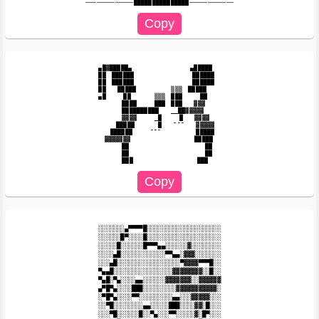
▄█▓█████▄　　　　　　　　　　▄█████

██　██████　　　　　　　　　　██████　

██　██████　　　　　　　　　　██████　

██　　█████　　　　　　▒▒▒　█████　

▄█　　　██　　　　▒▒▒　███　　　██　　

　　　　████　　　███　███　　▓▓▓

　　　　██████████　　__██▓▓▓▓▓

　　　　▓▓▓▓　　　_█　　　█　　▓▓▓▓

　　　█████　　　　█　　¯¯¯　　▓▓▓▓▓

　　██████　　　¯¯¯　　　　　　█████

　▓▓▓▓▓▓▓　　　　　　　　　　　█████

　　　　██　　　　　　　　　　　　　██

　　　　██　　　　　　　　　　　　　██

░░░░░░░▄▀▀▀▀█░░░░░░░░░░░░░░░░░░░░

░░░░░░█▀░░░░█░░░░░░░░░░░░░░░░░░░░

░░░░░█░░░░░░█▀▀▀▄▄░░░░░░▓░░░░░░░░

░░░░▄█░░░░░░░░░░░░▀▀▄▄░▓▓▓░░░░░░░

░░░▄█░░░░░░░░░░░░░░░░░▀▓▓▓▓▀▀▀█░░

▀▄▄█░░░░░░░░░░░░░░░░▓▓▓▓▓▓▓▓░░█░░

▀▄█░▀▄░░░░▄▄░░░░░░▓▓▓▓▓▓▓░░▓▓▓▓▓▓

▄▀█▀▄░░░░███░░░░░░░░░▓▓▓▓▓▓▓▓▓▓▓░

░▀█▀▄░░░░▀▀░░░░░░░░░▄▄░░░▓▓▓▓▓░░░

░░▀█░░░░░░░░▄▄░░░░░███░░░░▓▓░█░░░

░░░▀█░░░░░░█░░▀▄░░░▀▀░░░░░▓░█▀░░░
