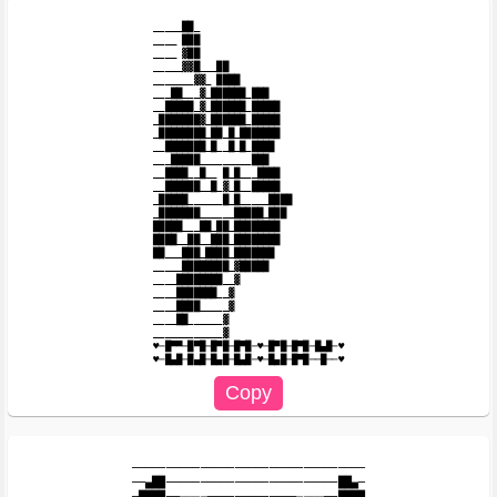
_____██_

____ ███

____ ▓██

_____▓▓█___██

_______▓▓_ ████

___██___▓_██████_███

__█████_▓_██████_█████

_███████▓_██████_█████

_████████_██_█_███████

__███████_█__█_█_████

___█████_________███

__████__█__ █_█___████

__██████__█_▓_█__█████

_█████______█_█_____████

_███████______█████_███

█████___██_██_████████

████__██__███_████████

██___███_████_███████

_____████████_▓█████

____████████__▓

____███████__▓

____████_____▓

____██______▓

____________▓

♥─█▀▀─█▀█─█▀█─█▀█─♥─█▀█─█▀█─█▄█─♥

──────────────────────────────────

──▄██─────────────────────────██▄─

─████──▄▄▄▄─────────────▄▄▄▄──████
