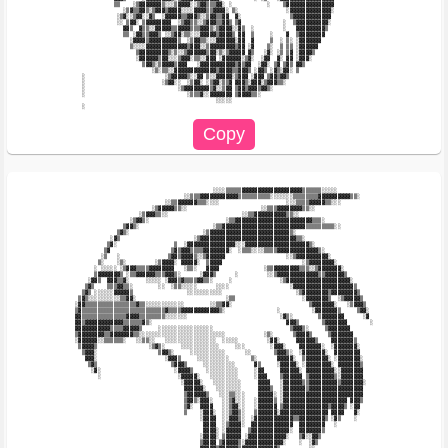
            ▒▒    ░▒▓▓▓▓▓▓▓▒░░░▒▓▓▓▓░░▒▓▓▒▒▒▓▓░ ░           ░    ▒▓▓▓▓▓▓▓▓▓▓▓▓▓▓▓            

               ░▒▓▒▒▓▓▒░▒▓▓▓▒▓▓▓▓░░░░▓▓▓▓▒▒▓▓▓▓░ ▒░               ░▓▓▓▓▓▓▓▓▓▓▓▓▓░            

             ░▒▓░░▒▓▓░░▓▒  ░▓▓▓▓▓▒▒▓▓▓▒░░▒▓▓▒▒▓▓  ▓░               ▒▓▓▓▓▓▓▓▓▓▓▓▓             

             ░░ ▒▓▓░ ▒▓▓▓▓▓▓▓▓  ░▒▓▓▒▒░░▒▓▓▓▒▒▓▓▒ ▒▓             ░  ▒▓▓▓▓▓▓▓▓▓▓░             

               ▓▓▒  ▓▒▒░░▓▓▓▓▓▒▒▓▓▓▓▒▒▒▓▓▓▒░▒▓▓▓▓░░▓▒  ░         ░   ▓▓▓▓▓▓▓▓▓▒              

               ▒▒ ░▓▓▒▒▓▓▓▒ ░░▒▓▓░▒▒░░░▓▓▓▓▓▒▓▓▓▓▒ ▓▓  ▒     ░    ▓  ▒▓▓▓▓▓▓▓▓               

                 ░▓▓▓▓▒▓▓▓▓▓▓▓▓▓▒  ░▒▓▓▒▒░░░▓▓▓▓▓▓░▓▓  ▓     ▒  ░ ▒░ ░▓▓▓▓▓▓▓                

                 ▒░░░░▓▓▓▓▓▓▓▓▓▓▓▓▓▒▓▓▓░░▒▓▓▓▓▓▓▓▓▒▓▓ ░▓    ▒░  ▒ ▒▒ ░▓▓▓▓▓▓                 

                   ▒▓▓▓▓▓▓▓▓▓▒░▒░░▒▓▓▓▓▓▓▒▓▓░▒░▒▓▓▓▓▓ ▓▒   ░▓░ ░▒ ▒▓ ░▓▓▓▓▒                  

                   ░▓▓▓▓▓▓▒▓▓░░░▒▓▓▓░▒▒░░▓▓▓ ░▓▓▓▓▓▓░▒▓░  ░▓▓  ▓░ ▓▓ ░▓▓▓░                   

                     ▒▓▓▒░▒▓▓▓▓▒▓▓▓   ░▓▓▓▓▓▓▓▓▓▓▓▒▓▒▓▓  ░▓▓░ ▒▓ ▒▓▒ ▓▓▒                     

                        ░▒░▒▒░░▓▓▓▓▓▓▓▓▓▓▓▓▓▒▓▓▓▓▒▒▓▓▓▒ ░▓▓▒ ░▓▒░▓▓░ ▒                       

  ░                         ░▒▓▓▓▓▓▒░░▓▓ ▒░░▓▓▓▓▓░▒▓▓▓ ░▓▓▓ ▒▓▓▒▓▓▒                          

  ░                        ░▒▓▓░░  ░▒▓▓░ ░▒▓▓░▒▒▓ ▓▓▓▒░▓▓▓░▒▓▓▓▒▒░                           

  ░                             ░▒▓▓▓▓▓▓▓▓▒▓░░▒▓▓ ▒▓▓▒▓▓▓▒▓▓▒░                               

  ░                                ░▒▒▒▓░░▓▓▓▓▓▓▓ ▒▓▓▓▓▒▒░                                   

                                            ░░░░░                                            

                                           ░░░░▒▒▒▒▒▓▓▓▓▓▓▓▓▓▓▓▓▓▓▓▓▓▓▓▒▒▒▒▒▒░░░░░           

                                  ░░▒▒▒▓▓▓▓▓▓▓▓▓▓▓▓▒▒▒▒▒▒▒▒▒▒░░░░░░░▒▒▒▒▒▒▒▒▓▓▓▓▓▓▓▓▓▓▒▒░    

                            ░░▒▒▓▓▓▓▓▓▒▒▒░░░░                     ░░░▒▒▒▒▓▓▓▓▓▒▒░░░          

                        ░▒▓▓▓▓▓▒▒░░                       ░░▒▒▒▓▓▓▓▓▓▓▓▒▒░░                  

                    ░▒▓▓▓▒▒░░                       ░░▒▒▓▓▓▓▓▓▓▓▓▓▒▒░░                       

                 ░▒▓▓▒░                        ░▒▒▓▓▓▓▓▓▓▓▓▓▓▓▓▓▓▓▓▓▓▓▓▓▓▓▒▒▒░               

               ▒▓▓▒░                       ░▒▒▓▓▓▓▓▓▓▓▓▓▓▓▓▓▓▓▓▓▓▓▓▓▓▓▓▓▒▒▒▒▒▒▒▒▒░░          

             ▒▓▒░                       ░▒▓▓▓▓▓▓▓▓▓▓▓▓▓▓▓▓▓▓▓▓▓▓▓▓▓▒░                        

           ░▓▒                       ░▒▓▓▓▓▓▓▓▓▓▓▓▓▓▓▓▓▓▓▓▓▓▓▓▓▓▓▓▓▓▓▒▒░                     

          ▒▓░                  ▒  ░▓▓▓▓▓▓▓▓▓▓▓▓▓▓▓░░░▓▓▓▓▓▓▓▓▓▓▓▓▓▓▓▓▓▓▓▓▒░                  

         ▒▓                   ▒▓▒▓▓▓▒▒▒▒▓▓▓▓▓▓▓▓░  ░▒▒▒░░░░▒▒▒▒▓▓▓▓▓▓▓▓▓▓▓▓▓▒░               

        ░▒   ░               ▒▓▓▒▓▓▓▓▒░░▒▓▓▓▓▓▓                   ░░▒▓▓▓▓▓▓▓▓▓▓░             

       ▒░    ░▒░         ░▒▓▓▓▓░ ▓▓▓▓▓░  ▒▓▓▓▓                         ░▒▓▓▓▓▓▓▓▓░           

      ░ ░░░░░ ░▒▓▓▓▒▒▒▒▓▓▓▓▓▓▓▓   ░▒▒░   ▓▓▓▓              ░▒▒▓▓▓▓▓▓▓▓▒▒▒░░▒▓▓▓▓▓▓▓░         

      ▒▓▓▓▓▓▓▓▒ ░▒▒▓▓▓▓▓▓▒▒▒▓▓▓▒░      ░▓▓▓▒      ░         ░░▒▓▓▓▓▓▓▓▓▓▓▓▓▓▒▒▓▓▓▓▓▓▒        

    ░▓▓▒  ▓▓▓▒▒▓░     ░░░░░ ░▓▓▓▒▓▒▒▒▒▓▓▒▒░     ░               ░▒▓▓▓▓▓▓▓▓▓▓▓▓▓▓▓▓▓▓▓▓░      

   ▒▓▒    ▒▒▒▓▓▒▒░        ░░  ░▒▒░░░░░      ░░░░                   ░▓▓▓▓▓▓▓▓▓▓▓▓▓▓▓▓▓▓▓▒     

  ▒▓▒ ░░░░░░▓▓▓▓▓▒                 ░░░░░░░░░░░                       ░▒▓▓▓▓▓▓▓▓▒▓▓▓▓▓▓▓▓▒    

 ▒▓▒░░░░░░░░░░▒▒▓▓░                            ░▒▒                     ░▓▓▓▓▓▓▓▒  ░▒▓▓▓▓▓▒   

░▓▓▒▒▒▒▒▒▒▒▒▒▒▒▒▒▒▒▓▒▒░░░░░░░░░░░░        ░░▒▒▓▓░                        ▒▓▓▓▓▓▓▓░   ░▒▓▓▓▒  

▒▓▒▒▒▒▒▒▒▒▒▒▒▒▒▒▒▒▒▒▒▒▒▒▒▒▒▒▓▒▒▒▒▓▓▓▓▓▓▓▓▓▓▓▓▒░                ░          ░▓▓▓▓▓▓▓▒     ▒▓▓░ 

▓▓▒▒▒▒▒▒▒▒▒▒▒▒▒▒▓▓▓▓▒▒▒▒▒▒▒▒░░░░░░░                             ░▓▒░        ▒▓▓▓▓▓▓▓      ░▓ 

▓▓▒▓▓▓▓▓▓▓▓▓▓▓▓▒▒▒▒▒▒▓▒░                                          ▓▓▓▒       ▒▓▓▓▓▓▓▓       ░

▓▓▓▓▓▓▓▓▓▓▓▒▒▒▒▓▓▓▓▓▒     ░░░░░░░░░░░░░░░░░                        ▒▓▓▓▒░     ▒▓▓▓▓▓▓▓       

▒▓▓▓▓▓▓▓▓▒▒▓▓▓▓▓▓▓▒▒░░░░░░░░░░░░░░░░░░░░░░░░░░░            ░▒░      ▒▓▓▓▓▒     ▒▓▓▓▓▓▓▓      

░▓▓▓▓▓▓░░▒▒▒▒▒▒░   ░░▒▒░░   ░░░░░░░░░░░░░░░░  ░░░░░         ░▓▓░     ▓▓▓▓▓▓▒    ▓▓▓▓▓▓▓▒     

 ▒▓▓▓▓▒                ░▒▓▒░     ░░░░░░░░░░░░     ░░░        ░▓▓▓░    ▓▓▓▓▓▓▓░  ░▓▓▓▓▓▓▓░    

  ▒▓▓▓░                   ▒▓▓▒░     ░░░░░░░░░░░      ░░       ▒▓▓▓▒░  ░▓▓▓▓▓▓▓░  ▓▓▓▓▓▓▓▓    

   ▓▓▓░                     ░▓▓▓▒     ░░░░░░░░░░       ▒░      ▓▓▓▓▓░  ▒▓▓▓▓▓▓▓░ ░▓▓▓▓▓▓▓░   

    ▒▓▒                       ▒▓▓▓▒     ░░░░░░░░░░      ▓▒     ░▓▓▓▓▓░ ░▓▓▓▓▓▓▓▓░ ▓▓▓▓▓▓▓▒   

     ░▓░                       ░▓▓▓▓▒    ░░░░░░░░░░     ░▓▓     ▓▓▓▓▓▓░ ▓▓▓▓▓▓▓▓▓░░▓▓▓▓▓▓▓   

       ░                        ░▓▓▓▓▓░   ░░░░░░░░░     ░▓▓▓    ▒▓▓▓▓▓▓ ▒▓▓▓▓▓▓▓▓▒░▓▓▓▓▓▓▓   

                                 ░▓▓▓▓▓░   ░░░░░░░░░     ▓▓▓▓   ░▓▓▓▓▓▓▒▒▓▓▓▓▓▓▓▓▓▒▓▓▓▓▓▓▓░  

                                  ▓▓▓▓▓▓░   ░░░░░░░░     ▓▓▓▓▒  ░▓▓▓▓▓▓▓▒▓▓▓▓▓▓▓▓▓▓▓▓▓▓▓▓▓   

                                  ▒▓▓▓▓▓▓▒   ░░░▒▒░░░    ▓▓▓▓▓░ ░▓▓▓▓▓▓▓▓▓▓▓▓▓▓▓▓▓▓▓▓▓▓▓▓▓   

                                  ▒▓▓▒░▓▓▓░   ░░▒▓░░░   ░▓▓▓▓▓▒ ░▓▓▓▓▓▓▓▓▓▓▓▓▓▓▓▓▓▓▓▓ ▓▓▓▒   

                                  ▒▓░  ▓▓▓▓   ░░▒▓▓░░   ░▓▓▓▓▓▓ ▒▓▓▓▓▓▓▓▓▓▓▓▓▓▓▒▓▓▓▓▒ ░▓▓    

                                  ▒    ░▓▓▓░  ░░▒▓▓▒░   ▒▓▓▓▓▓▓░▓▓▓▓▓▓▓▓▓▓▓▓▓▓▓ ▓▓▓▓   ▓░    

                                       ░▓▓▓▓  ░░▓▓▓▒░  ░▓▓▓▓▓▓▓▓▓▓▓▓▒▒▓▓▓▓▓▓▓▓▒ ░▓▒    ░     

                                        ▓▓▓▓  ░▒▓▓▓▓░  ▓▓▓▓▓▓▓▓▓▓▓▓▓  ▓▓▓▓▓▓▓▓   ░           

                                        ▓▓▓▓░ ░▓▓▓▓▓  ▒▓▓▓▓▓▓▓▓▓▓▓▓░  ▓▓▓▓▓▓▓▒               

                                       ░▓▓▓▓░ ▒▓▓▓▓▓ ░▓▓▓▓▓▓▓▓▓▓▓▓░   ▒▓░░▓▓▒                

                                       ▒▓▓▓▓ ▒▓▓▓▓▓▒░▓▓▓▓▓▓▓▓▓▓▓▓░    ░  ░▓▒                 
