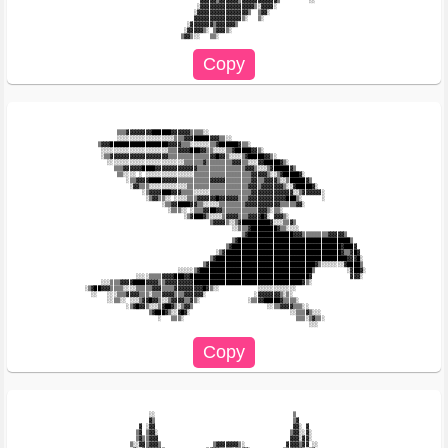
                                       ▓▓▓▓▓▒▓▓▓▓▓▓▒▓▓▓▓▓▓▓▓▓▓▓▒         ░░                  

                                      ░▓▓▓▓▓▓▓▓▓▓▓▓▓▓▓▓▓▒░▓▓▓▓░                              

                                     ░▓▓▓▓▓▓▓▓▓▓▓▓▓▓▓▓▒  ▒▓▓░                                

                                     ▓▓▓▓▓▓▓▓▓▓▓▓▓▓▓▒░   ▒░                                  

                                   ░▓▓▓▓▓▓▓▒▓▓▓▓▓▓▒                                          

                                  ░▓▓▓▓▓▒░ ▒▓▓▓▒░                                            

             ▒▒▒▓▓▓▓▓▓▓▓██████▓▓▓▓▓▓▒▒▒▒░░                                                   

             ░░░░░░░░░░░░░░░░░░▒▒▒▓▓▓█████▓▓▓▒▒░░                                            

       ▒▓▓▓██████████████████▓▓▓▓▒▒▒░░░░░░▒▒▓██████▓▒▒░                                      

        ░░░░░░░░░░░░░░░░░░░░░▒▒▒▓▓▓▓███▓▓▒▒░░░░▒▒▓█████▓▓▒░                                  

        ░▒▒▓▓▓▓▓▓▓▓▓▓▓▓▓▓▓▓▓▓▒▒▒▒▒▒▒▒▒▒▒▒▒▓▓█▓▓▒░░░░▒▓█████▓▓▒░                              

          ░░░░░░░░░░░░░░░░░░░░░░░░▒▒▒▒▒▒▓▒▒▒▒▒▒▒▒▓▓▓▒▒░░░▓▓█████▓▒░                          

            ▒▒▒▓▓▓▓▓▓████▓▓▓▓▓▓▓▓▓▓▓▓▓▒▒▒▒▒▒▒▒▒▒▒▒▒▒▒▓▓▓▒░░░▒▓█████▓▒                        

             ▒▒░░░░ ░ ░░░░░░░░░░░░░░░▒▒▒▒▒▒▒▒▒▒▒▒▒▒▒▒▒▒▓▓▓▓▓▒░░▒▓█████▓░                     

                ░▒▒▓▓▓▓████▓▓▓▓▓▒▒▒▒▒▒▒▒▒▒▓▓▓▓▓▒▒▒▒▒▒▒▒▓▓▒▒▓▓▓▓▒░░▒█████▓▒                   

                 ░▓▓▒▒▒░░░░░░░░░░░░▒▒▒▒▒▒▒▒▒▒▒▒▒▒▒▒▒▒▒▓▓▓▒▓▓▓▓▓▓▓▒░░▓█████▓░                 

                     ░▒▓▓▓▓███▓▓▓▒▒▒▒░░░░░▒▒▒▒▒▒▒▒▒▒▒▒▒▓▓▓▓▓▓▓▓▓▓▓▓▓░░▒▓▓▓▓▓▓░               

                      ░▒▓▓▒▒░░ ░░░░▒▒▒▓▓▓▓▓▓█▓▓▓▓▓▓▒▒▒▓▓▓▓▓▓▓▓▓▓▓▓███▒░      ░               

                           ░▒▒▓▓████▓▓▒▒░░░░░▒▒▒▒▒▒▒▒▓▓▓▓▓▓▓▓▓▓▓▒▒▒▒▒▓▓░                     

                             ░▒▒▒░░ ░▒▒▒▓▓██▓▓▒▒▒▒▒▒▒▒▒▒▒▓▓▓▒░▒▒░                            

                                  ░▒▓███▓▒░░░░▒▓▓▓▓▒▒▒▓▓▓▓█▓░ ▓▓▓▒░                          

                                          ▒▓▓▓▓▒░░▒▓█████████▓░░░▒▒▓▒                        

                                                 ░░▒▒▒▓████████▓▒▒░░░░                       

                                                    ▒▓██████████████▓▓▓▒▒▒▒▒▒▒▒▓▓▓▓▓▒        

                                                 ▒▓███████████████████████████████████▒      

                                               ▒▓██████████████████████████████████▓███▓     

                                            ░▒▓████████████████████████████████████▓▒▒▓█▓    

                                          ▒▓█████████████████████████████████████████▓▓▓█░   

                                        ▒▓█████████████████████████████████▓▒░░░░░░░▓████▒   

                                ░░░░░▒▓███████████████████████████████████▒          ░▓██▓░  

                   ░░░░▒▒▒▒▓▓▓▓███▓▓█████████████████████████████████████▓            ▓▓▓░   

        ░░░▒▒▒▓▓▓▓████▓▓▓▓▒▒▓▓▓▓▓▓▓▓▓██████████████████████████████████▓▒░                   

   ░▒▓██▓▓▓▒▒▒▒░░░░▒▒▒▒▒▓▓▓▒▒▒▒▓▓▓▓▓▓▓▓▓█▓▒░░            ░░░░░░░░░░░░                        

     ░░   ░░░▒▒▒▓▓▓▓▒▒▒░▒▒▒▓▓▓▓▒▒▒▓▓▓▓▓▓░               ░▓▓▓▓▓▓▓▒░▒░                         

          ░░▒▒░░ ░░░▒▓▓█▓▓▒░░▒▓▓▓▓▒▒▓▒░               ░▒▒▓▓█████▓▒▒▒▒░                       

                ░▒▓█▓▓▒░░░▒▓██▓▒░▒▓▓▒                       ░░▒▒▓▓▓▓▒▒▒░░                    

                       ▒▓███▓▒░░▓█▓░                               ░░▒▒▒▓▒░░░                

                          ░   ▒▒▒░                                   ▒▒▒░▒▓▒▒░               

                       ░░                                           ▒                        

                       ▓▒                                           ▒▓                       

                    ▓ ░▓▓                                           ▓▓░ ▓                    

                   ▒▓ ▒▓▓░                                         ▒▓▓░░▓░                   

                   ▒▓▒▒▓▓▓                                         ▓▓▓░▓▓░                   

                 ▒░░▓▓▒▓▓▓▒                ▒▓▓▓▓▓▓▓▒░             ▓▓▓▓▒▓▓ ░░                 
