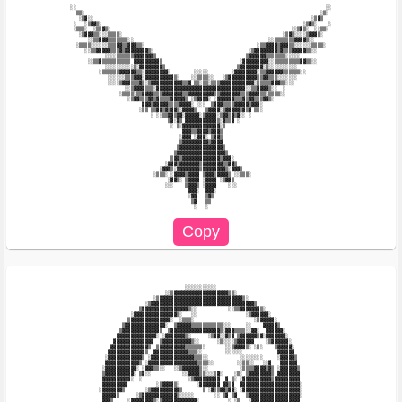
 ░░                                                                                       ░░ 

   ▒▒░                                                                                  ░▒░  

    ░▒▓░░                                                                            ░▒▓▒    

  ░   ░▒▓▓▒░                                                                      ░▒▓▒░    ░ 

  ░▒▒▒░  ░▒▒▓▒░                                                               ░░▒▓▒░  ░░▒▒░  

    ░▒▓▓▓▒▒░░░▒▒▒▒░                                                        ░▒▓▒░░░░▒▓▓▓▒░    

       ░░▒▒▓▓▓▒▒▒▒▒▒▒░░                                               ░░▒▒▒▒▒▒▒▓▓▓▓▒░░       

   ░▒▒▒▒░░░░░░▒▒▒▓▓▒▒▓▓▓▒▒░                                       ░▒▒▓▓▓▓▒▓▓▓▒▒░░░░░░▒▒▒▒░   

      ░░▒▒▓▓▓▓▓▒▒▒▓▒▓▓▓▓▓▓▓▓▒░                                 ░▒▓▓▓▓▓▓▓▓▒▓▒▒▒▓▓▓▓▓▒▒░░      

             ░░░░▒▒▒▒▒▒▓▓▓▓▓▓▓▒                               ▒▓▓▓▓▓▓▒▒▒▒▒▒▒░░░░░            

       ░░▒▒▓▒▒▒▒▒▒▒▒▒▒ ▓▓▓▓▓▓▓▓▓▒                           ░▓▓▓▓▓▓▓▓▓░░▒▒▒▒▒▒▒▒▒▓▓▒▒░░      

             ░░░░░░░░░░▒░▓▓▓▓▓▓▓▓▒                         ▒▓▓▓▓▓▓▓▓░▒░░░░░░░░░░             

           ░▒▒▒▒▒▒▓▓▓▓▓▓▒▒░▓▓▓▓▓▓▓▓░        ░░░░░        ░▓▓▓▓▓▓▓▓░▒▒▓▓▓▓▓▓▒▒▒▒▒▒░░          

              ░░░░░░▒▒▒▓▓▓░▓▓▓▓▓▓▓▓▓▓▒░    ░░▒▒▒▒░░   ░▒▓▓▓▓▓▓▓▓▓▓▒▒▓▓▒▒▒░░░░░░░             

              ░░░░▒▓▓▓▒▒▒▓▒░▒▓▓▓▓▓▓▓▓▓▓▓▒▒▓ ▒▒░▒▒░▒▒▒▓▓▓▓▓▓▓▓▓▓▓▓░▒▒▒▒▒▓▓▓▒▒░░░              

                    ░░▒▓▓▓▓▒▒▒░▓▓▓▓▓▓▓▓▓▓▓▓▓▓▓▓▓▓▓▓▓▓▓▓▓▓▓▓▓▓▓░░▒▒▓▓▓▓▒░░  ░                 

                  ░▒▒▒▒░▒▒▓▓▓▓▒▒▒▓▓▓▓▓▓▓▒▒▓▓▓▓▓▓▓▓▓▒▒▓▓▓▓▓▓▓▒▒▒▓▓▓▓▒▒░▒▒▒▒░░                 

                     ░▒▓▓▒▒▒▓▓▒▓▒▒▒▒▓▓▓▓▓▒ ░▒▓▓▓▓░ ░▓▓▓▓▓▓▒▒▒▓▒▓▓▒▒▒▓▓▒░                     

                          ▓▓▓▒▓▓▓▓▓▒▒▒▒▓▓▓▓░ ░░░  ▒▓▓▓▒▒▒▒▓▓▓▓▓▒▓▓▓░                         

                         ░▒▒ ▒▒▓▓▒▓▒▓▓▒░▓▓▓▓▒   ▒▓▓▓▓░▒▓▓▓▓▓▒▓▒▓ ▒▒░                         

                             ░ ░░▒▒▓▓▒▓▓░▓▓▓▓▓░▒▓▓▓▓░▒▓▓▒▓▒▓░░ ░                             

                                   ▒▓░▓▒ ▓▓▓▓▓▓▓▓▓▓▓▒░▓▒▒▓ ░                                 

                                    ░ ▒░▓▓▓▓▓▓▓▓▓▓▓▓▓░▒                                      

                                        ▓▓▓▒▒▓▓▓▓▒▓▓▓▒                                       

                                       ░▓▓▓ ░▓▓▓░ ▒▓▓▒                                       

                                       ▒▓▓▓▓▓▓▓▓▓▒▓▓▓▓                                       

                                      ▒▓▓▓▓▓▓▓▓▓▓▓▓▓▓▓▒                                      

                                     ▒▓▓▓▓▓▓▓▓▓▓▓▓▓▓▓▓▓▒                                     

                                    ▒▓▓▒▓▓▓▓▓▓▓▓▓▓▓▓▓▒▓▓▓░                                   

                                  ░▓▓▓▒▓▓▓▓▓▓▓▒▓▓▓▓▓▓▓▒▒▓▓▒                                  

                                ░▓▓▓▒░▓▓▓▓▓▓▓▓▒▓▓▓▓▓▓▓▓▒░▓▓▓▒                                

                              ░▒▒▒░ ░▓▓▓▓▒▓▓▓▓ ▒▓▓▓▒▓▓▓▓▒ ░░▒▒▒░                             

                                   ░▓▓▒░ ▒▓▓▓▓ ░▓▓▓▓ ░▒▓▓▒                                   

                                  ░░░    ▒▓▓▓▒ ░▓▓▓▓    ░░░                                  

                                          ▓▓▓░  ▓▓▓░                                         

                                          ░▓▓   ▒▓▒                                          

                                           ▒▓   ▒▒                                           

                                         ░░░░░░░░░░░                                         

                                  ░░▒▓▓▓▓▓▓▓▓▓▓▓▓▓▓▓▓▓▓▓▒▒░                                  

                              ░▒▓▓▓▓▓▓▓▓▓▓▓▓▓▓▓▓▓▓▓▓▓▓▓▓▓▓▓▓▓▒░                              

                           ░▒▓▓▓▓▓▓▓▓▓▓▓▓▓▓▓▓▓▓▓▓▓▓▓▓▓▓▓▓▓▓▓▓▓▓▓▓▒                           

                         ▒▓▓▓▓▓▓▓▓▓▓▓▓▓▓▓▓▒░░           ░░▒▒▓▓▓▓▓▓▓▒░                        

                      ░▓▓▓▓▓▓▓▓▓▓▓▓▓▓▓▒░   ░░                 ░▒▓▓▓▓▓▓░                      

                     ▒▓▓▓▓▓▓▓▓▓▓▓▓▓▓░  ░▒▒▒░                     ░▒▓▓▓▓▓░                    

                   ▒▓▓▓▓▓▓▓▓▓▓▓▓▓▓░  ▒▓▓▓▓▓▒▒▒▒▒▒▒▒▒▒▒░░░     ░░    ▓▓▓▓▓▒                   

                  ▒▓▓▓▓▓▓▓▓▓▓▓▓▓▒  ▒▓▓▓▓▓▓▓▓▓▓▓▓▓▓▓▓▓▒░▓▓▓▒▒▒▒░░▓▓░  ▓▓▓▓▓▓░                 

                 ▓▓▓▓▓▓▓▓▓▓▓▓▓▓░ ░▓▓▓▓▓▓▓▒░      ░▒▓▓░░▓▒▓ ▒▓▓▓▓▓▓▒▓░▓▓▓▓▓▓▓░                

                ▓▓▓▓▓▓▓▓▓▓▓▓▓▓  ▒▓▓▓▓▓▓▓▓▓▓▒░░      ░▒░░░░▒▓▓▓▓▓▓    ░▒▓▓▓▓▓▓░               

               ▓▓▓▓▓▓▓▓▓▓▓▓▓▒  ▒▓▓▓▓▓▓▓▓▓▒▒▒▒▒▒░       ░░▒▓▓▓▓▒░ ░▒░    ▒▓▓▓▓▓░              

              ▓▓▓▓▓▓▓▓▓▓▓▓▓▒  ▓▓▓▓▓▓▓▓▓▓▓▓▒▒▒░░        ░░░░░░            ▓▓▓▓▓▓              

             ░▓▓▓▓▓▓▓▓▓▓▓▓▒ ░▓▓▓▓▓▓▓▓▓▓▓▓▓▓▓▒▒▒░░           ░░░░░░░░     ░▓▓▓▓▓▒             

             ▓▓▓▓▓▓▓▓▓▓▓▓▒ ░▓▓▓▓▓▓▓▓▓▓▓▓▓▓▓▓▓▒▒▒▒░░        ░░▒▒░░   ░░▓   ▓▓▓▓▓▓             

            ░▓▓▓▓▓▓▓▓▓▓▓░ ░▓▓▓▒▒░░   ░░▒▓▓▓▓▓▓▒░░           ░▒▒▒▒▓▓▓▓▒▓▒ ░▓▓▓▓▓▓▒            

            ▒▓▓▓▓▓▓▓▓▓▓░ ▒▓░░           ░░▓▓▓▓▒▒░░░▒▓░    ░▒░ ▒▓▓▓▓▓▓▓▓▒ ▓▓▓▓▓▓▓▓            

            ▓▓▓▓▓▓▓▓▓▓░  ░                ░▒▓▓▓▓▓▓▓▓▓  ▓ ▒░ ░▓▓▓▓▓▓▓▓▓▓▒▓▓▓▓▓▓▓▓▓            

            ▓▓▓▓▓▓▓▓▓          ░▒▓▓▓▓▒░      ░▓▓▓▓▓▓▓ ▓▓▒▓  ▓▓▓▓▓▓▓▓▓▓▓▓▓▓▓▓▓▓▓▓▓░           

           ░▓▓▓▓▓▓▓▒       ░▒▓▓▓▓▓▓▓▓▓▓▒       ▒ ░▓▒▒▓▓▒▓▓░ ░▓▓▓▓▓▓▓▓▓▓▓▓▓▓▓▓▓▓▓▓░           

            ▓▓▓▓▓▒      ░▒▓▓▓▓▓▓▓▓▓▓▓▓▒░░░░░       ░░ ▒▓ ▒▓   ▒▓▓▓▓▓▓▓▓▓▓▓▓▓▓▓▓▓▓░           

            ▓▓▓▒     ░▓▓▓▓▓▓▓▓▒░▒▓▓▓▓▓▓▓▓▓▓▓▓░          ░ ░▒   ░▓▓▓▓▓▓▓▓▓▓▓▓▓▓▓▓▓            
