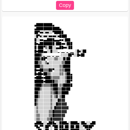
▄█████████▄

▄█████████████▄

██▀■■░■■░░▀█████

░█▀■░■■░■■■■░■████

█░░■■▄▄████▄▄▄■■░███

█■▄████████░███■■░███

█░███▀▒░██░░▄▄██■■░██

█■███▄▄░░█░░░̳.̳̳.̳.̳̳.░█■░██

███▓░̳.̳̳.̳.̳̳.░░░░██▀░░█■██

███▒██▀░░░░▒▒░░░█▒██

██▒▒░░▒▄░░░░░░░▒▒███

███▒▒░░░░░░░░░▒▒████

█■■██▒▒▒█▓▀░░░▒▒▒███

█■██■██▒▒░░░░░▒▒░▒██▄

■███■■███▒▒▒▒▒░░░▒███

█████■█████▒▒░░░░▒██▀

▓███▒▒▒▒▒▓███░▒▒█████

███▒░░░░░▒▓██▒▒██▓██

██▒░░░░░░▒▒▓█▒▒████

██▒░░░░░░▒░▒▓░▒██

█▒░░░░░░░▒░░░█▓▓▓

█▒░░░░░░░▒░░█▓▓▓▓▓

░▒░░░░░░░▒░█▓▓▓▓▓▓▓

░▒░░░░░░▒▒█▓▓▓▓▓▓▓

░▒▒░░░░░▒▒█▓▓▓▓▓▓

░▒▒░░░░▒▒█▓▓▓▓▓▓

▄███▄░░▄███▄░░████▄░████▄░██▄░░▄██

▀█▄▀▀░██▀░▀██░██░██░██░██░░▀████▀
