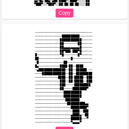
▄▄▀█▄░██▄░▄██░████▀░████▀░░░░██

────────────────────────────────

───────────────██████████───────

──────────────████████████──────

──────────────██────────██──────

──────────────██▄▄▄▄▄▄▄▄▄█──────

──────────────██▀███─███▀█────── 

█─────────────▀█────────█▀──────

██──────────────────█───────────

─█──────────────██──────────────

█▄────────────████─██──████

─▄███████████████──██──██████ ──

────█████████████──██──█████████

─────────────████──██─█████──███

──────────────███──██─█████──███

──────────────███─────█████████

──────────────██─────████████▀

────────────────██████████

────────────────██████████

─────────────────████████

──────────────────██████████▄▄

────────────────────█████████▀

─────────────────────████──███

────────────────────▄████▄──██

────────────────────██████───▀
