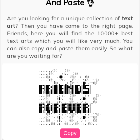
And Paste 👌
Are you looking for a unique collection of
text
art
? Then you have come to the right page.
Friends, here you will find the 10000+ best
text arts which you will like very much. You
can also copy and paste them easily. So what
are you waiting for?
........(░(¯`:´¯)░)

......(░(¯ `·.\|/.·´¯)░)

....(░(¯ `·.(█).·´¯)░░(¯`:´¯)░)

......(░(_.·´/|\`·._)(¯ `·.\|/.·´¯)░)

.........(░(_.:._).░(¯ `·.(█).·´¯)░)

██▀║██▀▄║██║██▀║██▄║█║██▀▄║██▀▀║

██▀║██▀▄║██║██▀║██║▀█║██║█║▀▀▀█║

██║░██║█║██║███║██║░█║███▀║████║

....(░(¯ `·.\|/.·´¯)░░(¯ `·.\|/.·´¯)░)

...(░(¯ `·.(█).·´¯)░(¯ `·.(█).·´¯)░)

....(░(_.·´/|\`·._)░░(_.·´/|\`·._)░)

██▀║▄█▀▄║██▀▄║██▀║██║█║██▀║██▀▄║

██▀║██║█║██▀▄║██▀║██║█║██▀║██▀▄║

██║░▀██▀║██║█║███║▀██▀║███║██║█║

....(░(¯ `·.\|/.·´¯)░░(¯ `·.\|/.·´¯)░)

...(░(¯ `·.(█).·´¯)░(¯ `·.(█).·´¯)░)

....(░(_.·´/|\`·._)░░(_.·´/|\`·._)░)
