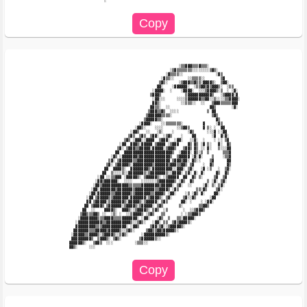
                        ░                                                                    

                                                          ░▒▒▓▓▓▒▒▒▓▒▒▒░                     

                                                      ░▒▓▒▒▒▒▒▒▒░░░░░░░░▒▓▒░                 

                                                    ░▓▒▒▒▒░░               ░▓▒               

                                                  ░▓▒▒░░      ░░▒▒▒▒░░       ▒▓              

                                                 ▒▓▒░     ░▒▓▓▓▒▒▓▒▒░▓▓▓▓▒░  ▒▓▓░            

                                                ▓▓░    ░▓▓▓▓▓▓░  ░▒▒▓▓▒▓▒▓▓▓▒░  ░▒▒          

                                              ░▓▓▓▓░  ░    ░▓▓▓▓░  ░░░▒▓▓▓▓▒░▒  ░ ░▓░        

                                             ▒▓▓▓▒           ▒▓▓▓▓▓▓▓▓▓▓▓▒   ░▒▓▓▓▓░▓        

                                              ░▓▓░░░     ░░░░▒▓▓▓▓▓▓▒▒▓▓░░▒░░░░▒▒▓▓▓▓░       

                                              ▓▓▒░         ░░▒▒▒░░  ░░   ▒▓▓▓▒▒▒▒▒▓▓▓        

                                             ▓▓▒▒░  ░░                  ▓▓▒       ░▓░        

                                            ▒▓▓▓▒▒▓▒  ░░░░             ▒ ▓▓                  

                                           ▒▓▓▓▓▓▓▒▒▒▒░                  ▒▓▒                 

                                          ▒▓▓▓▓▓▒▒░                        ▓▒                

                                        ░▓▓▓▓░    ░░▒▒▒▒▒▒▒░         ▓     ░▓▒               

                                      ░▓▓▒░    ░░░░      ░░▒▓▓▒      ▓ ▒░ ░  ▓▓              

                                    ░▓▓▒   ░░   ░▒░    ░      ░▓▒      ░░░▓ ░░▓▓             

                                   ▒▓▒  ▒▓▒  ▒▓▓░  ░▒▓▒    ░    ▓▓       ░▓  ▓░▓░            

                                 ▒▓▒ ░▓▓▓░░▓▓▓▓  ▒▓▓▓░  ░▓▓░   ░░▓░  ░    ░ ░░ ▒▓            

                               ░▓▓  ▓▓▓▒░▓▓▓▓▓ ▒▓▓▓▓ ░▒▓▓▓    ▓▒ ▓▒ ░▓ ▒░   ▓░  ▓▒           

                              ▒▓░ ▒▓▓▓▒▒▓▓▓▓▓░▓▓▓▓▓░▒▓▓▓▒   ▒▓▓▒ ▓▒ ░░ ▓░   ▒░░░▓▓           

                             ▓▓  ▓▓▓▓▓▓▓▓▓▓▓▓▓▓▓▓▓▓▓▓▓▓▒  ░▓▓▓▓░ ▓▒░▒  ▒      ▒▒▒▓           

                           ░▓▒ ░▓▓▓▓▓▓▓▒▓▓▓▓▓▓▓▓▓▓▓▓▓▓▒  ▒▓▓▓▓▓ ░▓░▓░    ▒    ░▒▒▓           

                          ▒▓░ ▒▓▓▓▓▓▓▒▒▓▓▓▓▓▓▓▓▓▓▓▓▓▓▓ ▒▓▓▓▒▓▓░ ▓▒░░    ▒▓      ▓▓           

                         ▒▓░ ▒▓▓▓▓▓▒░▓▓▓▓▓▓▓▓▓▒▓▓▓▓▓▓▒▓▓▓▒▒▓▓▒ ▒▓    ░  ▓▒      ▓▒           

                        ▓▓  ▓▓▓▓▒░  ▓▓▓▓▓▓▓▓▒░▓▓▓▓▓▓▓▓▓░░▓▓▓░ ▒▓░   ░▓ ░▒   ░  ▒▓░           

                       ▓▓  ▒░░░░▒░░▓▓▓▓▓▓▓▒░▒▓▓▓▓▓▓▓▒░░▓▓▓▓░ ▒▓░ ▓░ ▓░     ▓▒  ▓▒            

                     ░▓▓ ░░▒▒▓▓▓ ░▓▓▓▓▓▒░ ▒▓▓▓▓▓▒░ ░▒▓▓▓▓▓  ▓▓  ▓▒ ▒░     ▒▓  ▒▓             

                    ░▓▓▒▓▓▓▓▓▓░  ░░░░    ░░░░░░░▒▓▓▓▓▓▓▓▒ ░▓▒  ▓▒      ▒ ░▓░ ▒▓░             

                   ░▓▓▒▓▓▓▓▓▓▓▓▓▓▓▓▒▒▒▒▒▒▓▓▓▓▓▓▓▓▒▓▓▓▓▓░ ▒▓░  ░░     ░▓░ ▒░ ▒▓░              

                  ░▓▓░▓▓▓▓▓▓▓▒▓▓▓▓▓▓▓▒▓▓▓▓▓▓▓▓▓▒▒▓▓▓▓▒ ░▓▒        ▒▒░▓▒    ▒▓░               

                 ░▓▓░▓▓▓▓▓▓▒▒▓▓▓▓▓▓▓▒▒▓▓▓▓▓▓▓▒▒▓▓▓▓▒ ░▓▓░    ░▒ ░▓▒ ▓░    ▓▓░                

                ░▓▓ ▒▓▓▓▓▓▒▒▓▓▓▓▓▓▓░▓▓▓▓▓▓▓░▒▓▓▓▓▒░ ▒▓░     ▒▓░░▓▒      ░▓▓                  

                ▓▓ ▒▓▓▓▓▓░▒▓▓▓▓▓▓▒░▓▓▓▓▓▒░▒▓▓▓▓▓░ ▒▓▒      ▓▓░ ░    ░ ░▓▓░                   

               ▓▓ ▒▓▓▓▓▒ ▒▓▓▓▓▓▓░▒▓▓▓▓▒░▒▓▓▓▓▓░ ▒▓▒       ▒░       ▒▒▓▓▒                     

              ▓▓  ░░    ▓▓▓▓▒░  ▓▓▓▒░░▒▓▓▓▓▒░ ▒▓▒  ░▒       ░  ░░▒▓▓▓▒                       

             ▒▓▓▒▒▒▓▓▒ ░░  ░▒░ ░  ░░▒▓▓▓▓▒ ░▒▓▒   ▒▒       ░ ░▒▒▓▓▓▒                         

            ░▓▓▓▓▓▓▓▓▒▒▒▓▓▓▓▒▒▒▒▓▓▓▓▓▓▓░ ░▓▓░   ░▓▒  ▒   ▒▒░▓▓▓▓▓░                           

           ░▓▓▓▓▓▓▓▓▓▓▓▒▒▓▓▓▓▓▓▓▓▓▓▓▒░░▒▓▒░   ░▓▓░ ▒▒  ▒▓▒▓▓▓▓▒░                             

           ▓▓▓▓▓▓▓▓▓▒▒▒▓▓▓▓▓▓▓▓▓▓▓░ ░▓▓▒     ▒▓▓░▒▓░░▒▓▓▓▓▓▒░                                

          ▓▓▓▓▓▓▓▒▒▒▓▓▓▓▓▒▓▓▓▓▓▒░░▒▓▒░     ▒▓▓▒▒▓▓▒▓▓▓▓▓▒░                                   

         ░▓▓▓▓▓▒▒▓▓▓▓▒░▒▓▓▓▓▒░░▒▓▒░      ░▓▓▓▓▓▓▓▓▓▓▒░                                       

         ▓▓▓▓▓▓▓▓▓▒  ▒▓▓▓▒░ ▒▓▒░        ▒▓▓▓▓▓▓▒░░                                           

        ▓▓▓▓▓▓▒░   ▒▓▓▒  ░░░          ░▒▒▒░░                                                 

        ▓▓▒░     ░░░                                                                         
