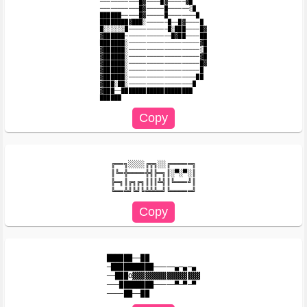
───────────█▓────█▓─────▓█

───────────█▓─────█──────░█

██████─────█▓─────█────────█

████████▓███░──────█──█▓────█

█░░░░░░█───────────█░███────█▓

▓██████─────────────█▓██────██

███████░────────────────────▓█

▓██████░────────────────────░█

▓██████░────────────────────▓█

▓██████░────────────────────█▓

▓██████░────────────────────█

▓██████░───────────────────██

▓███░██░──────────────────█

▓███──████████████████████

╔══╗░░░░╔╦╗░░╔═════╗

║╚═╬════╬╣╠═╗║░▀░▀░║

╠═╗║╔╗╔╗║║║╩╣║╚═══╝║

██████──██

─██████████─────▄─▄─▄

──███O▓▓▓▓▓▓▓▓▓▓▓▓▓▓▓▓

───████████─────▀─▀─▀
