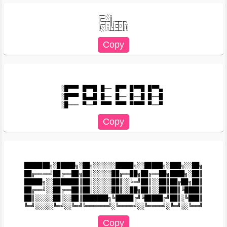
╭━━━╮╱╱╭╮

┃╭━━╯╱╱┃┃

┃╰━━┳━━┫┃╭━━┳━━┳━╮

┃╭━━┫╭╮┃┃┃╭━┫╭╮┃╭╮╮

┃┃╱╱┃╭╮┃╰┫╰━┫╰╯┃┃┃┃

░█▀▀▀ █▀▀█ █── █▀▀ █▀▀█ █▀▀▄ 

░█▀▀▀ █▄▄█ █── █── █──█ █──█ 

███████╗░█████╗░██╗░░░░░░█████╗░░█████╗░███╗░░██╗

██╔════╝██╔══██╗██║░░░░░██╔══██╗██╔══██╗████╗░██║

█████╗░░███████║██║░░░░░██║░░╚═╝██║░░██║██╔██╗██║

██╔══╝░░██╔══██║██║░░░░░██║░░██╗██║░░██║██║╚████║

██║░░░░░██║░░██║███████╗╚█████╔╝╚█████╔╝██║░╚███║
