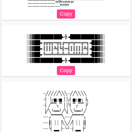
__________________¶¶¶¶¶¶¶¶¶¶¶¶

░▒▓██████████►╬◄██████████▓▒░

░▒▓██►╔╦╦╦═╦╗╔═╦═╦══╦═╗◄██▓▒░

░▒▓██►║║║║╩╣╚╣═╣║║║║║╩╣◄██▓▒░

░▒▓██►╚══╩═╩═╩═╩═╩╩╩╩═╝◄██▓▒░

┈╱╱╱╱╱╲╲╲┈╱╱╲╲╲╲

┈▏▕╭▅╭▅▕▕╭▏▅╮▅╮▕╮

┈▏╱▔▔╮▔▕▕╰▏▔╭▔▔▕╯

▕╱╲╰━━╯╱╲▏╲╰━━╯╱

┈┈╭▔▔▔▔╲┈┈╱▔▔▔▔╮

┈┈┃▏┊┊▕╲╲╱╱▏┊┊▕┃

┈┈╰▏▂▂▕┈╰╯┈▏▂▂▕╯
