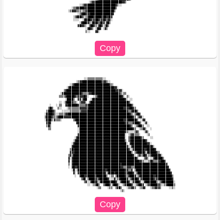
                                 ░▒▓▓█████████████████▓▓▒                                    

                           ░░▒▓▓██████████████████▓▒░░                                       

                      ░▒▒▓▓███▓▓██████████████████▒                                          

                    ░▒▓▓▓▒▒▒░▒▒▓█████████████████▒                                           

                          ░▒▓██▓▓▓██████████████▓                                            

                       ░▒▓██▓▒░▒▓███▓████▓██▓▓█▓                                             

                       ░░░░  ░▓███▓▒▓██▓▒▓█▓▒▓▓░                                             

                           ░▓███▓▒░▓██▓▒▓█▓░▓█▒                                              

                          ▓█▓▓▒░ ▒██▓▒░▓█▓░▒█▒                                               

                               ░▓█▓▒ ░▓█▓ ░▓▒                                                

                               ▒░░   ▓▓░                                                     

                              ░░▒▒▒▒▒▒▒▒▒▒░░                                                 

                         ░▒▓▓████████████▓▓▓▒░░                                              

                     ░▒▓██████████████████████▓▒░                                            

                   ░▓████████████████████████████▓▓░                                         

                 ▒▓███████████████████████████████▓▓▓▓░                                      

               ░▓███████████▓▒▒▒▒▓▓█████████████████▓▒░▒▒                                    

              ▒▒▒▒▓█████▓▒▓▓▓▓█▓░   ░▒▓███████████████▓░ ▒░                                  

                  ░████▒  ▓▓░▓██  ░▓████████████████████▓░ ░░                                

              ░░ ░▓███▓▒▒░ ▒▓▓▓░ ▒████████████████████████▓░                                 

        ░   ░ ▒▒  ▓▓██████▓▒▒▒▒▓▓███████████████████████████▓░                               

       ▒█▓░  ▒░░   ░▒▒▒▒▒▒▒▓▓▓▓▓▓██████████████████████▓▓▓▓██▓▒                              

      ▒███▓▒    ░░░░░▒▒▒▒▒▒▒▓▓▓▓█████████████████████████▓▒▒▓██▓░                            

     ░████▓▒░░▒▒▒▒▓▓███████████████████████████████████████▓▒░▒▓█▓                           

     ▒███▓▒▒▒▓███▓▓▓▓▓███████████████████████████████████████▓▒ ▒▓▓░                         

     ░███▒░▓▒▒▒░       ▒▓██████████████████████████████▓▓▓█████▓░ ░▓▓                        

      ▓█▓                ▓██████████████████████████████▓▓▒▒▒▓███▓░ ░▓░                      

      ▒█▒                 ▓████████████████████████████████▓▒ ░▒▓██▒  ░░                     

       ▒▒                 ░██████████████████████████████████▓▒  ░▒▓▓░  ░                    

                          ░█████████████████████████████▓▒░░░░▒▓▒   ░▓▒                      

                          ▓█████████████████████████████░ ░▒▓▓▒▒▒░    ░▒                     

                        ░▓██████████████████████████████░ ▒▓██████▓▒    ░░                   

                       ░▓███████████████████████████████▒ ▒▓█████████▓░                      

                      ░▓█████████████████████████████████░ ▓██████████▓▓░                    

                      ▓██████████████████████████████████▓░░▓████████████▓░                  

                     ▒█▓██████████████████████████████████▓░░▓██████▓▓█████▓                 

                     ▓▓▓████████████████████████████████████▒ ▒▓████▓░▓█████▓▒               

                    ▒▓▒██████████████████████████████████████▓░ ▒▓▒▓█▓░▒▓█████▓░             

                    ▓░▓████████████████████████████████████████▓░   ▒▓▒ ░░▓█████▒            

                    ▓ ▓██████████████████████████████████████████▓▓▒░░░▒█▓▒▒▒▓▓██▓           

                    ▒ ▓██████████████████████████████▓████████████████████████████▓          

                    ░ ▓█▓▓███████████████████████████▓▓▒▒▓▓▓▒▒█████████████████████▓         

                      ░█░░█████████████████▓▓███████████▓▓▒▒▓ ▒█████████████████████▓        

                       ▓░ ▓████████████████▓░▓███▓██████▓▓███▓░▒█████████████████████▓       

                        ░  ▓██▓▓█████▓██████▒ ░▒▒ ▒█████▓▒▓███▓░▒▓████████▓▓██████████▒      

                            ▒▓█░▒████▓▒▓█████▓░░░▓░▒▓████▓░▒▓███▓░▓███████▓▒▓█████████▓      

                              ▒▓░░▓███▒░▓█████▓███▓░░▓████▓░░▓▓██▓░░▓███████▒░▒▓███████░     

                                ░░ ░▒▓█▒  ▒▓██▓░▓██▓░ ░▒▓███▓░░▒▓██▓ ░▒▓█████▓▒░░▒▓████▒     

                                      ░▒▒    ░▒▒  ▒▓█▒   ░▒▒▓▓▒  ░▒▓▓   ░▒▒▓▓▓▒     ░░▒░     
