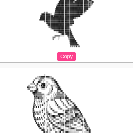
                                       ░▓▓▓▓▓▓▓▓▓▓▓▓▓▓▓▒░▒▓▓▓▓▓▓▓▓▓▓▓▒▒▓▓▒░                   

                                      ░▓▓▓▓▓▓▓▓▓▓▓▓▓▓▓▒▒▓▓▓▓▓▓▓▓▓▓▓▓▓▓▓▒▒▒▓▒                  

                                     ░▓▓▓▓▓▓▓▓▓▓▓▓▓▓▓▓▓▓▓▓▓▓▓▓▓▓▓▓▓▓▓▓▓▓▒▒▒                   

                                    ░▓▓▓▓▓▓▓▓▓▓▓▓▓▓▓▓▓▓▓▓▓▓▓▓▓▓▓▓▓▓▓▓▓▓▓▒░                    

                                    ▓▓▓▓▓▓▓▓▓▓▓▓▓▓▓▓▓▓▓▓▓▓▓▓▓▓▓▓▓▓▓▓▓▓▓▒░                     

                                   ▒▓▓▓▓▓▓▓▓▓▓▓▓▓▓▓▓▓▓▓▓▓▓▓▓▓▓▓▓▓▓▓▓▓▓░                       

                                   ▓▓▓▓▓▓▓▓▓▓▓▓▓▓▓▓▓▓▓▓▓▓▓▓▓▓▓▓▓▓▓▓▒░                         

                      ░▒▒▒▒░      ░▓▓▓▓▓▓▓▓▓▓▓▓▓▓▓▓▓▓▓▓▓▓▓▓▓▓▓▓▓▓▒░                           

                    ▒▓▓▓▓▓▓▓▓▓▒░  ▒▓▓▓▓▓▓▓▓▓▓▓▓▓▓▓▓▓▓▓▓▓▓▓▓▓▓▓▓▒░                             

                   ▒▓▓▓▓▓▓▓▓▓▓▓▓▓▒▓▓▓▓▓▓▓▓▓▓▓▓▓▓▓▓▓▓▓▓▓▓▓▓▓▓▓░                                

                   ▓▓▓▓▓▓▓▓▓▓▓▓▓▓▓▓▓▓▓▓▓▓▓▓▓▓▓▓▓▓▓▓▓▓▓▓▒▒░░                                   

                  ▒▓▓▓▓▓▓▓▓▓▓▓▓▓▓▓▓▓▓▓▓▓▓▓▓▓▓▓▓▓▓▓▓▓▓▓░                                       

                       ▒▓▓▓▓▓▓▓▓▓▓▓▓▓▓▓▓▓▓▓▓▓▓▓▓▓▓▓▓▓▓▓                                       

                         ▒▓▓▓▓▓▓▓▓▓▓▓▓▓▓▓▓▓▓▓▓▓▓▓▓▓▓▓▓▓                                       

                           ▒▓▓▓▓▓▓▓▓▓▓▓▓▓▓▓▓▓▓▓▓▓▓▓▒▒░                                        

                            ░▒▓▓▓▓▓▓▓▓▓▓▓▓▓▓▓▓▓▓▓▓▒                                           

                              ░▒▓▓▓▓▓▓▓▓▓▓▓▓▓▓▓▓▓▓▓░                                          

                                 ░▓▓▓▓▓▓▓▓▓▓▓▓▓▓▓▓▓▓                                          

                                    ░░▒▓▓▓▓▓▓▓▓▓▓▓▓▓▒                                         

                                        ░▒▓▓▓▒▓▓▓▓▓▓▓░                                        

                                  ░▒▒▒▒▒░░░░░   ▒▓▓▓▓▓░                                       

                                ░▒▒░  ░░         ▒▓▓▓▓▓                                       

                                ░▒    ░          ░▓▓▓▓▓▓                                      

                                                  ▒▓▓▓▓▓▓░                                    

                                                  ░▓▓▓▓▓▓▓░                                   

                                                   ▓▓▓▓▓▓▓▓▒                                  

                                                   ▒░▒░▒░▓░▒▒                                 

                       ░░                                                                     

                ░░▒▒▓▓▓▓▓▓▓▓▓▒▒░                                                              

              ▒▒░░░▒▒▒▒░░░░░░░▒▒▓▒                                                            

            ░▒   ░▒▒▒░░░░      ░▒▒▓▒                                                          

           ░▓   ░▓▓▒░ ░  ░░░    ░░▒▓▓░                                                        

         ░▒░░▒ ░▓░  ▒▓▓█▓░░ ░░    ░░▓▓░                                                       

      ░▒░     ▒▒░ ▒░█▒▓██░▒   ░▒░░░░░▓▓░                                                      

     ▓▓▒▒▒▒▒░░ ▒░  ░▒▓▓▓▒▒     ░▒  ░▒▒▓▓░                                                     

     ░▒▒▒     ░▒▓░  ░░░░░    ░░░▓    ▒▓▓▓░                                                    

         ▒▓▒░▒▓▓▒░           ░░▒░    ▒░░▒▓▒                                                   

           ▒██▓▓▒▒▒▒░       ░░▒░  ░ ░▒▒▒░░▒▓░                                                 

            ▒▓▒▒▒▒▒▒▒▒▒░░░░▒▒░   ░ ▒░▒▒▒▒▒▒░▓▒                                                

             ▓▒▓▒▒▒▒▒░░░░      ░ ░░░▒▒▒▒▒▒▒▒▒▒▓▒                                              

             ▒▒▒▒▓▒▒▒▒░░ ░    ░░░░▒▒▒▒▒▒▓▒▒▒▓▓▓▓▓▒                                            

             ▒░░ ░░░▒░░░  ░▒▒ ░▒▒░▒     ▒░   ░▒▒░▒▓▒                                          

             ▓ ░░░▒░▓ ░ ░▒▒░      ░▓     ▒▒    ▒▓  ▒▓░                                        

            ░▓  ░ ░  ░░▓░░ ░       ░▓     ░▓░   ░▓░  ▒▓░                                      

            ▒▒▒ ░░░▒░▓░ ░ ▒  ░     ░░▓░    ░▓▒   ░▒▒░ ░▓▒                                     

            ▓▒░▓ ▓ ▒   ░ ░░  ░▒      ░▒▒░    ░▒▒░   ░▒▒▒▓▓░                                   

           ░▓        ░░▓ ▒░   ▒▓░     ░░▒▒░     ░▒▒▒▒▒▒▓▓▓▓▒                                  

           ░▓░    ░░░▓ ▒ ▒░░    ▒▓░       ░▒▒▒▓▒▓▓▒▒▒░░▒▒▒▒▓▓                                 

           ░▓▓░▒▒░▒▒ ▒ ░ ▒▒▒░    ░▒▒▒░      ░▓▓▓▒░░▒▒▒ ▒░░░░▒▓                                

            ▓▒▒░▒▒░░   ▓▒░▓ ▓▓▒░     ░▓▓▓▓▓▓░░▒▒▒▒▒░░░░░▓▓▓▒░▒▓░                              

            ▓▒      ░ ▒░  ▒▒ ▒▒▒▓█▓▒▒▒▒▓░ ░░▓▒░ ░░░░▒▒░ ▓▓▒▒▒▒▒▓░                             

            ░▓▒ ▓ ▓ ▓░ ▓░  ▓▒ ▒░░▒▓▒   ░▒▓░  ░▒▒▒░░░░▒▓▓▒▒▒▓▒░░░▓░                            

             ▓▓▒▓▒▒▒ ▒   ▒▒░▓▒ ░▒░ ░▒▒▒░ ░░▒▒▒░  ░░▓▓▓▒▒░▒▒░▒▓▒░ ▓▒                           

              ▓░       ▓░    ▓▓░ ▒▒░   ░▒░░░░░▓▓▓▓▓▒▒▒░▒▒▒░░░░▓▒▓▓█▒                          

              ░▓░▒ ▒ ▒▒ ▒ ░▒░ ▒▓▒  ░▒▒▓▒▒▒▒▒▒▓▓▒▒▒▒▒▒▒░   ░▒▒░ ▒░░▒▓▒                         

                ▓▓▒░▓ ▒▒ ░ ░▒▒  ▒▓▒░ ░░░░▒▒▓▓▒▒░░░░░ ░░▒▒░   ░▒▓▓▒▒░▓▒                        

                 ▓▓  ░   ░▓░░░  ░░▒▓▓▒░ ░░░░░▒▒▓▓▓▒▒░     ░░░░  ░▒▓▒▒▓▒                       

                  ▒▓▒░▒░░░░  ░▒ ░▓▒ ░▒▓▓▒░ ░░░░  ░▒▒▓▓▓▒░░     ░░░▒▓▒░▒▒                      

                    ▒▓▓▓░ ▒▒ ░▓▒ ░░░  ░░▒▓▓▓▒░░░░░░░░░░░░▒▒▒▒▒▒░░  ░▒▓▓▓▒                     

                      ▒▓▓▒▒▒ ░░    ▒▒░░▒▓ ░▒▒▒▓▓▓▒▒░░░░░░░░░   ░░░░░░░▒▓▒                     
