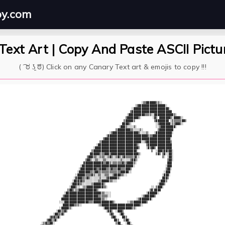
py.com
Text Art | Copy And Paste ASCII Pictu
( ͡ ಠ ʖ̯ ͡ಠ) Click on any Canary Text art & emojis to copy !!!
                                                                 ░▒▒▓▓▓▓▓▓▒▒░░                

                                                             ░▒▓▓▓▓▓▓▓▓▓▓▓▓▓▓▓▓▓░             

                                                           ░▓▓▓▓▓▓▓▓▓▓▓▓▓▓▓▓▓▓▓▓▓▓░           

                                                          ▒▓▓▓▓▓▓▓▓▓▓▓▓▓▓▓▓▓▓▓▓▓▓▓▓▓          

                                                        ░▓▓▓▓▓▓▓▓▓▓▒▒▒▒░░▓▓▓▓▓▓▓▓▓▓▓▓▒░       

                                                       ▒▓▓▓▓▓▓▓▒░       ░▓▒ ▓▓▓▓▓▓▓▒░▓▓▓▓▒░   

                                                      ▒▓▓▓▓▓▒            ▒▓▓▓▓▓▓▓▓ ░▒▒▒▒▒▒▓▓▒ 

                                                     ▓▓▓▓▒░               ░▒▓▓▓▓▓▓▓░▒▒▓▓▓▒░   

                                                   ░▓▓▓▒░░░░▒░            ░░▒▓▓▓▓▓▓▓▓▓░       

                                                 ▒▓▓▓▓▓▓▓▓▒▒░░░░▒░         ▒▓▓▓▓▓▓▓▓▓         

                                             ░▒▓▓▓▓▓▓▓▓▓▓▓▓▓▓▓▓▒░░░░▒░   ░▓▓▓▓▓▓▓▓▓▓░         

                                           ░▓▓▓▓▓▓▓▓▓▓▓▓▓▓▓▓▓▓▓▓▓▓▓▓▓▒▒▒▓▓▓▓▓▓▓▓▓▓▓▓          

                                         ▒▓▓▓▓▓▓▓▓▓▓▓▓▓▓▓▓▓▓▓▓▓▓▓▓▓▓▓▓▓▓▓▓▓▓▓▓▓▓▓▓▓░          

                                       ▒▓▓▓▓▓▓▓▓▓▓▓▓▓▓▓▓▓▓▓▓▓▓▓▓▓░░▒▓▓▓▓▓▓▓▓▓▓▓▓▓▓▓▒          

                                     ░▓▓▓▓▓▓▓▓▓▓▓▓▓▓▓▓▓▓▓▓▓▓▓▓▒░    ▒▓▓▓▓▓▓▓▓▓▓▓▓▓▓▓          

                                   ░▓▓▓▓▓▓▓▓▓▓▓▓▓▓▓▓▓▓▓▓▓▓▓▓▓▓▓▒    ░▓▒▓▓▒ ▓▓▓▓▓▓▓▓▓          

                                  ▒▓▓▓▓▓▓▓▓▓▓▓▓▓▓▓▓▓▓▓▓▓▓▓▓▓▓▓░        ▒  ░▓▓▓▒▓▓▒▓▓░         

                                 ▓▓▓▓▓▓▒▒▒▓▓▓▒▓▓▓▓▓▓▓▓▓▓▓▓▓▓▓▓▓▒░         ▒▓▒ ▒▓░░▓▓░         

                               ▒▓▓▓▒▒░░▒▒▒░░▒▓▒░░▒▓▒░▒▓▒▒▒▒▒▒▓░░              ▒░ ░▓▓░         

                              ▒▓▓▒░░▒▒░░░▒▒░░░░░░░░░▒░░░░░▒▓▓▒░                  ▒▓▓░         

                             ▓▓▓▓▓▓▓▓▓▓▓▓▒▒▓▓▒░▒▒▒▒▒▒▓▒▒▓▓▓▓▒░                   ▓▓▓          

                           ░▓▓▓▓▓▓▓▓▓▓▓▓▓▓▓▓▓▓▓▓▓▓▓▓▓▓▓▓▓▓▓▓░                   ░▓▓▓          

                          ░▓▓▓▓▓▓▓▓▓▓▒▒▓▓▓▓▒▒▒▓▒▒▒▓▓▒▒▒▓▓▓▒                     ▒▓▓░          

                         ░▓▓▓▓▓▓▓▒▒▒▓▓▒▒▒▒▒▒▒▒▒▒▒▒▒▒▓▓▓▓▓░░                    ░▓▓▓           

                        ░▓▓▓▓▓▒▒▒▒▓▒░░▒▒░░▒▒▒░░▒▓▓▓▓▒▒░░                      ░▓▓▓░           

                       ░▓▓▓▓▒▒▒▓▒░░░░░░▒░░░▒▓▓▓▓▓▓▒░                          ▓▓▓▒            

                      ░▓▓▓▒▓▒▒░░░░░░░░▒▒▓▓▓▓▓▒▒░░░                          ░▓▓▓▒             

                     ░▓▓▓▓▒▒░░░░░░▒▓▓▓▓▓▓▒░                                ░▓▓▓▒              

                    ░▓▓▓▒░░ ░▒▒▓▓▓▓▓▓▓▓▓▓▒▒░                           ░░ ▒▓▓▓░               

                   ▒▓▓▒░▒▒▓▓▓▓▓▓▓▓▓▓▓▒░                               ▒▓░▓▓▓▓                 

                 ░▓▓▓▓▓▓▓▓▓▓▓▓▓▓▓▓▓▓▓▓▓▓▒▒░░░░                      ░▓▓▓▓▓▓░                  

                ▒▓▓▓▓▓▓▓▓▓▓▓▓▓▓▓▓▓▓▓▓▓▒▒▒▒▒▒░░                   ░▒▓▓▓▓▓▓▒                    

               ▓▓▓▓▓▓▓▓▓▓▓▓▓▓▓▓▓▓▓▓▓▓▓▓▓▒▒░░                  ░▒▓▓▓▓▓▓▓░                      

              ░░░▓▓▓▓▓▓▓▓▓▓▓▓▓▓▓▒▒▒▓▓▓▓▓▓▓▓▓▓▓▓▒░       ░░▒▒▓▓▓▓▓▓▓▓▒                         

                ▓▓▓▓▓▓▓▒▒▒░░          ░▒▓▓▓▓▓▓▓▓▓▓▓▓▓▓▓▓▓▓▓▓▓▓▓▓▒░                            

              ░▓▓▓▓▓▒░                   ░▓▓▓▓▓▓▓▓▓▓▓▓▓▓▓▓▓▒▒░                                

            ░▓▓▒▒▓▒                        ░▓▓▒  ░▓▓▓▒                                        

          ░▓▓▒▒▓▒                            ▒▓▒   ░▓▓░                                       

        ▒▓▓▒▒▓░                               ▒▓▓░   ▓▓▒                                      

      ▒▓▓▒▒▓░                                   ▓▓▒   ▒▓▓░                                    

   ░▒▓▒▒▓▓░                                      ▒▓▓   ░▓▓░                                   
