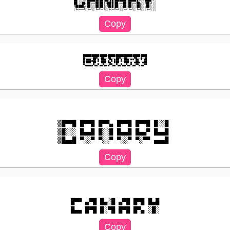
██║░░╚═╝███████║██╔██╗██║███████║██████╔╝░╚████╔╝░

██║░░██╗██╔══██║██║╚████║██╔══██║██╔══██╗░░╚██╔╝░░

╚█████╔╝██║░░██║██║░╚███║██║░░██║██║░░██║░░░██║░░░

███████████████████████████████████████

█─▄▄▄─██▀▄─██▄─▀█▄─▄██▀▄─██▄─▄▄▀█▄─█─▄█

█─███▀██─▀─███─█▄▀─███─▀─███─▄─▄██▄─▄██

▒█▀▀█ █▀▀█ █▀▀▄ █▀▀█ █▀▀█ █░░█ 

▒█░░░ █▄▄█ █░░█ █▄▄█ █▄▄▀ █▄▄█ 

█▀▀ ▄▀█ █▄░█ ▄▀█ █▀█ █▄█
