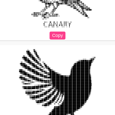
                        ░▒▓▓▓░▒▒░▒▒░░░  ░░ ░░  ░ ▒▒▒▓▓▓▓▓▓▓▓▒▒▒▒▒▒▒▒▒▒▓▓▓▓▒                   

                           ░▒▓▓▓▒▒▒▒░░▒▒ ░▒▒▒▓▓▓░░░░▒▒▒▓▓▓▓▒▒▒▒▓▒▒▓▓▓▓▓▓▒▒▒▓▒                 

                               ░▓▓▓██▓▓▓▓▓░  ▒▒▓▓▓▓▓▓▒▒▒▓▓▓▒▒░▒▒▓▒░░▒▒▒▓▓▒░░▒▒▓░              

                                ▒▒ ░▒▓▒░░▒▒  ░▒▓▒░        ░▒▓▓▒▒░▒▓▒ ░▒░▒▓▓▒░░▒▒▒░            

                                ▒▓▒▒▒▒    ▒▒  ▓░              ░▒▓▒▒▒▓░░░  ▓█▓▓▒▒░▒▒▒          

                              ░▒░▒▒       ▒▒▓▓                    ▒▓▓▓▒ ░░ ░▓▓▓▓▓▒▒▒▓▓░       

                            ░▒▒▒▒        ▓▒▒▒                        ░▓▓▒ ░░░▓▒░░▒▓▓▓▓█▓▒     

                          ░▒░▒▒        ░▓░▓░                            ▒▓▒ ░▒▓▒              

                 ░▒▓▒▒▒▒▒▒░ ░░░░▒▓▓▒░ ░▒░▓                                ░▓▒░▒▓▓             

               ▒▒░▓▒▓▒░▒▒▒▒░▒▒▓▓▓▒░░▒▒░ ▒▒░▒▒▓▒▒                            ░▒▓▒▒▓▒           

                 ░▒▒▒▒▒░   ░▒▓▓░░░░░░▒▒▒▒▒▒▒▒▒▒ ░░                             ░▒▓█▓          

                           ░ ░▒█▒░▒▒░                                              ░▒░        

                             ▒░ ░░                                                            

                               ▒░░░  ░▓░  ▒▒  ▒   ▒▒  ░▒░▒░░░  ▒                              

                              ▓      ▒ ▒  ▒░▒ ▒  ░░▒░ ░▒░▒░ ░▒▒                               

                              ▒░    ▒▒░▒▒ ▓  ▒▒  ▓░░▓ ░▒ ▒░  ▓                                

                               ░░░░ ▒   ▒ ▒   ▒ ░   ░░░░  ░  ▒                                

          ░░     ░▓▒                                                                          

         ▓██▓░    ▓█▓                                                                         

         ▒███▓▒    ▓█▓                                                                        

          ▒▓███▓░  ░▓█▒                                                                       

     ▒▒░   ░▓███▓▒  ░▓█▓░                                                                     

    ▓███▓▓░  ░▓▓██▓▒  ▒▓▓░                                                               ░░▒▒░

    ░▒▓███▓▓░  ░▓███▓░ ░▒▓░                                                   ░░░░    ░▒▓▓█▒  

      ░▓▓████▓░  ░▓███▒  ▒░                                             ░▒▒▓▓▓████▓▓▓▓▓██▓▒   

  ░▒░   ░▒▓████▓░  ░▓▓█▓▒    ▒░                                      ░▒▓████████████████▓▒    

 ▒████▓▒░  ░▒▓███▓▓░  ▒▓▓▓▒   ▓▓░                                  ▒▓███████████████████░     

  ▒▓████▓▓░   ░▒▓███▓▒  ░▓▓▓░  ▓█▓░                               ▒████████████████████▓      

    ▒▓▓████▓▓░  ░▒▓███▓▒░ ░▒▓▓░░▓█▓▓░                           ░▓████████████████████▓░      

      ░▒▓█████▓▒░  ░▒▓███▓▒░ ░▒░░▒▓██▓░                         ▓█████████████████████▓       

▒▓▓▓▒░    ▒▓▓█████▓▒░  ░▒▓██▓▒░    ▒▓██▓▒░                     ▒██████████████████████▒       

▓█████▓▒░    ▒▒▓█████▓▒░  ░▒▓▓█▓▒▒   ▓████▓▒░                  ▓██████████████████████▒       

 ▒▓▓█████▓▒░    ░▒▓█████▓▒░░ ░░▓▓█▓▓▒▓███████▓▒░░             ░▓██████████████████████▒       

   ░▒▓▓█████▓▒▒░   ░▒▓▓████▓▓▒░  ░▒▓▓███████████▓▓▒░          ▒███████████████████████▓░      

 ▒▒▒░  ░▒▒▓█████▓▓▒░░   ░▒▓▓████▓▓▒░░▒████████████████▓▓▓▒▒▒▒▓█████████████████████████▒      

▒████▓▓░░  ░▒▓▓██████▓▒▒░   ░░▒▓▓▓█████████████████████████████████████████████████████▓      

 ░▒▓▓███▓▓▒░░ ░░▒▓▓██████▓▓▒▒░░   ░░░░▒▓███████████████████████████████████████████████▓      

    ░░▒▒▓▓▓█▓▓▒░░  ░▒▒▓▓███████▓▓▓▓▓▓▒▓▓████████████████████████████████████████████████░     

   ░▒▒░    ░░░▒▒▒▒░░    ░░░▒▒▒▒▓▓▓▓▓▓▒▒▒▓███████████████████████████████████████████████░     

    ░▒▒▓▓▓▓▒▒▒░░                ░░░░▒▒▒▓▓███████████████████████████████████████████████▒     

                   ░░░░▒▒▒▒▓▓▓▓▓█████▓▓▒▒▓██████████████████████████████████████████████▒     

    ▒▓▓▓▓▓▓▓▓▓▓▓▓▓████████████▓▓▓▒▒░░   ▒▓█▓▓███████████████████████████████████████████░     

    ░▒▓█████████████▓▓▓▓▒▒▒░░░       ░▒▓█▓▒░▓███████████████████████████████████████████░     

         ░░░░░░░      ░░░▒▒▒▓▓▒░  ░▒▓██▓░ ░▓█▓▒▓███████████████████████████████████████▓      

        ▒▒▒▒▒▒▒▒▒▓▓▓▓▓███▓▓▒░  ░▒▓███▓░ ░▓▓█▓░░▓█▓▓████████████████████████████████████▒      

        ▓██████████▓▓▓▒░░   ░▒▓███▓▒░ ░▒▓██▒  ▓█▓░▓█▓█▓▓██████████████████████████████▓░      

         ░▒▒▒▒▒▒░░░   ░░▒▒▓▓███▓▓▒  ░▓▓██▓▒ ░▓█▓▒░▓▒░█▓▓█████████████████████████████▓▒       

             ▒▒▒▒▒▓▓▓██████▓▓▒░  ░▓▓███▓░  ▓██▓░ ▓▒ ▓▓ ▓█████████████████████████████▒        

             ▒▓███████▓▓▓▒░   ░▒▓████▓▒░ ▒▓██▓░ ▒▒  ▓░ ▓████████████████████████████▓         

              ░░▒▒▒▒░░   ░░▒▓▓█████▓▒  ░▓███▓░ ▓▓  ▒▒ ░████████████████████████████▓░         

                    ▒▒▒▓▓███████▓▒░  ▒▓▓███▒  ▓▒  ▒▓  ▓███████████████████████████▒           

                    ░▓████▓▓▒▒░   ▒▓▓███▓▒░ ▒▓░  ▓▒ ░▓██████████████████████████▓▒            

                      ░░░░   ░░▒▓▓████▓▒   ▒░  ░▒  ░▓██████████████████████████▓░             

                            ▒▓▓███▓▓▒░          ░▒▓██████████████████████████▓▒               

                               ░░░         ▓▓▓▓▓███████████████████████████▓▒                 

                                          ▒██████████████████████████████▓▒░                  

                                        ▒▓████████████████████████████▓▒░                     

                                       ▒███████████████████████████▓▒░                        

                                     ▒▓███████████████████████████▓                           

                                   ░▒████████████████████▓▒▒░░░▓██▓░                          
