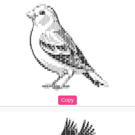
                  ░░░░░░░                                                                     

              ░▒▒░░    ░░░▒▒▒░                                                                

            ░░         ░░░░  ░▓▒                                                              

          ░▒░      ░░░░   ░░░░ ░▓░                                                            

      ░░░   ░    ░▒▒▓▓▓▒     ░▒░░▓▒                                                           

    ░░     ░░▒   ░▒▓▓▓▒▒░      ░▒░▓▒                                                          

    ░▒▒░░░░░▒▒▒▒░      ░░░░  ░░░░▒▒▓░                                                         

      ░▒▒▒▒░░▒░       ░░░░░░░  ░░░░▒▓                                                         

         ░▒▒▒░      ░░░░░░░░░   ░░░░▒▒                                                        

          ▒░░░    ░░░░░░░░░░    ░▒░▒▒▓░                                                       

           ▒░░░  ░░░░░░░░░     ░░░░░░▒▓                                                       

           ▒░░░░    ░░░░      ░░░░░░░░▒▒                                                      

           ▒   ░            ░░░░░░░░░░░▒▓                                                     

          ▒░              ░░░░░░░░░░░░░░▒▓▒                                                   

         ░▓             ░░░░░░    ░░░░▒▒▒▒▒▓░                                                 

         ▓░             ░      ░░▒▒▒▒▒▒▒▒▒▒▒▓▒                                                

        ░▓          ░▒ ░░   ░    ░ ░░▒▒▒▒▒▒▒░░▒▒                                              

        ▒▒         ░░░ ░▒░  ░░    ░░░ ░▒▒░▒▒▒▒░░▒░                                            

        ▓░         ░░░░ ░░░ ░░░░    ░░░ ░▒▒▒▒▒▒▒░▒▒                                           

        ▓░        ▒ ░░░░ ░░░ ░░░░     ░░░ ░▒▒▒▒▒▒▒▒▓                                          

        ▓░       ░▒▓▒░ ░░  ░░░░░░░░░    ░░░░▒▒▒▒▒▒▒░▒░                                        

        ▓░        ▓▒▓▓▓▒░░        ░░░░░    ░░░▒▒▒▒▒▒░▒░                                       

        ▓▒        ▒▒░▓▒▓▓▒▓▓▒▒░░░░░     ░░░▒▒▒░░▒▒▒▒▒░▒▒                                      

        ░▓         ▒░ ▒░▓▓░▓▓▓▒▒▓▒░▓▓▓▒▓▓▓▒▒▓▒░▓▒░░▒▒▒░▓▓░                                    

         ▓░         ▒▒  ░░▒░▒▓▓░░▓░ ▒▓▓▒▒▓▓▓▒▒▒░▒▓▒░░▒▒░▓▓▒                                   

         ░▓          ░▓▒   ░░░▒▓▒░░░  ░▒▒▒░▒▓▓░░░▒▓▓▒░░░▒▓▓▓░                                 

          ▒▒           ░▓▓░░    ░░░░     ░░░░░░░░░▓▓▓▒▓░░▓▓▓▓▒                                

           ▓░            ░▒▓▓▓▒░░     ░▒▒░░      ░▓▓▓▓░▒▓▓▓▓▓▓▒                               

            ▓░             ░▒▓▓▓▓▓▓▓▓▓▓▓▒▓▓▓▓▓▒▓▓▓▒▒▓▒▒▒░▒▓▒▒▒▒▒                              

             ▓▒              ░░▒▓▓▓▓▒▒▓▓▓▓▒▒▒▒▓▓▒▒▒▒▒▒░░░░░▓▓▓▓▓▓                             

              ▒▓░   ░          ░░░▒▓▓▓▓▒▒▒▓▓▓▒░░▒▒▒▒▒▒▒▒▓▒▒▒▓▓▓▓▒▒░                           

               ▒▓▒░   ░░          ░░░▒▒▓▓▓▓▒▒▒▓▓▒▒░░▒▒▒▒▒░░▒░▒▓▓▓▓▓░                          

                 ▓▓▒░   ░░░          ░░░░▒▓▓▓▓▓▒▒▒▒▒▒▒▒░░░▒░▒▒▓▓▓▓▓▒░                         

                  ░▓▓▒░░░ ░░░░░         ░░░░░▒▒▓▓▓▓▒▒▒▒▒▒▒▒░░░░░░▓▓▓▓▒                        

                    ░▓▓▒░░░░░░░░░░░░        ░░░░░▒▒▒▓▓▓▓▒▒░░▒▒▒░▒▒░░▒▓▓░                      

                       ▒▓▓▒░░░░░░░░░░░░░░░░░░    ░░░░░░▒▒▒▓▓▓▓▓▒▒▒░░░░░▒▒░                    

                          ▒▒▓▒▒░░░░░░░░░░░░░▒▒░░░  ░░▒░░░░░░░░░░▒▒▒▒▒▒▒▒▒▒▒░                  

                              ░▒▒▒▒▒░░░░░░▒░░░▒░    ▒▒▒▒░░░░░░░░░░▒▒░░░░░▒▒░                  

                                   ░▒▒░░░░░▒▓▒▒▒    ▓▒░░░░░░░░▒▓▓▓▓▓▓░     ░▒░                

                                     ░▒░░▒░▒    ░░░▒▒           ▒▓▒▒▓▓░      ░▒▒              

                                     ░▓▒▒▒     ░▒▒▒               ▒▓▓▓▓▒░  ░    ▒▒            

                                    ▒▒▒░     ░░░▒░                   ▒▓▓▓▒  ░     ▒░          

                                 ░▒▒▒░      ░░▒░                       ▒▓▓▓▒░▒▒░    ░░        

                               ░▒▒▒░       ░░▒                          ░▓▓▒▓▓▓▓▒░    ░░      

                        ░░░░░░░▒▒▒░░     ░░▒░                             ░▒▓▒▓▒░▒▓▓▒░  ░     

                    ░▒▒▒▒▒▒░▒▒▒▒░▒▒▒▒▒▒░░░▒▒▒▒▒▒▒░                           ░▒▓     ░░░░░    

                       ░░░░░   ░▒▒▒▒▒▒▒▒▒░░░░░░░                                              

                                  ░░░░                                                        

                                              ▓  ░                                            

                                             ░▓  ▓░  ░          ▒▒                            

                                             ▓▓ ▒▓░ ▓▒         ░▓▒  ▓░                        

                                            ░▓▓░▓▒ ▓▓  ▒░      ▓▓░ ▓▓   ░                     

                                            ▒▓▒▓▓░▓▓░░▓▒      ▒▓▓ ▒▓▒ ░▓▒                     

                                           ░▓▓▓▓░▓▓░▒▓▒ ░░   ░▓▓░▓▓▒ ▒▓▒                      

                                           ▓▓▓▓▒▓▒▒▓▒▒▒▓▒░  ░▓▓▒▓▓▒░▓▓▒ ░▓▓                   

                                          ▓▓▓▓▓▓▓▓▓▓▓▓▒▒▓░ ░▓▓▒▓▓▒▒▓▓░░▓▓▒                    

                                        ░▓▓▓▓▓▓▓▓▓▓▓▓▓▓▒▒░▒▓▓▓▓▒▒▓▓▒▒▓▓▒░░▒▒                  
