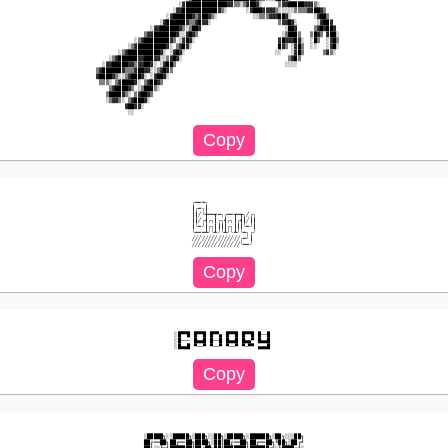
                                 ░▓█████████████▓▓▒▒░▒▓██▓░     ▒▓▓█████▓▓▓▒░                 

                               ░▓▓███████████▓▒░      ░▓███▓▓▓▓▒░░░░░▒▒▒▒▓▓██▓▒               

                             ░▓██████▓▒▓██▓▒░           ░░▒▒▒▓▓▓██▓░       ░▓██▒              

                           ░▓██████▓▒▒▓█▓▓░                     ▒▓▓█▓░      ░▓██▓             

                        ░▓▓██████▓▒░▒██▓                          ░██▓     ▒▓█▓██▓            

                      ▒▓▓███████▓░░▓█▓▒                          ░▒███▒   ▒█▓▒ ▓██░           

                   ░▒▓████████▓▒ ░▓█▓░                          ▓█▓▓▓█▓░  ░█▒  ░▓█▒           

                 ░▒▓█████████▓░ ▒▓█▓░                           █▓▒ ░▓█▒  ░░   ░▓█░           

              ░▒▓██████████▓░ ░▓█▓░                            ░░   ░▓█▒      ▒▓▒░            

           ░▒▓██████▓▓███▓▓░░▒▓█▓░                                 ▒▓█▒                       

         ░▓▓█████▓▓▒▓▓██▓░ ░▓██▒                                  ░░░░                        

       ▒▓██████▓▒▒▒▓██▓▓░░▒▓█▓▒                                                               

       ▓████▓▒░░▒▓███▓░ ░▓██▓░                                                                

        ▒▒▒░ ▒▓████▓░ ▒▓██▓▒                                                                  

           ▒▓████▓▒ ░▒███▒░                                                                   

          ▒████▓▒░ ▒▓██▓▒                                                                     

          ░▒▓▓▒░ ▒▓███▓░                                                                      

                ▓██▓▓░                                                                        

╭━━━╮

┃╭━╮┃

┃┃╱╰╋━━┳━╮╭━━┳━┳╮╱╭╮

┃┃╱╭┫╭╮┃╭╮┫╭╮┃╭┫┃╱┃┃

┃╰━╯┃╭╮┃┃┃┃╭╮┃┃┃╰━╯┃

╰━━━┻╯╰┻╯╰┻╯╰┻╯╰━╮╭╯

╱╱╱╱╱╱╱╱╱╱╱╱╱╱╱╭━╯┃

░█▀▀█ █▀▀█ █▀▀▄ █▀▀█ █▀▀█ █──█ 

░█─── █▄▄█ █──█ █▄▄█ █▄▄▀ █▄▄█ 

░█████╗░░█████╗░███╗░░██╗░█████╗░██████╗░██╗░░░██╗

██╔══██╗██╔══██╗████╗░██║██╔══██╗██╔══██╗╚██╗░██╔╝
