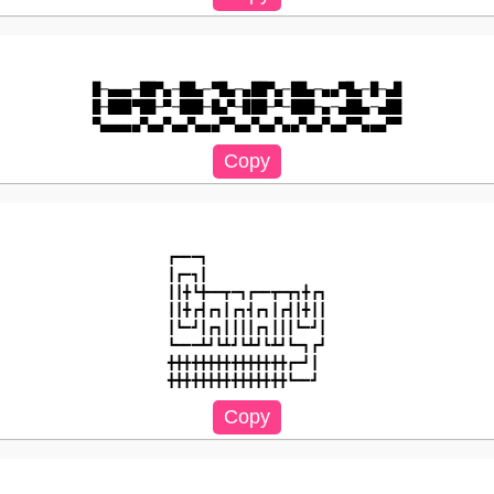
█─▄▄▄─██▀▄─██▄─▀█▄─▄██▀▄─██▄─▄▄▀█▄─█─▄█

█─███▀██─▀─███─█▄▀─███─▀─███─▄─▄██▄─▄██

┏━━━┓

┃┏━┓┃

┃┃╋┗╋━━┳━┓┏━━┳━┳┓╋┏┓

┃┃╋┏┫┏┓┃┏┓┫┏┓┃┏┫┃╋┃┃

┃┗━┛┃┏┓┃┃┃┃┏┓┃┃┃┗━┛┃

┗━━━┻┛┗┻┛┗┻┛┗┻┛┗━┓┏┛

╋╋╋╋╋╋╋╋╋╋╋╋╋╋╋┏━┛┃
