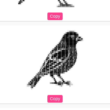
  ▒▓▒▒▓▓░                                         ░▓▓░   ▒▓▒                                  

░▓▓▓▓▒                                              ▒▓▒   ░▓▓░                                

▓▓▓▒                                                 ▒▓▓▒░ ░▓▓▒░                              

                                                   ░░▒▓▓▓▓▓▓▓▓▓▓▓▓▒▒░░                        

                                                 ░▒▒▒▒▒▒▒▒▒▒▒▒▒▒▒▒▒▒▒▒▒░                      

                                                               ░░▒▒▒▒▒▒░░                     

                                                            ░▒▓██████████▓▒░                  

                                                          ░▓████████████████▒                 

                                                         ▒▓█████▓▓▓▒▒▒▒▓▓███▒░                

                                                        ▒█████▓▓▓██▓▒▓▓▓▓█▓▒▒▓█▓░             

                                                       ▒▓▓▓██████████▓▓▓█▓░▒▒▒▒▒▓▓░           

                                                      ▒█▓▓█▓█████████████▓▒▓██▓▓▒░░           

                                                     ▒▓▓▒▓▓▓▓██████████████▓░                 

                                                   ░▓▓▓▒▓▓▒▓▓▓████████████▓                   

                                                 ░▓▓▓▓▓▓▓▓▓▓▓▓███████████▓                    

                                                ▓▓▓▓▓▓▓▓█▓▓█▓▓█▓█▓▓█▓██▓█▒                    

                                              ▒▓▓▓▓▓█▓▓█▓▒█▓▓██▓▓▓▒▓▓▓▓▓▓▒                    

                                            ▒▓▓▓█▓▒█▓▒▓▒░▒▒▒▓▓▓▓▓▓▓▓▓▓▓▓▓▓░                   

                                          ░▓██▒▓▓▒▒░░▒▒▓███████▓▒▓▓▓▓▓▓▓▓▒▒                   

                                         ▓▒▓▓▒░▒░░▒▓████████████▒▓▓▓█▒▓▓▓▓▓                   

                                       ░▓░▓▒░▒▒▓███████████████▓▒▒▓▓█▓▓█▒▓█░                  

                                      ▒▓ ░░▒▓█████▓▓████████▓██▓░▓█▓▓▓█▓▓▓▓░                  

                                     ▒▒░▒ ▒█████▓▒▓██████▓▓▓▓█▓▒▒█▒▓▓█▓▒█▒▓                   

                                    ▓▓▓▓  ▓▓▓▒▒░▓▓████▓▒▒▓▓█▓▒▒▒▓▓▓██▓▒▓▓▓▓                   

                                   ▓▓▓░▒▒░ ░▒▒ ░▒▓▒▒░░▒▓██▓▒▒▒▒██▓█▓▓█▓▒▓▓░                   

                                 ░▒▒▒░▓█████▓▒▒▒▒▒▒▒░ ░▒▒▒░▒▒▓█▓▒▓▓▒█▓▒▓▓▓                    

                                 ▓▒░░▓██▓▓▒▒▓███▓▒░▒▓█▓▓▒▒▒▓█▓▓▓▓▓▓█▓█▓▓▓                     

                               ░▓▓▒░██▓▒▒▒▓██▓▒░░▓███▓▒░▒▓█▓▓▒▓█▓▓█▒▓▓▓▓                      

                              ░▒▓▒░▓▓▒▓▓██▓▒░░▒▓██▓▒░░▒▓▒▓█▓▓▓█▓▒▓▓▓██▒                       

                             ░▒▒░▒▓████▓▒▒▒▓▓██▓▒░░▒▓▓▓▓▓█▓▒▓█▓▓██▓▓▓░                        

                             ▓░▒▓███▓▒▒▒▓██▓▓▒░░▒▓▓▒▓▓▒▓▓▓▓▓▓▓█▒▓▓▒░                          

                            ▓░▓▓▓▓▓▓▓██▓▒▒░▒▒▓▓▓▓▓▓█▓▓█▓▓▓▓▒▓▓▒▓▓░                            

                           ▒▒▒▓▓▓█▓▓▒▒▒▒▒▓▓█▓▓▓█▓▓▓▓▓█▓▓▓▓▓▓▓▓▒                               

                         ▒▒▒▓▓▒▒▒▒▒▒▒▒▓▓▓███▓▓▓▓▓███▓▓▓▓▓▒▒░                                  

                       ░▓▓▒▓▒▓▓▒▒▓█▓▓▒░ ▒▓▓▓▓▓▒▒▒▓▓▓▓▓                                        

                      ▒▒▒▓▒▒░▒▒▒▒░      ░▓███░   ░▓▓█▓                                        

                    ▒▓▓▒▒▓▓▓▓▒            ░▒▓▒     ░▒▒▓░                                      

                  ░▓▓▓▓▓▓██▓░               ░▓▓      ░▒▓▒                                     

                ░▓▓▓█▓▓███▓                  ░▓▓       ░▓▓░                                   

              ░▓▓▒▓▓▒▓▓▓█▒                    ░█▓░ ░▒▒▒░░██▒░░▒▒▒▒░                           

             ▒▓▒▓█▓▒▓▓█▓░               ░▒▒▒▓▓▓███▓▓▓▓▓▓▓▒▒▓███▓▓▒░░                          

           ░▒▒▓██▒▒▒▓█▓                         ░░▒▓▓▓▓▒▒░   ░▒▒▓▒░░░░                        

           ░░░░ ▒▒▒▓▓▒                               ░░▒         ░░                           

                ▒▒▓░                                                                          

                 ░                                                                            
