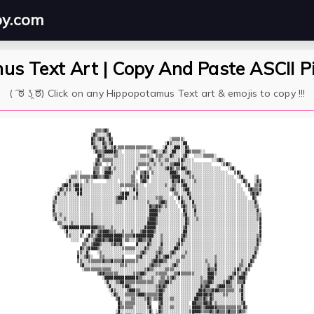
py.com
s Text Art | Copy And Paste ASCII P
( ͡ ಠ ʖ̯ ͡ಠ) Click on any Hippopotamus Text art & emojis to copy !!!
                   ▒▒▒▒▓▒                                                                    

                 ░▓▒░░░░▒▓                                                                   

                 ▓▒░▒▓▓░░▓▒                         ░▒▒▒▒▒░                                  

                 ▓▒░░░▓▒░▒▓                       ░▓▒░░░░░▓▓                                 

                 ░▓▒░░▒▓░░▒▓░▒▒▒▒▒▒▒▒▒▒▒▒▒▒▒░    ░▓░░░▓▓▓░░▓▒                                

                  ░▓▒▒▒▓▓▓▓▓▒░░ ░░░░░░░   ░░▒▓▒░░▓▒░░▓▓░░░░▓▓▒▒▒▒▒░░                         

                    ▓▓▒░░░░▒▒░░░░░░░░░░▒▒▒▒░░ ▒▒▒░░░▓▒░░░░▒▓░  ░░░░▒▒▒▒▒░                    

                   ▒▓░▒▒▒▒▒░░░░░░░░░░░░░░░░▒▓░░▒░░▒▒░░░░▒▓▒░░░░        ░░▒▓▒░                

                  ░▓▒▒  ░ ▒░░░░░░░░░░░▒▒▒▒▒░░▒░░▒░░░▒▒▓▓▓▒░░░░░░░░░░░░░    ░▒▓▒░             

                  ▒▒▒ ░▒▒▓░▒░░░░░░░░░▒░   ░▒░░░░░░▒▓▓▒░▒▒▓▓▒░░░░░░░░░░░░░░░   ░▒▓░           

          ░░░     ▓▒▒ ░▓▓▓▒░░░░░░░░░▒░ ▒▒▓▒ ▒░░░░░░░▓▓▓▒░░░▒▓▒░░░░░░░░░░░░░░░░   ▒▓▒         

       ░▒▒▒░▒▒▒▒▒▒▓▓▒▒▒▓▓▒░░░░░░░░░▒▒  ▓▒▓▓ ░░░░░░░░▒▓▓▓▓░░░░▒▒░░░░░░░░░░░░░░░░░░ ░▒▓░    ░▒ 

      ░▓░░░░░ ░▒░░      ░░░░░ ░░░░░▒▒░ ▒▓▓░ ░░░░░░░░░▓▒▒▓▓▒░░░░▒░░░░░░░░░░░░░░░░░░  ░▓▒   ░▓▒

    ▒▓▓▒░▒▓▓▒░░░░░░░░░░░░░░░░░▒▒▒▒▒▒▒▒░░░ ░░░░░░░░▒░░▒▒░░▒▓▓░░░░░░░░░░░░░░░░░░░░░░░░  ▒▓  ▒▒▓

  ░▓▒░▒▒░░▓▓▓░░░░░░░░░░░░░░░░░░ ░ ░░▓▒░░░░░░░░░░░░░░▒▓▒░░░▒▓▓░░░░░░░░░░░░░░░░░░░░░░░░  ▒▓▒▒▒▓

 ░▓░░▒░░░░░▓▓░░░░░░░░░░░░░░░░░▒▓▓▓░░░▓░░░░░░░░░░░░░░ ░▒▒░░░░▓▒░░░░░░░░░░░░░░░░░░░░░░░░  ▒▓▒▓░

░▓░░░░░░░░░░░░░░░░░░░░░░░░░░▒▓▓▓▓░░░▒▒░░░░░░░░▒▒▒░░░░░ ░▓▒░░░▓░░░░░░░░░░░░░░░░░░░░░░░░░  ▓▒  

▒▒░░░░░░░░░░░░░░░░░░░░░░░░░░▒▒▒░░░░░░░░░░░▒░░░░▒▓▓▒░░░░ ░▓▒░░░▓░░░░░░░░░░░░░░░░░░░░░░░░░░░▓░ 

▓░░░░░░░░░░░░░░░░░░░░░░░░░░░░░░░░░░░░░░░░░░▓▒▒▓▓▒░▒░░░░░ ▒▓▒░░▒▒░░░░░░░░░░░░░░░░░░░░░░░░░░▒▒ 

▓░░░░░░░░░░░░░░░░░░░░░░░░░░░░░░░░░░░░░░░░░░▓▓▓▓▒░░░░░░░░░ ▓▒░░░▓░░░░░░░░░░░░░░░░░░░░░░░░░░░▓░

▒▒░▒░░░░░░░░░░░░░▒░░░░░░░░░░░░░░░░░░░░░░░░░▓▓▓▓░░░░░░░░░░░▒▓░░░▒░░░░░░░░░░░░░░░░░░░░░░░░░░░▒▒

░▓░░░▒░░░░░░░░░░░▒░░░░░░░░░░░░░░░░░░░░░░░░▒▓▓▓▒░░░░░░░░░░░░▓▒░░░▒░░░░░░░░░░░░░░░░░░░░░░░░░░▒▓

  ▒▒░░░░▒░░░░░░░░▒░░░░░░░░░░░░░░░░░░░░░░░░▓▓▓▓▒░░░░░░░░░░░░▓▒░░░░░░░░░░░░░░░░░░░░░░░░░░░░░░░▓

   ░▒▓▓▓▓▓▓▓▓▓▓▓▓▓▓▓▒▒▒░░░▒░░░░░░░░░░░░░░▓▓▓▓▓░░░░░░░░░░░░▒▓░░░░░░░░░░░░░░░░░░░░░░░░░░░░░░░░▓

     ░▓░░░░░░▓   ▓▒░▒▓▓▓▓▒▒▒░░░▒░░░▒░░░▒▓▓▓▓▓▒░░░░░░░░░░░░▓▓░░░░░░░░░░░░░░░░░░░░░░░░░░░░░░░░▓

      ▒▒░░░░▒░ ░▓▒░▒▓▓▓▓▓▓▓▓▓▓▓▒▒▒▒▒▓▓▓▓▓▓▓▓▓░░░▒░░░░░░░░▒▓▒░░░░░░░░░░░░░░░░░░░░░░░░░░░░░░░▒▓

        ░░░░  ▒▓░░▒▓▓▓▓▒▒▓▓▓▓▓▓░▒▒░░░▒▓▓▒▒▒▓░░░░▒░░░░░░░▒▓▒░░░░░░░░░░░░░░░░░░░░░░░░░░░░░░░░▓▒

             ▒▒░░▒▓▓▓▒░░░░▒▓▒▒▓░     ▓░░░░▓▒░░░░▓░░░░░░▒▓▒░░░░░░░░░░░░░░░░░░░░░░░░░░░░░░░░░▓░

            ▓▒░▒▓▓▓▓▒░░░░░░░░░░▒▒▒▒▒▒░░░░▓▒░░░░▒▒░░░░░▓▓▒░░░░░░░░░░░░░░░░░░░░░░░░░░░░░░░░░▒▒ 

           ▒▒░░▓░   ░▒░░░░░░░░░░░░░░░░░▒▓▒░░░░▒▓▒░░░▒▓▒░░░░▒░░░░░░░░░░░░░░░░░░░░░░░░░░░░░░▓░ 

           ▓░░▒▓▒░   ▒▒░░░░░░░░▒     ▒▒▓░░░░░░▓▒░▒▓▓▒░░░░▒▒░░░░░░░░░░░░░▒░░░░░░░░░░░░░░░░▓▒  

           ▒▒░░░▒▒▒▒▒▒▓▒▒▒▓▒▒▒▒▓▒▒▒▒▒▒░░░░░░▒▓▓▓▓▒▒░░░░▒▒░░░░░░░░░░░▒░░░▒░░░░░░░░░░░▒░░░▓▒   

            ▒▓░░░░░░░░░░░░░░░░▒▒▒░░░░░░░░░░▒▓▒▒▒░░░░░▒▓▒░░░░░░░░░░░░░▒░░▓░░░░░░░░░░▒▒░░▓▒    

             ░▒▒▒▒▒▒▒▒▒▒▒▒░░░░░░░░░░░░░░░▒▓▒▒░░░░░▒▒▒▒░░░░░░░░░░░░░░░▓▒▒▓░░░░░░░░▒▓▒░░▓▒     

                    ▒▓▓▒▒▒▒▒▒░░░░░░░▒▒▒▓▓▒░░░░▒▒▒▒▒░░░▒▒▓▒▒▒▒▒▒░░░░░░▓▓▓▒░░░░░░░▒▓▒░▒▓▒      

                      ░▓▓▓▓▓▓▓▓▓▓▓▓▓▓▓▒▒░░░░▒░░░▒▒░▒▒▓▒░░░░░░░░░░░▒░░▓▓▓░░░░░░▒▓▒░▒▓▓▓░      

                       ░▓░░░▒▒▓▓▒▒▒▒▒▒▒▒▒▒▒▒▒░░▒▒▒▓▓▒░░░░░░░░░░░░░▒▒▒▓▓▒░░░░▒▓▓▒░░▒▒▒▓       

                        ░▓░░░░░▒▓▓▒░░░░░░░░░░░▒▓▒▓▒░░░░░░░░░░░░░░░▓▒▓▓░░░▒▓▓▓▒▒▒░░░░▓░       

                         ░▓▒░░░░░▒▓▓▓▒▒░░░░░░░▒▓▓▒░░░░░░░░░░░░░░░▓▓▓▒▒▒▓▓▓▒▒▒▒▒▒▒░░▒▓░       

                          ░▓▒░░░▒▒▒▒▒▒▓▓▓▒▒▒▒▒▒▓▓░░░░░░░░░░░░░░░▓▓▓▓▓▒▓▒░░░░▒▒░░░░░░▓░       

                            ▒▓░░░░░▒▒░░░░▒▓▒░▒▒▓▓░░░▒▒░░░░░░░░░▓▓▒▒▓▒░▓▒░░░░░░░░░░░░▓░       

                             ▓▒░▒▒▒▒▒░░░░░▓▒   ▒▓░░░░░░░░░░░░ ▓▓▒▒▒▓▓▒▓░▒░░░░░░░░░░░▒▓       

                             ▓▒▒▒▒▒▒░░░░░░▒▓   ▓▒░░░▒▒░░░░░░░░▓▓▓▓▒▒▓▓▓▓▓▒▒▒▒▒▒▒▒▒▒▒░▓▒      

                            ░▓░░░░░░░░░░░░░▓░ ░▓▒░░░░░░░░░░░░▒▓▓▓▓▒▒▒▒▓▒▒▓▒▒▒▒▓▒▒▒▒▓▒▒░      
