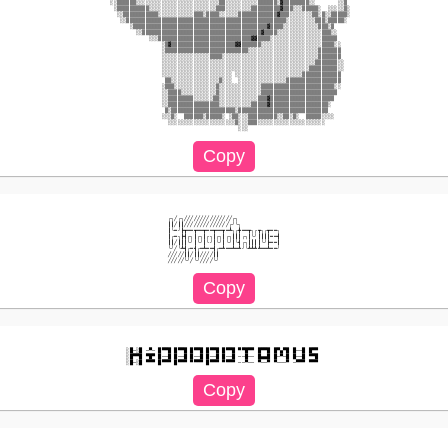
           ░░▒▒▒▒▒▒░░░░░░░░░░░░░░░░░░░░░░░░░░▒▒░░░░░░░░░░▒▒▒▒▒▒░▓▒▒▒▒▒▒▒▒░░       ░░▒        

            ░▒▒▒▒▒▒▒▒▒▒░░░░░░░░░░░░░░░░░░░░░▒▒▒░░░░░░░░▒▒▒▒▒▒▒▒▒▓▒▒▒░░░▒▒▒▒▒░  ░░░░░▒░       

             ░░▒▒▒▒▒▒▒▒▒▒▒░░░░░░░░░░░▒▒▒░▒▒▒▒░░░░░░▒▒▒▒▒▒▒▒▒▒▒▒▓▒▒▒░░░░░░░▒▒░▒░░▒▒▒▒▒░       

              ░░▒▒▒▒▒▒▒▒▒▒▒▒▒▒▒▒▒▒▒▒▒▒▒▒▒▒▒▒▒▒▒▒▒▒▒▒▒▒▒▒▒▒▒▒▒▒▒▒▒▒░░░░░░░░░▒▒▒░▒▒▒▒▒░        

                 ░▒▒▒▒▒▒▒▒▒▒▒▒▒▒▒▒▒▒▒▒▒▒▒▒▒▒▒▒▒▒▒▒▒▒▒▒▒▒▒▒▒▒▓▒▒▒▒░░░░░░░░░░░▒▒▒░▒            

                   ░░▒▒▒▒▒▒▒▒▒▒▒▒▒▒▒▒▒▒▒▒▒▒▒▒▒▒▒▒▒▒▒▒▒▒▒▒▒▓▒▒▒▒░░░░░░░░░░░░░░▒▒▒░░           

                       ░░░▒▒▒▒▒▒▒▒▒▒▒▒▒▒▒▒▒▒▒▒▒▒▒▒▒▒▒▒▒▓▓▒▒▒▒░░░░░░░░░░░░░░░░▒▒▒▒▒           

                           ░▒▓▒▒▒▒▒▒▒▒▒▒▒▒▒▒▒▒▒▒▒▒▓▓▒▒▒▒▒▒░░░░░░░░░░░░░░░░░░░▒▒▒▒░░          

                           ░▒▒▒▒▒▒▒▒▒▒▒▒▒▒▒▒▒▒▒▒▒▒▒▒▒▒░░░░░░░░░░░░░░░░░░░░░░▒▒▒▒▒▒▒          

                           ░░░░░░░░░░░░░░░▒▒▒▒░░░░░░░░░░░░░░░░░░░░░░░░░░░░░░▒▒▒▒▒▒▒          

                           ░░░░░░░░░░░░░░░░░░░░░░░░░░░░░░░░░░░░░░░░░░░░░░░░▒▒▒▒▒▒▒░░         

                           ░░░░░░░░░░░░░░░░░░░░░░░░░░░░░░░░░░░░░░░░░░░░░░▒▒▒▒▒▒▒▒▒░░         

                           ░░░░░░░░░░░░░░░░░░░░░░ ░░░░░░░░░░░░░░░░░░░░░▒▒▒▒▒▒▒▒▒▒▒▒          

                            ▒▒░░░░░░░░░░░░░░░▒░░░  ░░░░░░░░░░░░░░░▒▒▒▒▒▒▒▒▒▒▒▒▒▒▒▒▒          

                           ░▒▒▒░░░░░░░░░░░░░▒░░░░░░░░░░░░░▒▒▒▒▒▒▒▒▒▒▒▒▒▒▒▒▒▒▒▒▒▒▒░░          

                           ░░▒▒▒▒░░░░░░░░░░░▒░░░░░░░░░░░░░▒▒▒▒▒▒▒▒▒▒▒▒▒▒▒▒▒▒▒▒▒▒▒▒           

                           ░░▒▒▒▒▒▒▒▒░░░░░░▒▒░░░░░░░░░░░░▒▒▒▓▒▒▒▒▒▒▒▒▒▒▒▒▒▒▒▒▒▒▒▒            

                           ░░▒▒▒▒▒▒▒▒▒▒▒▒▒▒▒▒░░░░░░░░░░▒▒▒▒▒▓▒▒▒▒▒▒▒▒▒▒▒▒▒▒▒▒▒▒░             

                            ▒░▒▒▒▒▒▒▒▒▒▒▒▒▒▒▒▒▒▒▒▒░▒▒▒▒▒▒▒▒▒▒▒▒▒▒▒▒▒▒▒▒▒▒▒▒▒▒▒▒              

                           ░░░▒░  ▒▒▒▒▒▒░▒▒▒▒▒░ ░▒▒░░░▒▒▒▒▒▒▒▒▒░░▒▒░▒░  ▒▒▒▒▒░░░░            

                             ░░░░░░░░░░░░░░░░░░░░░▒░░░▒▒▒░░░░░░░░░░░░░░░░░░░░░               

╭╮╱╭╮╱╱╱╱╱╱╱╱╱╱╱╱╱╱╱╭╮

┃┃╱┃┃╱╱╱╱╱╱╱╱╱╱╱╱╱╱╭╯╰╮

┃╰━╯┣┳━━┳━━┳━━┳━━┳━┻╮╭╋━━┳╮╭┳╮╭┳━━╮

┃╭━╮┣┫╭╮┃╭╮┃╭╮┃╭╮┃╭╮┃┃┃╭╮┃╰╯┃┃┃┃━━┫

┃┃╱┃┃┃╰╯┃╰╯┃╰╯┃╰╯┃╰╯┃╰┫╭╮┃┃┃┃╰╯┣━━┃

╰╯╱╰┻┫╭━┫╭━┻━━┫╭━┻━━┻━┻╯╰┻┻┻┻━━┻━━╯

╱╱╱╱╱┃┃╱┃┃╱╱╱╱┃┃

░█─░█ ─▀─ █▀▀█ █▀▀█ █▀▀█ █▀▀█ █▀▀█ ▀▀█▀▀ █▀▀█ █▀▄▀█ █──█ █▀▀ 

░█▀▀█ ▀█▀ █──█ █──█ █──█ █──█ █──█ ──█── █▄▄█ █─▀─█ █──█ ▀▀█ 
