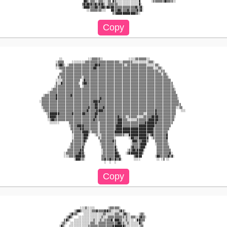
                            ▓▓▒░▒▒▒░░▒▒▒░░░▒▒ ▓▒░░░░░░░░░░░░░░▓       ░▒▒▒▒▒▒▒▓▒▒▒▒░░        

                           ▒▓▒▓▓▓▒▒▓▒▓▒▓▒░░▒▒▒▒▒▒░░░░░░░░░░░░░▓░                             

                           ░▓▓▓▓▒▒▒▓▓▒▒▓▓▒▓▓▒▓▓▒▒▒▒▒▒▒▒▒▒▒▒▒▓▒▒▓░                            

                              ░░▒▒▒▒▒▒▒░░░   ▓▓▒▒▓▓▒▒▒▒▓▒▒▒▒▒▓▒▓░                            

             ░░                ░░▒▒▒▒▒░░                ░░░░▒▒▒▒▒▒▒░░                        

           ░▒▒▒▒     ░░░░░░░░▒▒▒▒▒▒▒▒▒▒▒▒▒▒▒▒▒▒▒▒▒░░▒▒▒▒▒▒░░░░░░░░░░▒▒▒░                     

           ▒▒▓▓▒░ ░▒▒▒▒▒▒▒▒▒▒▒▒▒▒▒▒▓▓▓▒▒▒▒▒▒▒▒▒▒▒▒▒▒▒░░▒▒▒▒▒▒▒▒▒▒▒▒░░░░░▒▒░                  

           ░░▒▒▒▒▒▒▒▒▒▒▒▒▒▒▒▒▒▒▒▒▒▓▓▒▒▒▒▒▒▒▒▒▒▒▒▒▒▒▒▒▒▒▒▒▒▒▒▒▒▒▒▒▒▒▒▒▒▒░░░▒▒░                

              ░▒▒▒▒▒▒▒▒▒▒▒▒▒▒▒▒▒▒▒▒▒▒▒▒▒▒▒▒▒▒▒▒▒▒▒▒▒▒▒▒▒▒▒▒▒▒▒▒▒▒▒▒▒▒▒▒▒▒▒░░▒▒               

             ▒▒▒▒▒▒▒▒▒▒▒▒▒▒▒▒▒▒▒▒▒▒▒▒▒▒▒▒▒▒▒▒▒▒▒▒▒▒▒▒▒▒▒▒▒▒▒▒▒▒▒▒▒▒▒▒▒▒▒▒▒▒▒░▒▒░             

            ▒░▒▒▒▒▒▒▒▒▒▒▒▒▒░▒▒▒▒▒▒▒▒▒▒▒▒▒▒▒▒▒▒▒▒▒▒▒▒▒▒▒▒▒▒▒▒▒▒▒▒▒▒▒▒▒▒▒▒▒▒▒▒▒▒▒▒░            

           ░░░░▒▒▒▒▒▒▒▒▒▒▒ ░▓▒▒▒▒▒▒▒▒▒▒▒▒▒▒▒▒▒▒▒▒▒▒▒▒▒▒▒▒▒▒▒▒▒▒▒▒▒▒▒▒▒▒▒▒▒▒▒▒▒▒▒▒▒           

           ▒░░▓▒▒▒▒▒▒▒▒▒▒░ ▒▓▓▒▒▒▒▒▒▒▒▒▒▒▒▒▒▒▒▒▒▒▒▒▒▒▒▒▒▒▒▒▒▒▒▒▒▒▒▒▒▒▒▒▒▒▒▒▒▒▒▒▒▒▒▒          

          ░▒▒▒▒▒▒▒▒▒▒▒▒▒▒▒ ░▒▒▒▒▒▒▒▒▒▒▒▒▒▒▒▒▒▒▒▒▒▒▒▒▒▒▒▒▒▒▒▒▒▒▒▒▒▒▒▒▒▒▒▒▒▒▒▒▒▒▒▒▒▒▒░         

        ░▒▒▒▒▒▒▒▒▒▒▒▒▒▒▒▒▒▒▒▒▒▒▒▒▒▒▒▒▒▒▒▒▒▒▒▒▒▒▒▒▒▒▒▒▒▒▒▒▒▒▒▒▒▒▒▒▒▒▒▒▒▒▒▒▒▒▒▒▒▒▒▒▒▒▒░        

      ░▒▒▒▒▒▒▒▒▒▒▒▒▒▒▒▒▒▒▒▒▒▒▒▒▒▒▒▒▒▒▒▒▒▒▒▒▒▒▒▒▒▒▒▒▒▒▒▒▒▒▒▒▒▒▒▒▒▒▒▒▒▒▒▒▒▒▒▒▒▒▒▒▒▒▒▒▒▒        

   ░▒▒▒▒▒▒▒▓▒▒▒▒▒▒▒▒▓▒▒▒▒▒▒▒▒▒▒▒▒▒▒▒▒▒▒▒▒▒▒▒▒▒▒▒▒▒▒▒▒▒▒▒▒▒▒▒▒▒▒▒▒▒▒▒▒▒▒▒▒▒▒▒▒▒▒▒▒▒▒▒▒▒       

  ▒▒▒▒▒▒▒▒▒▓▒▒▒▒▒▒▒▒▒▒▒▒▒▒▒▒▒▒▒▒▒▒▒▒▒▒▓▒▒▒▒▒▒▒▒▒▒▒▒▒▒▒▒▒▒▒▒▒▒▒▒▒▒▒▒▒▒▒▒▒▒▒▒▒▒▒▒▒▒▒▒▒▒▒░      

 ░▒▒▒▒▒▒▒▒▒▒▒▒▒▒▒▒▒▒▒▒▒▒▒▒▒▒▒▒▒▒▒▒▓▓▓▓▒▒▒▒▒▒▒▒▒▒▒▒▒▒▒▒▒▒▒▒▒▒▒▒▒▒▒▒▒▒▒▒▒▒▒▒▒▒▒▒▒▒▒▒▒▒▒▒▒      

  ▒▒▒▒▒▒▒▒▒▒▒▒▒▒▒▒▒▒▒▒▒▒▒▒▒▒▒▒▒▒▒▒▒▓▓▒▒▒▒▒▒▒▒▒▒▒▒▒▒▒▒▒▒▒▒▒▒▒▒▒▒▒▒▒▒▒▒▒▒▒▒▒▒▒▒▒▒▒▒▒▒▒▒▒▒▒     

  ░▒▒▒▒▒▒▒▒▒▒▒▒▒▒▒▒▒▒▒▒▒▒▒▒▒▒▒▒▓▒▒▒▓▓▒▒▒▓▒▒▒▒▒▒▒▒▒▒▒▒▒▒▒▒▒▒▒▒▒▒▒▒▒▒▒▒▒▒▒▒▒▒▒▒▒▒▒▒▒▒▒▒░░▒▒    

   ░▒▒▒▒▒▒▒▒▒▒▒▒▒▒▒▒▒▒▒▒▒▒▒▒▒▒▓▒▒▒▒▒▓▓▓▓▒▒▒▒▒▒▒▒▒▒▒▒▒▒▒▒▒▒▒▒▒▒▒▒▒▒▒▒▒▒▒▒▓▒▒▒▒▒▒▒▒▒▒▒▒   ░░░  

     ░▒▓▓▓▓▓▓▒▒▒▒▒▒▒▒▓▒▒▒▒▒▓▓▒▒▒▒▒▒▓▓▒▒▒▒▒▒▒▒▒▒▒▒▒▒▒▒▒▒▒▒▒▒▒▒▒▒▒▒░░▒▒▒▒▒▓▒▒▒▒▒▒▒▒▒▒▒▒        

      ▒▓▓▓▓▒▒▒▒▒▒▒▒▒▒▒▒▒▒▒▒▒▒▒▒▒▒▒▒▓▒▒▒▒▒▒▒▒▒▒▒▒▒▓▒▒▒▒░░▒▒▒▒▒░░░░▒▒▒▒▒▓▓▓▓▒▒▒▒▒▒▒▒▒▒░        

      ░▒▓▓▒▒▒▒▒▒▒▒▒▒▒▒▒▒▒▒▒▒▒▒▒▒▒▒▓▒▒▒▒▒▒▒▒▒▒▒▒▒▒▓▓▓▒▒▒░░░░░░▒▒▒▒▒▒▒▓▓▓▓▓▓▒▒▒▒▒▒▒▒▒▒         

       ░░░░░░      ▒▒▒▒▒▒▒▒▒▒▒▒▒▒▒▒▒▒░▒▒▒▒▒▒▒▒▒▒▒▓▓▓▒▒▒▒▒▒▒▒▒▒▒▒▒▒▓▓▓▓▓▓▓▒▒▒▒▒▒▒▒▒▒          

                   ░▒▒▒▒▓▓▓▓▒▒▒▒▒▒▒▒▒░▒▒▒▒▒▒▒▒▒▒▓▓▓▓▒▒▒▒▒▒▒▒▒▒▓▓▓▓▓▓▓▓▓▓▒▒▒▒▒▒▒▒▒▒           

                    ▒▒▒▒▒▒▓▓▒▒▒▒▒▒▒▒▒░▒▒▒▒▒▒▒▒▒▒▓▓▓▓▓▓▓▓▓▓▓▓▓▓▓▓▓▓▓▓▓▓▓▒▒▒▒▒▒▒▒▒▒            

                     ▒▒▒▒▒▒▓▓▓▓▒░▒▒▒▒░▒▒▒▒▒▒▒▒▒▓▓▓▓▓▓▓▓▓▓▓▓▓▓▓▓▓▓▓▓▓▓▓▓▒▒▒▒▒▒▒▒▒             

                     ░▒▒▒▒▒▒▓▓▓░   ░▒░░▒▒▒▒▒▒▒▒▒▒▒▒▒▒░░░▓▓▓▓▓▓▓▓▓▓▓▒░▒▓▒▒▒▒▒▒▒▒▓             

                     ░▒▒▒▒▒▒▓▓▒      ▒░▒▒▒▒▒▒▒▒░        ░▓▓▒▒▒▓▓▓▓▓▓  ░▒▒▒▒▒▒▒▒▓             

                     ▒▒▒▒▒▒▒▓▒        ▒▒▒▒▒▒▒▒▓▒         ░▓▓▓▒▒▒▓▓▓▒    ▒▒▒▒▒▒▒▒             

                    ▒▒▒▒▒▒▒▒▒         ░▒▒▒▒▒▒▒▒▒         ░▒▒▒▒▒▓▓▓▓     ░▒▒▒▒▒▒▒░            

                   ░▒▒▒▒▒▒▒▓░          ▒▒▒▒▒▒▒▒▓░        ▒▓▒▒▒▒▓▓▓░      ▒▒▒▒▒▒▒▒            

                  ▒▒▒▒▒▒▒▒▓▓           ░▒▒▒▒▒▒▒▓▒      ░▒▒▓▓▒▓▓▓▓░       ▒▒▒▒▒▒▒▒▒           

                ░▒▒▒▒▒▒▒▒▓▓▓░          ░▒▒▒▒▒▒▒▓▓▒    ░▒▓▓▓▓▓▓▓▓▒        ▒▒▒▒▒▒▒▒▓░          

                ░░░▒▒▒▒▓▓▓▓▓▒          ▒▒▒▒▒▒▒▒▓▓▓▒        ▒▓▓▓▓        ░▓▓▒▒▒▒▒▓▒▓░         

                      ░▓▓▓▒▒░          ▒▒▓▒▒▓▒▒▓▒▒▓░       ░░░░          ░░ ░▒ ░░            

                          ░░░▒░░░░░        ░▒▒▒▒▒▒░                                          

                      ░▒▓▓▒░░░░░░▒▒▒▓▒▒▒▒▓▓▒▒░░░░░▒▓▒░                                       

                   ░▒▓▒▒░   ░░░░░░░░░░░░▒▒░░░░░▒▒▒░░▒▓▒░░     ░▒▒░                           

                 ░▒▓▒░   ░░░░░░░░░░░░░░▒░░░▒▒▒▒▒▒▒▒▒▒░▒░░▒▒▒░░▒▓▒▒░                          

                ▒▓▒░  ░░░░░░░░░░░░▒░░░▒░░▒▒▒▒▓░▓▓▓▒▒░░▒░░░░ ░▓▓▒▒▒                           

              ░▒▒░  ░░░░░░░░░░░░▒▒▒░░▒▒▒▒▒▒▒▒▒▒▒▒▓▓▒▒░░▒░░░░░░▓▒░                            

             ░▓▒░  ░░░░░░░░░░░░▒▒▒▒▒▒▒▒▒▒▒▒▒▒▒▓▓▓▓▓▓▓▒░░░░░░░░░▒▒                            
