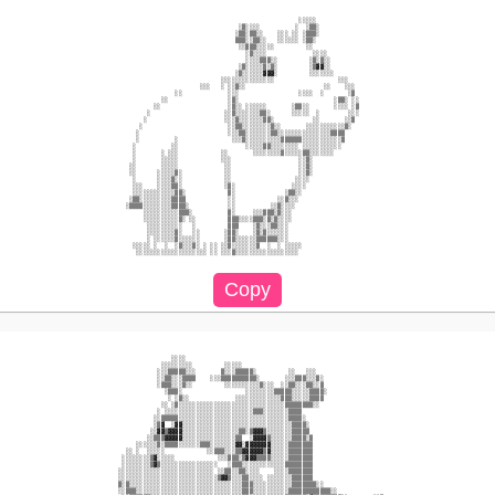
                                                             ░░░░░                           

                                            ░▒░░░░          ░  ░▒▒░                          

                                           ░▒▒░▒▒░░    ░░░ ░░ ░▒▒▒░                          

                                           ▒▒▒░░▒▒░░   ░░░░░░ ░▒▒░                           

                                            ░░▒▒▒░░░░░         ░░                            

                                              ░▒░░░░             ░░░░                        

                                              ░░░░▒▒▒░░         ░▒░▒░░                       

                                            ░▒░░░░░▒░▒░         ░▒▓▓░░                       

                                           ░▒░░░░░░▓▓▓░         ░░░░░░░                      

                                       ░░░░░░░░░░░░░░░                  ░░░                  

                                 ░░░   ░ ░░▒░░                      ░░    ░░░                

                          ░░             ░░░                 ░░░░  ░       ░▒                

                      ░░                 ░▒░                           ░▒▒░ ░░               

                    ░░                   ░▒░░ ░░░░░░       ░▒▒░░       ░░░░ ░▒               

                  ░                     ░░▒░░░░░░░▒▒░      ░░░░░  ░        ░░░               

                 ░                      ░░░▒░░░░░░░▒▒░           ░░       ░░▒                

                ░                        ░░▒▒░░░░░░░░▒░░       ░░░░░░░░░░░▒░                 

               ░                         ░░░▒▒░░░░░░░▒▒░░░░░░░░░░░░░░░▒▒▒▒                   

               ░          ░               ░░░▒░░░░░░░░░░▒▒▒▒▒▒░░░░░░░░░░░▒                   

              ░          ░░                   ░░░░░▒▒░░░░░░░░ ░░░░░░░░░░░                    

              ░       ░ ░░░            ░░       ░░░░░░░░▒░░░░░▒▒░░░░░░░                      

              ░       ░░░░░            ░░░                   ░░▒░                            

             ░░       ░░░░░             ░░                   ░░▒░                            

             ░░      ░░░░░▒░            ░░                   ░░▒░                            

              ░      ░░░░▒░░            ░░                  ░░░░                             

              ░░░    ░░░░▒▒░            ░▒░                ░░░░                              

              ░░░░░░░░░░░░▒▒░            ▒░              ░▒▒░░                               

             ░▒▒░░░░░░░░░▒▒▒▒            ░░            ░░▒░░░                                

            ░▒▒▒▒░░░░░░░░▒▒▒▒░           ░░          ░░▒░░░░                                 

                 ░░░░░░░░░░▒▒▒░          ▒░     ░░░▒▒▒░▒░░░                                  

                 ░░░░░░░░░░▒░ ░░         ▒▒▒░░░░▒▒▒░▒░▒░░░░                                  

                  ░░░░░░░░░░   ░         ▒▒▒    ░▒░░░▒▒░░░                                   

                  ░░░░░░░░▒░   ░░       ░▒▒░    ░▒░▒░░░░░░                                   

                  ░ ░░░░░░▒░░░░░░       ░▒▒░░░░░░▒▒▒▒▒▒░░░                                   

              ░░░░░ ░  ░  ░▒░░░▒░ ░ ░░ ░░▒░░░░░░░▒  ░  ░ ░░░░░                               

               ░░░░░░░░░░░░░░░░░░░░ ░░ ░░░▒░░░░░░░░░░░░░░░░░░                                

                         ░░░░                                                                

                      ░░░░░░░░░         ░░░░░                                                

                     ░░░▒▒▒▒▒░░░       ▒░░░▒▒▒▒▒░         ░░   ░░░                           

                     ░░▒▒░░░▒▒▒▒    ░░░▒▒▒▒▒▒▒▒▒▒░       ░░░▒▒▒░░░▒░                         

                     ░▒▒▒░░░▒░░         ░░░░░░░░░░▒░░░  ░░▒▒░░░▒▒░░▒                         

                       ░▒▒▒░                  ░░░░░░░░▒▒▒▒▒░░░░░▒▒▒▒░                        

                        ░ ░▒░░             ░░░░░░░░░░░░░▒▒▒░░░░░▒▒▒▒                         

                      ░░ ░▒░░░░░░░░░░░░░░░░░░░░░░░░░░░░░░▒▒▒▒▒▒▒▒░░                          

                     ░ ░░░░░░░░░░░░░░░░░░░░░░░░░▒▒▒░░░░░░░▒▒▒▒                               

                    ░░▒▒▒▒▒░░░░░░░░░░░░░░░░░░░░░░░░░░░░░░░▒▒▒▒░                              

                    ░▒▓  ░▓▓░░░░░░░░░░░░░░░░░░░░░░░░░░░░░░░▒▒▒▒░                             

                   ░░▓▓▒▓▓▓▓░░░░░░░░░░░░░░░░▒▒░▒▓▓▓▒░░░░░░░▒▒▒▒▒                             

                  ░░▒▒▒▓▓▓▓▓░░░░░░░░░░░░░░░▒▒  ░▓▓▓▓▒░░░░░░▒▒▒▒░▒                            

               ░░░░░░▒░▒▒▒▒░░░░░░▒▒▒░░░░░░░▓▓░▓▓▓▓▓▓▓░░░░░▒▒▒▒▒▒▒                            

            ░░ ░  ░░░░░            ░░▒▒▒░░░▒▒▓▓▓▓▓▓▒▓░░░░░▒▒▒▒▒▒▒                            

           ░░░░░░░░▒▓░░░░░            ░░░▒▒▒░▒▓▓▓▒▒▒▒░░░░░▒▒▒▒▒▒▒                            

           ░░░░░░░░▒▓▒░░░░░░░░░░░░░░░░   ░▒▒▒░░░░░░░░░░░░▒▒▒▒▒▒▒▒                            

          ░░░░░░░░░░░░░░░░░░░░░░░░░░░ ░░▒▒░░▒▒░░░░    ░░░░▒▒▒▒▒▒▒                            

          ░░░░░░░░░░░░░░░░░░░░░░░░░░░░▒▓▓▒░░░▒▒░░░░ ░░░░░░░▒▒▒▒▒▒                            

          ▒░▒░░░░░░░░░░░░░░░░░░░░░░░░░░░░░░░░▒▒▒░░░░░░░░░░░▒▒▒▒▒▒▒░░                         

          ░░▒▒▒░░░░░░░░░░░░░░░░░░░░░░░░░░░░░░▒▒▒░░░░░░░░░░▒▒▒▒▒▒▒▒▒▒▒▒░░                     
