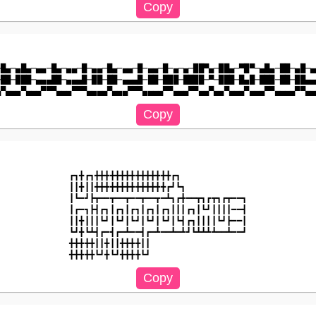
─█▄─▄█▄─▄▄─█▄─▄▄─█─▄▄─█▄─▄▄─█─▄▄─█─▄─▄─██▀▄─██▄─▀█▀─▄█▄─██─▄█─▄▄
─██─███─▄▄▄██─▄▄▄█─██─██─▄▄▄█─██─███─████─▀─███─█▄█─███─██─██▄▄▄
┏┓╋┏┓╋╋╋╋╋╋╋╋╋╋╋╋╋╋╋┏┓

┃┃╋┃┃╋╋╋╋╋╋╋╋╋╋╋╋╋╋┏┛┗┓

┃┗━┛┣┳━━┳━━┳━━┳━━┳━┻┓┏╋━━┳┓┏┳┓┏┳━━┓

┃┏━┓┣┫┏┓┃┏┓┃┏┓┃┏┓┃┏┓┃┃┃┏┓┃┗┛┃┃┃┃━━┫

┃┃╋┃┃┃┗┛┃┗┛┃┗┛┃┗┛┃┗┛┃┗┫┏┓┃┃┃┃┗┛┣━━┃

┗┛╋┗┻┫┏━┫┏━┻━━┫┏━┻━━┻━┻┛┗┻┻┻┻━━┻━━┛

╋╋╋╋╋┃┃╋┃┃╋╋╋╋┃┃
