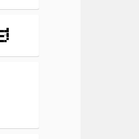
▄▄█

▄─█
