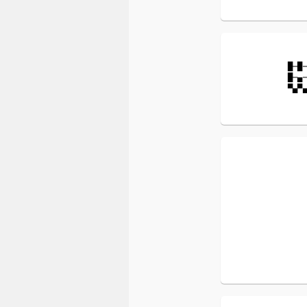
█─█
█─▄