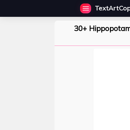
TextArtCo
30+ Hippopotamu