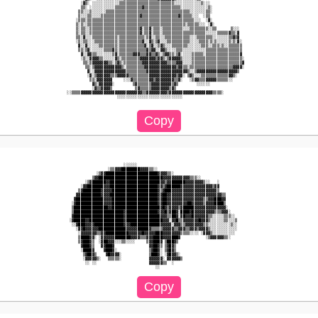
            ░▓▒░ ░░░░░░░░░░░░▒▒▒▒▒▒▒▒▒▒▒▒▒▒▒▒▒▒▒▒▒▒▒▒░░░░░░░░░░░░▒░░░                        

            ▒▒░ ░░░░░░░░░░░▒▒▒▒▒▒▒▒▒▒▒▒▓▒▒▒▒▒▒▒▒▒▒▒▒▒▒▒▒░░░░░░░░░░░░▒░                       

           ▒▒░░░▒░░░░░░▒▒▒▒▒▒▒▒▒▒▒▒▒▒▒▒▒▒▒▒▒▒▒▒▒▒▒▒▒▒▒▒▒▒▒▒▒░░░░░░░▒▒░                       

           ▒░░░▒▒░░░░▒▒▒▒▒▒▒▒▒▒▒▒▒▒▒▒▒▓▒▒▒▒▒▒▒▒▒▒▒▒▒▒▒▒▓▒▒▒▒▒░░░  ░▒▒                        

          ░▒▒▒░▒▒▒▒▒▒▒▒▒▒▒▒▒▒▒▒▒▒▒▒▒▒▒▒▒▒▒▒▒▒▒▒▒▒▒▒▒▒▒▒▒▒▒▒▒▒▒░░░  ░▓░                       

          ▒░▒░░▒▒▒▒▒▒▒▒▒▒▒▒▒▒▒▒▒▒▒▒▒▒▒▒▒▒▒▒▒▒▒▒▒▒▒▒▒▒▒▒▒▒▒░▒▒▒▒▒░░░ ░▓░                      

          ▒░▒▒░░▒▒▒▒▒▒▒▒▒▒▒▒▒▒▒▒▒▒▒▒▒▒▓░▒▒▓░▒▒▒░▒▒▒▒▒▒▒▒▒░░░▒▒▒▒▒▒▒▒░░▒▒      ▒░░░           

          ▒░▒▒░░▒▒▒▒▒▒▒▒▒▒▒▒▒▒▒▒▒▒▒▒▒▒▓░▒▒▓░▒▒▒░▒▒▒▒▒▒▒▒▒▒▒▒▒▒▒▒▒▒▒░░░░░▒▒▒▒▒▓▒▒░▓           

          ▒▒░▓░░░▒▒▒▒▒▒▒▒▒▒▒░▒▒▒▒▒▒▒▒▒▒▒░▒▓░░▒▒░░▒▒▒▒▒▒▒▒▒▒▒░░░▒▒▒▒▒▒▒░░░░░░░▒▒▓▒▓           

          ░▒░▒▒░░░▒▒▒▒▒▒▒▒▒▒░▒▒▒▒▒▒▒▒▒▒▓░░▓▒░▒▓░░░▒▒▒▒▒▒▒▒▒▒░░░░▒▒▒▒░▒░▒░░░░░▒░▒░▓░          

           ▓░░▓░░░░░▒▒▒▒▒▒▒▒░▒▒▒▒▒▒▒▒▒▒▒▓░▒▓░░▒▓▒░░░▒▒▒▒▒▒▒░░░░░░▒▒▒░░▒▒▒░▒░░▒▒▒▒▒▒          

           ▒▒░▒▓░░░░░░▒▒▒▒▓▒░▒▒▒▒▒▒▒▒▒▒▒▒▓▒▓▓░░▓▓▒░░░░▒▒▒░░░░░░░░░░▒▒▒▒▒▒▒▒▒▒▒▒▒▒▒▒          

            ▓░░▓▓▒▒░░░░░░░▒▓░▒▒▒▒▒▒▓▓▓▒▒▒▓▓▒▒▓▒░▒▓▓▒▒░▒▓░░░░░▒▒▒▒▒░▒▒▒▒▒▒▒▒▒▒▒▒▒▒▒▓          

            ░▒░░▓▓▓▓▒▒░░░░░▓▒░▒▒▒▒▒▒▒▒▓▓▓▓▓▓▓▒▓▓▒░▒▓▓▓▓▓▒░░░░▒▒▒▒▒▒▒▒▒▒▒▒▒▒▒▒▒▒▒▒▒▒░         

             ▒▒░▒▓▓▓▓▓▓▓▒▒░▒▓▒░▒▒▒▒▒▒▒▒▓▓▓▓▓▓▓▓▓▓▓▒▒▒▒▓▓▓░░░░▒▒▒▒▒▒▒▒▒▒▒▒▒▒▒▒▒▒▒▒▒▒▓         

              ▒▒░▒▓▓▓▓▓▓▓▓▓▓▓▓▒░▒▒▒▒▒▒▒▒▓▓▓▓▓▓▓▓▓▓▓▓▓▓▒▓▓▒▒░▒▒▒▒▒▒▒▒▒▒▒▒▒▒▒▒▒▒▒▓▓▓▓░         

               ▓░░▓▓▓▓▓▓▓▓▓▓▓▓▓▓▒▒▒▒▒▒▒▒▒▓▓▓▓▓▓▓▓▓▓▓▓▓▓▓▓▓▓▒░░▒▓▓▓▓▓▓▓▓▓▓▓▓▓▓▓▓▓▓▒           

               ░▓░▒▓▓▓▓▓▓▒▒▒▓▓▓▓▓▒▒▒▒▒▒▒▒▒▓▓▓▓▓▓▓▓▓▓▓▓▒▓▓░ ▒▓▒░░░▒▒▒▒▒▒▒▒▒▒▒▒▓▓▒░            

                ▒▒░▓▓▓▓▓▓▓     ░░░▓▒▒▒▒▒▒▒▓▓▒▓▓▓▓▓▓▓▓▒▒▓░   ░▒▓▓▒▒▒▓▓▓▓▓▒▒▒▒▒░░              

                 ▓▒░▓▓▓▓▓▓░        ▒▓▒▒▒▒▒▒▓▓▓▓▓▓▓▓▓▒▓▒        ░░░░░░                        

                 ░▓▒▒▓▓▓▓▒          ▒▓▒▒▒▒▒▓▓▓▓▓▓▓▓▒▓▒                                       

      ░░▒▒▒▒▓▓▓▓▓▓▓▓▓▓▓▓▓▓▓▓▓▓▓▓▓▓▓▓▓▓▓▒▒▓▓▓▓▓▓▓▓▓▒▓▓▓▓▓▓▓▓▓▓▓▓▓▓▓▓▓▓▓▒▒▒▒░                  

                            ░░░░░░░░░░░░░░░░░░░░░░░░░░░░░                                    

                               ░░░░░░                                                        

                        ░▒▒▓▓▓████████▓▓▓▓▒▒░░                                               

                   ░▒▓▓███████████████████████▓▓▓▓▒▒░                                        

                 ▒▓▓████████████████████████████▓▓▓▓▓▓▓▓▓▓▓▓▒▒▒░░                            

              ░▒▓██████▓▓██████████████████████▓▓▒▓▓██████▓▓▓▓▓▓▓▓▒░░   ░                    

            ░▓▓███████▓▓▓█████████████████████▓▓▒▓██████▓▓▓▓▓▓▓▓▓▓▓▓▓▓▒▓▓                    

           ▒▓████████▓▓▓▓▓████████████████████▓▒▓███▓▓▓▓▓▓▓▓▓▓▓▓▓▓▓▓▓▓▓▓▒                    

          ▓▓█████████▓▓▓▓█████████████████████▓▓██▓▓▓▓▓▓▓▓▓▓▓▓▓▓▓▓▓▓▓▓▓▓▓▓▒▒                 

         ▓████████████▓▓▓▓████████████████████▓▓██▓▓▓▓▓▓▓▓▓▓▓▓▓▓▓▓▒▒▓▓▓███▓▓                 

        ░▓████████████▓▓▓▓████████████████████▓▓██▓▓▓▓▓▓▓▓▓██▓▓▓▓▓▒▓▓▓▓████▒                 

        ▒███████████████▓▓█████████████████████▓█▓▒▓▓▓▓▒▓█████▓▓▓▓▓▓▓▓▓▓▓▓▓▓░                

        ▒██████████████████████▓██████████████▓▓▓█▒▓██▓░████▓█▓▓▓▓▓▓▓▓▓▒▒▒▓▓▓░               

        ▓██████████████████████▓███████████████▓▓▓▒▒██▓░▓█▓▓▓█▓▓▓▓▓▓▒▒░░░░░▒▒▒░░             

       ░▓█████▓▓███████████████▓████████████████▓▓▓░▓▓█▒▒▓▓▓▓▓▓▓█▓▓▓▒░░░░░░▒▒░░░▒            

        ░░▓███▓▓▓▓█████████████▓▓▓█████████████▓▓▓▓▓░▓▓▓▒▒▓▓▓▓▓▓▓▓▒▒░░░░░░░░░░▒░░            

          ░▓▓█▓▓▓▓▓▓████████████▓▓▓▓▓█████▓▒▒▒▒▒▓▓▓▓▓▒▒▓▓▓▒▒▓▓▓▒▓▓▓▓▒░░░░░░░░░░░░            

           ░▓▓▓▓▓▓▓▒▒▓▓██████████▓▓▓▓▓▓█▓▓▓▓▓███▓▓▓▓▓▓▓▓▒▒▒▒░░░░ ░▓▓▓▒░░░░░░░░░░             

           ▒████▓▓░ ░▓▓▓▓▓▓███████▓▓▓▓▒▒▒▓▓▓████▓▓▓▓███▓           ░▒▓▓▓▓▓▓▒▒░               

           ▒▓███▓▒  ░▓██▓▓▓░░░▒▒░░░░     ▒▓▓███▓ ▒███▓▒                                      

            ▓███▓▒   ▓▓███▓               ▓▓██▓▒ ▒▓█▓▒                                       

            ░████▓    ▓███▓░              ▒▓██▓░ ▒▓█▓▒                                       

             ▒▓██▓▒    ▓█▓▓▓▓░            ▒███▓░ ░▓█▓▓▒░                                     

             ░▓▓▓▓▓▒░   ▒▒▒▒▒░            ▓▓▓▓▓▓░ ▓▓▓▓▓▓▒                                    

              ░░ ░░                       ▓▓▓▓▓▓▒▒  ░                                        
