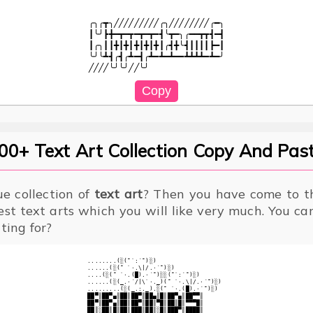
╭╮╭┳╮╱╱╱╱╱╱╱╱╱╭╮╱╱╱╱╱╱╱╱╭━╮

┃╰╯┣╋━┳━┳━┳━┳━┫╰┳━╮╭━━┳┳┫━┫

┃╭╮┃┃╋┃╋┃╋┃╋┃╋┃╭┫╋╰┫┃┃┃┃┣━┃

╰╯╰┻┫╭┫╭┻━┫╭┻━┻━┻━━┻┻┻┻━┻━╯

00+ Text Art Collection Copy And Past
ue collection of
text art
? Then you have come to th
est text arts which you will like very much. You c
ting for?
........(░(¯`:´¯)░)

......(░(¯ `·.\|/.·´¯)░)

....(░(¯ `·.(█).·´¯)░░(¯`:´¯)░)

......(░(_.·´/|\`·._)(¯ `·.\|/.·´¯)░)

.........(░(_.:._).░(¯ `·.(█).·´¯)░)

██▀║██▀▄║██║██▀║██▄║█║██▀▄║██▀▀║

██▀║██▀▄║██║██▀║██║▀█║██║█║▀▀▀█║

██║░██║█║██║███║██║░█║███▀║████║
