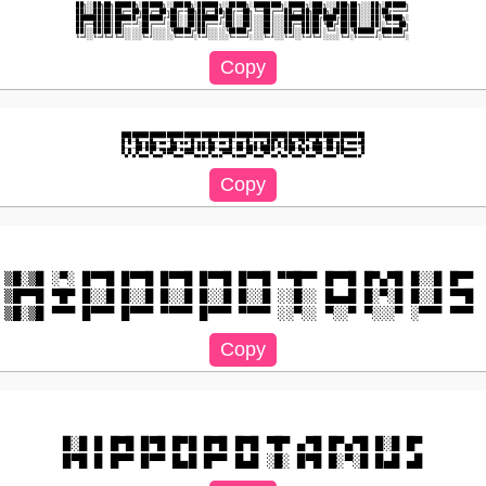
██╗░░██╗██╗██████╗░██████╗░░█████╗░██████╗░░█████╗░████████╗░█████╗░███╗░░░███╗██╗░░░██╗░██████╗

██║░░██║██║██╔══██╗██╔══██╗██╔══██╗██╔══██╗██╔══██╗╚══██╔══╝██╔══██╗████╗░████║██║░░░██║██╔════╝

███████║██║██████╔╝██████╔╝██║░░██║██████╔╝██║░░██║░░░██║░░░███████║██╔████╔██║██║░░░██║╚█████╗░

██╔══██║██║██╔═══╝░██╔═══╝░██║░░██║██╔═══╝░██║░░██║░░░██║░░░██╔══██║██║╚██╔╝██║██║░░░██║░╚═══██╗

██║░░██║██║██║░░░░░██║░░░░░╚█████╔╝██║░░░░░╚█████╔╝░░░██║░░░██║░░██║██║░╚═╝░██║╚██████╔╝██████╔╝

██████████████████████████████████████████████████████████████████████

█─█─█▄─▄█▄─▄▄─█▄─▄▄─█─▄▄─█▄─▄▄─█─▄▄─█─▄─▄─██▀▄─██▄─▀█▀─▄█▄─██─▄█─▄▄▄▄█

█─▄─██─███─▄▄▄██─▄▄▄█─██─██─▄▄▄█─██─███─████─▀─███─█▄█─███─██─██▄▄▄▄─█

▒█░▒█ ░▀░ █▀▀█ █▀▀█ █▀▀█ █▀▀█ █▀▀█ ▀▀█▀▀ █▀▀█ █▀▄▀█ █░░█ █▀▀ 

▒█▀▀█ ▀█▀ █░░█ █░░█ █░░█ █░░█ █░░█ ░░█░░ █▄▄█ █░▀░█ █░░█ ▀▀█ 

█░█ █ █▀█ █▀█ █▀█ █▀█ █▀█ ▀█▀ ▄▀█ █▀▄▀█ █░█ █▀
