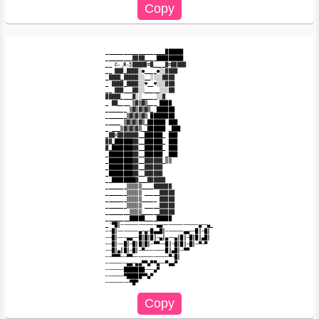
____________________██████

_________▓▓▓▓____█████████

__ Ƹ̵̡Ӝ̵̨̄Ʒ▓▓▓▓▓=▓____▓=▓▓▓▓▓

__ ▓▓▓_▓▓▓▓░●____●░░▓▓▓▓

_▓▓▓▓_▓▓▓▓▓░░__░░░░▓▓▓▓

_ ▓▓▓▓_▓▓▓▓░░♥__♥░░░▓▓▓

__ ▓▓▓___▓▓░░_____░░░▓▓

▓▓▓▓▓____▓░░_____░░▓

_ ▓▓____ ▒▓▒▓▒___ ████

_______ ▒▓▒▓▒▓▒_ ██████

_______▒▓▒▓▒▓▒ ████████

_____ ▒▓▒▓▒▓▒_██████ ███

_ ___▒▓▒▓▒▓▒__██████ _███

_▓▓X▓▓▓▓▓▓▓__██████_ ███

▓▓_██████▓▓__██████_ ███

▓_███████▓▓__██████_ ███

_████████▓▓__██████ _███

_████████▓▓__▓▓▓▓▓▓_▒▒

_████████▓▓__▓▓▓▓▓▓

_████████▓▓__▓▓▓▓▓▓

__████████▓___▓▓▓▓▓▓

_______▒▒▒▒▒____▓▓▓▓▓▓

_______▒▒▒▒▒ _____▓▓▓▓▓

_______▒▒▒▒▒_____ ▓▓▓▓▓

_______▒▒▒▒▒ _____▓▓▓▓▓

________▒▒▒▒______▓▓▓▓▓

________█████____█████

_'▀█║────────────▄▄───────────​─▄──▄_

──█║───────▄─▄─█▄▄█║──────▄▄──​█║─█║

──█║───▄▄──█║█║█║─▄║▄──▄║█║─█║​█║▄█║

──█║──█║─█║█║█║─▀▀──█║─█║█║─█║​─▀─▀

──█║▄║█║─█║─▀───────█║▄█║─▀▀

──▀▀▀──▀▀────────────▀─█║

───────▄▄─▄▄▀▀▄▀▀▄──▀▄▄▀

──────███████───▄▀

──────▀█████▀▀▄▀
