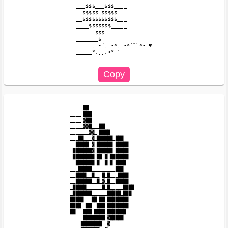
___$$$___$$$____

__$$$$$_$$$$$___

__$$$$$$$$$$$___

____$$$$$$$_____

______$$$_______

_______$

_____¸.•´¸.•*¸.•*´¨`*•.♥

_____*.¸¸.•*¨`

_____██_

____ ███

____ ▓██

_____▓▓█___██

_______▓▓_ ████

___██___▓_██████_███

__█████_▓_██████_█████

_███████▓_██████_█████

_████████_██_█_███████

__███████_█__█_█_████

___█████_________███

__████__█__ █_█___████

__██████__█_▓_█__█████

_█████______█_█_____████

_███████______█████_███

█████___██_██_████████

████__██__███_████████

██___███_████_███████

_____████████_▓█████

____████████__▓
