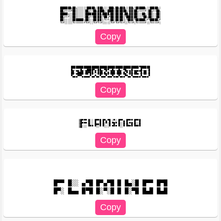
███████╗██╗░░░░░░█████╗░███╗░░░███╗██╗███╗░░██╗░██████╗░░█████╗░

██╔════╝██║░░░░░██╔══██╗████╗░████║██║████╗░██║██╔════╝░██╔══██╗

█████╗░░██║░░░░░███████║██╔████╔██║██║██╔██╗██║██║░░██╗░██║░░██║

██╔══╝░░██║░░░░░██╔══██║██║╚██╔╝██║██║██║╚████║██║░░╚██╗██║░░██║

██║░░░░░███████╗██║░░██║██║░╚═╝░██║██║██║░╚███║╚██████╔╝╚█████╔╝

███████████████████████████████████████████▀██████

█▄─▄▄─█▄─▄████▀▄─██▄─▀█▀─▄█▄─▄█▄─▀█▄─▄█─▄▄▄▄█─▄▄─█

██─▄████─██▀██─▀─███─█▄█─███─███─█▄▀─██─██▄─█─██─█

▒█▀▀▀ █░░ █▀▀█ █▀▄▀█ ░▀░ █▀▀▄ █▀▀▀ █▀▀█ 

▒█▀▀▀ █░░ █▄▄█ █░▀░█ ▀█▀ █░░█ █░▀█ █░░█ 

█▀▀ █░░ ▄▀█ █▀▄▀█ █ █▄░█ █▀▀ █▀█
