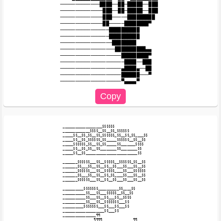
─────────────████──██─█████──███

──────────────███──██─█████──███

──────────────███─────█████████

──────────────██─────████████▀

────────────────██████████

────────────────██████████

─────────────────████████

──────────────────██████████▄▄

────────────────────█████████▀

─────────────────────████──███

────────────────────▄████▄──██

────────────────────██████───▀

___________________§§§§§§

_____________§§§§__§§__§§_§§§§§§

_____§§__§§_§§__§§_§§§§§§_§§__§§_§§____§§

_____§§__§§_§§§§§§_§§_____§§§§§§__§§__§§

_____§§§§§§_§§__§§_§§_____§§_______§§§§

_____§§__§§_§§__§§________§§________§§

_____§§__§§_________________________§§

_______§§§§§§___§§__§§§§§__§§§§§§_§§__§§

_______§§___§§__§§__§§__§§___§§___§§__§§

_______§§§§§§___§§__§§§§§____§§___§§§§§§

_______§§___§§__§§__§§_§§____§§___§§__§§

_______§§§§§§___§§__§§__§§___§§___§§__§§

__________§§§§§§§__________§§____§§

___________§§___§§___§§§§§__§§__§§

___________§§___§§__§§___§§__§§§§

___________§§___§§__§§§§§§§___§§

__________§§§§§§§___§§___§§___§§

____________________§§___§§

________________¶¶

_______________¶¶¶¶_______________¶¶
