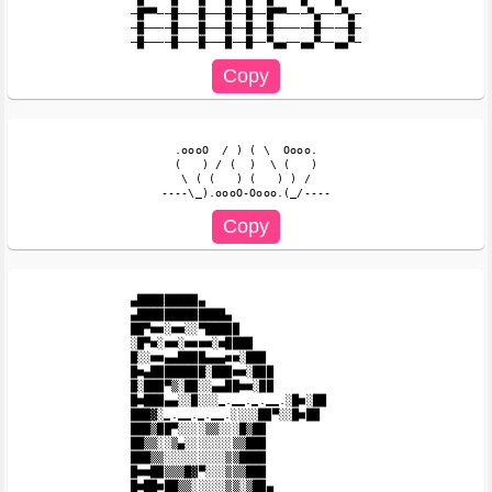
─█▀▀──█───█───█──█──█▀▀───▀▄───▀▄─

─█────█───█───█──█──█──────█────█─

  .oooO  / ) ( \  Oooo.

  (   ) / (  )  \ (   )

   \ ( (   ) (   ) ) /

▄█████████▄

▄█████████████▄

██▀■■░■■░░▀█████

░█▀■░■■░■■■■░■████

█░░■■▄▄████▄▄▄■■░███

█■▄████████░███■■░███

█░███▀▒░██░░▄▄██■■░██

█■███▄▄░░█░░░̳.̳̳.̳.̳̳.░█■░██

███▓░̳.̳̳.̳.̳̳.░░░░██▀░░█■██

███▒██▀░░░░▒▒░░░█▒██

██▒▒░░▒▄░░░░░░░▒▒███

███▒▒░░░░░░░░░▒▒████

█■■██▒▒▒█▓▀░░░▒▒▒███

█■██■██▒▒░░░░░▒▒░▒██▄
