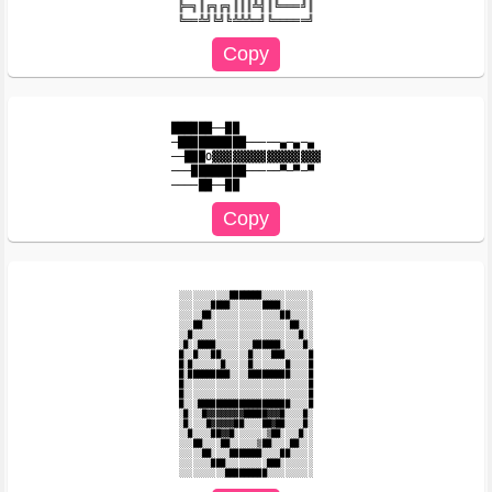
╠═╗║╔╗╔╗║║║╩╣║╚═══╝║

██████──██

─██████████─────▄─▄─▄

──███O▓▓▓▓▓▓▓▓▓▓▓▓▓▓▓▓

───████████─────▀─▀─▀

░░░░░░░░░░░███████░░░░░░░░░░░

░░░░░░░████░░░░░░░████░░░░░░░

░░░░░██░░░░░░░░░░░░░░░██░░░░░

░░░██░░░░░░░░░░░░░░░░░░░██░░░

░░█░░░░░░░░░░░░░░░░░░░░░░░█░░

░█░░████░░░░░░░░██████░░░░░█░

█░░█░░░██░░░░░░█░░░░███░░░░░█

█░█░░░░░░█░░░░░█░░░░░░░█░░░░█

█░█████████░░░░█████████░░░░█

█░░░░░░░░░░░░░░░░░░░░░░░░░░░█

█░░░░░░░░░░░░░░░░░░░░░░░░░░░█

█░░░████████████████████░░░░█

░█░░░█▓▓▓▓▓▓▓▓█████▓▓▓█░░░░█░

░█░░░░█▓▓▓▓▓██░░░░██▓██░░░░█░

░░█░░░░██▓▓█░░░░░░░▒██░░░░█░░

░░░██░░░░██░░░░░░▒██░░░░██░░░

░░░░░██░░░░███████░░░░██░░░░░

░░░░░░░███░░░░░░░░░███░░░░░░░
