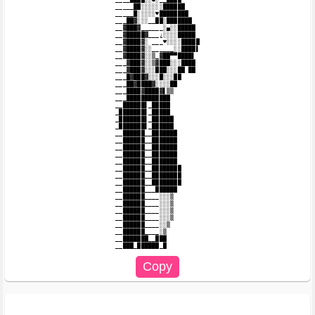
_____██░░░░░░██████

_____█░░░░░♥████████

___██▓░░░__██░███████

__▓███▓______░▄░░█████

__▓█████▓___¿░░░░█████

__▓████▓░ ___♥░░░░█████

__▓████▓░░______░░████▌

__▓████▓░░▒_▓██▀▀████▌

___▓███▓░░▒▓███░░░████

___▓███▓░░░███░░░██ ██

___█▓███▓░░░█░░░██

___██▓████▓░░░░██

___████▓████▓▌▒▒

___████████████

__██████▌_█████

_███████▌_█████

_███████▌_██████

_███████▌_██████

__██████__███████

__██████__███████

__██████__███████

__██████__███████

__██████__███████

__██████__████████

__██████__████████

__██████__████████

__██████___██████

__██████____░░░▒

__██████____░░░▒

__██████____░░░▒

__██████____░░░▒

__██████____░░▒

__██████____░▒

__███████__███
