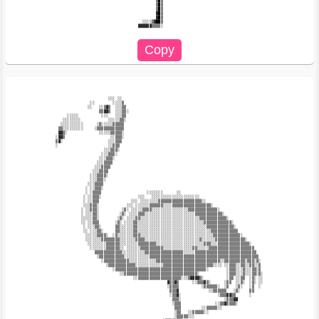
                                             ▒█▒                                             

                                             ▒█▒                                             

                                             ▒█▒                                             

                                             ▓█▒                                             

                                             ▓█▒                                             

                                       ░░░░▒▓██▒                                             

                                     ▓▓▓▓▓▓▒▒▒▒░                                             

                        ░░░ ░░                                                               

                ░░        ░░░░▒                                                              

               ░░   ░░▒▓▒  ░░░▒▒                                                             

                    ▒▒▓▓▒  ░░░▒▒░                                                            

      ░░░░░          ░░░   ░░░▒▒                                                             

    ░░░░░░░░            ░░░░░▒▒░                                                             

   ░░░░░░░░░░      ░▒░░░░░▒▒▒▒▒                                                              

  ▒▒░░░░░░░░░     ░▒▒▒▒▒▒▒▒▒▒▒▒                                                              

  ▓▓▒░              ░░░░░▒▒▒▒▒░                                                              

 ░▓▓▒                    ░░▒▒▒░                                                              

 ▒▓░                    ░░░▒▒▒                                                               

 ░                      ░░▒▒▒                                                                

                      ░░░▒▒▒░                                                                

                     ░░░▒▒▒░                                                                 

                    ░░░▒▒▒░                                                                  

                   ░░░▒▒▒▒                                                                   

                  ░░░▒▒▒▒                                                                    

                 ░░░▒▒▒▒                                                                     

                ░░░▒▒▒▒░                                                                     

                ░░░▒▒▒░                                                                      

               ░░░▒▒▒▒                                                                       

              ░ ░░▒▒▒░                                                                       

              ░ ░▒▒▒▒                    ░░░░░░░      ░░                                     

             ░ ░░▒▒▒░                ░░░   ░░░░░░░░░░░░░░░░░░░░░                             

             ░ ░░▒▒▒              ░░░ ░░░░░░░░▒▒▒▒▒▒▒▒▒▒▒▒▒▒▒▒▒▒▒░░                          

             ░░░▒▒▒░            ░░░ ░░░░░░▒▒▒▒▒▒░░░░▒▒▒▒▒▒▒▒▒▒▒▒▒▒▒▒▒░                       

            ░ ░░▒▒▒░          ░▒░ ░░░░░▒▒▒▒░░░░░░░░░░░░░░░░▒▒▒▒▒▒▒▒▒▒▒▒▒░                    

            ░ ░░░▒▒░         ░▒░ ░░░░▒▒▒░░░░░░░░░░░░░░░░░░░░░░▒▒▒▒▒▒▒▒▒▒▒▒░                  

            ░░░░░▒▒░        ░▒░ ░░░░▒▒░░░░░░░░░░░░░░░░░░░░░░░░░░▒▒▒▒▒▒▒▒▒▒▒▒░                

            ░░ ░░▒▒▒       ░▒░ ░░░░▒▒░░░░░░░░░░░░░░░░░░░░░░░░░░░░░▒▒▒▒▒▒▒▒▒▒▒▒░              

             ░ ░░░▒▒░      ▒▒░░░░░░▒▒░░░░░░░░░░░░░░░░░░░░░░░░░░░░░░▒▒▒▒▒▒▒▒▒▒▒▒░             

             ░░ ░░░▒▒░     ▒▒░░░░░░▒▒░░░░░░░░░░░░░░░░░░░░░░░░░░░░░░░░▒▒▒▒▒▒▒▒▒▒▒▒            

              ░░░░░▒▒▒▒░  ░▒░░░░░░░▒▒▒░░░░░░░░░░░░░░░░░░░░░░░░░░░░░░░░▒▒▒▒▒▒▒▒▒▒▒▒░          

              ░░░░░░░▒▒▒▒▒▒▒▒░░░░░░░▒▒▒▒░░░░░░░░░░░░░░░░░░░░░░░░▒░░░░░░▒▒▒▒▒▒▒▒▒▒▒▒▒░        

               ░░░░░░░░▒▒▒▒▒▒░░░░░░░░▒▒▒▒▒▒▒▒░░░░░░░░░░░░░░░░░░░░░▒▒▒░░░▒▒▒▒▒▒▒▒▒▒▒▒▒▒░      

                ░░░░░░░▒▒▒▒▒▒░░ ░░░░░░▒▒▒▒▒▒▒▒▒▒░░░░░░░░░░░░░▒▒░░░░░▒▒▒▒▒▒▒▒▒▒▒▒▒▒▒▒▒▒▒▒     

                  ▒▒▒▒▒▒▒▒▒▒▒▒░░░░░░░░░░▒▒▒▒▒▒▒▒▒▒▒▒▒▒▒▒▒░░░░░▒▒▒▒▒▒▒▒▒▒▒▒▒▒▒▒▒▒▒▒▒▒▒▒▒▒▒    

                   ░▒▒▒▒▒▒▒▒▒▒▒░░░░░░░░░░░▒▒▒▒▒▒▒▒▒▒▒▒▒▒▒▒▒▒▒▒▒▒▒▒▒▒▒▒▒▒▒▒▒▒▒▒▒▒▒▒▒▒▒▒▒▒▒▒   

                     ░▒▒▒▒▒▒▒▒▒▒▒░░░░░░░░░░░░▒▒▒▒▒▒▒▒▒▒▒▒▒▒▒▒▒▒▒▒▒▒▒▒▒▒▒▒░░▒▒▒▒▒▒▒▒▒░▒▒▒░▒░  

                       ░▒▒▒▒▒▒▒▒▒▒▒▒░░░░░░░░░░░░▒▒▒▒▒▒▒▒▒▒▒▒▒▒▒▒▒▒▒▒▒▒░░░░ ░░▒▒▒░░▒▒░░▒▒░░▒  

                          ░▒▒▒▒▒▒▒▒▒▒▒▒▒▒▒▒▒▒▒▒▒▒▒▒▒▒▒▒▒▒▒▒▒▒▒▒▒▒▒▒░        ░▒▒▒░░░▒░░░▒▒░▒  

                             ░░▒▒▒▒▒▒▒▒▒▒▒▒▒▒▒▒▒▒▒▒▒▒▒▒▒▒▒▒▒▒▒▒░            ░▒▒▒░░░▒░░░▒▒░▒░ 

                                   ░░▒▒▒▒▒▒▒▒▒▒▒▒▒▒▒▒▒▒▒░░░▒▓▓▓▓▒░          ░▒▒ ░░▒▒  ░▒░ ░░ 

                                                  ▓▒▒▓▒      ░░▒▒▒▓▒░      ░▒▒  ░░▒░  ░▒░ ░░ 

                                                  ░▒▒▒▒          ░▒▒▒▒▒▒░  ░▒   ░▒░   ░▒  ░  

                                                   ▒▒▒▓             ░░▒▒▒▒▒▒   ░▒░    ▒▒     

                                                   ░▒▒▓░                ░▒▒▒▓▓▒▒      ░      

                                                    ▒▒▒░                   ░▒▒▒▓▓            

                                                    ░▒▒▒               ░░▒▒▓▒▒▒▒░            

                                                     ▒▒▒         ░░▒▒▒▒▒░░                   

                                                     ░▒▒   ░░▒▒▒▒▒░░                         

                                                     ░▒▒▒▒▒░░░                               
