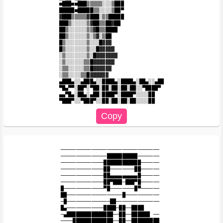
■███■■███▒▒▒▒▒░░░▒███

█████■█████▒▒░░░░▒██▀

▓███▒▒▒▒▒▓███░▒▒█████

███▒░░░░░▒▓██▒▒██▓██

██▒░░░░░░▒▒▓█▒▒████

██▒░░░░░░▒░▒▓░▒██

█▒░░░░░░░▒░░░█▓▓▓

█▒░░░░░░░▒░░█▓▓▓▓▓

░▒░░░░░░░▒░█▓▓▓▓▓▓▓

░▒░░░░░░▒▒█▓▓▓▓▓▓▓

░▒▒░░░░░▒▒█▓▓▓▓▓▓

░▒▒░░░░▒▒█▓▓▓▓▓▓

▄███▄░░▄███▄░░████▄░████▄░██▄░░▄██

▀█▄▀▀░██▀░▀██░██░██░██░██░░▀████▀

▄▄▀█▄░██▄░▄██░████▀░████▀░░░░██

────────────────────────────────

───────────────██████████───────

──────────────████████████──────

──────────────██────────██──────

──────────────██▄▄▄▄▄▄▄▄▄█──────

──────────────██▀███─███▀█────── 

█─────────────▀█────────█▀──────

██──────────────────█───────────

─█──────────────██──────────────

█▄────────────████─██──████

─▄███████████████──██──██████ ──

────█████████████──██──█████████
