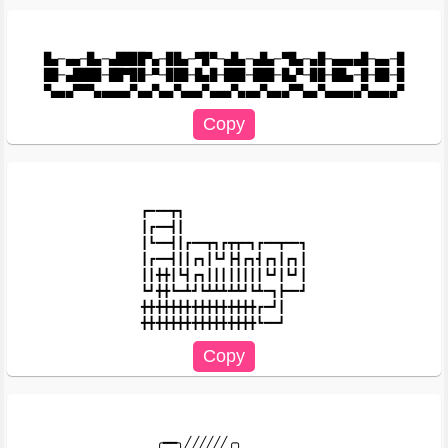
█▄─▄▄─█▄─▄████▀▄─██▄─▀█▀─▄█▄─▄█▄─▀█▄─▄█─▄▄▄▄█─▄▄─█

██─▄████─██▀██─▀─███─█▄█─███─███─█▄▀─██─██▄─█─██─█

┏━━━┳┓

┃┏━━┫┃

┃┗━━┫┃┏━━┳┓┏┳┳━┓┏━━┳━━┓

┃┏━━┫┃┃┏┓┃┗┛┣┫┏┓┫┏┓┃┏┓┃

┃┃╋╋┃┗┫┏┓┃┃┃┃┃┃┃┃┗┛┃┗┛┃

┗┛╋╋┗━┻┛┗┻┻┻┻┻┛┗┻━┓┣━━┛

╋╋╋╋╋╋╋╋╋╋╋╋╋╋╋╋┏━┛┃

╭━━╮╱╱╱╱╱╱╭╮
