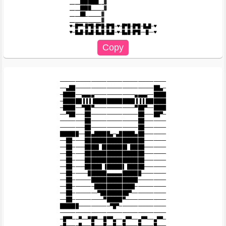
____███████__▓

____████_____▓

____██______▓

____________▓

♥─█▀▀─█▀█─█▀█─█▀█─♥─█▀█─█▀█─█▄█─♥

──────────────────────────────────

──▄██─────────────────────────██▄─

─████──▄▄▄▄─────────────▄▄▄▄──████

─██████▐▐▐▐█████████████▐▐▐▐██████

─████──▀██▀─────────────▀██▀──████

──▀██───██───────────────██───██▀─

────────██───────────────██───────

────────██───────────────██───────

██████──██▄█████▄─▄█████▄██───────

──██────███████████████████───────

──██────████▌▐███████▌▐████───────

──██────███████████████████───────

──██────███████████████████───────

──██────█████▌▐█████▌▐█████───────

──██─────██████▄▄▄▄▄██████────────

──██──────███████████████─────────

──██───────█████████████──────────

──██────────▀█████████▀───────────

──██──────────▀█████▀─────────────

██████──────────▀█▀───────────────

──────────────────────────────────

─█▀▀──▀──▀█▀──█▀▀▄──▄▀▀──▄▀▀──▄▀▀─

─█────█───█───█──█──█────█────█───
