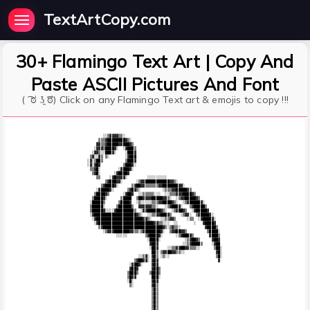
TextArtCopy.com
30+ Flamingo Text Art | Copy And
Paste ASCII Pictures And Font
( ͡ ಠ ʖ̯ ͡ಠ) Click on any Flamingo Text art & emojis to copy !!!
                       ░░▒▓▓▓▓▒▒░                                                            

                     ▒▒▒▓████████▓▒░                                                         

                    ▓▓▒▒▓█████▓▓███▓▒                                                        

                   ░▓▓▓▒████▓░  ░▓███▒                                                       

                  ░▓▓▒░░███▓░    ░███▓                                                       

                 ▒▓░░▓▒ ▒░       ░▓███                                                       

                ░▓░▒██▒          ▒███▓                                                       

                ░▓░▓█▓          ▒███▓░                                                       

                 ▒▒▓█░        ░▓███▓░                                                        

                  ▒▓█░      ░▓████▓                                                          

                    ▒▒    ░▓█▓▓▓▓░         ░░░░░░░░░                                         

                        ▒▓███▓▓░      ░▒▓▓███████████▓▓▒░                                    

                      ▒▓████▓░      ▒▓██▓▓▒▒▒▒▒▒▓▓███████▓▓░                                 

                    ░▓████▓░      ▒▓█▓▒░          ░▒▒▒▓▓█████▓▒                              

                   ▒████▓▒      ░▓██▓  ░░▒▒▒▒▒░░░  ░░▒▒▒▓▓▓████▓▒                            

                  ▒████▓░      ▒████  ▒██▓▓▓▓█████▓▓▒░  ░▒▓▓█████▓▒                          

                 ░█████▒      ▒████▓  ░▒░░░░░▒▒▒▓▓████▓▒░  ░▒▓█████▓░                        

                 ▒█████░     ▒██████▒  ▓▓▓▓▓▓▒▒░   ░▒▓███▓░   ▒▓█████▒                       

                 ▒█████▓░░░░▓████████▒  ░▓▓██████▓▒░  ░▒▓██▓▒  ░▓█████▓                      

                 ░▓███████████████████▓▒░  ░░▒▒▓▓███▓▒    ░▒▓▓░  ▒▓████▓░                    

                  ░▓█████████████████████▓▓▒░    ░░▒▒▓▓▒     ░▒▒  ░▓████▓░                   

                   ░▓█████████████████████████▓▓▒▒░░░  ░░       ░   ▓████▓                   

                     ▒▓███████████████████████████▓▒░▒▓▒▒░           ▓████▒                  

                       ░▒▓▓▓███████▓▓▒▒░▒▓███████▓░  ▒▓▓██▓▓▒         ▒████░                 

                             ░░░░░        ▒▓████▓░      ░▒▓███▓▒       ▓███▒                 

                                           ░████░           ░▒▓██▓▒     ▓██▓                 

                                            ▓██▓           ░░▒▓████▒    ░▓██                 

                                            ░██▓    ░░▒▒▓▓██▓▓▒▒▒░░      ▒██░                

                                             ██▒ ▒▓▓██▓▓▒▒░░              ▓█░                

                                       ░░▒▓░ ▓█▒ ░▒░░                     ▒█░                

                                     ▒▓██▓▓░ ▓█▓                           ▓                 

                                   ░▓██▓░    ▓█▓                                             

                                   ▓██▓      ▓██▒                                            

                                  ▒███▒     ▒███▒                                            

                                  ▒█▓▓       ███░                                            

                                  ░█░        ▓█▓                                             

                                   ▒░        ▓█▒                                             

                                             ▒█▒                                             

                                             ▒█▒                                             

                                             ▒█▒                                             

                                             ▒█▒                                             

                                             ▒█▒                                             
