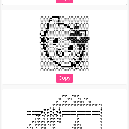
░░░░░░░▄▀▀▀▀█░░░░░░░░░░░░░░░░░░░░

░░░░░░█▀░░░░█░░░░░░░░░░░░░░░░░░░░

░░░░░█░░░░░░█▀▀▀▄▄░░░░░░▓░░░░░░░░

░░░░▄█░░░░░░░░░░░░▀▀▄▄░▓▓▓░░░░░░░

░░░▄█░░░░░░░░░░░░░░░░░▀▓▓▓▓▀▀▀█░░

▀▄▄█░░░░░░░░░░░░░░░░▓▓▓▓▓▓▓▓░░█░░

▀▄█░▀▄░░░░▄▄░░░░░░▓▓▓▓▓▓▓░░▓▓▓▓▓▓

▄▀█▀▄░░░░███░░░░░░░░░▓▓▓▓▓▓▓▓▓▓▓░

░▀█▀▄░░░░▀▀░░░░░░░░░▄▄░░░▓▓▓▓▓░░░

░░▀█░░░░░░░░▄▄░░░░░███░░░░▓▓░█░░░

░░░▀█░░░░░░█░░▀▄░░░▀▀░░░░░▓░█▀░░░

░░░░▀█░░░░░░▀▄▄▀░░░░░░░░▀▄░█▀░░░░

░░░░░░▀█▄░░░░░░░░░░░░░▀▄░░██░░░░░

░░░░░░░░░▀█▄░░░░░░░░▀▄░░██▀░▀░░░░

░░░░░░░░░░░░▀▀▄▄▄▄▄▄▄█▀█░░▀▄░░░░░

_______________________¶¶¶¶___¶¶¶¶¶

_____________________¶¶____¶¶¶____¶¶__¶¶¶

___________________¶¶___¶¶¶____¶¶¶¶¶¶¶___¶¶

_________________¶¶¶¶¶¶¶¶¶¶¶¶¶¶¶¶¶¶¶¶¶¶¶¶¶¶¶¶¶¶¶¶¶

______________¶¶¶¶¶__¶__________________________¶¶

___________¶¶¶¶__¶¶__¶___________________________¶

_________¶¶¶_¶¶__¶__¶¶¶__________________________¶

______¶¶¶_¶¶_¶¶¶_¶_¶¶_¶¶_________¶_______________¶

_____¶_¶¶__¶_¶_¶¶¶¶_¶¶¶__________¶¶______________¶

___¶¶¶_¶¶¶¶¶_¶¶¶¶¶¶_¶¶¶_________¶¶¶______________¶

_¶¶__¶¶¶¶¶¶¶¶_¶¶_¶¶____________¶¶¶¶¶_____________¶

¶_¶¶__¶__¶¶¶¶____¶¶___________¶¶¶¶¶¶¶____________¶
