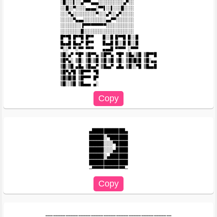
░█░░░▌░░▄▀▀▀▄▄▄░░░░░░░░░░▄▀░░

░░█░░▀░░░░▄▄▄▄░▀▀▌░░▌░░░█░░░░

░░░▀▄░░░░░░░░░▀░░░▄▀░░▄▀░░░░░

░░░░░▀▄▄▄░░░░░░░░░▄▄▀▀░░░░░░░

░░░░░░░░▐▀▀▀▀▀▀▀▀▀░░░░░░░░░░░

░░░░░░░░█░░░░░░░░░░░░░░░░░░░░

█▀▀█ █▀▀█ █▀▀ 　 █░░█ █▀▀█ █░░█

█▄▄█ █▄▄▀ █▀▀ 　 █▄▄█ █░░█ █░░█

▀░░▀ ▀░▀▀ ▀▀▀ 　 ▄▄▄█ ▀▀▀▀ ░▀▀▀

▒█░▄▀ ▀█▀ ▒█▀▀▄ ▒█▀▀▄ ▀█▀ ▒█▄░▒█ ▒█▀▀█

▒█▀▄░ ▒█░ ▒█░▒█ ▒█░▒█ ▒█░ ▒█▒█▒█ ▒█░▄▄

▒█░▒█ ▄█▄ ▒█▄▄▀ ▒█▄▄▀ ▄█▄ ▒█░░▀█ ▒█▄▄█

▒█▀▄▀█ ▒█▀▀▀ ▀█

▒█▒█▒█ ▒█▀▀▀ █▀

▄███████████▄

█████░▀██████

█████░░░▀████

█████░░░▄████

█████░▄██████

█████████████

__________________________________________________
