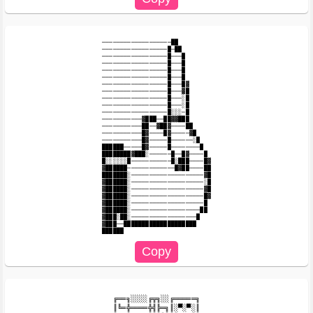
───────────────────██

──────────────────█─██

──────────────────█───█

──────────────────█───█

──────────────────█───█

──────────────────█───█

──────────────────█───█▓

──────────────────█───▓█

──────────────────█───░█

──────────────────█───░█

──────────────────█░░░─█

───────────▓███──██▓▓███

───────────██──▓██▓────██

───────────█▓────█▓─────▓█

───────────█▓─────█──────░█

██████─────█▓─────█────────█

████████▓███░──────█──█▓────█

█░░░░░░█───────────█░███────█▓

▓██████─────────────█▓██────██

███████░────────────────────▓█

▓██████░────────────────────░█

▓██████░────────────────────▓█

▓██████░────────────────────█▓

▓██████░────────────────────█

▓██████░───────────────────██

▓███░██░──────────────────█

▓███──████████████████████

╔══╗░░░░╔╦╗░░╔═════╗

║╚═╬════╬╣╠═╗║░▀░▀░║
