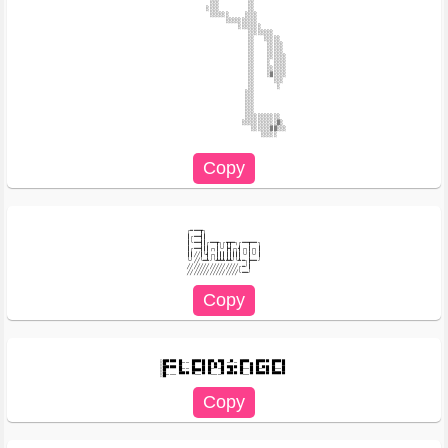
                                          ░░░         ░░                                     

                                         ░░░░         ░░                                     

                                          ░░░░░░     ░░░░                                    

                                               ░░░░░░░░░░                                    

                                                   ░░░░░░░                                   

                                                      ░░░░░░░░                               

                                                      ░░   ░░░░░                             

                                                      ░░    ░░░░░                            

                                                      ░░    ░░░░░                            

                                                      ░░    ░░░░░░                           

                                                      ░░    ░ ░░░░                           

                                                      ░░    ░░░░░░                           

                                                      ░░    ░▒░░░░                           

                                                      ░░      ░░░                            

                                                      ░░       ░                             

                                                     ░░░                                     

                                                     ░░░                                     

                                                     ░░░                                     

                                                     ░░░                                     

                                                     ░░░░░░░░░░░                             

                                                    ░░░░░░░░░░░▒░                            

                                                       ░░░░░░▒▒░░░                           

                                                          ░░░░░                              

╭━━━┳╮

┃╭━━┫┃

┃╰━━┫┃╭━━┳╮╭┳┳━╮╭━━┳━━╮

┃╭━━┫┃┃╭╮┃╰╯┣┫╭╮┫╭╮┃╭╮┃

┃┃╱╱┃╰┫╭╮┃┃┃┃┃┃┃┃╰╯┃╰╯┃

╰╯╱╱╰━┻╯╰┻┻┻┻┻╯╰┻━╮┣━━╯

╱╱╱╱╱╱╱╱╱╱╱╱╱╱╱╱╭━╯┃

░█▀▀▀ █── █▀▀█ █▀▄▀█ ─▀─ █▀▀▄ █▀▀▀ █▀▀█ 

░█▀▀▀ █── █▄▄█ █─▀─█ ▀█▀ █──█ █─▀█ █──█ 
