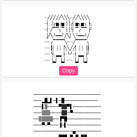
┈╱╱╱╱╱╲╲╲┈╱╱╲╲╲╲

┈▏▕╭▅╭▅▕▕╭▏▅╮▅╮▕╮

┈▏╱▔▔╮▔▕▕╰▏▔╭▔▔▕╯

▕╱╲╰━━╯╱╲▏╲╰━━╯╱

┈┈╭▔▔▔▔╲┈┈╱▔▔▔▔╮

┈┈┃▏┊┊▕╲╲╱╱▏┊┊▕┃

┈┈╰▏▂▂▕┈╰╯┈▏▂▂▕╯

────────────────────────

───▂█▂▌─▌─█────────────

───▌▒────▀▓▓▀▌──────────

───▒▒▒────▓▓─▀──────────

──▒▒▒▒▒──▐▀█────────────

───▀─▀───▐─▌────────────

──────────────▄─────────
