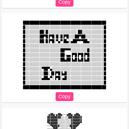
████████████████████████████████████████

█░░░░░░░░░░░░░░░░░░░░░░░░░░░░░░░░░░░░░░█

█░░░░░░░██░█░░░░░░░░░░░░░░▐█▌░░░░░░░░░░█

█░░░░░░░██▀█▐▀█░█░█▐▀█░░░██▀██░░░░░░░░░█

█░░░░░░░██░█▐▀█░▀▄▀▐█▄░▄██▀▀▀██▄░░░░░░░█

█░░░░░░░░░░░░░░░░░░░░░░░░░░░░░░░░░░░░░░█

█░░░░░░░░░░░░░░░░░██▀▀▀░░░░░░░░█░░░░░░░█

█░░░░░░░░░░░░░░░░░██─▄▄▐▀█▐▀█▐▀█░░░░░░░█

█░░░░░░░░░░░░░░░░░██▄██▐▄█▐▄█▐▄█░░░░░░░█

█░░░░░░░░░░░░░░░░░░░░░░░░░░░░░░░░░░░░░░█

█░░░░░░░░▀██▀▄░░░░░░░░░░░░░░░░░░░░░░░░░█

█░░░░░░░░░██░▐█▐▀█▐▄█░░░░░░░░░░░░░░░░░░█

█░░░░░░░░▄██▄▀░▐▀█░▄█░░░░░░░░░░░░░░░░░░█

█░░░░░░░░░░░░░░░░░░░░░░░░░░░░░░░░░░░░░░█

─▄▓▓▄─▄▓▓▄───▄▓▓▄─▄▓▓▄

▓▓▓▓▓▓▓▓▓░░─░░▓▓▓▓▓▓▓▓▓

▓▓▓▓▓▓▓░░░░░░░░░▓▓▓▓▓▓▓

▀▓▓▓▓▓▓░░░░░░░░░▓▓▓▓▓▓▀

──▀▓▓▓▓▓░░░░░░░▓▓▓▓▓▀

────▀▓▀──░░░░░──▀▓▀
