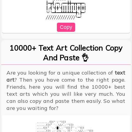
┃━┳┫╭━╮╭━━╋╋━┳┳━┳━╮

┃╭┫╰┫╋╰┫┃┃┃┃┃┃┃╋┃╋┃

╰╯╰━┻━━┻┻┻┻┻┻━╋╮┣━╯

10000+ Text Art Collection Copy
And Paste 👌
Are you looking for a unique collection of
text
art
? Then you have come to the right page.
Friends, here you will find the 10000+ best
text arts which you will like very much. You
can also copy and paste them easily. So what
are you waiting for?
........(░(¯`:´¯)░)

......(░(¯ `·.\|/.·´¯)░)

....(░(¯ `·.(█).·´¯)░░(¯`:´¯)░)

......(░(_.·´/|\`·._)(¯ `·.\|/.·´¯)░)
