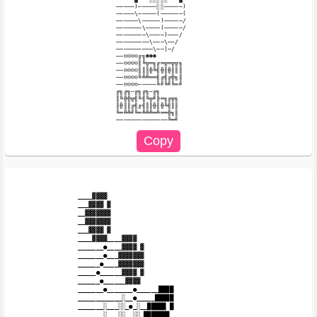
─────)─────░░─────)

─────\─────(──────(

──────\─────)─────/

───────\────(─────/

────────\────)───/

─────────\───\──/

──────────\──|─/

──☺☺☺☺╔╗☻☻☻

──☺☺☺☺║╚╦═╗╔═╦═╦╦╗

──☺☺☺☺║║║╬╚╣╬║╬║║║

──☺☺☺☺╚╩╩══╣╔╣╔╬╗║

──☺☺☺☺─────╚╝╚╝╚═╝

╔╗╔╗─╔╗╔╗─╔╗

║╚╬╬╦╣╚╣╚╦╝╠═╗╔╦╗

║╬║║╔╣╔╣║║╬║╬╚╣║║

╚═╩╩╝╚═╩╩╩═╩══╬╗║

____▓▓▓▓

___▓▓▓▓ ▓

__▓▓▓▓▓▓▓

__▓▓▓▓▓▓▓

___▓▓▓▓ ▓

____▓▓▓▓____▓▓▓▓

_______●____▓▓▓▓ ▓

_______●___▓▓▓▓▓▓▓

______●____▓▓▓▓▓▓▓

_____●______▓▓▓▓ ▓

______●______▓▓▓▓

_______●_______●______████

____________░__●_____█████

_______░___░░_●_░__█████ █

_______░___░░__░░_███████
