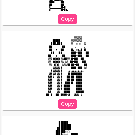
 ▓███____ ███

 ▓█_______███

 ▓________██❥█

__________________▒▒▒▒▒

____█████______ ▒▒▒▒▒▒▒

___███.███_____ ▒|_●_●_|▒

__██_*_* _██_____ \__•__/

__██__♥__██____ █▲:●:▲█¦█

___██___██____- ███¥███_¦██

_██___Y___██"-_ ███¥███_¦██

_▒▒▓▓▓▓▓▓▒▒██▒▒ █¥██__██

_▒▒_▓▓▓▓▓▒▒_▒▒ ██¥██___██

__▒▒_▓░▓__▒▒▒▒█ ██¥██___██

____▓▓▓▓▓▓_____ ███¥███_▒▒

___▓▓▓▓▓▓▓____● ●●●●●●●●

__▓▓▓▓_▓▓▓____█ ███████

_▓▓▓▓__▓▓▓___██ ██_████

_▓▓▓___▓▓▓___██ ██_████

_▓▓▓___▓▓▓__███ █__████

_▓▓▓___▓▓▓_████ ___████

_▓▓▓___▓▓▓_████ ___████

_▓▓____▓▓__████ ___█████

______██████

______████████

_____█████████

____██████░░░

____████░░◕░__████
