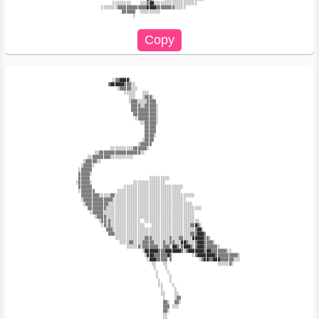
                          ░░░░░░░░    ░░░▒▓▓░░░░░░░░░░░░░░░░░░░                              

                     ░░░░░░░▒▒▒▒▒▒▒▒▒▒▒▒▒▓▓▓▓▒▒▒▒▒▒▒▒░░░░░                                   

                              ▒▒▒▒▒▒  ░░░░░░░░░                                              

                                   ░                                                         

                          ░▒▒▓▓▓▓░                                                           

                        ▒▓▓▓▓▓▓▒▒▒░░                                                         

                            ░▒▒▒▒▒░░░                                                        

                               ░░░░░   ░░░                                                   

                                 ░░░   ░▒▒▒░                                                 

                                 ░▒▒▒░░░░▒▒▒▒                                                

                                  ▒▒▒▒░░▒▒▒▒▒░                                               

                                  ▒▒▒▒▒▒▒▒▒▒▒░                                               

                                   ▒▒▒▒▒▒▒▒▒▒░                                               

                                    ░▒▒▒▒▒▒▒▒░                                               

                                      ░░▒▒▒▒▒░                                               

                                        ▒▒▒▒▒                                                

                                        ▒▒▒▒▒                                                

                                        ▒▒▒▒░                                                

                                       ░▒▒▒▒                                                 

                                     ░▒▒▒▒▒                                                  

                         ░░░░░░░░░░▒▒▒▒▒▒░                                                   

                  ░░▒▒▒▒▒▒▒▒▒▒▒▒▒▒▒▒▒▒░░                                                     

               ░░▒▒▒▒▒▒▒▒░░░░░░░░░░                                                          

             ░▒▒▒▒▒░░                                                                        

            ░▒▒▒▒░                                                                           

           ░▒▒▒▒▒                                                                            

           ▒▒▒▒▒░                                                                            

           ▒▒▒▒▒                          ░░░░░░░░░                                          

          ░▒▒▒▒▒░                  ░░░░░░░░░░░░░░                                            

           ▒▒▒▒▒▒              ░░░░░░░░░░░░░░░░░░░░░░░░░░                                    

           ░▒▒▒▒▒▒          ░░░░░░░░░░░░░░░░░░░░░░░░░░░░                                     

            ▒▒▒▒▒▒▒▒░░░░░▒▒░░░░░░░░░░░░░░░░░░░░░░░░░░░░░░░░░░░                               

            ░▒▒▒▒▒▒▒▒▒▒▒▒▒░░░░░░░░░░░░░░░░░░░░░░░░░░░░░░░░                                   

             ░▒▒▒▒▒▒▒▒▒▒░░░░░░░░░░░░░░░░░░░░░░░░░░░░░░░░░░░░░                                

               ▒▒▒▒▒▒▒▒░░░░░░░░░░░░░░░░░░░░░░░░░░░░░░░░░░░░░░░░░░                            

                ░▒▒▒▒▒░░░░░░░░░░░░░░░░░░░░░░░░░░░░░░░░░░░░░░░░                               

                  ░▒▒▒▒░░░░░░░░░░░░░░░░░░░░░░░░░░░░░░░░░░░░░░░                               

                    ░▒▒░▒░░░░░░░░░░░░░  ░░░░░░░░░░░░░░░░░░░░░░░░                             

                     ░▒░▒░░░░░░░░░░░░░░░   ░░░░░░░░░░░░░░░░░▒▒▓▒░                            

                       ▒▒▒░░░░░░░░░░░░░░░░░░░░░░░░░░░░░░░░░░░░▒▓▓░                           

                        ▒▒▒░░░░░░░░░░░░░░░░░░░░░░░░░░░░░░░░░▒▒▒▓▓▓▒                          

                           ░░░░░░░░░░░░░▒▒▒░░░░░░░░▒░░░▒▒░░░░▓▓▓▓▓▒▒░                        

                             ░░░░▒▒░░░░▒▒▒▒▒░░░░▒░░▒▒░░░▓▓▒░░░▒▓▓▓▒▒▒▒░                      

                                ░░░░░▒░▒▒▒▒▒▒▒░░▒▒▒░▓▓▒░▒▓▓▓▒░▒▓▓▓▒▒▒▒▒▒░                    

                                       ░▓▓▓▓▓▓▒▒▒▓▓▓▓▓▓▓▒░▒▓▓▓▓▓▓▓▒▓▓▒▒▒▒▒▒▒░░               

                                        ░▓▓▓▒▒▒▒▒▒▓▒         ░▒▓▓▓▓▓▓▓▓▒▒▒▒▒▒▒▒▒▒░           

                                         ░▓▓▓▒▒▒▒▒ ▒            ░▒▓▓▒▒▓▓▓▒▒▒▒▒▒░░░           

                                           ░░   ░░                      ░░░░░▒░              

                                            ░    ░                                           

                                             ░    ░                                          

                                             ░     ░                                         

                                              ░    ░                                         

                                              ░░    ░                                        

                                               ░     ░                                       

                                               ░░    ░░                                      

                                                ░    ░▒▒                                     

                                                ▒▒░  ▒▒░                                     

                                                ▒▒▒ ░░░                                      

                                                ▒▒░                                          

                                                ░░                                           
