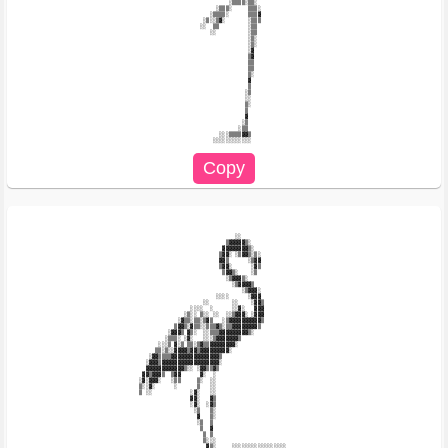
                                                ░▒▒▒▒░▒▒░                                    

                                            ░▒▒▒░     ▒▒▒░                                   

                                          ░▒▒▒▒░      ▒▒▒▓                                   

                                        ░▒░░▒▓░       ░▒▒▒                                   

                                       ░░  ▒▒         ░▒▒                                    

                                          ░░          ░▒▒                                    

                                                      ░▒░                                    

                                                      ░▒░                                    

                                                      ░▓                                     

                                                      ▒▓                                     

                                                      ▒▒                                     

                                                      ▒▒                                     

                                                      ▒░                                     

                                                      ▓                                      

                                                      ▒                                      

                                                     ░▒                                      

                                                     ░░                                      

                                                     ▒░                                      

                                                     ▒                                       

                                                     ▓                                       

                                                    ░▒                                       

                                                   ░▒▒                                       

                                             ░░░▒▒▒▒▓▓▒                                      

                                                  ░░                                         

                                               ▒▓▓▓▓▓▒░                                      

                                              ▓▓▓▓▓▓▓▓▒░                                     

                                             ▒▓▓░ ░▒▓▓▒░▒░                                   

                                             ▓▓▒      ░▒▓▓                                   

                                             ▒▓▓░      ░▓▒                                   

                                              ▒▓▓▒░    ░▒                                    

                                               ░▒▓▓▓▒░                                       

                                                 ░▒▓▓▓▓▒                                     

                                                    ░▒▓▓▓░                                   

                                            ░░░░      ░▓▓▓                                   

                                        ░░       ░░    ░▓▓▒                                  

                                    ░░░░  ░      ░░▓░   ▓▓▓                                  

                                  ░▒░░ ▒░░ ░░  ░░▒▓▓▓░ ░▓▓▓                                  

                                ░▓▒▒░▒▒░▒▓▒   ░▒▓▓▓▓▓▓▓▓▓▓▒                                  

                               ▒▓▓▒░▓▒▒░░▒▒▒▓▒░▒▒▓▓▓▓▓▓▓▓▒                                   

                             ░▓▓▓▒ ▓▒░  ░░▒▒▒▓▓▓▓▓▓▓▓▓▒░                                     

                            ░▒▒▒░ ░▓░   ░░░▒▓▓▓▓▓▓▓▒                                         

                          ░░░▒ ▓░▒ ▒▒░▒▓▒▒▓▓▓▓▓▓▓▓░                                          

                         ▒▒░▒░░▓▓▓▓▒▓▓▒▓▓▓▓▓▓▓▓▓░                                            

                       ░▓▓▒▒▒▒▓▓▓▓▓▓▓▓▓▓▓▓▓▓▓▒                                               

                      ░▓▓▓▒▓▓▓▓▓▓▓▓▓▓▓▓▓▓▓▓▓▓░                                               

                      ▓▓▓▓▓▓▓▓▓▓▓▓▒░░ ░▓▓▒▒▓▒                                                

                     ▓▓▒▓▓▓▒  ▒▓▓      ▓░  ░                                                 

                    ░▓░▓▓▓░   ░▒▒     ▒░  ░░                                                 

                    ▒░░▓░      ░      ▒   ░░                                                 

                    ▒ ░░            ░▓░   ░░                                                 

                                    ▓▓░   ▓▒                                                 

                                    ░▓░  ░▓▒                                                 

                                     ░▒   ▒░                                                 

                                      ▓   ▒░                                                 

                                      ░▒  ▒                                                  

                                       ▒  ▓                                                  

                                        ▒ ▒                                                  

                                        ▒░░░                                                 

                                         ▓▒░     ░░░░░░░░░░░░░░░░░                           
