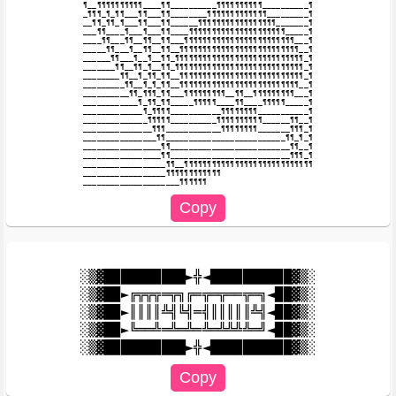
¶__¶¶¶¶¶¶¶¶¶¶____¶¶__________¶¶¶¶¶¶¶¶¶¶__________¶

_¶¶¶_¶_¶¶___¶¶___¶¶________¶¶¶¶¶¶¶¶¶¶¶¶¶_________¶

__¶¶_¶¶_¶___¶¶___¶¶______¶¶¶¶¶¶¶¶¶¶¶¶¶¶¶¶¶_______¶

___¶¶____¶___¶___¶¶____¶¶¶¶¶¶¶¶¶¶¶¶¶¶¶¶¶¶¶¶¶_____¶

____¶¶___¶¶__¶¶__¶¶___¶¶¶¶¶¶¶¶¶¶¶¶¶¶¶¶¶¶¶¶¶¶¶¶___¶

_____¶¶___¶__¶¶__¶¶__¶¶¶¶¶¶¶¶¶¶¶¶¶¶¶¶¶¶¶¶¶¶¶¶¶¶__¶

______¶¶___¶__¶__¶¶_¶¶¶¶¶¶¶¶¶¶¶¶¶¶¶¶¶¶¶¶¶¶¶¶¶¶¶¶_¶

_______¶¶__¶¶_¶__¶¶_¶¶¶¶¶¶¶¶¶¶¶¶¶¶¶¶¶¶¶¶¶¶¶¶¶¶¶¶_¶

________¶¶__¶_¶¶_¶¶__¶¶¶¶¶¶¶¶¶¶¶¶¶¶¶¶¶¶¶¶¶¶¶¶¶¶¶_¶

_________¶¶__¶_¶_¶¶__¶¶¶¶¶¶¶¶¶¶¶¶¶¶¶¶¶¶¶¶¶¶¶¶¶¶__¶

__________¶¶_¶¶¶_¶¶___¶¶¶¶¶¶¶¶¶__¶¶__¶¶¶¶¶¶¶¶¶___¶

____________¶_¶¶_¶¶_____¶¶¶¶¶____¶¶____¶¶¶¶¶_____¶

_____________¶_¶¶¶¶___________¶¶¶¶¶¶¶¶___________¶

______________¶¶¶¶¶__________¶¶¶¶¶¶¶¶¶¶______¶¶__¶

_______________¶¶¶____________¶¶¶¶¶¶¶¶_______¶¶¶_¶

________________¶¶__________________________¶¶_¶_¶

_________________¶¶__________________________¶¶__¶

_________________¶¶__________________________¶¶¶_¶

__________________¶¶__¶¶¶¶¶¶¶¶¶¶¶¶¶¶¶¶¶¶¶¶¶¶¶¶¶¶¶¶

__________________¶¶¶¶¶¶¶¶¶¶¶¶

░▒▓██████████►╬◄██████████▓▒░

░▒▓██►╔╦╦╦═╦╗╔═╦═╦══╦═╗◄██▓▒░

░▒▓██►║║║║╩╣╚╣═╣║║║║║╩╣◄██▓▒░

░▒▓██►╚══╩═╩═╩═╩═╩╩╩╩═╝◄██▓▒░
