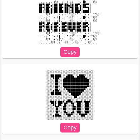
.........(░(_.:._).░(¯ `·.(█).·´¯)░)

██▀║██▀▄║██║██▀║██▄║█║██▀▄║██▀▀║

██▀║██▀▄║██║██▀║██║▀█║██║█║▀▀▀█║

██║░██║█║██║███║██║░█║███▀║████║

....(░(¯ `·.\|/.·´¯)░░(¯ `·.\|/.·´¯)░)

...(░(¯ `·.(█).·´¯)░(¯ `·.(█).·´¯)░)

....(░(_.·´/|\`·._)░░(_.·´/|\`·._)░)

██▀║▄█▀▄║██▀▄║██▀║██║█║██▀║██▀▄║

██▀║██║█║██▀▄║██▀║██║█║██▀║██▀▄║

██║░▀██▀║██║█║███║▀██▀║███║██║█║

....(░(¯ `·.\|/.·´¯)░░(¯ `·.\|/.·´¯)░)

...(░(¯ `·.(█).·´¯)░(¯ `·.(█).·´¯)░)

....(░(_.·´/|\`·._)░░(_.·´/|\`·._)░)

░░░░░░░░░░░░░░░░░░░░░░░░░░░░░

░░░▄▄▄▄▄▄░░░░▄▄▄░░░░▄▄▄░░░░░░

░░░▀████▀░░▄█████▄▄█████▄░░░░

░░░░░██░░░████████████████░░░

░░░░░██░░░████████████████░░░

░░░░░██░░░▀██████████████▀░░░

░░░░▄██▄░░░░▀██████████▀░░░░░

░░░██████░░░░░▀██████▀░░░░░░░

░░░░░░░░░░░░░░░░▀██▀░░░░░░░░░

░░░░░░░░░░░░░▄▄░░░░░░░░░░░░░░

░░▀███░███▀▄█▀▀█▄░▀██▀░▀██▀░░

░░░░▀█▄█▀░▄█░░░░█▄░██░░░██░░░

░░░░░░█░░░██░░░░██░██░░░██░░░

░░░░░░█░░░░█▄░░▄█░░██░░░██░░░

░░░░▄███▄░░░▀██▀░░░░▀███▀░░░░
