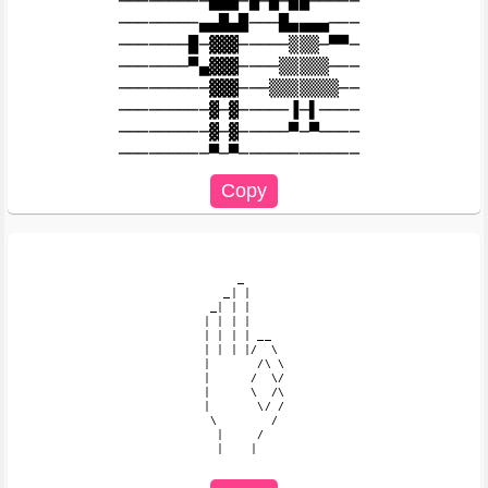
─────────███─█─█─██─────

────────▄▄█▄█───█▄▄▄▄───

───────█─▓▓▓─────▒▒▒─▀▀─

───────▀▄▓▓▓────▒▒▒▒▒───

─────────▓▓▓───▒▒▒▒▒▒▒──

─────────▓─▓─────▐─▌────

─────────▓─▓─────▀─▀────

     _

   _| |

 _| | |

| | | |

| | | | __

| | | |/  \

|       /\ \

|      /  \/

|      \  /\

|       \/ /

 \        /

  |     /

  |    |
