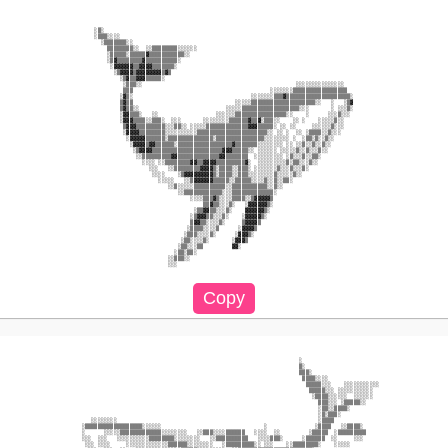
          ░▒░                                                                                        

          ░▒▒▒░░░░                                                                                   

            ░▒▒▒▒▒▒▒░░                                                                               

              ▒▒▒▒▒▒▒▒░░  ░░▒▒▒▒▒▒▒▒░░░░░░                                                           

              ░▒▒▒▒▒░▒▒▒▒▒▓▒▒▒▒▒▒▒▒▒▒▒░░                                                             

              ░▒▓▒▒▒▒▒▒▒▒▓▒▒▒▒▒▒▒▒▒▒░                                                                

               ░▓▓▓▓▓▓▒▒▓▓▓▓▒▒▒▒▒▒▒░                                                                 

                ░▒▓▓▓▓▒▓▓▓▓▓▓▓▓▒▓▒                                                                   

                  ░▒▓▒▒▓▓▓▒▒▒▒▒░                                                                     

                   ░▒▒▒░░                                                ░░░░░░░░░░░░░░░             

                   ▒▒▒                                           ░░░░░░░▒▒▒▒▒▒▒▒▒▒▒▒▒▒▒▒▒            

                  ░▓▒░                                     ░░░░░░░▒▒▒▓▒▒▒▒▒▒▒▒▒▒▒▒▒▒▒▒▒▒▒▒░          

                  ▒▓▒▒                                ░░░░░▒▒▒▒▒▒▒▒▒▒▒▒▒▒▒▒▒▒▒▒░░   ░   ░▒▓          

                  ▒▓▒▒░░                           ░░░░░▒▒▒▒▒▒▒▒▒▒▒▒▒▒▒▒▒▒░░░       ░ ░░░▒░          

                  ░▓▓▒▒▒░   ░░                  ░░░░░░▒▒▒▒▒▒▒▒▒▒▒▒▒▒▒▒░░    ░      ░░░▒░░░           

                  ░▓▓▓▒▒▒▒░░▒▒▒░  ░░░       ░░░░░░░░▒▒▒▒▒▒▓▒▒▓░▒▒▒░░    ░░ ░    ░░░░░▒░░             

                   ▒▓▓▓▒▒▒▒▒▒▒▒▒░░░▒▒░░ ░░░░░▒▒▒▒▒▒▒▒▒▒▒▒▒▓▓▓▒▒▒▒▒░ ░░ ░░     ░░░░░░▒░░░             

                   ░▓▓▓▓▒▒▒▒▒▒▒▒░░░░░░░░░░▒▒▒▒▒▒▒▒▒▒▒▒▒▒▒▒▒▒▒▒▒▒░░ ░░ ░  ░░ ░▒▒▒▒░░▒░░░              

                    ░▓▓▓▓▓▒▒▒▒▒▒░▒▒▒▒▒▒▒▒▒▒▒▒▒▒░▒▒▒▒▒▒▒▒▒▒▒▒▒▒▒░░░░░░░░ ░  ░▒▒░▒░░▒░░                

                     ░▓▓▓▓▒▓▓▒▒▒▒▒▒░▒▒▒▒▒▒▒▒▒▒▒▒▒▒▒▒▒▓▒▒▒▒▒▒▒░░░░░░░░ ░░ ░░▒░░▒░░▒░░                 

                      ░▒▓▓▓▓▒▒▒▒▒▒▒▒▒▒▒▒▒▒▒▒▒▒▒▒▒▒▓▓▓▒▒▒▒▒░░ ░░░░░░ ░░░░░▒░░▒░░░▒░░                  

                       ░░▒▒▒▒▒▒▒▒▒▓▓▒▒▒▒▒▒▒▒▒▒▒▒▒▓▓▒▒▒▒▒▒▒  ░░░░░░░░░ ░▒░░░▒░░▒▒░                    

                         ░░░░ ░░▒▒▒▒▒▒▒▒▓▓▒▒▓▓▓▓▒▒▒▒▒▒▒▒▒▓░  ░░░░░░░░░▒░▒▒░░░▒░░                     

                           ░░░   ░░▒▒▒▒▒▒▒▒▓▓▓▓▒░▒▒▒▒░░▒▒▒░ ░░░░░░░▒░░░▒░░░▒░                        

                            ░░░░    ░▒▓▓▓▓▓▓▓▓▓▒░▒▒▒▒░░▒▒▒░░░░░░░░▒░░░░░▒░░                          

                              ░░░░░   ░░▒▓▓▓▓▓▓▒▒▒▒▒░░▒▒▒▒▒░░░░▒░░▒░░▒▒░                             

                                 ░░▒░░░░░▒▒▒▒▒▒▒▒▒▒░░▒▒▒▒▒▒▒▒▒▒▒░░▒░░                                

                                    ░░▒▒▒▒▒▒▒▒▒▒▒▒░░░▒▒▒▒▒▒▒▒▒▒▒▒▒░                                  

                                        ░░░░▒▒▒▓▒░░░░▒▒▒▒░░▒▓▓▓▓▓▒                                   

                                            ▒▒▓▒▒░░░▒░   ░▓▓▓▓▓▓▒░                                   

                                         ░▒▒▓▓▒▒░░░▒░    ▓▓▓▓▓▓▒░                                    

                                        ░▒▓▓▓▒▒░░░▒░    ░▓▓▓▓▓▒░                                     

                                        ▒▓▓▒▒░░░░▒░     ▒▓▓▓▓▒                                       

                                       ░▒▒▒▒░░░░▒      ░▓▓▓▓▒                                        

                                      ░▒▒▒░░░░▒░      ░▓▓▓▒░                                         

                                     ░▒▒░░░░▒░       ░▓▓▓▒                                           

                                    ░▒▒░░░▒▒         ▓▓░                                             

                                   ░▒▒░▒▒░                                                           

                                 ░░▒▒▒░░                                                             

                                 ░░░                                                                 

                                                                          ░                          

                                                                          ▒░                         

                                                                          ▒▒▒░                       

                                                                           ▒▒▒▒░░░░                  

                                                                            ▒▒▒▒▒░░░    ░░░░░░░░░░░  

                                                                             ▒▒▒▒▒░░░ ░░░░░░░░░░░    

                                                                              ░▒▒▒▒░░░░░░  ░░░░░░    

                                                                                ▒▒▒░░░ ░▒▒▒▒▒░░      

                                                                                ░▒▒░░▒▒▒▒░           

                                                                                ░▒░▒▒▒░              

         ░░░░░░░░                                                               ░▒▒▒▒                

      ░▒▒▒▒▒▒▒▒▒▒▒▒▒▒▒▒▒▒░░░░░░                                ░               ░▒▒▒▒   ░░▒▒▒▒░       

      ░      ░░░░░▒▒▒▒▒▒▒▒▒▒▒▒▒░░░░░░░░   ░░▒▒▒░░░░▒▒▒▒▒▒   ░░░░  ░░         ░▒▒▒▒▒  ░▒▒▒▒▒▒▒▒▒      

      ░░░  ░░░   ░░░░░░░░░░▒▒▒▒▒▒▒▒░░░░░░░░   ░░▒▒▒▒▒▒▒▒▒▒   ░░░░▒▒▒░      ░▒▒▒▒▒▒  ░░     ░░░       

       ░░░ ░░░░     ░░░░░░░░░░░░░▒▒▒▒▒▒░░░░░░░░   ░▒▒▒▒▒▒▒▒▒░░ ░░░    ░░▒▒▒▒▒▒▒▒░    ░░░░░           
