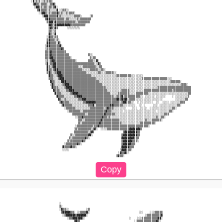
░▓░▒░▒░░▒░▒▒▒░                                                                                       

 ▒▓▒▒░▒▒▒▒░░▒▒▓░                                                                                     

  ░▓▓▒▒░▒▒░▒▒░▒▓░                                                                                    

    ▒▓▒▒▒▒░▒░░░░▓ ░░▒▒░░                                                                             

     ░▒▓▓▒░▒░▒▒▒▓▒░▒░░▒░▒▒▒░                                                                         

       ░▓▓▓▒▒▒▒▒▓░▒░░░░░░░░▒▒▒▒░     ░▒                                                              

         ▒▓▓▒▒▒▒▒▒▒▒▒░▒▒░░░░░▒░▒▒▒▒▒▒▒                                                               

          ▒▓▓▓░▓▒▒▒▒▒▒▒▒▒▒▒▒░░▒▒▒▒▒▒▒                                                                

           ▓▓▒░▓▓▓▓▓▓▓▓▓▓▒▒▒▒▒▒▒▒▒░                                                                  

           ▒▓▒░▓▒      ░░░░░░░░                                                                      

           ▒▒░░▒                                                                                     

           ▓▒░░▓                                                                                     

          ░▓▒▒░▒▒                                                                                    

          ▒▓▒▒▒░▒░                                                                                   

          ▓▓▒▒▒▒░▓░                                                                                  

         ░▓▓▒▒▒▒▒▒▓░                                                                                 

         ░▒▒▒▒▒▒▒▒▒▓▒                                                                                

         ▒▒▒▓▒▒▒▒▒▒▒▒▒                                                                               

         ▒▒▒▓▒▒▒▒▒▒▒▒▒▒▒            ▒░░                                                              

         ▒▒▒▓▓▒▒▒▒▒▒▒▒▒▒▒░           ▒░▒▒                                                            

         ░▒░▒▓▓▒▒▒▒▒▒▒▒▒▒▒▒▒░       ▒▒▒░░▓░                                                          

         ░▓░▒▒▓▓▒▒▒▒▒▒▒▒▒▒▒▒▒▒▒▒▒▒▒▒▒▒▒▒░░▓▒                                                         

          ▓▒░▒▓▓▒▒▒▒▒▒▒▒▒▒▒▒▒▒░░░▒▒▒▒▒▒▒▒░░▒▒                                                        

          ▓▒▒░▒▓▓▒▒▒▒▒▒▒▒▒▒▒▒▒▒▒░░░░░▒▒▒▒▒░░▒▒░                                                      

          ▒▓▒░░▒▓▓▓▒▒▒▒▒▒▒▒▒▒▒▒▒▒▒▒░░░░░░░▒▒░░░▒▒▒▒▒░░                                               

           ▓▒▒░░▒▓▓▓▒▒▒▒▒▒▒▒▒▒▒▒▒▒▒▒▒▒░░░░░░░░░░░░░░░░▒▒▒▒▒▒▒▒▒░░░░░░░░                              

           ▒▒▒░░░▒▓▓▓▒▒▒▒▒▒▒▒▒▒▒▒▒▒▒▒▒▒▒▒░░░░░░░░░░░░░░░░░░░░░░░░░░░░░▒▒▒▒▒▒▒▒▒▒▒▒▒▒▒▒░░░            

            ▓▒▒░░░░▓▓▓▒▒▒▒▒▒▒▒▒▒▒▒▒▒▒▒▒▒▒▒▒░░░░░░░░░░░░░░░░░░░░░░░░░░░░░░░░░░░░░░░░░░░░░▒▒▒▒▒▒░      

            ░▓▒░░░░░▒▓▓▓▒▒▒▒▒▒▒▒▒▒▒▒▒▒▒▒▒▒▒▒▒░░░░░░░░░░░░░░░░░░░░░░░░░░░░░░░░░░░░░░░░░░░░░░░░░░▒▒▒░  

             ▓▒▒▒░░░░▒▓▓▓▓▒▒▒▒▒▒▒▒▒▒▒▒▒▒▒▒▒▒▒▒▒░░░░░░░░░░░░░░░░░░░░░░░░░░░░░░░░░▒▒▒▒▒▒▒▒▒▒▒▒▒▒▒▒▒▒▒▒▒

              ▓▒▒▒░░░░▒▒▓▓▓▒▒▒▒▒▒▒▒▒▒▒▒▒▒▒▒▒▒▒▒▒░░░░░░░░░▒▒▒▒▒░░░░░░░░░▒▒▒▒▒▒▒▒▒▒▒▒▒▒▒▒▒▒░▒▒▒▒▒▒▒▒▒▒▒

               ▓▒▒▒░░░░░░▒▓▓▓▓▒▒▒▒▒▒▒▒▒▒▒▒▒▒▒▒▒▒▒▒░░░░░▒▒▒▒▒▒▒░░░░▒▒▒▒▒▒▒▒░░░░░░░░░░░░░░░░░░░░░░░░░▒▒

                ▓▒▒▒▒░░░░░░▒▒▓▓▓▒▒▒▒▒▒▒▒▒▒▒▒▒▒▒▒▒▒▒▒░░▒▒▒▓░▒▒▒▒▒▒▒▒▒▒░░ ░░░░░░ ░░░░░░    ░ ░░░░░░░░▒ 

                 ▓▒░░▒░░░░░░░░▒▒▓▓▓▒▒▒▒▒▒▒▒▒▒▒▒▒▒▒▒▒▒▒▓▓▒▓▒▓▓░▒▒▒▒░░░░░░░░░░░░░░░░░        ░░░░░░▒▒  

                  ▒▓▒▒▒▒░░░░░░░░░▒▒▓▓▓▓▓▓▒▒▒▒▒▒▒▒▒▒▒▒▒▒▒░▒▓▓▒▒▒░░  ░ ░░░░░░░░  ░░  ░░░░ ░░░░░░▒▒▒    

                   ░▓▒▒▒▒▒░░░░░░░░░░▒▒▒▓░▒▒▒▒▒▒▒▒▒▓▓▒▒▒▒▒▒░░░░░░░░  ░░ ░     ░░░ ░░░░░░░░░░░▒▒░      

                     ░▒▒▒▒▒▒░░░░░░░░░▒▒▒▒▒▒▒▒▒░▒▓▒▒▒░░░░░░░░    ░░░  ░░░░  ░░░░░░░░░░░░░░▒▒░         

                       ░▒▒▒▒▒▒▒░░▒▒▒▒▒▒▒▒▒▒▒▒▒▒▓▒▒▒░░░░░░░ ░░░░░░░░░░░░░░░░░░░░ ░░░░░░░▒▒░           

                          ▒▒▒▒▒▒▒▒░░▒▒▒▒▒▒▒▒▒▒▓▒▒▒▒▒▒░░░░░░░░░░░░░░░░░░░░░░░░░░░░░░░▒▒▒              

                            ░░▒▒▓▒▒▒▒▒▒▒▒▒▒▒▒▓▒▒░▒░░░░░░░░░░░░░░░░░░░░░░░░░░░░░▒░░▒▒░                

                              ▒▒░░▒▒▒▒▒▒▒▒▒▒▓▒▒▒▒▒▒▒▒▒▒▒░░░░░░░░░░░░░░░░▒░░░▒▒▒▒▒▒░                  

                              ▒░▒▒▒▒▒▒▒▒▒▒▒▓▒▒▒▒▒▒▒▒▒▒▒▒▒░░░░░░░░░░░░▒▒▒▒▒▒▒▒▒░                      

                            ░▒▒▒▒▒▒▒▒▒▒░▒▒▓▒▒▒▒▒▒▒▒▒▒▒▒▒▒▒▒▒▒▒▒▒▒▒▒▒▒▒▒▒▒▒░                          

                           ░▒░▒▒▒▒▒▒▒▒░▒▓░  ░░░░▒▒▒▒▒▒▒▒▒▒▒▒▒▒▓▓▓▓▓▓▓▒                               

                           ▒▒▒▒▒▒▒▒▒░▒▓▒                  ▒▓▓▓▓▓▓▓▓▒▒                                

                         ▒░░▒▒▒▒▒▒▒▒▓▓░                  ▒▓▓▓▓▓▓▓▓▓▒▒                                

                        ▒░▒▒▒▒▒▒▒▒▓▒░                    ▓▓▓▓▓▓▓▓▒▒▒                                 

                       ▒░▒▒▒▒▒▒▒▓▒░                      ▒▓▓▓▓▓▓▒▒▒░                                 

                     ░▒▒▒▒▒▒▒▓▒░                         ▒▓▓▓▓▓▒▒▒                                   

                    ▓▒▒▒▒▓▒▒░                            ▓▓▓▓▓▒▒▒                                    

                    ░░░░                                ░▓▓▓▒▒▒░                                     

                                                       ░▓▒▒▓▒░                                       

                  ░                                                                                  

                  ▒░                                                                                 

                  ░▓▒▒░░           ░▒                                                                

                   ▒▓▓▓▓▓▒▒░ ░░▒▒▒▒▓░                               ░░░    ░░░▒▒▒▒▒                  

                    ░▒▓▓▓▓▓▓▒▓▓▓▓▓▓░                                    ░▒▒▒▒▒▒▒▒▒▓                  

                       ░▒▒▓▓▓▒▓▓▒░                            ░    ░░░▒▒▒▒▒▒▒▒▒▒▓▓░                  

                           ▒▓▒▒                                  ░░▒▒▒▒▒▒▒▒▒▒▒▒▓▒░                   
