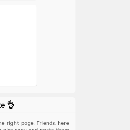
e 👌
e right page. Friends, here
an also copy and paste them