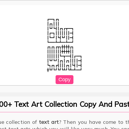
┏━━┓┏┓

┃┏┓┃┃┃

┃┗┛┗┫┃┏┓┏┳━━┓

┃┏━┓┃┃┃┃┃┃┃━┫

┃┗━┛┃┗┫┗┛┃┃━┫

┗━━━┻━┻━━┻━━┛

┏┓┏┓┏┳┓╋╋╋╋┏┓

┃┃┃┃┃┃┃╋╋╋╋┃┃

┃┃┃┃┃┃┗━┳━━┫┃┏━━┓

┃┗┛┗┛┃┏┓┃┏┓┃┃┃┃━┫

┗┓┏┓┏┫┃┃┃┏┓┃┗┫┃━┫

00+ Text Art Collection Copy And Past
ue collection of
text art
? Then you have come to th
est text arts which you will like very much. You c