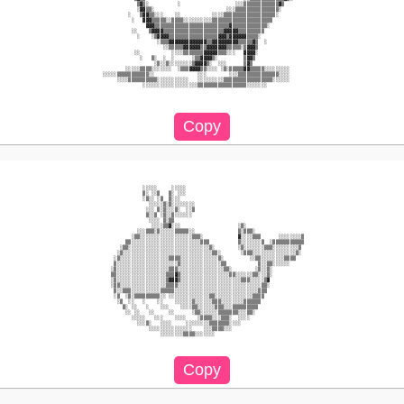
                            ▒▓▒░          ░                   ░░░▒▒▒▒▒▒▒▒▒▒▒▒▓▒                      

                            ░▓▓▒▒░                         ░░░▒▒▒▒▒▒▒▒▒▒▒▒▒▒▒░                       

                         ░   ▒▓▓▒▒░░░    ░░           ░░░░▒▒▒▒▒▒▒▒▒▒▒▒▒▒▒▒▒▒░                        

                          ░   ▓▓▓▒▒▒▒▒░░▒▒▒▒░░░░░░░░░░▒▒▒▒▒▒▒▒▒▒▒▒▒▒▒▒▒▒▒▒▒                          

                               ▓▓▓▒▒▒▒▒▒▒▒▒▒▒▒▒▒▒▒▒▒▒▒▒▒▒▒▒▒▓▒▒▒▒▒▒▒▒▒▒▒▒░                           

                          ░░    ▒▓▓▓▓▒▒▒▒▒▒▒▒▒▒▒▒▒▒▒▒▒▒▒▒▒▓▓▓▓▓▒▒▒▒▒▒▒▒▒                             

                            ░    ░▒▓▓▓▓▒▒▒▒▒▒▒▒▒▒▒▒▒▒▒▒▒▓▓▓▒▓▓▓▓▓▓▒▒▒▒░                              

                                   ░▒▒▒▓▓▓▓▓▓▓▓▓▓▓▓▓▒▒▓▓▓▓▓▓▓▓▓▒▒▒▒▒▓▒  ░                            

                                     ░░▒▒▒▒▒▓▓▓▓▓▓▒▒▓▓▓▓▓▓▓▒▒▒▒▒░▒▓▓▓▒                               

                           ░░           ░░░░▒▒▒▒▒▒▒▓▓▓▓▓▒▒▒░░░   ▓▓▓▓░                               

                             ░   ▒░  ░  ░      ░▒▒▓▓▓▓▒░         ▒▓▓▒                                

                                  ░▒░░▒░░░░░░░░▒▓▓▓▓▒░  ░░░      ▒▓▒                                 

                        ░░░░░▒▒▒▒░░░░░░░  ░▒▒▒▓▓▓▓▒▒░░░░ ░▒░▒▒▒▒▒▓▓▒▒▒▒▒░░░░░░░░░                    

                ░░░░░▒▒▒▒▒▒▒▒▒▒▒░░               ░░░        ░░░▒▒▒▒▒▒▒▒▒▒▒▒▒▒░░░░                    

                     ░░░░▒▒▒▒▒▒▒▒▒▒░░░░░░░░░░░   ░░░░░░░░░▒▒▒▒▒▒▒▒▒▒▒▒▒▒▒▒▒░░░░░░                    

                              ░░░░░░░░░░░░░░░░░░░▒▒▒▒▒▒▒▒▒▒▒▒▒▒▒▒▒░░░░░░░                            

                              ░░░░░     ░░░░░                                                        

                              ▒░ ░░▒   ▒░ ░░░                                                        

                              ░▒░░ ░▒  ▒░░░                                                          

                                ░░░░░▒░▒░░░░░░░░                                                     

                               ░░░ ▒░▒░░░▒░  ░░▒                                                     

                               ▒░░▒ ░▒░░▒░░░░░░                                                      

                                ░░░░ ▒░▒▒                                                            

                                 ░░░░▒▒▓░░░                    ░▒░                                   

                            ░░░▒▒▒░▒░░░░░▒▒▒▒▒░░               ▒░▒▒▒░                                

                          ░▒▒░░░░░░░░░░░░░░░░░░▒▒▒░            ▓░░░░▒▒▒      ░░░░░░░░▒               

                        ▒▒░░░░░░░░░░░░░░░░░░░░░░░░▒▒▒          ▒░░░░░░░▒  ░▒▒▒▒▒▒▒▒▒▒▒               

                      ░▒▒░░░░░░░░░░░░░░░░░░░░░░░░░░░░▒░        ░▒░░░░░░░▒▒▒░░░░░░░░░▒                

                     ░▒░░░░░░░░░░░░░░░░░░░░░░░░░░░░░░░▒▒░       ░▒▒▒░░░░░░░░░░░░░░░▒░                

                    ░▒░░░░░░░░░░░░░░░░░▒▒▒▒░░░░░░░░░░░░░▒░         ░░▒▒░░░░░░░░▒▒▒▒                  

                    ▒░░░░░░░░░░░░░░░░░░░░░▒░░░░░░░░░░░░░░▒▒           ▒░░▒▒░░░░░░                    

                   ░▒░░░░░░░░░░░░░░░░░░▒▒▒░░░░░░░░░░░░░░░░▒▒░        ░▒░░▒░                          

                   ▒▒░░░░░░░░░░░░░░░░░▒▒▒▓▒░░░░░░░░░░░░░░░░░▒▒░░░░░░▒▒░░░▒░                          

                   ░▒░░░░░░░░░░░░░░░░░▒▓▓▓▒░░░░░░░░░░░░░░░░░░░░░▒▒▒░░░░░▒▓                           

                   ░▒▒░░░░░░░░░░░░░░░░▒▒▒▒░░░░░░░░░░░░░░░░░░░░░░░░░░░░░▒▒░                           

                    ▒░░▒▒▒░░░░░░░░░░▒▒▒▒▒░░░░░░░░░░░░░░░░░░░░░░░░░░░░░▒▒▒                            

                    ░▒  ░▒░▒▒▒▒▒▒▒▒▒░░ ░░░░░░░░░░░░░░▒▒░░░░░░░░░░░░░▒▒▒▒                             

                     ░▒  ░░   ░    ░░    ░░░░░░▒░░░░░░▒▒▒░░░░░░░░▒▒▒▒▒▒                              

                       ▒░ ░░   ░    ░░░    ░░░░▒▒░░░░░░▒▒▒░░░▒▒▒▒▒▒▒▒▒                               

                        ░░ ░░   ░░     ░░      ░▒▒░░░░░░▒▒▒▒▒▒▒░░░▒▒░                                

                          ░░░░░   ░░░    ░░░░    ░▒▒▒▒░░░▒▒▒░  ░░░░                                  

                            ░░░▒░   ░░░░     ░░░░░░░░▒▒▒▒▒▒▒░░░░                                     

                                ░░░░░░░░░░░░░░░    ░░░▒▒▒▒░░░                                        

                                    ░░░░░░░░▒▒▒▒░░░░░░░                                              
