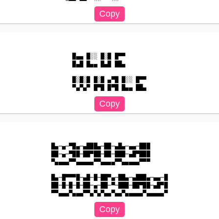
█▄▄ █░░ █░█ █▀▀  

█▄█ █▄▄ █▄█ ██▄  

█░█░█ █░█ ▄▀█ █░░ █▀▀

█▄─▄─▀█▄─▄███▄─██─▄█▄─▄▄─███

██─▄─▀██─██▀██─██─███─▄█▀███

▀▄▄▄▄▀▀▄▄▄▄▄▀▀▄▄▄▄▀▀▄▄▄▄▄▀▀▀

█▄─█▀▀▀█─▄█─█─██▀▄─██▄─▄███▄─▄▄─█

██─█─█─█─██─▄─██─▀─███─██▀██─▄█▀█
