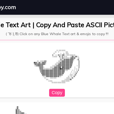
py.com
e Text Art | Copy And Paste ASCII Pic
( ͡ ಠ ʖ̯ ͡ಠ) Click on any Blue Whale Text art & emojis to copy !!!
                                      ░░ ░░░░░░░░                            

                                    ░░  ░        ░░░                         

                                  ░░       ░  ░░ ░░░░                        

                                 ▒   ░ ░▒░░░░▒▒░░ ░░░░░░░░░░░                

                                 ░░░░░░  ▒░░░▒ ░░░░    ░░▒▒░░▒▒░░            

                                          ░░░▒░░░░░░░░░▒▒▒▒▒▒   ░░           

                                          ░▒░░░▒▒▒▒▒▒▒▒▒▒▒▒░   ░▒░           

              ░░  ░░░░░▒▒░              ░░░░▒▒▒▒▒▒▒▒▒▒▒▒▒▒░      ▒           

          ▓▒▒▒░░▒▒░░▒▒▒▒▒             ░░░░▒▒▒▒▒▒▒▒▒▒▒▒▒▒▒▒       ▒           

          ░▒▒▒▒▒▒▒▒▒▒▒▒▒░           ░░░░▒▒▒▒▒▒▒▒▒▒▒▒▒▒▒▒▒░       ▒           

           ░░▒▒▒▒▒▒▒▒░           ░░░░░▒▒▒▒▒▒▒▒▒▒▒▒▒▒▒▒▒▒▒      ░ ▒           

                ░▒▒▒▒░░       ░░░░░▒▒▒▒▒▒▒▓░░▓▒▒▒▒▒▒▒▒▒▒    ░    ▒           

                 ▒▒▒▒░░░░░░░░░░░░▒▒▒▒▒▒▒▒▒▓▓▓▒▒▒▒▒▒▒▒▒░     ░ ░ ░░           

                 ░▒▒▒▒▒▒▒▒▒▒▒▒▒▒▒▒▒▒▒▒▒▒▒▒▒▒▒▒▒▒░░░░     ░ ░  ░ ▒            

                  ▒▒▒▒▒▒▒▒▒▒▒▒▒▒▒▒▒▒▒▒▒▒▒▒▒▒▒▒▒▒        ░  ░ ░ ▒             

                   ▒▒▒▒▒▒▒▒▒▒▒▒▒▒▒▒▒▒▒▒▒▒▒▒▒▒▒▒        ░  ░ ░░▒              

                    ▒▒▒▒▒▒▒▒▒▒▒▒▒▒▒▒▒▒▒▒▒▒▒▒▒░        ░░░░ ░░▒               

                     ░░░░▒▒▒▒▒▒▒▒▒▒▒▒▒▒▒▒░░░        ░░ ░░ ░▒░                

                       ░░     ░░░░░░░░            ░░░░░ ░▒░                  

                         ░░░                    ░░░░░░▒▒░                    

                            ░░░░░           ░░░░░░░░░░                       

                                ░░░░░░░░░░░░░░░░░                            

 ▒▒                                                                                                  

░▒▒                                                                                                  

▓▒░▒░                                                                                                

▓▒░▒░▒░                                                                                              

▓▒░▒░▒▒▒▒▒░                                                                                          
