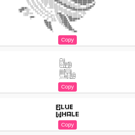
        ░░░  ░░░  ░░   ░░░░░░░░░░░░░░▒▒▒▒▒░░░░░░░░░  ░░▒▒▒▒▒▒▒▒▒▒▒▒▒▒▒▒▒▒▒▒▒▒▒░                      

         ░░░  ░░░  ░░░  ░░░░░░░░░░░░░  ░▒▒▒▒▒░░░░░░░░░   ░▒▒▒▒▒▒▒▒▒▒▒▒▒▒▒▒▒▒░ ░░                     

          ░░░  ░░░  ░░░░  ░░░░ ░░░░░░░░░  ░░▒▒▒▒▒░░░░░░░░░   ░░░▒▒▒▒▒▒░░░   ░▒▒                      

            ░░░ ░░░░  ░░░  ░░   ░░░░░░░░░░░   ░▒▒▒▒▒▒░░░░░░░░░░░      ░░░░▒▒▒░                       

  ░▒▒▒▒▒░░   ░░░  ░░░  ░░░░   ░░░░░░░░░░░░░░░░   ░▒▒▒▒▒▒▒▒░░░░░░░░░░░░▒▒▒▒▒░                         

▒▒▒▒▒▒░░░░░░   ░░░  ░░░  ░░░         ░░░░░░░░░░░░░   ░░▒▒▒▒▒▒▒▒▒▒▒▒▒▒▒▒▒░░                           

░▒▒░    ░░░      ░░░  ░░░  ░░░░  ░░  ░░░░   ░░░░░░░░░░     ░░░░░░░░░░                                

     ░░░░░░░░░░    ░░░  ░░░   ░░░     ░░▒▒▒▒░  ░░░░░░░░░░░░░░░   ░░░░░                               

     ░░░░░            ░░   ░░░░  ░░░░ ░░░░▒▒▒▒▒░ ░▒░░░░░░░░░░░░░░  ░                                 

           ░▒▒▒▒░        ░░   ░░░░░ ░  ░░░░▒▒▒▒▒▒ ░▒▒▒▒░░░░░░░░░░▒░                                  

            ░                ░░   ░░░░  ░░░░▒▒▒▒▒▒ ░▒▒▒▒▒▒▒▒▒▒▒░                                     

                          ▒▒▒░    ░░░░░  ░░░░▒▒▒▒▒▒ ░▒▒▒▒▒░░                                         

                          ░▒▒▒▒▒▒░        ░░░▒▒▒▒▒▒▒                                                 

                           ░▒▒▒▒▒░          ░░░▒▒▒▒▒▒                                                

                            ░▒▒▒▒▒            ░░▒▒▒▒▒▒░                                              

                              ▒▒▒▒░             ░░▒▒▒▒▒░                                             

                                ░▒▒                ░▒▒▒▒▒░                                           

╭━━╮╭╮

┃╭╮┃┃┃

┃╰╯╰┫┃╭╮╭┳━━╮

┃╭━╮┃┃┃┃┃┃┃━┫

┃╰━╯┃╰┫╰╯┃┃━┫

╰━━━┻━┻━━┻━━╯

╭╮╭╮╭┳╮╱╱╱╱╭╮

┃┃┃┃┃┃┃╱╱╱╱┃┃

┃┃┃┃┃┃╰━┳━━┫┃╭━━╮

┃╰╯╰╯┃╭╮┃╭╮┃┃┃┃━┫

╰╮╭╮╭┫┃┃┃╭╮┃╰┫┃━┫

░█▀▀█ █── █──█ █▀▀ 　 

░█▀▀▄ █── █──█ █▀▀ 　 

░█▄▄█ ▀▀▀ ─▀▀▀ ▀▀▀ 　 

░█──░█ █──█ █▀▀█ █── █▀▀ 

░█░█░█ █▀▀█ █▄▄█ █── █▀▀ 
