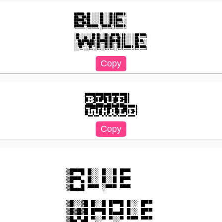
██████╗░██╗░░░░░██╗░░░██╗███████╗  

██╔══██╗██║░░░░░██║░░░██║██╔════╝  

██████╦╝██║░░░░░██║░░░██║█████╗░░  

██╔══██╗██║░░░░░██║░░░██║██╔══╝░░  

██████╦╝███████╗╚██████╔╝███████╗  

╚═════╝░╚══════╝░╚═════╝░╚══════╝  

░██╗░░░░░░░██╗██╗░░██╗░█████╗░██╗░░░░░███████╗

░██║░░██╗░░██║██║░░██║██╔══██╗██║░░░░░██╔════╝

░╚██╗████╗██╔╝███████║███████║██║░░░░░█████╗░░

░░████╔═████║░██╔══██║██╔══██║██║░░░░░██╔══╝░░

░░╚██╔╝░╚██╔╝░██║░░██║██║░░██║███████╗███████╗

████████████████████████████

█▄─▄─▀█▄─▄███▄─██─▄█▄─▄▄─███

██─▄─▀██─██▀██─██─███─▄█▀███

▀▄▄▄▄▀▀▄▄▄▄▄▀▀▄▄▄▄▀▀▄▄▄▄▄▀▀▀

█████████████████████████████████

█▄─█▀▀▀█─▄█─█─██▀▄─██▄─▄███▄─▄▄─█

██─█─█─█─██─▄─██─▀─███─██▀██─▄█▀█

▒█▀▀█ █░░ █░░█ █▀▀ 　 

▒█▀▀▄ █░░ █░░█ █▀▀ 　 

▒█▄▄█ ▀▀▀ ░▀▀▀ ▀▀▀ 　 

▒█░░▒█ █░░█ █▀▀█ █░░ █▀▀ 

▒█▒█▒█ █▀▀█ █▄▄█ █░░ █▀▀ 
