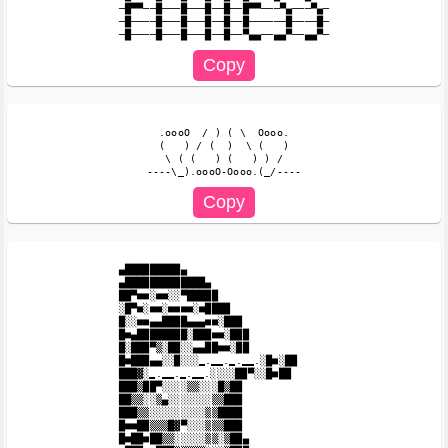
─█▀▀──█───█───█──█──█▀▀───▀▄───▀▄─

─█────█───█───█──█──█──────█────█─

  .oooO  / ) ( \  Oooo.

  (   ) / (  )  \ (   )

   \ ( (   ) (   ) ) /

▄█████████▄

▄█████████████▄

██▀■■░■■░░▀█████

░█▀■░■■░■■■■░■████

█░░■■▄▄████▄▄▄■■░███

█■▄████████░███■■░███

█░███▀▒░██░░▄▄██■■░██

█■███▄▄░░█░░░̳.̳̳.̳.̳̳.░█■░██

███▓░̳.̳̳.̳.̳̳.░░░░██▀░░█■██

███▒██▀░░░░▒▒░░░█▒██

██▒▒░░▒▄░░░░░░░▒▒███

███▒▒░░░░░░░░░▒▒████

█■■██▒▒▒█▓▀░░░▒▒▒███

█■██■██▒▒░░░░░▒▒░▒██▄
