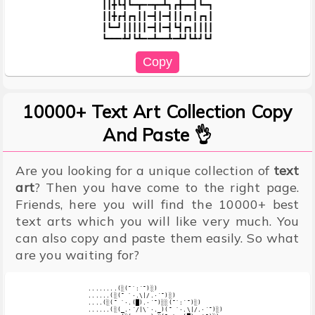
┃┃╋┗┫┗━┳━━┳━┻┓┏╋━━┫┗━┓

┃┃╋┏┫┏┓┃┃━┫┃━┫┃┃┏┓┃┏┓┃

┃┗━┛┃┃┃┃┃━┫┃━┫┗┫┏┓┃┃┃┃

10000+ Text Art Collection Copy
And Paste 👌
Are you looking for a unique collection of
text
art
? Then you have come to the right page.
Friends, here you will find the 10000+ best
text arts which you will like very much. You
can also copy and paste them easily. So what
are you waiting for?
........(░(¯`:´¯)░)

......(░(¯ `·.\|/.·´¯)░)

....(░(¯ `·.(█).·´¯)░░(¯`:´¯)░)

......(░(_.·´/|\`·._)(¯ `·.\|/.·´¯)░)
