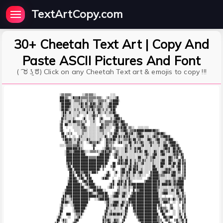
TextArtCopy.com
30+ Cheetah Text Art | Copy And
Paste ASCII Pictures And Font
( ͡ ಠ ʖ̯ ͡ಠ) Click on any Cheetah Text art & emojis to copy !!!
                ░▒▒▒▒▒▒░      ░░▒▒▒▒▒░░         ░░░                                              

                ▓▓▓▒▒░ ░▓▒▒▒▓▒▒▒▒▒▒▒▒▒▒▒▒▒░  ░▒░░░░▒▓                                            

                ▓▓▓▓▓▓▒░░▒▒▒▒▒░░░▒▒▒▒░░░▒▒▒▒▒░ ░▒▓▓▓▓░                                           

                ░▓▓▓▓▓▓░░░░░▒▓▒░▓▒░▓▒▓▒░▒▓▒░░░░▓▓▓▓▓▓                                            

                ░▓▓▓▓▓▒░░░░░░▓▒░▒▒▒▓▓▒▒▒▒▒▒░░░▒▓▓▓▓▒                                             

                ░▓▓▓▓▒░░░▒░▒░░▒▓░▒▒░▓▒░▒▓▒░▒░▒░░▓▓▓                                              

                 ░▓▓░░▓░░░░░▒░░░░▓░░░▓░░▓▒░░▒░░▒▒▓▓░                                             

                 ░▓▒░░░░░░░▒░  ░░ ░░▒▓▒▒ ░░  ░░░░░▓▓▓░                                           

                 ▓▒▒░░░░▒░    ░▓░ ░░░▓░  ▒▓░    ▒░▒▓▓▓▒                                          

                ░▓░░░▒▓░▓▓▒▒▒▒░░▒  ░░▒░  ▒░░▒▒▒▒▒▒▓▓▒▒▓▓▒                                        

                ▒▓ ▓▓░░░░░░▒▒▒▓▒   ░░░░   ▓▒▒▒▒░░▒▒▓▓░▒▓▓▒▒                                      

                ▒▓  ░   ░░░░░▒▒▓▒░░░░░░░░▓▓▒▒░░░░ ░▓▓▒▓▒▓▓░▒▒░░  ░░░░░░░                         

                ▒▓░   ░  ░░░░░▒▒▒░░░░░░░░▒▒▒░░░░  ▒▓▓░▒▒▓▓▒░▒▒▒▓▓▓▓▓▓▓▓▓▓▓▓▓▒▒░                  

                 ▓▓ ░▒░▒   ░░░▒░░░░░░░░░░░░▒░░ ░▒░▓▓▒░░░░▓▓▒▒▓░░▒▓▓▒░░░░░░░▒▒▓▓▓▓▒░              

                 ▒▓▓░ ░ ░░  ▒▒░░░░░░░░░░░░░░▓▒ ░░▓▓▓░▓▒░▓▒▓▓░░░░▒▒▓▓▓░░▒░░▒▓▒▒░▒▒▓▓▓▓░           

                  ▒▓▓▒▓▒░▒░▒▓░░░░▓▒░░░░░░▒░ ░▓▒▒▓▓▓░░▒░░▒▒▒▓▒░▓▓░▒▒░░░░▓▓▒░░▒▓▓░░░▒▓▓▓▓░         

                   ▒▓▒▒▒░░░▓▒▒░  ░▒▓▒▒▒▓▒░  ░▓▒▒▒▒░ ░▓▓░░░░▓▓░░▓▒░▒▓▒░░░▒▓▒░░▒▓░░▒▒░▒▓▓▓▓░       

                ░░░░▒▒▒▒▒▒▒▓▒░░     ░▓▒     ░▓▒░▒░      ░▒▒░▓░░░░░░▒▓░░░░▓░░░░▒░░▓▓▓░▒▓▓▓▓▒      

                    ▓▓▓▓▓▓▓▒▓▒░      ▓     ░▒▓▓▒▒▒▒░░░░░░▓▒░▒░░▓▒▓▓░░░░░░░░░░░░░░▒▓▓▓░░▓▓▒▓▒     

                   ░▓▓▒▒▒▓▓▓▓▓▓▒░░░▒▒▒▒▒░░▒▓▓▒▒▓▒ ░▒▒░░░░▓▒░░░░▓▒░▓▒░▓▓░░░░▓▒░░▓▓▒░▒▓░░▓▓▓▒▓▒    

                   ░▓▓▓▓▓▓▓▓▓▓▓▓░       ░▓▓▓▓▓▓▒ ░▒▓▒░░░░░░░░░░░░░░░░▒▓▒░░▒▓▓░░▒▓▓░░░░░▒▓▓▒░▓▒   

                    ▓▓▓▓▓▓▓▓▓▓▓▓▓▓▒▒▒▒▒▓▓▓▓▓▓▓▓░  ▒▓░▒▓░░░▒░░░░░░▓▓░░░▒░░▒▓▓░░░░░░░░▓▓▒░▒▓░ ▒▓   

                    ▓▓▓▓▓▓▓▓▓▓▓▓▓▓▓▓▓▓▓▓▓▓▓▓▓▓▒     ░▓▓▒░▓▓░▓░░▒░▒▒░▓▒░░░▒▒░░░░▒▓▓░░▓▓▒░░░▒▓░▓▒  

                    ▒▓▒▓▓▓▓▓▓▓▓▓▓▓▓▓▓▓▓▓▓▓▓▓▓▓   ▓▓ ▒▓▓▒▒▓▓░▓░░▓▒░░▒▓░░░░░▒░░░░▓▓▓░░▓▓░▓▓░▓▓░▓▓  

                    ░▓▓░▓▓▓▓▓▓▓▓▓▓▓▓▓▓▓▓▓▓░▓▒   ▒▓▓   ░░░▒░▒▓░▒▓▓░░░░░░░░░▓▓░░░▓▓░░░░░▒▓░▒▓▓ ▒▓  

                     ▒▓▓░▓▓▓▓▓▓▓▓▓▓▓▓▓▓▓▓░ ▒     ▒░   ▒▓▓░░▓▓░▓▓▓░░▒░░░░░░▓▓▓░░░░░▒▓▓▒░░░░▓▓ ▒▓  

                      ▓▓▒░▓▓▓▒▒▓▓▓▒░▓▓▓▒     ░▓░  ░▓░ ▒▓▓░▓▓░░▓▓░▒▓▓░░░░ ▓▓▓▓▓░░▒▓▓▓▓░▒▓▓░▒▒ ▒▓  

                      ▓▓▓░ ▓▓▓░░▓▓▓         ░▓▓▒  ░░  ▒▒░░▓▒░░▒░░░▒░░░  ░▓▓▓▓▓▒▒▒▒░░░░▓▓▓░░░░▒▓  

                     ░▓▓▓▓▒ ▒▓▓░ ▓▓▓      ░▓▓▓▒  ░   ░▒░░░▒▓░░░░░░░░   ▒▓▓▓▓▓▓▒░░░░░░░░▒▒░▒▓▒▓▒  

                     ▒▓▓▓▓▓▒  ▒▓▓▒▓▓▓            ▓░ ░▓▓▒░▓░▓▒░       ▒▓▓▓▓▓▓▓▒▓░░░▒▓▓▒░▒▓▒▓▓▓▓   

                     ▓▓▓▓▓▓▓▓▒ ░▒▓▓▓▓▓░        ░▓▓░ ▓▓▓░▒▓░▓▒▓▓▓▓▓▓▓▓▓▓▓▓▓▓▓▓▒▓░▓▓▓▓▓▓░▒▓▓▓▓▓▓   

                    ▓▓▓▓▓▓▓▓▓▓▓░ ░▒▓▓▓▓▒░▒    ░▒▓▒  ░▒░░▒▒░▒░░▓▓▓▓▓▓▓▓▓▓▓▓▓▓▓▒▒░░░░░░░░░▒▒▒▓▓▒   

                   ▒▓▓▓▓▓▓▓▓▓▓▓▓▓▒░ ░▓▓▓▓▓▓░░       ▒▒░░░░░▒  ▓░▒▒▓▓▓▓▓▓▓▓▓▓▓▒░░░▒▒▒░░▓▒░▓▒░▓▓   

                  ░▓▓▓▓▓▓▓▓▓▓▓▓▓▓▓▓▓▒░░▒▓▓▓▓▓▓   ░▒▓▓▒░▒▓▒░░ ▒▓▓▓▓▓▓▓▓▓▓▓▓▓▓▓▓░░▒▓▓▓░░░░░▓▓░░▓░  

                  ▓▓░░▒▓▓▓▓▓▓▓▓▓▓▓▓▓▓▓▓▓▒▒▒▓▓▓▒ ░▒▓▓▓░░▓▓░░ ▒▓▓▓▓▓▓▓▓▓▓▓▓▓▓▓▓▓░░  ░    ░░░▒▒░▓▒  

                 ▒▓▒░░░▒▓▓▓▓▓▓▓▓▓▓▒   ░░▒▓▓▓▓▓▓░░░░░░░░░░░ ▓▓▓▓▓▓▓▓▓▓▓▓▓▓▓▓▓▓▓▒░▒▒▒▒▓░░▓▒░░▓▒▒▓  

                 ▓▓▓▓▒░░▓▓▓▓▓▓▓▓▓▓          ░▒▓░░▒▓▓▓░░▓▒░▒▓▒▓▓▓▓▓▓▓▓▓▓▓▓▓▓▓▓▓▓░░▓▓▓▒  ░░ ░▒ ▒▓  

                ░▓░░░  ░▒▓▓▓▓▓▓▓▓░           ▒▓░▒▓▓▓▒░▓▓░░▓▒ ▒▓▓▓▓▓▓▓▓▓▓▓▓▓▓▓░▓▒  ░  ▒▒   ░  ▓▒  

                ▒▓░     ░▓▓▓▓▓▓▓░            ▓▒░░░▒░░░▒░ ▓▓   ▓▓▓▓▓▓▓▓▓▓▓▓▓▓▓ ▒▓▒▒▒░ ▒▓░  ░░ ▓▒  

                ▓▓      ░▒▓▓▓▓▓░            ▒▓░░▒░░░░░░░░▓▒   ▒▓▓▓▓▓▓▓▓▓▓▓▓▓▓░ ▓▓░▒▓░  ░░ ░▒ ▒▒  

               ░▓░  ▓▓▓  ░▒▒▒▓░             ▓▒░▒▓▓▓▒▓▓▓░░▓░    ▒▓▓▓▓▓▓▓▓▓▓▓▓▓▓  ▓▓░    ░░ ░▓░░▓  

              ░▓▒    ░░  ░░▒▓░             ▒▓░░░░░░░░░░ ▓▒      ▒▓▓▓▓▓▓▓▓▓▓▓▓▒▒  ▓▓▒▒▓▓   ░▒▓ ▓░ 

              ▓▓ ░▓▒░    ▒▓▓               ▓▒▒▓▒░░▓▒▒░ ▒▓        ▒▓▓▓▓▓▓▓▓▓▓▓▒▒▒  ▒▓▒   ▒▓░░▒▓░▓ 
