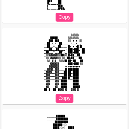
 ▓███____ ███

 ▓█_______███

 ▓________██❥█

__________________▒▒▒▒▒

____█████______ ▒▒▒▒▒▒▒

___███.███_____ ▒|_●_●_|▒

__██_*_* _██_____ \__•__/

__██__♥__██____ █▲:●:▲█¦█

___██___██____- ███¥███_¦██

_██___Y___██"-_ ███¥███_¦██

_▒▒▓▓▓▓▓▓▒▒██▒▒ █¥██__██

_▒▒_▓▓▓▓▓▒▒_▒▒ ██¥██___██

__▒▒_▓░▓__▒▒▒▒█ ██¥██___██

____▓▓▓▓▓▓_____ ███¥███_▒▒

___▓▓▓▓▓▓▓____● ●●●●●●●●

__▓▓▓▓_▓▓▓____█ ███████

_▓▓▓▓__▓▓▓___██ ██_████

_▓▓▓___▓▓▓___██ ██_████

_▓▓▓___▓▓▓__███ █__████

_▓▓▓___▓▓▓_████ ___████

_▓▓▓___▓▓▓_████ ___████

_▓▓____▓▓__████ ___█████

______██████

______████████

_____█████████

____██████░░░

____████░░◕░__████
