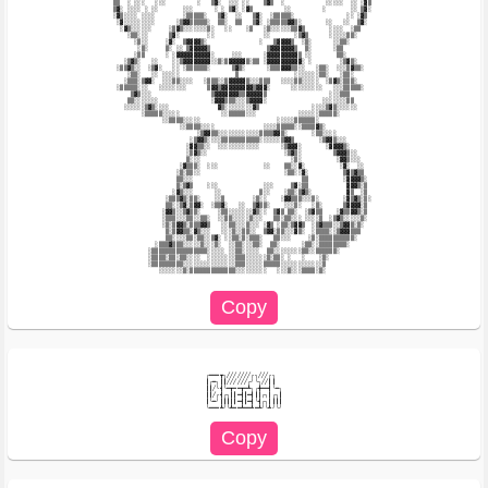
                 ▒▒  ░ ░░░   ░░░         ░   ▒▓░  ░░░ ░░    ▒▓▒  ░            ░░░░░  ░░ ░▓▒                  

                 ▒▓░ ░░░░ ░ ░░       ░░░      ░ ░ ▒▓░ ░▓▒         ░░         ░       ░░ ▒▓░                  

                 ░▓▒░░░░ ░░░░        ░▒▒▒▒▒░   ▒▓░  ░░   ▒▓░  ░▒▒▒▒▒░               ░░ ░▓▒                   

                  ░▓░░░░░░░░░      ░▒▓▓▒▒▒▒▒░  ▒▒░  ▒▒   ▒▓░ ░▒▒▒▒▒▓▓▒░       ░░   ░░  ▒▓░                   

                   ░▓▒░░░░░░     ░▒▓▒░░░░░░░▒░   ░░    ░▒   ░▒░░░░░░▒▒▓▒       ░░░░  ░▒▒                     

                     ░▒▒░░░      ▒▓░        ░░              ░░       ░▒▓▒      ░░░░░▒▒░                      

                       ░▒░░     ░▓░  ▒▓▓▓▓▒░               ░   ▒▓▓▓▓▒  ░▒░      ░░▒▒░                        

                        ░▒░     ▒░ ░░ ▒▓▓▓▓▓▒                ▒▓▓▓▓▓▓▓▒  ▒░      ░▒▒                          

                       ░▒▒      ░ ░▓▓▓▓▓▓▓▓▓▓░     ░░░      ░▓▓▓▓▓▓▓▓▓▒ ░░       ▒▒░                         

                    ░▒▓▒░   ░░    ░░▒▓▓▓▓▓▓▓▓░░▒░▒▓▓▓▓▓▒░▒▒ ░▓▓▓▓▓▓▓▓▓▓░ ░        ░▒▓▒░                      

                  ░▒▒▓▒░░  ░▒▓░   ░░ ░▒▒▒▒▒▒░      ▒▓▒░      ░▒▒▒▓▓▓▒▒░░   ░▒▒░  ░░░▒▓▒▒░                    

                     ░▒▒░   ░░ ░░░░░                ▒                ░░░░░░░▒▒░   ░▒▒░                       

                    ░▒▒▒░▒▓▓░  ░░░▒▒░░░░   ░▒▒▒░░▒▓▓▓▓▓▒░░░▒▒▒   ░░░░▒▒░░░░░  ░▒▓▒░▒▒▒░                      

                  ░▒▒▒▒▒░░░   ░░░░░░░░      ▒▓▓▒▓▓▓▓▓▓▓▓▓▒▓▓▓░      ░░░░░░░░░   ░░░▒▒▒▒▒░                    

                      ▒▓▒░░░                 ▒▓▓▓▓▓▓▓▒▒▓▓▓▓▓▒                  ░░░▒▒▒                        

                     ▒▒░░░░░░░               ░▓▓▓▒▒▒░░░▒▓▓▓▓░                ░░░░░░░▒▒                       

                    ░░░░░░▒▓▒░░░░              ▓▒░░░░░░░░▓▒               ░░░░▒▓▒░░░░░░                      

                         ░▒▒▒▒▒░░░░░            ░░▒▒▒▒▒░░░            ░░░░░░▒▒▒▒▒░                           

                               ░░▒▒▒▒░░░░░                      ░░░░░▒▒▒▒▒▒░                                 

                                    ░░▒▒▒▒░░░░              ░░░░▒▒▒▒▒░░▒▒▒▒▓▒░                               

                                         ░▒▓▓▒▒░░░░░░░░░░░░▒▒▒▒▓▓▒░       ░▒▒░░░░                            

                                       ░▒▓▓▒░░░░▒▒▒▒▒▒▒▒▒▒▒░░░░░░▒▓▓▒       ░▒▓▓▒░░░                         

                                      ░▓▓▒▒░░  ░░░░░░░░░░░░      ░▒▓▓▓░       ░▓▓▓▓▒░                        

                                      ░▒▓▒░░                      ░▒▓▒░         ▒▓▓▓▒░░                      

                                      ▒░░░                          ░▒░          ░▓▓▒░░░                     

                                    ░▓▒▒▒░  ░░░             ░░    ▒▒░░▓░          ░▓░  ░░                    

                                   ░▒░▒▒░░                        ░▒▒░░▓░          ▒▓▒▓▒▒                    

                                   ▒▒░░░                               ▒▒          ░▓▓▓▓▒░                   

                                   ▒░▒▓▒    ░░░             ░░░     ▒▓░▒▒           ▓▓▓▒░▒                   

                                  ░▓▒░░░      ░░           ▒░░    ░▒▒░▒▓▒░          ▓▒  ░▒                   

                                ░▒▒▒▓▒░▒▒░    ░░▒        ░▒░░    ░▓▓▒▒▒░░░▒░       ░▓▒▓▒░▒░                  

                                ▒▒░░▒▓░▒▓▓░  ░▒▒▓░   ░░  ▒▓▒▒░    ░░░▒░   ░▒░      ▒▓▓▓▓░▒                   

                               ░▓▓▒░░▒▓▒▒░     ░▒▒░░░░░░░▓▒░░  ▒▓▒ ▒▒░  ░▒▓▒▒    ░▓▒▒▓▓▒░▒                   

                               ░▒▒▒░░░▒▒░░▒▒░  ░░▒▒░░░░░▒░░░   ▒▒░▒▒░░░ ░░░░▒  ░▒▓▒░░░░░▒░                   

                               ░▒░▒▓▓▒░▒▒▒▓▓▒   ░░▒▒░░░▒░░░ ░▓▒ ░▒▒░▒▓▓▒  ░▒▓▒▒▒░░▒▓▓▒░▒░                    

                                ▒░▒▓▓▒▒░▓▒░░░   ░░░▒░░▒▒░░  ▒▓▓░▒▒░░░▓▒░  ░▒▒▒▒░░▒▓▓▓▒▒▒                     

                                ▒▒░░░░▒▒░▒▒░░▒▓░ ░░▒▒░▒░▒▒▒░   ▒▒░░░     ░▒░▒▒▒▒▒▒▒▒▒▒░                      

                             ░▒▒▒▓▒▒▒░░░░░▒░░░▒░  ░░▒▒░░░▒▒░  ▒▒░      ░▒▒░░▒▒▒▒▒▒▒▒░                        

                           ░▒▒▒▒▒▒▒▒▒▒▒▒▒▒▒▒░░░░░ ░░▒▒░░░░░  ▒▒░░░░░░░░▒▒░░▒▒▒▒▒▒░                           

                           ░▒▒▒▒░▒▒░▒▒░░░░  ░░░░░░░░▒▒▒░░░░░░▒░▒▒░ ░   ░    ░▒░                              

                           ░▒▒▒▒▒▒▒▒▒░░░░░░░░░░░░░░░▒▒▒░░░░░▒▒▒▒▒░░░░░░░░░░░░▒                               

                              ░░░░░░░▒░▒▒▒▒▒▒▒▒▒▒▒▒▒░░░░░░░░░   ░░░▒░░░▒▒▒▒░▒░                               

╭━━━┳╮╱╱╱╱╱╱╱╭╮╱╱╱╭╮

┃╭━╮┃┃╱╱╱╱╱╱╭╯╰╮╱╱┃┃

┃┃╱╰┫╰━┳━━┳━┻╮╭╋━━┫╰━╮

┃┃╱╭┫╭╮┃┃━┫┃━┫┃┃╭╮┃╭╮┃

┃╰━╯┃┃┃┃┃━┫┃━┫╰┫╭╮┃┃┃┃
