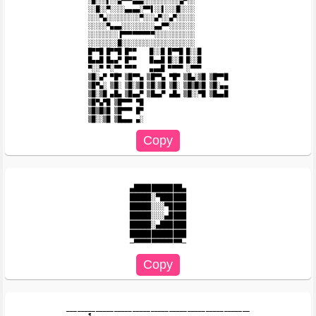
░█░░░▌░░▄▀▀▀▄▄▄░░░░░░░░░░▄▀░░

░░█░░▀░░░░▄▄▄▄░▀▀▌░░▌░░░█░░░░

░░░▀▄░░░░░░░░░▀░░░▄▀░░▄▀░░░░░

░░░░░▀▄▄▄░░░░░░░░░▄▄▀▀░░░░░░░

░░░░░░░░▐▀▀▀▀▀▀▀▀▀░░░░░░░░░░░

░░░░░░░░█░░░░░░░░░░░░░░░░░░░░

█▀▀█ █▀▀█ █▀▀ 　 █░░█ █▀▀█ █░░█

█▄▄█ █▄▄▀ █▀▀ 　 █▄▄█ █░░█ █░░█

▀░░▀ ▀░▀▀ ▀▀▀ 　 ▄▄▄█ ▀▀▀▀ ░▀▀▀

▒█░▄▀ ▀█▀ ▒█▀▀▄ ▒█▀▀▄ ▀█▀ ▒█▄░▒█ ▒█▀▀█

▒█▀▄░ ▒█░ ▒█░▒█ ▒█░▒█ ▒█░ ▒█▒█▒█ ▒█░▄▄

▒█░▒█ ▄█▄ ▒█▄▄▀ ▒█▄▄▀ ▄█▄ ▒█░░▀█ ▒█▄▄█

▒█▀▄▀█ ▒█▀▀▀ ▀█

▒█▒█▒█ ▒█▀▀▀ █▀

▄███████████▄

█████░▀██████

█████░░░▀████

█████░░░▄████

█████░▄██████

█████████████

__________________________________________________

______¶___________________________________________
