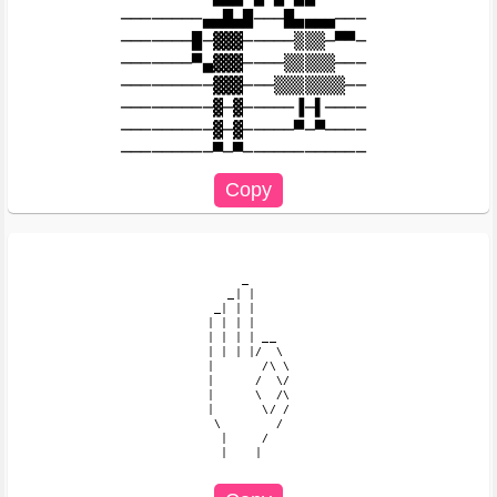
────────▄▄█▄█───█▄▄▄▄───

───────█─▓▓▓─────▒▒▒─▀▀─

───────▀▄▓▓▓────▒▒▒▒▒───

─────────▓▓▓───▒▒▒▒▒▒▒──

─────────▓─▓─────▐─▌────

─────────▓─▓─────▀─▀────

     _

   _| |

 _| | |

| | | |

| | | | __

| | | |/  \

|       /\ \

|      /  \/

|      \  /\

|       \/ /

 \        /

  |     /

  |    |
