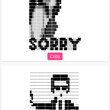
■███■■███▒▒▒▒▒░░░▒███

█████■█████▒▒░░░░▒██▀

▓███▒▒▒▒▒▓███░▒▒█████

███▒░░░░░▒▓██▒▒██▓██

██▒░░░░░░▒▒▓█▒▒████

██▒░░░░░░▒░▒▓░▒██

█▒░░░░░░░▒░░░█▓▓▓

█▒░░░░░░░▒░░█▓▓▓▓▓

░▒░░░░░░░▒░█▓▓▓▓▓▓▓

░▒░░░░░░▒▒█▓▓▓▓▓▓▓

░▒▒░░░░░▒▒█▓▓▓▓▓▓

░▒▒░░░░▒▒█▓▓▓▓▓▓

▄███▄░░▄███▄░░████▄░████▄░██▄░░▄██

▀█▄▀▀░██▀░▀██░██░██░██░██░░▀████▀

▄▄▀█▄░██▄░▄██░████▀░████▀░░░░██

────────────────────────────────

───────────────██████████───────

──────────────████████████──────

──────────────██────────██──────

──────────────██▄▄▄▄▄▄▄▄▄█──────

──────────────██▀███─███▀█────── 

█─────────────▀█────────█▀──────

██──────────────────█───────────

─█──────────────██──────────────

█▄────────────████─██──████

─▄███████████████──██──██████ ──

────█████████████──██──█████████
