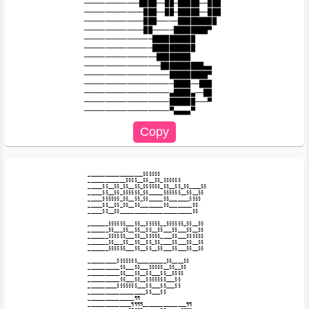
─────────────████──██─█████──███

──────────────███──██─█████──███

──────────────███─────█████████

──────────────██─────████████▀

────────────────██████████

────────────────██████████

─────────────────████████

──────────────────██████████▄▄

────────────────────█████████▀

─────────────────────████──███

────────────────────▄████▄──██

────────────────────██████───▀

___________________§§§§§§

_____________§§§§__§§__§§_§§§§§§

_____§§__§§_§§__§§_§§§§§§_§§__§§_§§____§§

_____§§__§§_§§§§§§_§§_____§§§§§§__§§__§§

_____§§§§§§_§§__§§_§§_____§§_______§§§§

_____§§__§§_§§__§§________§§________§§

_____§§__§§_________________________§§

_______§§§§§§___§§__§§§§§__§§§§§§_§§__§§

_______§§___§§__§§__§§__§§___§§___§§__§§

_______§§§§§§___§§__§§§§§____§§___§§§§§§

_______§§___§§__§§__§§_§§____§§___§§__§§

_______§§§§§§___§§__§§__§§___§§___§§__§§

__________§§§§§§§__________§§____§§

___________§§___§§___§§§§§__§§__§§

___________§§___§§__§§___§§__§§§§

___________§§___§§__§§§§§§§___§§

__________§§§§§§§___§§___§§___§§

____________________§§___§§

________________¶¶

_______________¶¶¶¶_______________¶¶
