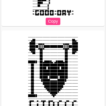
____████_____▓

____██______▓

____________▓

♥─█▀▀─█▀█─█▀█─█▀█─♥─█▀█─█▀█─█▄█─♥

──────────────────────────────────

──▄██─────────────────────────██▄─

─████──▄▄▄▄─────────────▄▄▄▄──████

─██████▐▐▐▐█████████████▐▐▐▐██████

─████──▀██▀─────────────▀██▀──████

──▀██───██───────────────██───██▀─

────────██───────────────██───────

────────██───────────────██───────

██████──██▄█████▄─▄█████▄██───────

──██────███████████████████───────

──██────████▌▐███████▌▐████───────

──██────███████████████████───────

──██────███████████████████───────

──██────█████▌▐█████▌▐█████───────

──██─────██████▄▄▄▄▄██████────────

──██──────███████████████─────────

──██───────█████████████──────────

──██────────▀█████████▀───────────

──██──────────▀█████▀─────────────

██████──────────▀█▀───────────────

──────────────────────────────────

─█▀▀──▀──▀█▀──█▀▀▄──▄▀▀──▄▀▀──▄▀▀─

─█────█───█───█──█──█────█────█───
