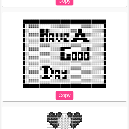
████████████████████████████████████████

█░░░░░░░░░░░░░░░░░░░░░░░░░░░░░░░░░░░░░░█

█░░░░░░░██░█░░░░░░░░░░░░░░▐█▌░░░░░░░░░░█

█░░░░░░░██▀█▐▀█░█░█▐▀█░░░██▀██░░░░░░░░░█

█░░░░░░░██░█▐▀█░▀▄▀▐█▄░▄██▀▀▀██▄░░░░░░░█

█░░░░░░░░░░░░░░░░░░░░░░░░░░░░░░░░░░░░░░█

█░░░░░░░░░░░░░░░░░██▀▀▀░░░░░░░░█░░░░░░░█

█░░░░░░░░░░░░░░░░░██─▄▄▐▀█▐▀█▐▀█░░░░░░░█

█░░░░░░░░░░░░░░░░░██▄██▐▄█▐▄█▐▄█░░░░░░░█

█░░░░░░░░░░░░░░░░░░░░░░░░░░░░░░░░░░░░░░█

█░░░░░░░░▀██▀▄░░░░░░░░░░░░░░░░░░░░░░░░░█

█░░░░░░░░░██░▐█▐▀█▐▄█░░░░░░░░░░░░░░░░░░█

█░░░░░░░░▄██▄▀░▐▀█░▄█░░░░░░░░░░░░░░░░░░█

█░░░░░░░░░░░░░░░░░░░░░░░░░░░░░░░░░░░░░░█

─▄▓▓▄─▄▓▓▄───▄▓▓▄─▄▓▓▄

▓▓▓▓▓▓▓▓▓░░─░░▓▓▓▓▓▓▓▓▓

▓▓▓▓▓▓▓░░░░░░░░░▓▓▓▓▓▓▓

▀▓▓▓▓▓▓░░░░░░░░░▓▓▓▓▓▓▀

──▀▓▓▓▓▓░░░░░░░▓▓▓▓▓▀

────▀▓▀──░░░░░──▀▓▀
