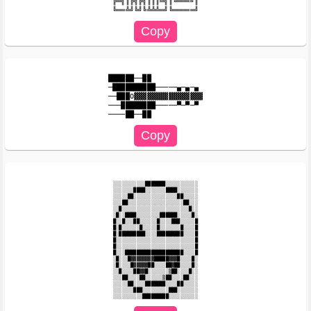
╠═╗║╔╗╔╗║║║╩╣║╚═══╝║

██████──██

─██████████─────▄─▄─▄

──███O▓▓▓▓▓▓▓▓▓▓▓▓▓▓▓▓

───████████─────▀─▀─▀

░░░░░░░░░░░███████░░░░░░░░░░░

░░░░░░░████░░░░░░░████░░░░░░░

░░░░░██░░░░░░░░░░░░░░░██░░░░░

░░░██░░░░░░░░░░░░░░░░░░░██░░░

░░█░░░░░░░░░░░░░░░░░░░░░░░█░░

░█░░████░░░░░░░░██████░░░░░█░

█░░█░░░██░░░░░░█░░░░███░░░░░█

█░█░░░░░░█░░░░░█░░░░░░░█░░░░█

█░█████████░░░░█████████░░░░█

█░░░░░░░░░░░░░░░░░░░░░░░░░░░█

█░░░░░░░░░░░░░░░░░░░░░░░░░░░█

█░░░████████████████████░░░░█

░█░░░█▓▓▓▓▓▓▓▓█████▓▓▓█░░░░█░

░█░░░░█▓▓▓▓▓██░░░░██▓██░░░░█░

░░█░░░░██▓▓█░░░░░░░▒██░░░░█░░

░░░██░░░░██░░░░░░▒██░░░░██░░░

░░░░░██░░░░███████░░░░██░░░░░

░░░░░░░███░░░░░░░░░███░░░░░░░
