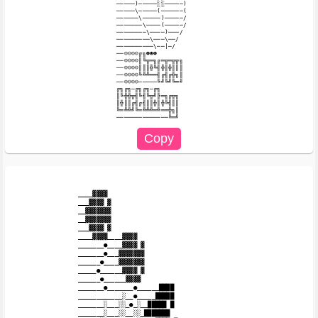
─────)─────░░─────)

─────\─────(──────(

──────\─────)─────/

───────\────(─────/

────────\────)───/

─────────\───\──/

──────────\──|─/

──☺☺☺☺╔╗☻☻☻

──☺☺☺☺║╚╦═╗╔═╦═╦╦╗

──☺☺☺☺║║║╬╚╣╬║╬║║║

──☺☺☺☺╚╩╩══╣╔╣╔╬╗║

──☺☺☺☺─────╚╝╚╝╚═╝

╔╗╔╗─╔╗╔╗─╔╗

║╚╬╬╦╣╚╣╚╦╝╠═╗╔╦╗

║╬║║╔╣╔╣║║╬║╬╚╣║║

╚═╩╩╝╚═╩╩╩═╩══╬╗║

____▓▓▓▓

___▓▓▓▓ ▓

__▓▓▓▓▓▓▓

__▓▓▓▓▓▓▓

___▓▓▓▓ ▓

____▓▓▓▓____▓▓▓▓

_______●____▓▓▓▓ ▓

_______●___▓▓▓▓▓▓▓

______●____▓▓▓▓▓▓▓

_____●______▓▓▓▓ ▓

______●______▓▓▓▓

_______●_______●______████

____________░__●_____█████

_______░___░░_●_░__█████ █

_______░___░░__░░_███████
