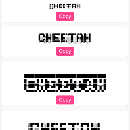
░█▀▀█ █──█ █▀▀ █▀▀ ▀▀█▀▀ █▀▀█ █──█ 

░█─── █▀▀█ █▀▀ █▀▀ ──█── █▄▄█ █▀▀█ 

░█████╗░██╗░░██╗███████╗███████╗████████╗░█████╗░██╗░░██╗

██╔══██╗██║░░██║██╔════╝██╔════╝╚══██╔══╝██╔══██╗██║░░██║

██║░░╚═╝███████║█████╗░░█████╗░░░░░██║░░░███████║███████║

██║░░██╗██╔══██║██╔══╝░░██╔══╝░░░░░██║░░░██╔══██║██╔══██║

╚█████╔╝██║░░██║███████╗███████╗░░░██║░░░██║░░██║██║░░██║

███████████████████████████████████████

█─▄▄▄─█─█─█▄─▄▄─█▄─▄▄─█─▄─▄─██▀▄─██─█─█

█─███▀█─▄─██─▄█▀██─▄█▀███─████─▀─██─▄─█

▒█▀▀█ █░░█ █▀▀ █▀▀ ▀▀█▀▀ █▀▀█ █░░█ 

▒█░░░ █▀▀█ █▀▀ █▀▀ ░░█░░ █▄▄█ █▀▀█ 
