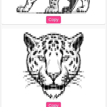
             ▒▓░  ▒▒░   ▒▓▒                ▓▒░▓▓░▒▓▓▒░░▓          ░▓▓▓▓▓▓▓▓▓▓▓▒░▓   ▓▒░  ▓▒░░▓░▓ 

             ▓▓      ░▒▓▒                  ▓▒▒░░░░░░░░▓░            ░▓▓▓▓▓▓▓▓▓░▒░    ▒▓  ░  ░▒▒▓ 

            ░▓▒▒  ░▒▓▓▓░                   ▓▒▓▓░▒▒░░ ▒▒              ░▓▓▓▓▓▓▓░▒░      ▓      ░▓▒ 

            ▓▒▒▒    ▓▓                     ▒▒░░░▒▓▓▒ ▒▒              ▒▓▓▓▓▓▓░▒░       ▓      ░▓░ 

    ░░░░  ░▓▒      ▒▓                      ░▓▒▒▒░░░░ ░▓             ░▓▓▓▓▓▓░▒░       ░▓░▒░   ░▓  

 ░▒▒▒▒▒▒▒▓▓░░░    ▒▒                    ░▒▒▒▓▓▒▒▓▒░░░ ▓      ░▒▒▒▒▒▓▓▓▓▓▓▓░▓░    ░░▒▓▓▓▓     ▒▓  

▒▓░░▒░  ░▒░░   ░▒▓▒                   ░▒░░░▒░░░░▒▒░░░ ▒░    ▓▓▓▓▓▓▓▓▓▓▓▓▒▒▓    ▒▓░░░        ░▓░  

▓▒▒▒▒  ▒▒░░    ░▓░                   ░▓░░░▒ ░░░░      ▒░   ▒▓▓▓▒▒▒▓▓▓▓▒▒▓▒    ▒▒▒▒▒ ░▒ ░   ░▓░   

▒▓▓▓▓░░▓▓▓▒▓▒▒▓▒                     ▒▓░▒▒▒░▒▒▒░░▒░░░▓▓░░░░▒▓▓▓▓▓▓▒▒▒▓▓▓▒░░░░░▒▓▓▓▓▒▓▓▒▓▒▒▓▒░    

     ░▒▓▓▒░                            ░░░░░░░░                            ░▒▓▓▓░     

    ▒█▒░░▒▓▓▓░                    ░▒▓▓▓▓▒▓▓▓▓▓▓▓▓▓▒▒░                   ░▓▓▓▒░░▒▓▒    

    ▓▓▒▒░  ░▒▓▓▒░          ░░▒▒▒▓▓▒░░  ░▒▒░░░░  ░░▒▒▓▓▓▒▒▒░          ░▒▓▓▒░  ░▒▒▓▓    

    ▓████▓▒░  ░▒▓▓▓▒░   ░▓▓▓▒▒▒▓░░▒▒▒░ ░██▒▒██▒ ░▒▒▒░░▒▒▒▒▓▓▓▒   ░░▒▓▓▒░  ░▒▓█████░   

    ▓████▓▓▓▒░ ░░░░▒▒▓▓▓▓░░▒▒▒░ ▒▓▓▓▒░  ░░░░░░░ ░▒▓▓▓▒ ░▒▒▒░░▒▓▓▓▒▒░░░░ ░▒▓▓▓████▓    

    ▓█▓▓█▓▓▓▓▒░ ░░░      ░▓▓▒░ ░▒░    ░▒▒▒  ░▒▒░░   ░░░░░▒▓▓░      ░░░ ░▒▓▓▓▓██▓█▓    

    ░█▓▓▓██▓▓▓▒▒░░▒░░░  ░   ░▒▓█▓▒  ░▓███▓  ▒███▓░  ░▓█▓▒░   ░░  ░░▒░░▒▒▓▓▓██▓▓▓▓░    

     ▒█▓▒▓▓▓██▓▓▒░ ▒▓▓▒▒░  ░▓▓▓▓░  ░▓██▓▒░░░░▒▓██▓░  ░▓▓▓▓░  ░▒▒▓▓▒ ░▒▓▓█████▓▓█▒     

      ▒█▓▒▒▓▓▓▓██▓░ ▓▒░░    ▒▓▓▒░   ░░░ ░▓▒▒▓░ ░░░   ░▒▓▓▒     ░▒▓ ░▓█████▓▓▓▓█▒      

       ▒▓▓▓▒▒▒▓███░░▒░░▒▓░ ░▒▒░▒▒░  ░▒▒░░▓▒▒▓░ ▒▒░   ▒▒░▒▒░   ░▓▒▒░░█████▓▒▓▓▓▒       

        ▒▓▒▒▓▓██▓▒    ▒▒░    ▒▓█▒░  ▒█▓░ ░  ░  ▓█▓   ▒▓▓▒░     ░▒░  ▒▓███▓▒▒▓▒        

        ▓▒░ ▓██▒░░░░        ▒█▓▒░░░ ▒▓▒░▓░  ░▓░▒▓▒ ░▒░░▓█▓         ░░░▒██▓░░▒▓        

        ▓▓░ ░▓▓▒▒░ ░░▒   ░▒ ░░░▒▓█▓░   ░▓▒  ░▓░   ░▓█▓▒░░░ ▒░░  ░░░ ░▒▒▓▓░ ░▓▓        

        ░▒▓░░░░  ░▒▓█▓░░▓█▒   ▒██▓▒                ▒▓██▒   ▒█▓░ ▓█▓▓░  ░░░░▓▒░        

         ░▓▓░░  ▒▓██▒░ ▒▒░    ▓█▓░   ░▒▓     ░▒▒░   ░▓█▓    ░▒▓ ░▒▓█▓▒  ░░▓▓░         

         ▓▓░░░ ░▓▓▓░          ▒▓     ▒█▒      ▒█▒     ▓▓          ░▓▓▓░ ░░░▓▓         

        ▒▓░░░░      ░░▒▒▒▒▒▒░ ░▓     ▒░        ░░     ▓░ ░▒▒▒▒▒▒░░      ░░░░▓▒        

        ▓▒░░▓░ ░░ ░░░░▒▓▓▒▒▒▒▓▓▓▒                    ▒▓▓▓▒▒▒▒▓▓▒░░░░ ░░ ░▓▒░▒▓        

       ░▓░░▓█▒░▓▓      ░▓▒ ░▒▒▒▓▓░                  ░▓▓▒░▒░ ▒▓░      ▒▓░▒█▓░░▓░       

       ▒▓░░▓█▓░▓▒ ░░    ░▓▓▒▒▒▒▓█▓   ░░         ░   ▓█▓▒▒▒▒▓▓░    ░░ ░▓░▒█▓░░▓▒       

       ▒▒░░▓█▒ ░ ░▓▓░      ░░░▒▓█▓  ░░          ░░  ▓█▓▒░░░      ░▓█░ ░ ▒█▓░▒▒▒       

       ▒▒▒░░▒░   ░▓█▓▒          ▓▓░░░░          ░░░░▓▓          ░▓█▓    ░▓░░▒▒▒       

       ░▓▒░    ▒   ▒▓▓▒         ▒▓░░░            ░░░▓▒         ▒▓▓▒   ▒    ░▒▓░       

        ▓▒▒    ▓▓   ░░░    ░░   ▒▓░░              ░░▒▒   ░░    ░░░   ▒▓░   ▒▒▓        

        ▒▓▓ ░▓░░▓        ░░▒░   ▒▒░░              ░░░▒   ░▒░░        ▓░░▓░ ▓▓▓        

        ░▓▓░ ▒█░         ▒▒░    ░░▒                ▒░░░   ░▒▒         ░▓▓ ░▓▓░        

         ▓█▒░░▒▒    ░▓▒ ▒▒░    ░░▓▒                ░▓░░    ░▒▒ ▓▓░    ▒▒░░▒█▓         

   ░░░▒▒▒▒▓█▓▒▒▒▒▒▒░▒░ ░▓░░     ▒█▓░              ░▒█▒     ░░▓░ ░░░▒▒▒▒▒▒▓█▓▒▒▒▒░░░   

           ▓█▓░░░    ░░▓▓▒▒░    ░▓█▒▒▒▒▒░░  ░▒▒▒▒▒▒█▓░    ░░▒▓▓░░     ░░▒█▓           

        ░░▒▓▓▓▓▓▓▓▓▓▓▓▒▓▓▒▒░░░    ▒▓▒▒▒░░▒▓▓▒░░▒▒▒▓▒    ░░░░▒▓▓▒▓▓▓▓▓▓▓▓█▓▓▒▒░        

     ▒▒▒░    ░▓▓▒░░░   ▓▓▓▓▓▒░░     ▒▓█▓▒░▒▒░▒▓█▓▒      ░▒▓▓▓▓▓   ░░░▒▓▓░    ░▒▒▒░    

   ░░       ░░▒▓▓▓▓▓▒▒▒▓█▓▒░▒▒▓▒      ░▓▓░▒▒░▓▓▒      ▒▓▒▒░▒▓█▓▒▒▒▓▓▓▓▓▒░░        ░░  

        ░▒▒▒░░  ░▓██▓▓▓▓██▓▓▒░  ░       ▓▓▓▓▓▓       ░  ░▒▓▓██▓▓▓▓██▓░   ░▒▒▒░        

      ░░    ░▒▒▒▒░░▒▓█▓░░▓▓▒▒▓▒▒▒░       ▓██▓        ▒▒▓▓▒▒▓▓░░▓█▓▒░░▒▒▒▒░    ░░      

         ░░░      ░░▒▓█▓▓▓▓▓▓▒▒░          ▓█░         ░▒▒▓▓▓▓▓▓█▓▒░░      ░░░         

            ░▒▒▓▒▒▒░░░░▒█▓░▒▓░░░░       ░▒██▓░       ░░░░▓▒░▓█▓░░░░░▒▒▓▒▒░            

         ░▒▒░           ░▓▓▒██▓▒▒░░░░▒▒▓▓▓▓▓▓▓▓▓▒░░░░▒▒▓██▒▓▓▒           ░▒▒░         

       ░░░           ░░░░░▒███████████▓▓▒▒▒▒▒▒▓▓▓▓█████████▓░░░░░            ░░       

      ░                    ░▓▓▓███████████████▓▓███████▓▓▓░                    ░      

                            ▒▓░▓████▓▓▓▒▒▒▒▒▒▒▒▒▓▓▓███▓░▒▓                            

                            ░▓░ ░░░░               ░░░ ░▓▒                            

                             ░▓▓▓░                  ░▓▓▓▒                             

                              ▒▓▒▓▒                ░▓▓▒▒                              

                               ░ ▒▓▓▒  ▓░    ░▓  ▒▓█▒ ░                               

                                  ░░▓▓░▓▓▒  ▒▓▓░▓▓░░                                  

                                     ░▓█░░░░▒░▓▓░                                     
