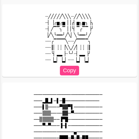
┈╱╱╱╱╱╲╲╲┈╱╱╲╲╲╲

┈▏▕╭▅╭▅▕▕╭▏▅╮▅╮▕╮

┈▏╱▔▔╮▔▕▕╰▏▔╭▔▔▕╯

▕╱╲╰━━╯╱╲▏╲╰━━╯╱

┈┈╭▔▔▔▔╲┈┈╱▔▔▔▔╮

┈┈┃▏┊┊▕╲╲╱╱▏┊┊▕┃

┈┈╰▏▂▂▕┈╰╯┈▏▂▂▕╯

────────────────────────

───▂█▂▌─▌─█────────────

───▌▒────▀▓▓▀▌──────────

───▒▒▒────▓▓─▀──────────

──▒▒▒▒▒──▐▀█────────────

───▀─▀───▐─▌────────────

──────────────▄─────────

─────────███─█─█─██─────
