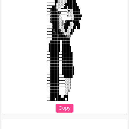
_____██░░░░░░██████

_____█░░░░░♥████████

___██▓░░░__██░███████

__▓███▓______░▄░░█████

__▓█████▓___¿░░░░█████

__▓████▓░ ___♥░░░░█████

__▓████▓░░______░░████▌

__▓████▓░░▒_▓██▀▀████▌

___▓███▓░░▒▓███░░░████

___▓███▓░░░███░░░██ ██

___█▓███▓░░░█░░░██

___██▓████▓░░░░██

___████▓████▓▌▒▒

___████████████

__██████▌_█████

_███████▌_█████

_███████▌_██████

_███████▌_██████

__██████__███████

__██████__███████

__██████__███████

__██████__███████

__██████__███████

__██████__████████

__██████__████████

__██████__████████

__██████___██████

__██████____░░░▒

__██████____░░░▒

__██████____░░░▒

__██████____░░░▒

__██████____░░▒

__██████____░▒

__███████__███
