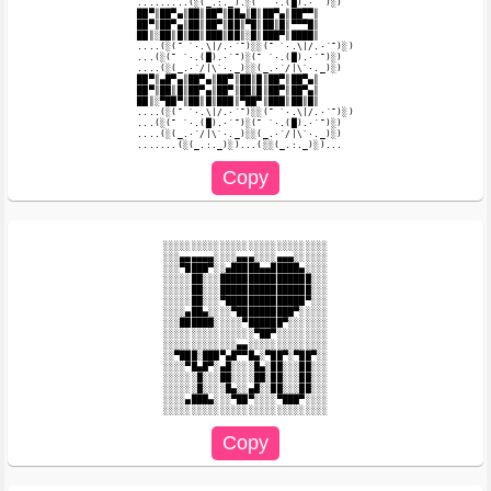
.........(░(_.:._).░(¯ `·.(█).·´¯)░)

██▀║██▀▄║██║██▀║██▄║█║██▀▄║██▀▀║

██▀║██▀▄║██║██▀║██║▀█║██║█║▀▀▀█║

██║░██║█║██║███║██║░█║███▀║████║

....(░(¯ `·.\|/.·´¯)░░(¯ `·.\|/.·´¯)░)

...(░(¯ `·.(█).·´¯)░(¯ `·.(█).·´¯)░)

....(░(_.·´/|\`·._)░░(_.·´/|\`·._)░)

██▀║▄█▀▄║██▀▄║██▀║██║█║██▀║██▀▄║

██▀║██║█║██▀▄║██▀║██║█║██▀║██▀▄║

██║░▀██▀║██║█║███║▀██▀║███║██║█║

....(░(¯ `·.\|/.·´¯)░░(¯ `·.\|/.·´¯)░)

...(░(¯ `·.(█).·´¯)░(¯ `·.(█).·´¯)░)

....(░(_.·´/|\`·._)░░(_.·´/|\`·._)░)

░░░░░░░░░░░░░░░░░░░░░░░░░░░░░

░░░▄▄▄▄▄▄░░░░▄▄▄░░░░▄▄▄░░░░░░

░░░▀████▀░░▄█████▄▄█████▄░░░░

░░░░░██░░░████████████████░░░

░░░░░██░░░████████████████░░░

░░░░░██░░░▀██████████████▀░░░

░░░░▄██▄░░░░▀██████████▀░░░░░

░░░██████░░░░░▀██████▀░░░░░░░

░░░░░░░░░░░░░░░░▀██▀░░░░░░░░░

░░░░░░░░░░░░░▄▄░░░░░░░░░░░░░░

░░▀███░███▀▄█▀▀█▄░▀██▀░▀██▀░░

░░░░▀█▄█▀░▄█░░░░█▄░██░░░██░░░

░░░░░░█░░░██░░░░██░██░░░██░░░

░░░░░░█░░░░█▄░░▄█░░██░░░██░░░

░░░░▄███▄░░░▀██▀░░░░▀███▀░░░░
