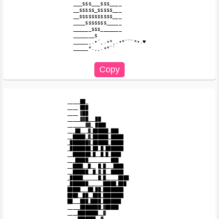
___$$$___$$$____

__$$$$$_$$$$$___

__$$$$$$$$$$$___

____$$$$$$$_____

______$$$_______

_______$

_____¸.•´¸.•*¸.•*´¨`*•.♥

_____*.¸¸.•*¨`

_____██_

____ ███

____ ▓██

_____▓▓█___██

_______▓▓_ ████

___██___▓_██████_███

__█████_▓_██████_█████

_███████▓_██████_█████

_████████_██_█_███████

__███████_█__█_█_████

___█████_________███

__████__█__ █_█___████

__██████__█_▓_█__█████

_█████______█_█_____████

_███████______█████_███

█████___██_██_████████

████__██__███_████████

██___███_████_███████

_____████████_▓█████

____████████__▓

____███████__▓
