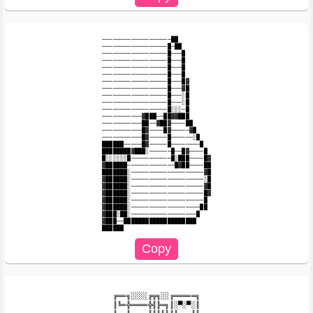
───────────────────██

──────────────────█─██

──────────────────█───█

──────────────────█───█

──────────────────█───█

──────────────────█───█

──────────────────█───█▓

──────────────────█───▓█

──────────────────█───░█

──────────────────█───░█

──────────────────█░░░─█

───────────▓███──██▓▓███

───────────██──▓██▓────██

───────────█▓────█▓─────▓█

───────────█▓─────█──────░█

██████─────█▓─────█────────█

████████▓███░──────█──█▓────█

█░░░░░░█───────────█░███────█▓

▓██████─────────────█▓██────██

███████░────────────────────▓█

▓██████░────────────────────░█

▓██████░────────────────────▓█

▓██████░────────────────────█▓

▓██████░────────────────────█

▓██████░───────────────────██

▓███░██░──────────────────█

▓███──████████████████████

╔══╗░░░░╔╦╗░░╔═════╗

║╚═╬════╬╣╠═╗║░▀░▀░║
