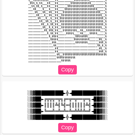
¶__¶¶¶¶¶¶¶¶¶¶____¶¶__________¶¶¶¶¶¶¶¶¶¶__________¶

_¶¶¶_¶_¶¶___¶¶___¶¶________¶¶¶¶¶¶¶¶¶¶¶¶¶_________¶

__¶¶_¶¶_¶___¶¶___¶¶______¶¶¶¶¶¶¶¶¶¶¶¶¶¶¶¶¶_______¶

___¶¶____¶___¶___¶¶____¶¶¶¶¶¶¶¶¶¶¶¶¶¶¶¶¶¶¶¶¶_____¶

____¶¶___¶¶__¶¶__¶¶___¶¶¶¶¶¶¶¶¶¶¶¶¶¶¶¶¶¶¶¶¶¶¶¶___¶

_____¶¶___¶__¶¶__¶¶__¶¶¶¶¶¶¶¶¶¶¶¶¶¶¶¶¶¶¶¶¶¶¶¶¶¶__¶

______¶¶___¶__¶__¶¶_¶¶¶¶¶¶¶¶¶¶¶¶¶¶¶¶¶¶¶¶¶¶¶¶¶¶¶¶_¶

_______¶¶__¶¶_¶__¶¶_¶¶¶¶¶¶¶¶¶¶¶¶¶¶¶¶¶¶¶¶¶¶¶¶¶¶¶¶_¶

________¶¶__¶_¶¶_¶¶__¶¶¶¶¶¶¶¶¶¶¶¶¶¶¶¶¶¶¶¶¶¶¶¶¶¶¶_¶

_________¶¶__¶_¶_¶¶__¶¶¶¶¶¶¶¶¶¶¶¶¶¶¶¶¶¶¶¶¶¶¶¶¶¶__¶

__________¶¶_¶¶¶_¶¶___¶¶¶¶¶¶¶¶¶__¶¶__¶¶¶¶¶¶¶¶¶___¶

____________¶_¶¶_¶¶_____¶¶¶¶¶____¶¶____¶¶¶¶¶_____¶

_____________¶_¶¶¶¶___________¶¶¶¶¶¶¶¶___________¶

______________¶¶¶¶¶__________¶¶¶¶¶¶¶¶¶¶______¶¶__¶

_______________¶¶¶____________¶¶¶¶¶¶¶¶_______¶¶¶_¶

________________¶¶__________________________¶¶_¶_¶

_________________¶¶__________________________¶¶__¶

_________________¶¶__________________________¶¶¶_¶

__________________¶¶__¶¶¶¶¶¶¶¶¶¶¶¶¶¶¶¶¶¶¶¶¶¶¶¶¶¶¶¶

__________________¶¶¶¶¶¶¶¶¶¶¶¶

░▒▓██████████►╬◄██████████▓▒░

░▒▓██►╔╦╦╦═╦╗╔═╦═╦══╦═╗◄██▓▒░

░▒▓██►║║║║╩╣╚╣═╣║║║║║╩╣◄██▓▒░

░▒▓██►╚══╩═╩═╩═╩═╩╩╩╩═╝◄██▓▒░
