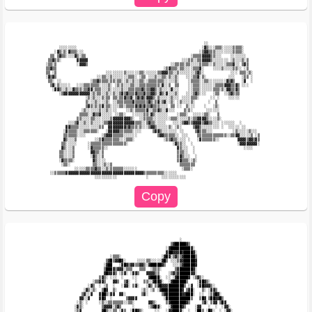
                                                                                ░░                                   

               ░░░░░░░░                                                        ░▓▒░░░▒▒▒░░░░░▒▒▒▒░                   

             ░▓▒░▒░▓▒▒▒░░░                                                    ░▒▓▓▒▒▒░░░░░░░░▒▒▒▒░                   

           ▒▒ ▒▓▒▒░░░░▓▒░▒▒                                               ░▒▒▒▒▓▓▓▓▒▒░░░    ░░░░░░░                  

          ▒▒▓▒▒░       ▓▓▓▓▓                                          ░░░▒▒░░▒▒▓▓▓▓▒░░░░░░░ ░▒░░░▒░▒                 

         ░▒▒░▒         ░▓▓▓▒                                     ░░▒▒▒▒░▒▒░░░░▒▒▒▒░░▒░░░░░▒▒▒▓░░ ▒▓▒                 

         ▒▒▓▒▒                                                ░▒▓▒▒▒░▒▒░░░░▒▒▒▓░    ░░░░▒░░░░▒▒░░ ░▒                 

         ▒▒ ░▒                      ░░░░░░░░▒░░░░░░▒▒░░░░░░▒▒▓▓▓▒▒░░▒░░░░░░░▒▓▒░            ░░░ ▒▒▒░▒░               

         ░▓▒▓▒                  ░░▒▒░░▒░░░░░░░▒▒▒░ ░▒▒ ░░░▒░░▒▒░▒░░▒░   ░░░▒▒▓░▒░          ░░░   ░▒▒ ░               

          ▒▒░ ░░             ░▒▒▓▒▒▒▒░▒▒░▒▒░░▒░░▒░░▒▒░░▒▒▒▒▒▒▒░░░░░▒░    ░▒▒▒▒░░▒▒░░░░░░░░▓▒▓▒   ░▓  ░               

           ▒▓░▒░░░░░   ░░░▒▒▒▒▒▒▒░░░░▒░ ░▒░▒░░░▒▒░░▒▒▒▒▒▒▒▒▒░▓░░▒  ▒▒    ░░▒▒▒░░░░░░░▒▒▒▒▓▓▓▒▒▓▒ ░░░                 

            ░▓▓▒░░▒░░▓▒▒▒░▒▒▓▓░▒▒▒░░░▒░░░░░▒░░▒▒▒▒▒▒▓▒▒▒▓▓▒░▒░░░░▓░░░    ░░▒▒▒░░░░░░▒▒▒░▒░▓▓▒▒▓▒                     

               ░▒▓▓▓▓▓▓▓▓▓▓▓▓░▒░▒▒░░▒░░▒░░▒▓▒▓▒▒▒▓▒▒▒▓▒▒▓▓▒░▓▒░▓░░░▒░   ░░░▒▓▒░░░   ░▒▒  ░░▒▓▒▒▒                     

                           ░▒░▒░░░▒░▒▒ ▒▒░▒▒▓▒▒▓░▒▓▒▓▒▓▓▓▒░▒░░░░░▒░░░ ░░░░▒▒▒░     ░░ ░    ░░░░░                     

                           ▒░░░▒░░░░▒░ ░░▒▒▒▒▒▒▒▓▒▒▒▒▒▒▓▒░▒▓░▒▓░░▒░ ░▒░░░░▒░      ░  ▒                               

                           ▒▓▒░▒░▒▓░▒▒░░░░▒▒░▒▒▒▒▓▒▓▒▓▒▒▓▒▒▒░░░░ ▒▒ ░░  ▒░░░    ░   ░▒░                              

                         ░▒░░░░░░▒░░▒░░░░    ░░▒░▒▒▒▒▒▓░░▒▒▓▒░░▓░░░    ▒░▒░      ░░░░░░                              

                        ▒▒▒▒░░▓▒▒▓░░░░░ ░░▒▒░   ░░░░░▒▒░▓▒░░░░░░    ░▒▒▒░  ░░░░░▒▒░   ▒                              

                       ▒▒░░░░▒▒░░░░░░░▒▓▓▓▓▓▓▓▓▒░  ░░▒▒▒▒░░░░░░░░▒▒▒░░░░░▒░▒▒▓▓▓▓▒░░░░▒░                             

                   ░░░▒▓░░▒░░▒░░░░░▒▒▓▓▓▓▓▓▓▓▓▓▓▓▒▒▒░░▒▓▒▒░░░░░   ░░░░▒▓▓▒▒▓▓▓▓▒▓▓▒▒░░░ ░░░░░░  ░                    

                  ▓▓▒▒▒▒░░░░░░░░░▒▒  ▓▓▓▓▓▓▓▓▒▓▒▒▒░▒░░░▒▓▓▒░░░░░▒░ ░▒░     ▒▓▓▒░░░░░░░░ ░  ░░░░░ ░░                  

                 ░▓▒▒▒▒░░░▒▒▒▒▒▒░   ░▓▓▓▓▓▒▒▒▒▒▒░░░░     ▒▓▓▒░░░░░░░ ░░     ▒▓▒▒▒░░░         ░▒░░░░░▒░░░             

                 ▒▒▒▒▒▒░░░░       ░▒▓▓▓▒▒▒▒▒░░░░░░         ▒▓▓▒▒▒▒▒░░ ░░░    ▒▒▒▒▒▒▒▒▒▒▒▒▒░░▒▒▓▓░░░░░▒ ░▒            

                 ▓▒░░░▒        ░░▒▓▒▒▒▒▒▒▒░░░▒▒▒░             ░▒▒▓▒▒░░░░ ░   ░▓▒▒▒▒▒▒░░        ▓▓▓▓▒▓▓▒▓▒            

                ▒▒░░░░░     ░▒▒▒▒▒▒▒▒▒▒▒▒▒▒▒▒░                    ░▓▒▒░░  ░                    ░▓▓▓▓▓▓▓▓░            

                ▓▒░░░▒      ░▓▒▒▒▒▒░░                               ▓▒░░░  ░                      ░░░░               

               ▒▒░░░░▒       ▓▓▒▒░▒                                 ▒▒▒░░  ░                                         

               ▒▒░░░░▒       ░▓▒░░▒                                 ▒▓▒░░░  ░                                        

               ░▓▒▒▒▒░        ▓▒░░░░                                ▒▓▒▒▒░░▒░                                        

                ░▒▒░          ▒▒░░░▒░░▒                              ▒▒▒▒▒▒▒                                         

                      ░░░░░▒▒▒▒▓▒▒░░▒░▒▒▒▒▒▒░░░░░░                    ░▒▒▒░                                          

           ░░▒▒▒▒▒▓▓▓▓▓▓▓▓▓▓▓▓▓▓▓▓▓▓▓▓▓▓▓▓▓▓▓▓▓▓▓▓▓▓▓▒▒▒▒▒▒▒▒▒░░░░░░                                                 

                                                                     ░                                               

                                                                 ▒▓█████▓▒                                           

                                                               ░▓█████████▓░                                         

                                                               ▓██▓▓▓█▓████▓░                                        

                                      ░▒▒▒░                  ░▓█▓░▒▓▒▒▓█████▒                                        

                                    ▒▓█▒▓▓█▓░     ░░░░▒▒░░░░░▓█▒ ░░░▒▓▓█████▓                                        

                                   ░▓██   ░▓█▓▒▓▓▒▒▓▓▒░▓█████▓▒   ░░░▒▓█████▓                                        

                                   ▒███▓▒▓▓▓░▒▒▒   ▒▒▒  ░▒▒▒░      ▒▓██████▓░                                        

                                   ▓█▓▓▓▒ ░▒▓░ ░▓▓▒   ▓▓▓▓▒▒    ░▒▓▒▓█████▓▓░                                        

                                 ▒▓▒░ ░░░  ░    ░░     ▓████░  ░░ ░▓█████▓ ░▒▓▒░                                     

                              ░▒▒▓▓▒   ▓▓▒  ▒▓░  ░   ▒▒░░▓██▓░  ░▓██████▒    ░▓█▓▒░                                  

                            ░▓▒  ░ ░▒  ░   ░▓▓░ ▒▓░   ░▓▒ ▒▓█▓▓▓███████▒ ░▓  ░▓█▓▓▓▒░                                

                          ░▓▒░▒░  ▒█▓  ▒░           ░▒░ ░▒ ░▓█████████▓ ▒▓█░   ▒░ ░▓▓▒                               

                         ▒▓░░▓   ▓██▒░▓▓  ▓▓░       ▒▓░      ▒▓███████▓▓███░  ░░  ░▒▓█▓░                             

                        ▓▓░░▓    ▓█▓  ░      ▒▓▓▓▓            ░███████████▒   ▒█▓ ▒██▓▓█▒                            

                       ░▒░ ░     ░▒░░▒▒▒▒▒▒▒░░▒▒░      ▓▓▒░    ▒▓███████▓▒     ▒▓░ ▒▓▓ ▒█▓                           

                      ░▓▒░        ▒▓▓▓▓░▒▓▒     ░      ░▒▓█▓░   ░▓████▓▒    ░▓▓   ░  ░  ░▓▓░                         

                      ░▒▓         ▓█▒░░▒▒ ░▓▒  ░██▓▒░     ░░   ░▓▓███▓░  ░  ░██▒ ░█▓░  ░ ░▓▓░                        
