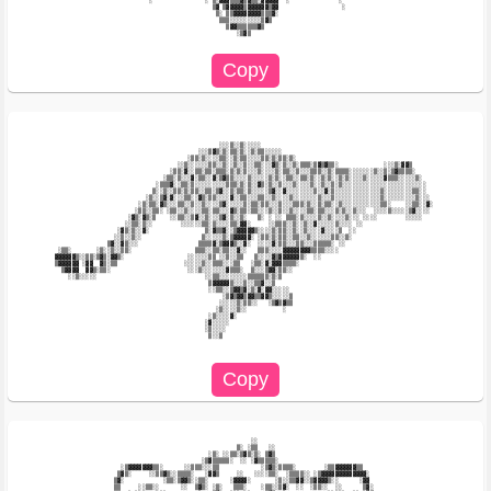
         ░               ░ ▒░▓▓▓▒▒▒▓▒▓▒▒░▓▓▓▓▓  ░              ░         

                           ▒▓ ▒▓▓▓▓▓▒▓▓▓▓▓▓▒▓▓                  ░        

                            ▒░ ▒▒▓▓▓▓▓▓▓▓▒▒▒▓░                           

                             ▒▒▒░░░░░░░░░▒▓▒                             

                               ▒▓▓▒▒▒▒▒▒▓▒                               

                                  ░▒▓▒                                   

                                               ░░░▒░░▒░░░░░                                                  

                                         ░░░▒▓▒░▒░▒▒░▒░░▒░▒▒░░░░░                                            

                                      ░▒▒░▒░░░░▒▒░░▒░▒▒░░░░▒▒░▒░▒▒░▒░                                        

                                   ░░▒░░░░░░▒▒░░▒░░▒░░▒░░▒▒░░░▓▒░▒░░▒░▒▒▒░▒▓▒▓▒▒░             ░░░▒░▓▓▒       

                                 ░▒▒░▓░░▒▒░▒▒░▒▒▒░▒░▒░▒░░░▒░░░░▒░▒▒░░▒░░░▒▒▒░░▒░▒▒▒▒░░░░░░░▒░░▒░▒▓▒▒▒▒░      

                               ░▒▒░▒░░░▓░▒▒░░▓░▒▓▒▒░░░░▒░░░░░▒░▒░░▒▒░░▒▒░▒░░▒░▒░░▒░▒░░░░▒░░░░░▓▒▒▒░░░░░▒░    

                             ░▒▒▒▓░░▒▒░▒░░░░░░░░░▒▒▒░▒░▒░░▓▒░▒░░▒░░░▒░░░░▒░░▒░░▒░▒░░░░░░░░░░░░░░░░░░░░░░░░   

                            ▒░░▒░░▒▒░▒░▒▒░░▒▒░▒▓░░▒░▒▒░▒░░░░░▒▓░░▓░░░░░░░░▒░░▓░▒░░░░░░░░░░░░░▒░░░░░░░░▒▒░░   

                          ░▒░░▒▓░▓░░░▒▒░░▓▒░▒▒░░░░▓░░▒▒░░░▒▒░░▒░░░░▒░░░░░░░▒░░░▒░░░░░░░░░░░░░▒░░░░░░░░░▒░░░  

                        ░▒░▒▒░▓▒░░░▒▒░░▒░░▒░░░░▒▓░░░░░▒░▒▒░▒▒░░░▒░░░▒▒▒░▒░░▒░▒▒░░▒░░░░░░░░░░░▒▒░    ░░▒▒░░▓░ 

                       ░▒▒░░▒▒░ ░▒▒░░▒░░░░▒▒░▒▒░░░▓▒░▒▒░▒▒░░░▒░░▒░░▒░░░░▒▒░▒▒░░░▒░▒░░▒░░░  ░░░░▒░░░░░▒▓░░░░  

                     ░▓▒░▓▒░▒    ░░▒▒░░▒▓░░▒░░░▒▓░▒░░▒░   ▒░ ░ ░░ ▒▒▒░▒░░░░▒░░▒░░░░▒░░░ ░░░░        ░░░░░    

                    ░░▒▒░▒░░        ░░░░░░▒▒░▒░░░░▒▒░▓▓░     ░░▒▒▒░░▒░░▒░░▓░░░░░▒░░░░ ░░                     

                  ░▓▒░▒░░▓░                ▒░▓▒▒▓░░▒▓▓▓▓▓▒░░░░▒░▒▒░░▒░░▒░░░░▓░░░░▒  ░░                       

                 ░░▒░░▒░░                 ▒░░░░░▒░▒▓▓▓▓▓░ ░▒▒░▒░▒▒░░▒▒░░▒░░░░░░▒▒░░▒░                        

               ▒▓░░▓▒░░░                 ▒▒▒▒▓░▒▓▓▓▒░░▓░  ░░░░▓░▒▒░░░▒▒░░░▒▒▒▒▒░ ░░                          

 ░▒▒░       ░▒░░▒░░▒▒░                  ▒▒▒░░▒▒░▒▒░░▓░░   ▒▒▒░░░░▓▓▓▓▓▓▓▓▒▒▒▒░░░░                            

▓▓▓▓▓▓▒░░▒▒░▒▓▒░▓▓▒░                  ░░░░░░▒▒ ░░▒░░▒▒   ▒░░░░▓▒▓▓▓▓▓▓▒░  ░░                                 

▒▓▓▓▓▓▓ ░▓▓  ▓▒░▒▒                   ░░░░░▒░░▒▒▒░░░▒▒   ░▒▒░▓░▓▓▓▒▒▒▒░                                       

  ▒▓▓▓▓  ▓▓▒░▒▒░                      ░░░▒░░░░░░░▓▒▒▒░  ▒░░░▒▓▓░▒▒░░                                         

    ░░▒░░░░░                               ░░▒▒░░░░░░░░▒▒▒▒▒▒░▒░▒                                            

                                            ▒▓▓▓▓▓▒░░░▒░░▒▒▓░░▒                                              

                                            ░░▒▒░░▒▓▓▒▓░▒░▓░▓▓░░░░░                                          

                                                ░▒▓▒▓▓▒▓▓▒▒▓▓▒░░░░░▒                                         

                                               ░░░░░▒░▒▒░░   ░▒▓▒▓▒▒                                         

                                              ░▒░░░░▒░░          ░                                           

                                            ░▒░░░░▓░                                                         

                                           ░▓░░░░░                                                           

                                           ░▒░░░░                                                            

                                            ▒░░▒                                                             

                                                        ░░                                                   

                                                    ▒░ ░▒▒   ░░                                              

                                            ░▒░ ░░▒▒░▒▓▒░▒░ ▒▓▒                                              

                                          ░▒▓▒▒▒▒▒░  ░░ ░▓▒▒▒▒▒░                                             

                   ░▒▓▓▓▓▓▓▓▒▒░      ░░▒▒▒░░░▒▒            ░▒▓▒░▒▒▒▒░        ░▒▒▓▓▓▓▓▓▒▒                     

                  ▒▓▒░     ░░▒▒▓▒░░▒▒▒▒░   ░▓▓▒     ░░   ░░░░▒▒░  ░▒▒▒▒░░ ░▒▓▓▓▓▓▓▓▓▓▓▓▓▓░                   

                 ▒▓░           ░▒▒░▒▓▓▒░░▒▒░      ░▓▓▓▓░       ░▒░░▒▒▓▓░░▒▓▓▓▓▒░░      ░▓▓                   

                 ▒▒     ░░▒▒░░      ░░  ▒▓▒░ ░▒░   ▒▒▒░    ░▒▒░░▒▓░  ░░  ░▒▒░░  ░░      ▒▓░                  
