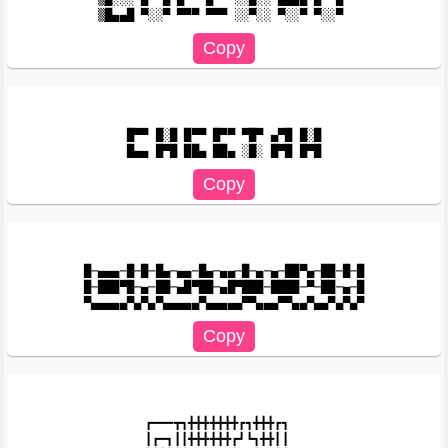
█▀▀ █░█ █▀▀ █▀▀ ▀█▀ ▄▀█ █░█

█─▄▄▄─█─█─█▄─▄▄─█▄─▄▄─█─▄─▄─██▀▄─██─█─█

█─███▀█─▄─██─▄█▀██─▄█▀███─████─▀─██─▄─█

┏━━━┳┓╋╋╋╋╋╋╋┏┓╋╋╋┏┓

┃┏━┓┃┃╋╋╋╋╋╋┏┛┗┓╋╋┃┃
