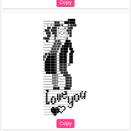
____________________██████

_________▓▓▓▓____█████████

__ Ƹ̵̡Ӝ̵̨̄Ʒ▓▓▓▓▓=▓____▓=▓▓▓▓▓

__ ▓▓▓_▓▓▓▓░●____●░░▓▓▓▓

_▓▓▓▓_▓▓▓▓▓░░__░░░░▓▓▓▓

_ ▓▓▓▓_▓▓▓▓░░♥__♥░░░▓▓▓

__ ▓▓▓___▓▓░░_____░░░▓▓

▓▓▓▓▓____▓░░_____░░▓

_ ▓▓____ ▒▓▒▓▒___ ████

_______ ▒▓▒▓▒▓▒_ ██████

_______▒▓▒▓▒▓▒ ████████

_____ ▒▓▒▓▒▓▒_██████ ███

_ ___▒▓▒▓▒▓▒__██████ _███

_▓▓X▓▓▓▓▓▓▓__██████_ ███

▓▓_██████▓▓__██████_ ███

▓_███████▓▓__██████_ ███

_████████▓▓__██████ _███

_████████▓▓__▓▓▓▓▓▓_▒▒

_████████▓▓__▓▓▓▓▓▓

_████████▓▓__▓▓▓▓▓▓

__████████▓___▓▓▓▓▓▓

_______▒▒▒▒▒____▓▓▓▓▓▓

_______▒▒▒▒▒ _____▓▓▓▓▓

_______▒▒▒▒▒_____ ▓▓▓▓▓

_______▒▒▒▒▒ _____▓▓▓▓▓

________▒▒▒▒______▓▓▓▓▓

________█████____█████

_'▀█║────────────▄▄───────────​─▄──▄_

──█║───────▄─▄─█▄▄█║──────▄▄──​█║─█║

──█║───▄▄──█║█║█║─▄║▄──▄║█║─█║​█║▄█║

──█║──█║─█║█║█║─▀▀──█║─█║█║─█║​─▀─▀

──█║▄║█║─█║─▀───────█║▄█║─▀▀

──▀▀▀──▀▀────────────▀─█║

───────▄▄─▄▄▀▀▄▀▀▄──▀▄▄▀

──────███████───▄▀

──────▀█████▀▀▄▀
