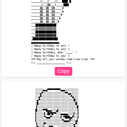
______░░___I'___░░__ ████ █

_______I___▒▒___I_____███▌

______▒▒__▒▒__▒▒_____♥

______▒▒__▒▒__▒▒_____♥

______▒▒__▒▒__▒▒____♥

______▒▒__▒▒__▒▒___♥

______▒▒__▒▒__▒▒__♥

___██████████████

___▒▒▒▒▒▒▒▒▒▒▒▒▒▒

___██████████████

___▓▓▓▓▓▓▓▓▓▓▓▓▓▓

_█████████████████

▄▄▄▄▄▄▄▄▄▄▄▄▄▄▄▄▄▄▄

♫ Happy birthday to you! ♪

♪ Happy birthday to you! ♫

♫ Happy birthday, dear "____" ♪

♪ Happy birthday to you! ♫

♬♬♬ May all your wishes come true true! ♬♬♬ 

░░░░░▄▄▄▀▀▀▀▀▀▀▀▀▄▄▄░░░░░░░░░

░░░▄▀░░░░░░░░░░░░░░░▀▀▄▄░░░░░

░░▄▀░░░░░░░░░░░░░░░░░░░░▀▄░░░

░▄▀░░░░░░░░░░░░░░░░░░░░░░░█░░

░█░░░░░░░░░░░░░░░░░░░░░░░░░█░

▐░░░░░░░░░░░░░░░░░░░░░░░░░░░█

█░░░░▀▀█▄▄▄░░░▄▌░░░░░░░░░░░░▐

▌░░░░░▌░██▀█▀▀░░░▄▄▄▄▄░░░░▌░▐

▌░░░░░▀▄▄▄▀░░░░░░▌░▀███▄▄▀░░▐

▌░░░░░░░░░░░░░░░░░▀▄▄▄▄▀░░░▄▌

▐░░░░▐▀░░░░░░░░░░░░░░░░░░░▄▀░
