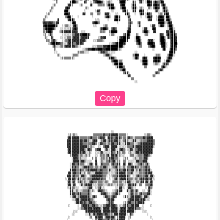
                        ▒        ▓██▓▒░   ▓▒  ░ ▒▓███▓░ ░▒▒░    ▒███▒    ▓▒  ▒▓░ ░██▓ ▒█▓▒▒█▓                        

                      ░▒       ░▓▓▒    ░▒     ▓░  ░▒▒▒▒ ░▓██▓    ▓██░   ░█▓       ▓█▓ ▓██▓ ▒█▓                       

                     ▒░       ▓█▓          ▒░            ░▓██▒   ▒██▓   ░██░ ░▒░   ▒░ ▒██▓  ▓█▒                      

                    ▒░       ▓██░         ░      ░▓▓░      ░░     ▒▓█▒   ▓▓  ▓█▓  ░    ▒▓░  ▒█▓░                     

                  ░▒         ▓██▓        ▓▓   ▒▒  ▒▒░  ▓▓▓░   ░░    ▓█▒   ░  ░█▓ ░█▓▒    ░▒▒ ▓█▓                     

                 ▒░           ▒▓█▓░   ░        ░       ▒▓█▒  ▒██▓    ░▓░      ░  ░▓█▓░  ░▓██▓░██▒                    

                ▒░       ▓     ░▓██▒             ░░░     ░   ▓██▓     ▒▓          ░▓▓   ░████░▓█▓░                   

               ░▓▓▓▓▓▓▒▒▓▓       ░▓█▓          ▒▓█▓▒           ░      ▒▓▒   ▒▓           ▓███▒░▓█▓                   

                ▓███████▓   ░░▒▒░░░▓█▒          ░░    ░▒▒             ▒▓    ░▓      ░▓▓░ ░▓█▓░ ▒██▒                  

                ▒▓████▓▒   ░░░░░░▒▒▓█▓              ▒▓██▓░ ▒▓▓▒      ░▓▓       ░▓▓░  ▓█▓       ░▓█▓░                 

                ▒░▓██▓    ░▒▓▓▓▓▓▓▓▓▓▓  ░░░         ▒▒▒░  ▒████░     ▓█▓       ▒██▓░  ▓▓      ▓▓▒██▓                 

                ░▒ ░▓▒      ░░░░░░▒▒▓▓▓▓▓███▓▒            ░▒▒░     ▒▓██░   ▒░   ░▒▒       ▓▓▒ ▒█▒▓██▒                

                 ▒░  ▓░    ░░░░▒▒▒▒▓▓▓▓▒▓▓▓▓▓      ░▒▓▓▓       ░▒▓▓███▓   ░██▓            ▓██▒ ▓▒▓██▓                

                  ▒▒ ▒▓▓░   ░░▒▒▓▓▓▓▓▓▓▓▓▓▓░    ░░▒▒▒▒░        ░▓████▓    ░▓██░   ░▓▓▓░   ▓██▓   ▓██▓                

                   ░▒▓███▓▓▒▒░░▒▓▓▓▒▒▓▓▓▓▒                ░░▒▒▓████▓▒      ▒▓█▒   ▒███▓   ▒███░  ▓███░               

                      ▒▓░░░▒▒▒▓▓▓▓▓▓▒▒░░       ░░░▒▒▒▒▓▓▓█████████▓░        ░▒▒    ▒▓██░   ▓██░  ▓██▓                

                       ▒                 ░░▒▓▓▓██▓▓███▓▓███████▓▒░                   ░░     ▓█  ░███▒                

                       ░░             ▒▒▒▒░░░      ░▒▓▓▒▒░░░░░            ░░                    ▓██▓                 

                         ▒░       ░▒▒▒░               ░▒▓▓▒░             ▒██▓   ░      ░▒▒░    ▒██▓░                 

                           ░▒▒▒▒▒▒▒░                     ░▓█▓▒░          ░▓█▒  ▓█▓░   ▓███▓   ░▓█▓░                  

                                                           ▒▓██▓▒▒░           ░███▒   ▓███▒  ░▓█▓░                   

                                                            ░▓████▓            ▓██▒   ░▒▒░  ▒▓▓▒                     

                                                              ░▓██▓▒            ▒▒         ▒█▓░                      

                                                                ░▒▓█▒                    ▒▓▓░                        

                                                                   ▒▓▓░                ▒▓▒                           

                                                                     ░▓▒             ░▒░                             

                                                                        ▒▒                                           

                                                                          ░░                                         

                                     ░░                                  

          ░▒░▒░░          ▒▒▒▒▒▒▓▒▒▒▓▓▓▓▓▓▒▒▒▒▒░          ░░▒▒░          

         ░▓▓▓▓▓▓▓▒▒▒▒▒▒▒▓▒▒▒░▒▓▓▓░ ▓▓▓▒▒▓▓▓▒░▒▒▒▓▒▒░▒▒▒▒▒▓▓▒▓▓▓▓         

         ▓▓▓▓▓▓▓▓▓▓▒▓▓▒░░▒▓▓░ ░▒▓▓░▒▓▓▒▓▓▓▒░░▒▓▒░░░▓▓░░░▒▒▒▒▓▓▓▓▒        

         ▓▓▓▓▓▓▓▓▓▓▒▒▒▒▒▒▓▓▒ ░▓▓▒▒░▒▒▓▓▒▒▓▓░░░▓▓▓▒▒▒░░▒▒▓▓▓▓▓▓▓▓▒        

         ▓▓▓▓▓▓▓▓▓▓▓▓▓▒░▒░░  ░░ ▒▓▓▓░▓▓▓▓░░░░░░▒▒▒▒▓▒▓▓▓▓▓▓▓▓▓▓▓░        

         ░▓▓▓▓▓▓▓▓▓▓▒░▓▓▒  ▒▓▓▓  ▒▓░░▓▓▓░░▒▓▓▒░░░▓▓░▒▒▓▓▓▓▓▓▓▓▓▒         

         ░▓▓▓▓▓▓▓▓▒▓▓░░▒░  ░░░▒▓░░░░░▓▒▒░▓▒░▒▒░ ░▒░░▒▓▓▒▓▓▓▓▓▓▓▒         

           ▒▓▓▓▓▒▒▒░░▒░▒   ░░ ▒▒▒░▒▓░▓▓▒▓▒▒░░░   ▒▒▒░░▒▒▒▒▓▓▓▒░          

            ░▓▓▓▒▒░░░░   ▒ ▒  ░▒▒░▒░▓▓▓▒▒▒░  ░▒▒   ░▒░░▒▒▒▓▓▒            

            ░▓▓▓▓▒▓▓▒░░░░  ▓  ░▒░░▒▒▓▒▓▓░▒▒  ▒▒ ░░░░░▓▓▒▒▓▓▓░            

           ░▓▓▒▒▓▒▒▒░ ░▒▓▒ ▓░ ░▓▒▒▒▒░▒▓▒▒▓▓  ▓▒ ▓▓▒ ░░▒▒▓▒░▒▓░           

           ░▓▒▓▒▒░░▒▓▓▓▒▒▒░▒▒░▒▒▓▓▒░░░▒▒▓▒▒░░▒░▒▒▒▓▓▓▒▒░▒▒▒▓▒▒           

           ▓▓▓▓▒▒▓▒▒░▒▓▒▓▓▓▓▒▒▓▓▒▒▒░▓░░░▒▓▓▒▒▓▓▓▒▒▓▓░▒░▓▒▒▒▓▒▓░          

          ▓▓▒▓▓▒▒▓░░▒ ▒▒░░░▓▓▓▓▓▒▒▒░░░░░▒▓▓▓▓▓▒▒▒▒▓░░░░▒▒▒▒▓▒▓▓░         

         ▓▓▓▒▓▒▒▒░▓▓▒░ ░▒▓▓▓▓▓▓▓▒▒░ ░░▒▒▒▓▓▓▓▓▓▓▒░ ░░▒▓▒▒▒▒▓▓░▓▓░        

        ░ ▓▓▓▓▒░▓▒░▒▒░▒▒▒▓▓▓▓▓▒▓▒▒  ░ ░▒▓▒▒▓▓▓▓▓▒▒▒░▒▒░▒▓▓▒▓▓▒▓░░        

         ░▓▒▒▓░ ▒▓▒░▒░░▒▓▓▒▒░▒▒▒░▒▒░  ▒▒▒▒▒▒░░▒▓▓▒░░░▒▒░▓▓ ▓▓░▓▒         

         ░▓▓░▓▒  ░▓░▒▓▓▓▓░░░░▒▒▒░░░▒▒▒░░░▒▒▒▒░░░▓▓▒▓▓░ ▒▒  ▒▒▒▓▒         

         ░░▓▒▒░░░  ░░░▒▓▓░ ░░▒▓░░       ░░▓▓░░ ░▓▓▒░░      ░ ▓▒░         

           ▓▓░░▒░░░▒▒▒▓▒░▒░ ░▓▓▓▒░░   ░░▒▓▓▓░  ▓░▒▓▒▒▓░  ░░ ░▓░          

           ▓▓▓▒▒▓▓▒▒▒▒▓▒░     ░▓▓▓▒░░░▒▒▓▓▒     ░▒▓▒▒▒░▒▓▒▒▒▓▓░          

           ░▒▓▓░▒▓▓▓▓▓▓▒░▒▓▒    ░▓▓▒▒▒▓▓▒    ░▓▒░▒▓▓▓▓▓▓▒░▓▓▒░           

            ░░▒▓▓▒▓▓▓▓▓▓▒▒░       ▒▓▓▓▓░       ░▒▓▓▓▓▓▓▒▓▓▓░░░           

              ░▓▓▓▓▒▓▒▒▓▓▒▒░      ░▒▓▓▒      ░▒▒▓▓▒▒▓▒▓▓▓▓░              

          ░     ░ ▒▓▓▓▓▒▒▓▓▒▒░░░▒▒▓▓▓▓▓▓▒░░░░▒▓▓▒▒▓▓▓▓▓  ░    ░          

                ░░▒▒▓▓▓▓▓▒▓▓▓▓▒░▓▓▓▓▒▓▓▓▓▒░▓▓▓▓▒▓▓▓▓▓▒▒▒░░               

             ░░░     ▓▓▓▓▓▓▓▓▓▓░▓▓▓▓▓▓▓▓▓▒▒▓▓▓▓▓▓▓▓▓░    ░░░             

            ░░       ░░▓░░▓▒▓▓▓▓▒▓▓▒▒▒░▓▓▓▓▓▓▓▓░ ▓▒░        ░            

          ░            ░▒  ▓▒▓▓▓ ▒▓▓▓▓▓▒ ▒▓▓▓▓░ ░▒            ░          
