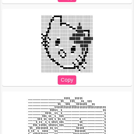
░░░░░░░▄▀▀▀▀█░░░░░░░░░░░░░░░░░░░░

░░░░░░█▀░░░░█░░░░░░░░░░░░░░░░░░░░

░░░░░█░░░░░░█▀▀▀▄▄░░░░░░▓░░░░░░░░

░░░░▄█░░░░░░░░░░░░▀▀▄▄░▓▓▓░░░░░░░

░░░▄█░░░░░░░░░░░░░░░░░▀▓▓▓▓▀▀▀█░░

▀▄▄█░░░░░░░░░░░░░░░░▓▓▓▓▓▓▓▓░░█░░

▀▄█░▀▄░░░░▄▄░░░░░░▓▓▓▓▓▓▓░░▓▓▓▓▓▓

▄▀█▀▄░░░░███░░░░░░░░░▓▓▓▓▓▓▓▓▓▓▓░

░▀█▀▄░░░░▀▀░░░░░░░░░▄▄░░░▓▓▓▓▓░░░

░░▀█░░░░░░░░▄▄░░░░░███░░░░▓▓░█░░░

░░░▀█░░░░░░█░░▀▄░░░▀▀░░░░░▓░█▀░░░

░░░░▀█░░░░░░▀▄▄▀░░░░░░░░▀▄░█▀░░░░

░░░░░░▀█▄░░░░░░░░░░░░░▀▄░░██░░░░░

░░░░░░░░░▀█▄░░░░░░░░▀▄░░██▀░▀░░░░

░░░░░░░░░░░░▀▀▄▄▄▄▄▄▄█▀█░░▀▄░░░░░

_______________________¶¶¶¶___¶¶¶¶¶

_____________________¶¶____¶¶¶____¶¶__¶¶¶

___________________¶¶___¶¶¶____¶¶¶¶¶¶¶___¶¶

_________________¶¶¶¶¶¶¶¶¶¶¶¶¶¶¶¶¶¶¶¶¶¶¶¶¶¶¶¶¶¶¶¶¶

______________¶¶¶¶¶__¶__________________________¶¶

___________¶¶¶¶__¶¶__¶___________________________¶

_________¶¶¶_¶¶__¶__¶¶¶__________________________¶

______¶¶¶_¶¶_¶¶¶_¶_¶¶_¶¶_________¶_______________¶

_____¶_¶¶__¶_¶_¶¶¶¶_¶¶¶__________¶¶______________¶

___¶¶¶_¶¶¶¶¶_¶¶¶¶¶¶_¶¶¶_________¶¶¶______________¶

_¶¶__¶¶¶¶¶¶¶¶_¶¶_¶¶____________¶¶¶¶¶_____________¶

¶_¶¶__¶__¶¶¶¶____¶¶___________¶¶¶¶¶¶¶____________¶
