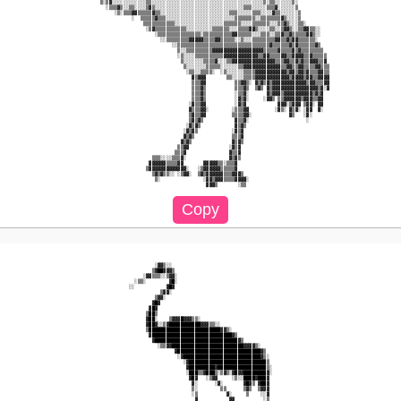
          ▒░▒▓░░░░░░░░░░░░▒▒░░░░░░░░░░░░░░░░░░░░░░░░░░░░░░░░░░░░░░░▒░▒▒░░░░░░▒░           

            ░▒▒▒▓▒░░▒▒░░░░▒▓▒░░░░░░░░░░░░░░░░░░░░░░░░░░░░░░░▒▒▒░░░░░▒▒▒▓░░░░░░▒           

               ░▒░▒▒▒▓▓▒▒▒▒▒▓▒▒░░░░░░░░░░░░░░░░░░░░░░░░▒▒▒░░░░░▒▒▒░░░░▓▒▒░░░░░░▒          

                     ░  ▒▒▒▒▒▓▒▒▒░░░░░░░░░░░░░░░░░░░░░░░░▒▒▒▒▒▒▒░░▒▒▒▒▒▒▒▓▒░░░░▒          

                         ▒▒▒▒▒▒▒▒▒▒▒░░░░░░░░░░░░░░░░░▒▒▒▒▒▒░░░░▒▒▒▒▒▒░░░▒▒▓▒░░░▒▒░        

                          ░▒▓▒▒▒▒▒▒▒▒▒▒▒░░░░░░░░░▒▒▒▒▒▒░░░▒▒▒▒▓▓▒░░░░▒▒░░▒▓▓▒░░▒▒▓▓▒▒░░   

                             ░▒▒▒▒▒▒▒▒▒▒▒▒▒▒▒░▒▒▒▒▒▒▒▒▒▒▓▓▒▒▒▒▒░░░▒▒▒░░▒▒▓▒▒▓▒▒▒▒▒▓▓▒░░   

                               ░░▒▒▒▒▒▒▒▒▓▓▓▓▓▒▒▒▒▓▓▒▒▒▒▒░░▒░░░▒▒▒▒▒▒▒▒▓▓▒▒▓▒▓▓▒▒▒▒▒▒░    

                                   ░░▒▒▒▒▒▒▒▒▒▒▒▒▒▒▒▒▒▒▒▒▒▒▒▒▒▒▒▒▒▒▒▒▓▒▒▒▒▒▒▓▒▓▒▒▒▒▒▒▓▒   

                                     ▒░░▒▒▒▒▒▒▒▒▒▓▓▓▓▓▓▓▓▓▓▓▓▓▓▓▓▓▓▒▒▒▒▒▓▒▒▒▒▓▒▓▒▒▒▒▒▒▒▒  

                                     ░▒░░░░▒▒▒▒▒▒▒▒▒▒▓▓▓▓▓▓▓▓▓▓▓▓▒▒▓▓▒▒▒▒▓▓▒▒▓▓▓▓▒▒▓▒▒▒▒▒ 

                                      ▒░░░░░░░▒▒▒▒▓░░░▒▒▓▓▓▓▓▓▓▓▓▓▓▓▓▓▓▒▒▒▓▓▒▒▓▒▓▒▒▓▓▓▒▒▓ 

                                       ▒░░░░░░░▒▒▒▒▒░░░░░░▒▒▓▓▓▓▓▓▓▓▓▓▓▓▓▒▒▓▓▒▒▓▓▒▒▒▒▓▓▒▒▒

                                        ░▒▒░░▒▒▒▒░  ░▒░░░░░░▒▒▒▒▓▓▓▓▓▓▓▓▓▓▓▒▓▓▒▓▓▒▓▒▒▒▓▓▒▒

                                          ▓▒▓▓▓       ▒▒░░░░▒▒▒▒▓▓▓▓▓▓▓▓▓▓▓▓▒▓▓▓▓▒▓▓▒▒▓▓▓▓

                                          ▒▒▒▓▓          ▒▒▓▓▒░ ▓▒▓▒▓▒▓▓▓▓▓▓▓▓▓▓▓▓▒▓▓▒▒▒▓▓

                                          ▒▒▒▓▒          ▒▒▒▓▒  ▒▓▒ ▓▒▓▓▓▓▓▓▓▓▓▓▓▓▓▓▓▓▒▓░▓

                                          ▒▒▒▓▒          ░▒▒▓░      ▓▒▓▓▓▒▓▓▓▓▓▓▓▓▓▓▒▓▒▓  

                                          ▒▒▒▓▒          ░▓▒▓░     ░▓▓▒ ▒▒▓▓▓▓▓▓▒▓▓▓▒▒▓▓  

                                         ░▓▒▒▓▓          ░▓▒▓           ▓▓▓░▒▓▓▓ ▒▓▓░ ▓▓  

                                         ▓▒▒▒▓▓░        ░▒▒▒▓▓         ░▓▒░ ▓▒▓░ ░▓▓  ▓░  

                                         ▒▓▒▒▓▓         ▒▒▒▒▓▓░             ▓▒   ░▓░      

                                         ▒▓▒▓▒           ▓▒▒▓░                    ░       

                                        ░▓▒▓▒            ▓▒▓▒                             

                                       ░▓▒▓▒            ░▓▒▓                              

                                       ▓▒▓▒             ▒▒▒▓                              

                                      ▓▒▓▒              ▓▒▓▒                              

                                     ▒▒▓▓              ░▓▒▓                               

                                    ▒▒▒▓               ▓▒▒▓                               

                            ▒▒▒░░░░▒▒▒▓░               ▓▒▓▒                               

                           ▓▓▓▓▓▓▒▒▒▒▓▓       ▓▓▓▓▓▒▒░▒▒▒▓                                

                          ▒▓▓▓▓▓▓▓▓▓▓▓▓▓░   ░▒▓▓▓▓▓▓▒▒▒▒▒▓                                

                            ▒▓▒▓▒▒░░ ░▒▓▓░  ▒▓▒▓▓▓▓▓▓▒▒▒▓▓▓▒                              

                             ▒░               ░▓▓▒▓▓▓▒▒▒▒▓▓▓▓░                            

                             ░▓▓▒░░                                                       

                            ▒▓██▓▓▓▒                                                      

                         ░▓▓▒▒▒░░▒▓▓░                                                     

                      ░▒▒░        ▓█░                                                     

                    ░░           ▓█▓                                                      

                               ▒▓▓░                                                       

                             ▒▓▓░                                                         

                            ▓█▓                                                           

                           ▓█▓                                                            

                          ▒██▒                                                            

                          ▓██░    ▒▓▓▓█▓▓▓▒▒░                                             

                          ▓██▓░░▒▓███████████▓▓▓▒▒░░                                      

                          ▒█████████████████████████▓▓▒░                                  

                           ▓████████████████████████████▓▒                                

                            ▓█████████████████████████████▓▒                              

                              ░▒▒▓▓█████████████████████████▓▓▓▓▒░                        

                                    ▓█████████████████████████████▓▒                      

                                     ░▓███████████████████████████▓▒░                     

                                       ░▓███████████████████████████▒                     

                                        ▓█████████▓█████████████████▒░                    

                                        ░███▒▒▓███▒░▒▓▒░▓█▓▓████████▓░                    

                                         ▓█▓   ░▒▓▓     ░▒░░████▓███▓                     

                                          ▓░      ░▓░       ▓█▓▒ ▓██▓                     

                                          ▒░        ▒▒      ▒▓▒  ▒▓▓▓                     

                                          ░▒          ▓░     ▒    ░░▓                     

                                           ▓           ▓▓          ░▒                     
