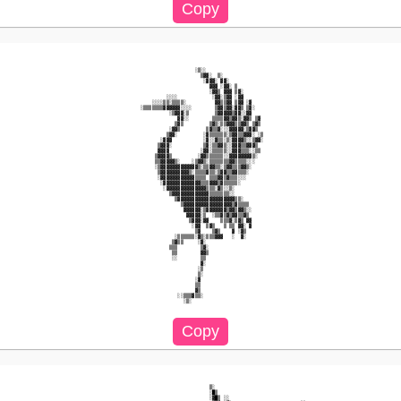
                                                   ░▒░░                                                   

                                                     ▒▓▓░  ▒░                                             

                                                      ░▓▓▓░ ▓▓░                                           

                                                        ▓▓▓ ░▓▓░ ▒                                        

                                                        ░▓▓▒ ▓▓▓ ▒▓░                                      

                                         ░░░░            ░▓▓░▒▓▓ ░▓▓                                      

                                    ░░░░▒▒░▒▒▒▒░          ▓▓▒▒▓▓ ▒▓▓ ░▓                                   

                                ░▒▒▒▒▒▒▒▓▓▓▓▓▓░░░░        ▒▓▓▒▓▓░▓▓▒ ▒▓░                                  

                                          ░▒▓▓▓░▒         ▒▓▓▓▓▓▒▓▓░░▓▓                                   

                                             ▓▓░░        ▒▒▒▒▓▓▒▓▓▒░▓▓▒ ▒▓                                

                                            ▒▓▒         ▒▓▒░▒▒▓▓▓▒▒▓▓▒ ▒▓▒                                

                                          ░▓▓▒         ▒▓▒▒▓░░░▓▓▓▓▓░▒▓▓▒                                 

                                         ▒▓▓░         ░▓▒▒▒▒▒▒░▒▓▓▒▒▓▓▓░ ░▒                               

                                       ░▓▓▓           ░▓░░▓▒▒░▒░▓▓▓▓▒░░▒▓▓░                               

                                      ▒▓▓▓░           ▒▓░▒▒▓▓▒░░▓▓▓▒▒▓▓▓▒                                 

                                      ▓▓▓▓           ░▓▓░▒▒▒▒▒░░▓▓▓▒▒▒░░▒▒                                

                                     ▒▓▓▓▓▒         ░▓▓▒▒▒▒▒▒░░▓▓▓▓▓▓▓▓▒░                                 

                                     ▒▒▓▓▓▓▓▒░    ░▒▓▓▒░▒▒▒▒▒▒▒▓▓▒▒▒▒░░░                                  

                                     ░▒▓▓▓▓▓▓▓▓▓▓▓▓▓▒░▒▒▓▓▒▒░▒▓▓▒▒▒▓▓▒░                                   

                                      ▒▓▓▓▓▓▓▓▓▓▓▒░▒▒▒▒▓▒▒░▒▓▓▒▒▓▓▒▒▒░                                    

                                      ░▓▓▓▓▓▓▓▓▓▓▓▓▒▒▒▒ ▒▒▒▓▓▒▓▒▒▒░░░                                     

                                       ░▓▓▓▓▓▓▓▓▓▓▓▓▓▒▒▒▓▓▓▒▓▒▒▒▒▒░                                       

                                        ░▓▓▓▓▓▓▓▓▓▓▓▓▓▓▒▒▒░▓▒░░▒░                                         

                                          ▒▓▓▓▓▓▓▓▓▓▓▓▓▓▒▒▒▒▒▒▒░░                                         

                                            ▒▓▓▓▓▓▓▓▓▓▓▓▓▓▓▓▓▓▓▓▓▒▒░                                      

                                              ▒▓▓▓▓▓▓▓▓▓▓▓▓▓▓▓▓▓▒▓▒▒▒▒                                    

                                               ▓▓▓▓▓▓░▒▓▓▓▓▓▓▓▒▓▓▒▓▓▒░░                                   

                                                ▓▓▓▓▓░▒  ░▒▒▓▒▓▒▓▓▒▒▓▒                                    

                                                 ▒▓▓▓░▓▓    ▒▒▒▓░▒▓▒ ▓▓                                   

                                                  ░▓▓  ▒▓▒   ▒ ▒▒ ▓▓░ ▓                                   

                                                   ▒▓    ▒▓▒    ▓ ░▓▒                                     

                                            ░▒▒▒▒▒▒░▓▒░▒▒▒▓▓▓   ░  ▓░                                     

                                           ▒▓▒▒     ░▓░                                                   

                                          ▒▒▒        ▒▓░                                                  

                                           ▒▒        ▓▓▒                                                  

                                           ░░        ▒▒                                                   

                                                     ▓░                                                   

                                                    ░▒                                                    

                                                    ▒░                                                    

                                                   ░▓                                                     

                                                   ▒▒                                                     

                                                   ▓▒                                                     

                                             ░░▒▒▒▓▒▒░                                                    

                                               ░▒░                                                        

                                                        ▒░                                                

                                                        ░█▒                                               

                                                        ░▓█▒ ░░                                           
