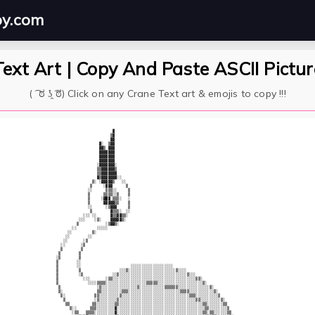
py.com
ext Art | Copy And Paste ASCII Pictu
( ͡ ಠ ʖ̯ ͡ಠ) Click on any Crane Text art & emojis to copy !!!
                         ▓                                                                

                        ▒▓                                                                

                        ▓▓                                                                

                   ▓░  ▒▓▓                                                                

                   ▓▓▒ ▓▓▓                                                                

                   ▓▓▓▓▓▓▓                                                                

                   ▓▓▓▓▓▓▓                                                                

                   ▓▓▓▓▓▓▓                                                                

                  ░▓▓▓▓▓▓▓░                                                               

                  ▒▒▓▓▓▓▓▓▒                                                               

                  ▒▒▓▓▓▓▓▓▓                                                               

                  ▓▒▓▓▓▓▓▓▓░░                                                             

                ▒░ ░▓▓▓▓▓▒   ░░                                                           

               ▒     ░▓▓▓      ▒                                                          

              ░░      ▒▒▒░░     ▒                                                         

              ▒      ▒▒▒▒░░▒    ▒                                                         

              ▒     ░▓█▓ ▒▒▒░   ░                                                         

              ▒      ▓▓▓▓▓▒▒    ▒                                                         

              ░░      ░▒▓▓▓     ▒                                                         

               ▒        ▓▒▒▒░  ░░                                                         

            ░░░ ░░      ▓▒▒▓▓▒▒░                                                          

          ░░░    ░▒░    ▓▓▓▓▓▒░                                                           

         ▒            ░▒▓▓▒░                                                              

       ░░         ░░░░░                                                                   

     ░░         ▒░                                                                        

    ░░        ░░                                                                          

   ░░       ░▒                                                                            

  ░░       ░▒                                                                             

  ▒        ▒                                                                              

 ▒        ▒                                                                               

░▒        ▒                                                                               

▒        ░░                                                                               

▒        ░░                      ░░░░░░░░░░░░░░░░░░░                                      

▒         ▒                 ░░░▒░░░░░░░░░░░░░░░░░░░░░▒░░░░                                

▒         ░▒             ░░▒░░░░░░░░░░░░░░░░░░░░░░░░░░░░░░▒░░░                            

▒           ░░░       ░▒▒░░░░░░░░░░░░░░░░░░░░░░░░░░░░░░░░░░░░░▒▒░                         

▒             ░░░░▒▒▒▒░░░░░░░░░░░░░░░░░░▒▒▒▒▒░░░░░░░░░░░░░░░░░░░░▒░                       

 ▒                ░▒░░░░░░░░░░░░░░░░▒░░░░░░░░░░░▒▒▒▒▒▒░░░░░░░░░░░░░░▒░                    

 ▒░               ▒▒░░░░░░░░░▒▒▒░░░░░░░░░░░░░░░░░░░░░░░▒▒▒▒░░░░░░░░░░░▒░                  

  ▒░             ▒▒░░░░░░░░░▒░░░░░░░░░░░░░░░░░░░░░░░░░░░░░░▒▒▒░░░░░░░░░░▒                 

   ▒             ░▒░░░░░░░░▒░░░░░░░░░░░░░░░░░░░░░░░░░░░░░░░░░░▒▒░░░░░░░░░▒░               

    ▒▒          ▒▒░░░░░░░░▒▒░░░░░░░░░░░░░░░░░░░░░░░░░░░░░░░░░░░░░▒▒░░░░░░░▒▒              

      ▒░░      ▒▒▒░░░░░░░░▓░░░░░░░░░░░░░░░░░░░░░░░░░░░░░░░░░░░░░░░▒▒░░░░░░░░▒             

       ░▒▒   ▒▒▒▒░░░░░░░░░▓░░░░░░░░░░░░░░░░░░░░░░░░░░░░░░░░░░░░░░▒▒░▒▒░░░░░░▒▒            
