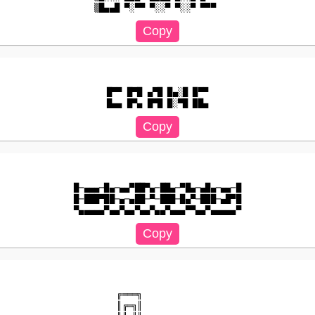
█▀▀ █▀█ ▄▀█ █▄░█ █▀▀

█─▄▄▄─█▄─▄▄▀██▀▄─██▄─▀█▄─▄█▄─▄▄─█

█─███▀██─▄─▄██─▀─███─█▄▀─███─▄█▀█

╔═══╗

║╔═╗║
