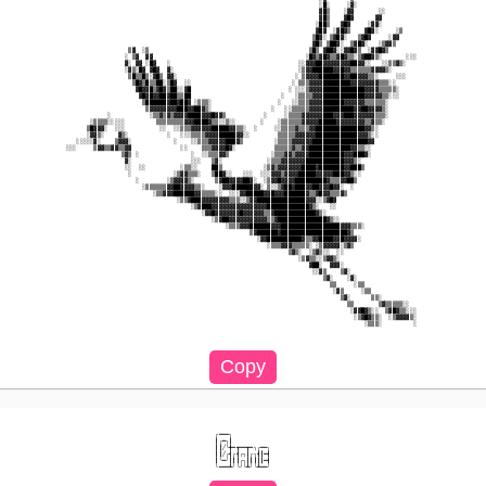
                                                                           ░█░     ░▓░                    

                                                                           ▓█▒    ░▓▓       ░░            

                                                                           ▓█▒    ▓█▓      ▓▓             

                                                                          ░██▒   ▓█▓     ░▓▓░             

                                                                          ▓█▓  ░▓█▓▒    ▓█▓░     ░▒       

                                                                         ▒█▓░ ▒▓█▓░   ▒▓█▓     ░▓▓        

                                                                         ▓█▒ ▒██▓░  ▒▓█▓░   ░▒▓▓▒         

                    ▒▓  ░▒                                              ▒█▒ ▓██▓░░▓▓█▓▒  ░▓▓█▓▒           

                   ░ ▒▓  ▓▓                                            ░█▓▒▓█▓▒▒▓█▓▒▒░▒▓██▓▒░       ░░░   

                   ▓░ ▓▓ ░█▓   ░                                     ░░▓▓▓██▓▓▓▓▓▓▓▓██▓▓░░   ░░▒▒▓▒░      

                   ░▓▒░█▓ ▓█▓  ▓░                                    ░▒▓▓██████▓▓█▓▓▒▒▒▒▒▒▓▓▓▓▒░          

                    ▒█▒▒█▒░▓█▒ ▓▓░                                  ░ ▒▓▓▓▓███████▓▓██▓▓▓▒▒░     ░░░      

                     ▒█▓▒█▒▒██░▒█▓  ░░                             ░ ▒▒▒▓▓▓▓████████▓▓▓▓▓▓▓▓▒▒▒░░         

                      ▓█▓▓█▒▓█▓▒██░░▓█                            ░ ░░░▒▓▓▓▓████████████▓▓▓▓▒▒▒▒▒░        

                       ▓█▓█▓▓██▓██▒▒██                          ░   ░▒▒▒▒▓▓▓████████████▓▓▓▓▓▒▒░░░        

                        ▒██████▓██▓██▓ ░▒▒▒░                   ░   ░░▒▒▒▓▓▓▓██████▓▓▓▓▓▓▒▒▒▒▒▒░           

                         ▒▓▓▓▓▓▓▓▓███▓▓██▓▒░                 ░   ░░▒▒▒▒▒▓▓▓▓█████████▓▓██▓▓▓▓▒░           

              ░           ░▒▒▓▒▓▒▓▓▓▓████▓▓▓█▓▓▒           ░     ░▒▒▒▒▓▓▓▓▓▓███▓▓▓███▓▓▓▓▓▓▒▒▒░           

         ░▒▒▒▒░░░░░         ▒▒▒▒▒▒▒▒▓▓▓████▓▒▒░░▒░░       ░    ░▒▒▒▒▒▒▓▓▓▓▓█████▓▓▓▓▓▓▓▓▒▒▓▒▒░            

        ▒█▓▓▓░  ░░░          ░░  ░░▒▒▒▓▓▓▓▓▓█████▓▓▒▒░  ░     ░░▒▒▒▒▓▒▒▒▓▓██████████████▓▓▒░              

        ░▓▓▒░    ▓▒░           ░   ░░░▒▒▒▒▓▓▓▓█████▓▓░░        ▒▒▒▒▒▓▓▓▓▓▓████████████▓▓▓▒░░              

     ░░░░░▓░    ▒▓▓▓░            ░    ░░▒▒▒▓▓▓▓▓███▓▒         ░▒▒▒▒▓▓▓▓▓▓████████████████▓▓               

  ░░░     ▒▓▓▒▒▓▓▒▒▓▓              ░░    ▒▒▒▓▓▓▓█▓░           ▒▒▒▒▒▓▒▒▓▓████████████▓▓▒▒░░                

                  ▒▓▒ ░               ░  ░░▒▒▒▓▓▒            ░▒▒▒▓▓▒▓▓▓▓██████████▓▓▓███▓░                

                   ▓░                 ░░░   ▒▓░             ░▒▒▒▓▓▓▓▓▓▓███████████▓▓▓▒░                   

                   ░░  ░░          ░▒▒░░    ██▒            ░▒▓▒▓▓▓▓▓▓▓████▓███████▓▓███▒                  

                    ░            ░▒▓▓▒▒▒░   ▒██▓░░   ░░░  ░░░▓▓▓▒▓▓▓▓█████▓▓▓▓▓███▓▓▒░░                   

                      ░        ░▒▓▓▓▓▒░      ▒▓██▓▓▓▓██▓░  ░▒▓▓█▓▓▓▓█████████▓▒▒▒▓▓██▒                    

                        ░▒▒▒▒▒▒▓▓██▓▓▓▓▒▒░    ░▓▓▓██████▓▓░ ▒░░▒▓██▓███▓▓██▓▓▓█▓▓░  ░                     

                           ░▒▒▓▓▓██████▓▓▒▒▒▒░░  ░░░▓▓█████▓▓█▓▓▓██████▓▒▒▓█▓▓▒▒▒▓▒                       

                                  ░▒▒▓███▓▓▓▓▓▓▓▓▒▒▒░░▒▓▓██████████████▓▓▓░░▒▓█▓                          

                                      ░▒▓███▓▓▓▓▓▓▓▓▓▓▓▓▓▓▓▓████████████▓▒░   ░░                          

                                         ░▓▓█▓▓▓▓▓▓▓█▓▓▓▓▓▓▒▒▓████████████▓▒░                             

                                            ░▒▓██▓▓▓▓▓▓▓▓▓▓▓▒▒▓██████████████▓▒░░                         

                                                ░▒▒▒▓▓▓██████▓▓▓█████████████████▓▓▓▒▒▒░                  

                                                       ▒▓██████▓███████████████████▓▒                     

                                                         ░▓▓██████████▓▒▒▓▓████▓▓█▓▓▓▓░                   

                                                            ░▒▒▒▓▓▓▒▒▒▒▒░ ░▒▓▓▓▓▓░▒▓▒                     

                                                                  ▒▓▒░  ░▒▓▒░░  ░░                        

                                                                     ░▒▓▒▒░░▒▓▓▒░                         

                                                                        ▓██░  ▓▓▓░                        

                                                                         ░░▓▒    ▒▓░                      

                                                                            ▒▓░    ░▓░                    

                                                                              ▒▒     ░▒▒                  

                                                                               ░▓▒     ░▒▒                

                                                                                 ▒▓░      ▒▒░             

                                                                                   ▒▒       ▒▓▒▒▒▒▒░░     

                                                                                    ░▓▓█▓▒░░  ▒▓█▓▒▒░░░   

                                                                                     ░▒▓█▓▒▒░  ░▒▓▓▓▓▒░   

                                                                                        ░▒▒▒░         ░   

╭━━━╮

┃╭━╮┃

┃┃╱╰╋━┳━━┳━╮╭━━╮

┃┃╱╭┫╭┫╭╮┃╭╮┫┃━┫

┃╰━╯┃┃┃╭╮┃┃┃┃┃━┫
