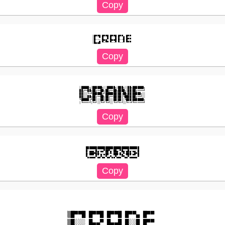
░█▀▀█ █▀▀█ █▀▀█ █▀▀▄ █▀▀ 

░█─── █▄▄▀ █▄▄█ █──█ █▀▀ 

░█████╗░██████╗░░█████╗░███╗░░██╗███████╗

██╔══██╗██╔══██╗██╔══██╗████╗░██║██╔════╝

██║░░╚═╝██████╔╝███████║██╔██╗██║█████╗░░

██║░░██╗██╔══██╗██╔══██║██║╚████║██╔══╝░░

╚█████╔╝██║░░██║██║░░██║██║░╚███║███████╗

█████████████████████████████████

█─▄▄▄─█▄─▄▄▀██▀▄─██▄─▀█▄─▄█▄─▄▄─█

█─███▀██─▄─▄██─▀─███─█▄▀─███─▄█▀█

▒█▀▀█ █▀▀█ █▀▀█ █▀▀▄ █▀▀ 

▒█░░░ █▄▄▀ █▄▄█ █░░█ █▀▀ 
