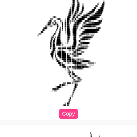
                                                         ▓█▓ ░▓░                        ░░                

                                                         ▓█▓  ▓▓░                  ░░   ▓▒                

                                                        ░▓█▓  ▓█▒  ░░             ▒▒   ▓█▒                

                                                        ▒██▒ ░▓█▒  ▒▒           ▒▓▒   ▒█▓░                

                                                       ▒▓██░ ▒█▓░  ▓▓         ░▓▓░  ░▓██▒                 

                                                      ▒▓██▓ ░▓█▓  ░█▒       ░▓█▓  ░▓███▓░                 

                                                     ░▓██▓▒ ▓█▓░ ░▓▓      ▒▓██▓░ ▒▓████▒                  

                                                     ▓███▒ ▒█▓░ ▒▓▓    ░▒██▓▒░ ░▓█████▓                   

                                        ░           ▒███▒ ▒█▓░▒▓▓░  ▒▓▓██▓▒ ░▒▓██████▓░                   

                                    ░▒▓▒░          ▒███▒ ▒█▓░▓▓░ ░▒███▓▓░░▒▓███████▓▒                     

                                  ▒▒▒   ░▒▓▓▒     ▒███▒ ▒▓▒░▓░░▒▓███▓▒  ▒███████▓▒░   ░░                  

                                ░▒▓▒ ░▒▒    ▒▓░  ░▓██▓░▒▓░░▒░▓▓███▓░ ░▓▓▓▓▒▒░░░   ░▒▓▓▓                   

                               ░▓▓▓░▒▒░▓▒░   ▒▓  ▒███▓ ▒   ░▓███▓▒  ▒▓▒░ ░▒▒▒▓▓▓█████▓░                   

                              ░▒█▓▒░░▒▓▒▒▓░  ░█  ▒███▓░   ░▓███▓░  ░░░▒▓███████████▓▒                     

                             ▒▒░░░▒▒░   ░█▒ ░░▓  ▒████░   ▓███▓░   ▒▓███████▓▓▓▓▒░   ░                    

                           ▒▓█▓░        ░▓ ░▓░▓  ░▓███▒  ░████▒  ░▓▒░░  ░░░░░░░░░▒▒▓▓▒                    

                          ▒▓▒░          ▓░ ▒▓░▒   ▓███▓  ▒███▓  ░░  ░▒▓████████████▓░                     

                        ░▓▓░           ▒░  ▓▓     ▒███▓░ ▒███▒     ▒▓███████████▓▓▒                       

                      ░▒▒░           ░▓▒  ▒█▒     ░▓███░ ░███▒   ░▓█▓▓▒▒▒▒░░░░░░                          

                     ░░             ░▓░  ░▓█▒      ▒██▓░ ░▓██░  ▒▓▒    ░░░░░▒▒▒                           

                                   ▒▓▒░▒ ▓██▒      ▒██▓   ▓██░  ░  ▒▓███████▓▒                            

                                  ░▓▒░▓░░███▒      ▒█▓░   ▓██░   ▒▓███▓▓▓▒▒░                              

                                  ▒▓░▓▓ ▒███▓░     ▒▓░    ▒██▒ ░▓▒░░░░                                    

                                  ▓▒░▓▒ ▓████▓░   ░▒░     ▓██▒  ░▒▓▓█████▓▒                               

                                  ▓▒░█▓ ▓▓▓▓▒▒▒░         ▒▓██░ ▒▓▒▒░░░░░░                                 

                                  ▓▒░█▓░░  ░░░░░░░░░░░░▒▓███▓░░░ ░▒▒▒▒▒▒▒░                                

                                  ▓░░██▒ ░▓▓▓▓▓▓▓▓██████████░ ▒▓█████▓▓▒░                                 

                                    ▒█▓░ ░░▒▒▒▒░    ░░▒▒▒▒▒░▒▓█▓▓▒░                                       

                                   ▒▓▓░░ ▒▓█████▓▓░   ░  ░▒▓▓▒▒░░░▒▒▒░                                    

                                  ▒██▒ ▒ ▓█████████▓▒ ░▒▓▒▒▒▒▒▓▓▓▓▒                                       

                                   ▓█░ ▓ ░▓██████████▓▒  ░▒▓▓▓▒░                                          

                                   ░▓░ ▒▒  ▒▓██████████▓▒                                                 

                                    ░░ ░█▒   ▒▓██████████▓▓▒░▒▒▓▒▒░░░                                     

                                        ▒█▓▒   ▒▓▓█▓▓▒▓██████▓▒▒░▒▒▓█████▓▒░                              

                                         ░▓█▓▓▒   ░░▒▒░░░▒▓▓█████▓▒░░░░░░▒▒▒▒▒▒░░                         

                                           ▒▓██▓▓░         ░▒▒▓▒▒▒▒▒▒▒▒░  ░░░░░                           

                                             ░▒▓▓█▓▒░▒▓▓▓▓▓▓▓█████▓██▓▓▓▓▒░░                              

                                                 ░░▒▓░  ░░▒▒▓▓▓▓▓▓▓▒░                                     

                                                  ░░▒▒▒ ░░                                                

                                                   ░▒▒▓▓▓▓░                                               

                                                     ▒▓░▒▓█▓                                              

                                                      ░▓▒ ░▒▓▓░                                           

                                                        ▒▓▒  ░▒▓▓░                                        

                                                          ▒▓░ ░▒▒▒▒                                       

                                                        ░░▒▒▓█▓▓▒░                                        

                                              ░▒▒▒▒▓▓▓▓▓▒▒░░▒▒░                                           

                                           ▒▓██▓▓▒░░       ░██▒                                           

                                       ░▒▓██▓▒░            ▒█▓                                            

                                    ▒▓▓▓▓▓▒░              ░▓▒                                             

                                   ░░░▒▒▒                 ▓▓                                              

                                                         ▒▓                                               

                                                        ░▓░                                               

                                                       ░▓░                                                

                                                      ░▓░                                                 

                                                     ░▓▒                                                  

                                                    ░▓▓                                                   

                                                 ░▒▓█▓░                                                   

                                                                           ▒                              

                                                                           ░▒                             

                                                                           ░▓       ▒                     
