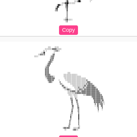
                                          ░▓▒      ░░░▒▓█▒         ░                      

                                      ░░░▒▓█▓░░░░░░░                                      

                                 ░▓▓▒░░   ▒█░                                             

                                ░▓▓░      ▒▓░                                             

                                ▓▓        ░▓                                              

                               ░▒▒         ▓                                              

                                           ▒                                              

                                           ▒                                              

                                           ▒                                              

                                          ░▒                                              

                                        ░░▒▓░░░░░                                         

                        ░░░    ░░░░                                                       

                     ░░░░░░░▒▒▒▒▒░░░░░                                                    

                   ░░ ░       ░░▒▒░░                                                      

                 ░░▒▓         ░                                                           

              ░░▒▒▒░▒       ░▒▒                                                           

          ░░░░             ▒▒▒░                                                           

                          ░▒▒▒                                                            

                          ▒▒▒░                                                            

                        ░▒▒▒░                                                             

                       ░▒▒▒                                                               

                      ░▒▒▒                                                                

                     ░▒▒▒                                                                 

                     ▒▒▒▒                                                                 

                     ▒▒▒▒                                                                 

                     ▒▒▒▒                   ░░░                                           

                     ▒▒▒▒▒░             ░░░░░░░░░░░░░░                                    

                     ░▒▒▒▒▒▒▒░░         ░░░░░░░░░░░░░░░░░░                                

                      ░▒▒▒▒▒▒▒▒          ░░░░░░░░░░░░░░░░░░░░░░                           

                       ░▒▒▒▒▒▒     ░      ░░░░░░░░░░░░░░░░░░░░░▒░                         

                        ░▒▒▒░       ▒       ░░░░░░░░░░░░░░░░░░░░▒▒▒░                      

                                    ░▒░        ░░░░░░░░░░░░░░░░▒░▒▒▒▒░                    

                                      ▒▒░        ░░░░░░░░░░░░▒▒░▒▒▒▒▒▒▒░                  

                                       ░▒▒░░       ░░░░▒░░░░▒░░▒▒▒▒▒▒▒▒▒▒░                

                                         ░░▒▒▒░░    ░░░░▒▒▒░░▒▒▒▒▒▒▒▒▒▒▒▒▒▒               

                                            ░░░▒▒▒▒▒░░▒▒░░▒▒▒▒▒▒▒▒▒▒▒▒▒▒▒▒▒▒░             

                                            ░░░░░░░░▒▒▒▒▒▒▒▒▒▒▒▒▒▒▒▒▒▒▒▒▒▒▒▒▒░            

                                             ░░░░ ░░░░      ░░░▒▒▒▒▒▒▒▒▒▒▒▒▒▒▒▒           

                                               ░░  ░░░              ░▒▒▒▒▒▒▒▒▒▒▒          

                                               ▒▒   ▒░                ▒▒▒▒▒▒▒▒▒▒░         

                                               ░▓   ░▓                 ▒▒▒▒▒▒▒░▒▒         

                                                ▓    ▒░                ▒▒▒▒▒▒▒▒░░░        

                                                ▒░   ░▒                 ▒ ▒▒ ▒▒▒ ░        

                                                ░▓    ▒░                ░ ▒▒  ▒▒          

                                                ░▒    ▒▒                  ░▒   ▒          

                                                ▒░    ░▒                   ▒   ░          

                                                ▓     ░▒                   ░              

                                               ░▒      ▒                                  

                                               ▒░      ▓                                  

                                               ▓       ▓                                  

                                               ▒       ▓                                  

                                              ▒░       ▒                                  

                                              ▒        ▒                                  

                                             ░▒        ▒                                  

                                             ▒░        ░░                                 

                                       ░▒▒▒▒▒▒░   ░░░░░▒░                                 

                                         ░░      ░▒▒▒░░                                   
